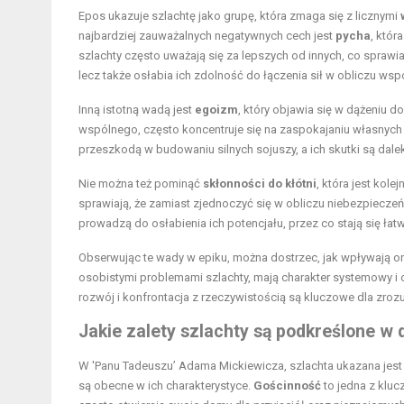
Epos ukazuje szlachtę jako grupę, która zmaga się z licznymi
najbardziej zauważalnych negatywnych cech jest
pycha
, któ
szlachty często uważają się za lepszych od innych, co sprawia
lecz także osłabia ich zdolność do łączenia sił w obliczu ws
Inną istotną wadą jest
egoizm
, który objawia się w dążeniu d
wspólnego, często koncentruje się na zaspokajaniu własnych
przeszkodą w budowaniu silnych sojuszy, a ich skutki są dale
Nie można też pominąć
skłonności do kłótni
, która jest kol
sprawiają, że zamiast zjednoczyć się w obliczu niebezpieczeń
prowadzą do osłabienia ich potencjału, przez co stają się ł
Obserwując te wady w epiku, można dostrzec, jak wpływają o
osobistymi problemami szlachty, mają charakter systemowy i 
rozwój i konfrontacja z rzeczywistością są kluczowe dla zroz
Jakie zalety szlachty są podkreślone w 
W 'Panu Tadeuszu’ Adama Mickiewicza, szlachta ukazana jest
są obecne w ich charakterystyce.
Gościnność
to jedna z kluc