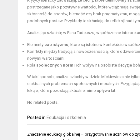
Krytycy literaccy zauważają, że cechy, które definiowały szlac
postrzegane jako pozytywne wartości, które wciąż mają swoje z
skłonność do sporów, bierność czy brak pragmatyzmu, mogą 
podobnych postaw. Przykłady te skłaniają do refleksji nad tym
Analizując szlachtę w Panu Tadeuszu, współczesne interpreta
Elementy
patriotyzmu
, które są istotne w kontekście współ
Konflikty między tradycją a nowoczesnością, które odzwier
nowymi wartościami.
Rola
społecznych norm
i ich wpływ na osobiste decyzje bo
W taki sposób, analiza szlachty w dziele Mickiewicza nie tylko
o aktualnych problemach społecznych i moralnych. Przygląda
lekcje, które pozostają aktualne mimo upływu lat.
No related posts.
Posted in
Edukacja i szkolenia
Nawigacja
Znaczenie edukacji globalnej – przygotowanie uczniów do ży