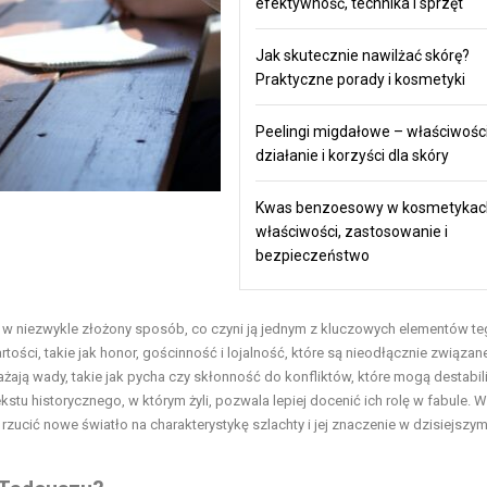
efektywność, technika i sprzęt
Jak skutecznie nawilżać skórę?
Praktyczne porady i kosmetyki
Peelingi migdałowe – właściwości
działanie i korzyści dla skóry
Kwas benzoesowy w kosmetykac
właściwości, zastosowanie i
bezpieczeństwo
 w niezwykle złożony sposób, co czyni ją jednym z kluczowych elementów t
rtości, takie jak honor, gościnność i lojalność, które są nieodłącznie związan
ażają wady, takie jak pycha czy skłonność do konfliktów, które mogą destabi
stu historycznego, w którym żyli, pozwala lepiej docenić ich rolę w fabule. W
rzucić nowe światło na charakterystykę szlachty i jej znaczenie w dzisiejszy