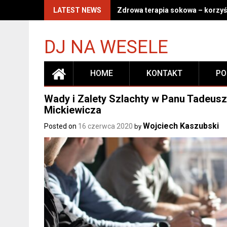
Skip
LATEST NEWS
Zdrowa terapia sokowa – korzyśc
to
content
DJ NA WESELE
HOME
KONTAKT
PO
Wady i Zalety Szlachty w Panu Tadeusz
Mickiewicza
Wojciech Kaszubski
Posted on
16 czerwca 2020
by