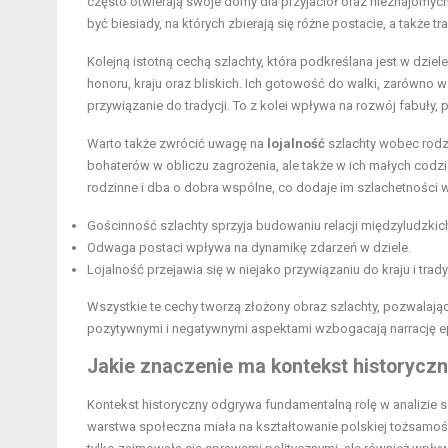
często otwierają swoje domy dla przyjaciół oraz nieznajomyc
być biesiady, na których zbierają się różne postacie, a także 
Kolejną istotną cechą szlachty, która podkreślana jest w dziele
honoru, kraju oraz bliskich. Ich gotowość do walki, zarówno w 
przywiązanie do tradycji. To z kolei wpływa na rozwój fabuły
Warto także zwrócić uwagę na
lojalność
szlachty wobec rodzin
bohaterów w obliczu zagrożenia, ale także w ich małych codzie
rodzinne i dba o dobra wspólne, co dodaje im szlachetności w
Gościnność szlachty sprzyja budowaniu relacji międzyludzkic
Odwaga postaci wpływa na dynamikę zdarzeń w dziele.
Lojalność przejawia się w niejako przywiązaniu do kraju i tradyc
Wszystkie te cechy tworzą złożony obraz szlachty, pozwalając
pozytywnymi i negatywnymi aspektami wzbogacają narrację epos
Jakie znaczenie ma kontekst historyczny
Kontekst historyczny odgrywa fundamentalną rolę w analizie s
warstwa społeczna miała na kształtowanie polskiej tożsamoś