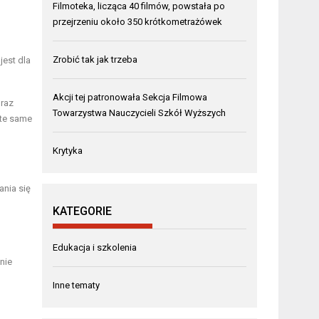
Filmoteka, licząca 40 filmów, powstała po
przejrzeniu około 350 krótkometrażówek
Zrobić tak jak trzeba
jest dla
Akcji tej patronowała Sekcja Filmowa
oraz
Towarzystwa Nauczycieli Szkół Wyższych
 te same
Krytyka
ania się
KATEGORIE
Edukacja i szkolenia
nie
Inne tematy