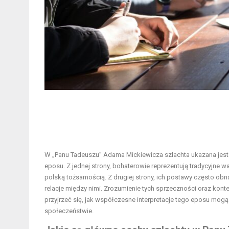
W „Panu Tadeuszu” Adama Mickiewicza szlachta ukazana jest
eposu. Z jednej strony, bohaterowie reprezentują tradycyjne wa
polską tożsamością. Z drugiej strony, ich postawy często obn
relacje między nimi. Zrozumienie tych sprzeczności oraz kontek
przyjrzeć się, jak współczesne interpretacje tego eposu mogą 
społeczeństwie.