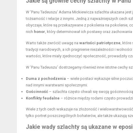
Jakie są główne cechy szlachty w Panu
W 'Panu Tadeuszu’ Adama Mickiewicza szlachta ukazana jest j
tożsamość i relacje z innymi. Jedną z najważniejszych cech sz
obyczaje, które są przekazywane z pokolenia na pokolenie, co 
nich
honor
, który determinował ich postawy oraz zachowania
Warto także zwrócić uwagę na
wartości patriotyczne
, które
tradycji narodowych, a ich pragnienie niezależności i wolnoś
wartości, które miały zjednoczyć społeczność, prowadziły cz
W 'Panu Tadeuszu’ dostrzegamy również inne istotne cechy szl
Duma z pochodzenia
– wiele postaci wykazuje silne poczu
nad innymi warstwami społecznymi.
Gościnność
– szlachta często chwali się swoją gościnnością 
Konflikty feudalne
– różnice między rodami często prowadził
Wiele z tych cech wskazuje na złożoność i wielowarstwowość
tylko portret poszczególnych bohaterów, ale także ukazują szer
Jakie wady szlachty są ukazane w epos