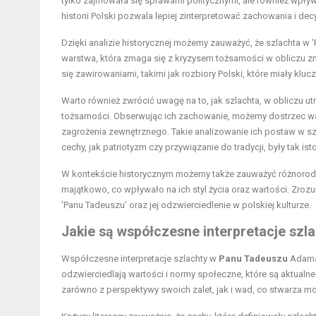
tylko zajmowała się sprawami politycznymi, ale również wpływ
historii Polski pozwala lepiej zinterpretować zachowania i d
Dzięki analizie historycznej możemy zauważyć, że szlachta w 'P
warstwa, która zmaga się z kryzysem tożsamości w obliczu zmi
się zawirowaniami, takimi jak rozbiory Polski, które miały kl
Warto również zwrócić uwagę na to, jak szlachta, w obliczu u
tożsamości. Obserwując ich zachowanie, możemy dostrzec walkę
zagrożenia zewnętrznego. Takie analizowanie ich postaw w sze
cechy, jak patriotyzm czy przywiązanie do tradycji, były tak is
W kontekście historycznym możemy także zauważyć różnorodno
majątkowo, co wpływało na ich styl życia oraz wartości. Zro
'Panu Tadeuszu’ oraz jej odzwierciedlenie w polskiej kulturze.
Jakie są współczesne interpretacje sz
Współczesne interpretacje szlachty w
Panu Tadeuszu
Adama 
odzwierciedlają wartości i normy społeczne, które są aktualne
zarówno z perspektywy swoich zalet, jak i wad, co stwarza mo