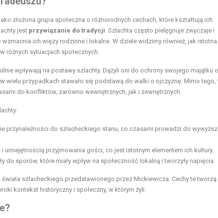
 Tadeuszu?
ako złożona grupa społeczna o różnorodnych cechach, które kształtują ich
lachty jest
przywiązanie do tradycji
. Szlachta często pielęgnuje zwyczaje i
wzmacnia ich więzy rodzinne i lokalne. W dziele widzimy również, jak istotna 
 w różnych sytuacjach społecznych.
 silnie wpływają na postawy szlachty. Dążyli oni do ochrony swojego majątku 
ci w wielu przypadkach stawało się podstawą do walki o ojczyznę. Mimo tego,
asami do konfliktów, zarówno wewnętrznych, jak i zewnętrznych.
achty:
cie przynależności do szlacheckiego stanu, co czasami prowadzi do wywyższ
i umiejętnością przyjmowania gości, co jest istotnym elementem ich kultury.
y do sporów, które miały wpływ na społeczność lokalną i tworzyły napięcia.
 świata szlacheckiego przedstawionego przez Mickiewicza. Cechy te tworzą 
oki kontekst historyczny i społeczny, w którym żyli.
ie?