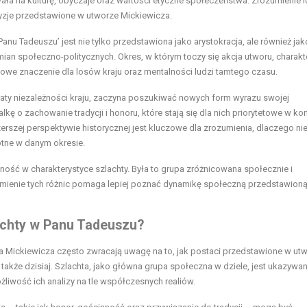
ała na kulturę, obyczaje oraz wartości etyczne społeczeństwa. Zrozumienie ic
ecyzje przedstawione w utworze Mickiewicza.
anu Tadeuszu’ jest nie tylko przedstawiona jako arystokracja, ale również jak
an społeczno-politycznych. Okres, w którym toczy się akcja utworu, charakt
uczowe znaczenie dla losów kraju oraz mentalności ludzi tamtego czasu.
traty niezależności kraju, zaczyna poszukiwać nowych form wyrazu swojej
 o zachowanie tradycji i honoru, które stają się dla nich priorytetowe w ko
rszej perspektywie historycznej jest kluczowe dla zrozumienia, dlaczego ni
totne w danym okresie.
ść w charakterystyce szlachty. Była to grupa zróżnicowana społecznie i
zumienie tych różnic pomaga lepiej poznać dynamikę społeczną przedstawion
lachty w Panu Tadeuszu?
Mickiewicza często zwracają uwagę na to, jak postaci przedstawione w ut
 także dzisiaj. Szlachta, jako główna grupa społeczna w dziele, jest ukazywa
żliwość ich analizy na tle współczesnych realiów.