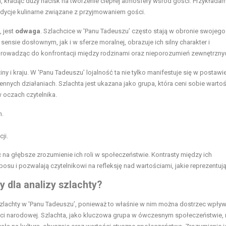
h, kładąc duży nacisk na tworzenie ciepłej atmosfery wśród gości. Przykłada
tradycje kulinarne związane z przyjmowaniem gości.
, jest
odwaga
. Szlachcice w 'Panu Tadeuszu’ często stają w obronie swojego
sensie dosłownym, jak i w sferze moralnej, obrazuje ich silny charakter i
, prowadząc do konfrontacji między rodzinami oraz nieporozumień zewnętrzny
y i kraju. W 'Panu Tadeuszu’ lojalność ta nie tylko manifestuje się w postawi
nnych działaniach. Szlachta jest ukazana jako grupa, która ceni sobie wartoś
 oczach czytelnika.
h.
ji.
 na głębsze zrozumienie ich roli w społeczeństwie. Kontrasty między ich
u i pozwalają czytelnikowi na refleksję nad wartościami, jakie reprezentują
 dla analizy szlachty?
zlachty w 'Panu Tadeuszu’, ponieważ to właśnie w nim można dostrzec wpływ, 
ci narodowej. Szlachta, jako kluczowa grupa w ówczesnym społeczeństwie, 