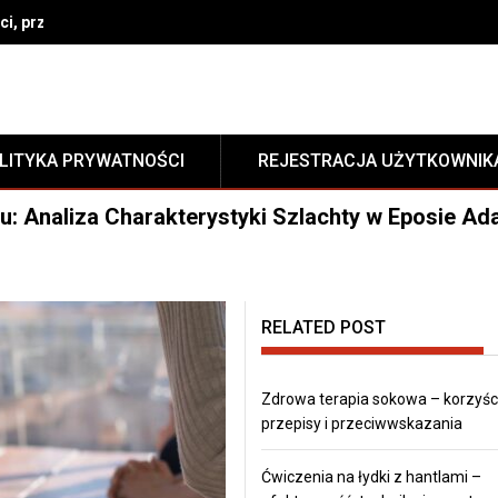
i, przepisy i przeciwwskazania
LITYKA PRYWATNOŚCI
REJESTRACJA UŻYTKOWNIK
u: Analiza Charakterystyki Szlachty w Eposie A
RELATED POST
Zdrowa terapia sokowa – korzyści
przepisy i przeciwwskazania
Ćwiczenia na łydki z hantlami –