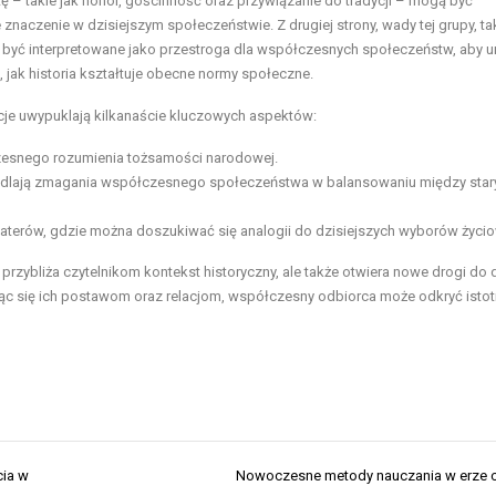
htę – takie jak honor, gościnność oraz przywiązanie do tradycji – mogą być
naczenie w dzisiejszym społeczeństwie. Z drugiej strony, wady tej grupy, tak
być interpretowane jako przestroga dla współczesnych społeczeństw, aby u
, jak historia kształtuje obecne normy społeczne.
cje uwypuklają kilkanaście kluczowych aspektów:
czesnego rozumienia tożsamości narodowej.
ciedlają zmagania współczesnego społeczeństwa w balansowaniu między star
haterów, gdzie można doszukiwać się analogii do dzisiejszych wyborów życi
 przybliża czytelnikom kontekst historyczny, ale także otwiera nowe drogi do 
jąc się ich postawom oraz relacjom, współczesny odbiorca może odkryć isto
cia w
Nowoczesne metody nauczania w erze c