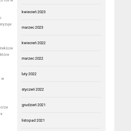
h roli w
kwiecień 2023
o
eryzuje
marzec 2023
kwiecień 2022
ntekście
ektóre
marzec 2022
luty 2022
ą w
styczeń 2022
grudzień 2021
worze
na
listopad 2021