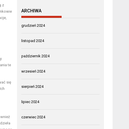
ą z
ARCHIWA
onkowie
acje,
grudzień 2024
listopad 2024
październik 2024
ry
ania te
wrzesień 2024
wać się
sierpień 2024
Ich
lipiec 2024
ównież
czerwiec 2024
dzieła