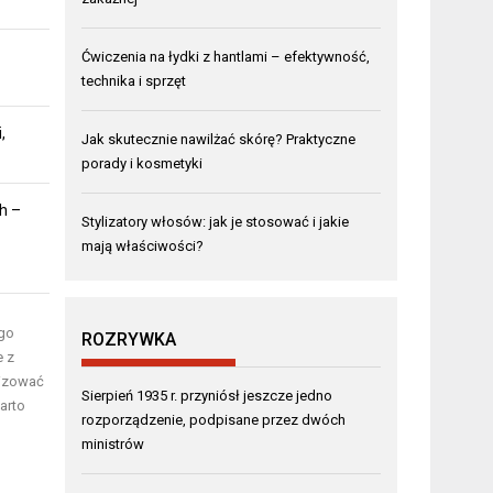
Ćwiczenia na łydki z hantlami – efektywność,
technika i sprzęt
,
Jak skutecznie nawilżać skórę? Praktyczne
porady i kosmetyki
h –
Stylizatory włosów: jak je stosować i jakie
mają właściwości?
ego
ROZRYWKA
e z
lizować
Sierpień 1935 r. przyniósł jeszcze jedno
arto
rozporządzenie, podpisane przez dwóch
m
ministrów