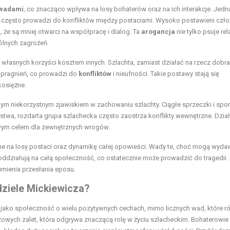
wadami
, co znacząco wpływa na losy bohaterów oraz na ich interakcje. Jedn
ra często prowadzi do konfliktów między postaciami. Wysoko postawieni czł
, że są mniej otwarci na współpracę i dialog. Ta
arogancja
nie tylko psuje rel
pólnych zagrożeń.
o własnych korzyści kosztem innych. Szlachta, zamiast działać na rzecz dobra
 pragnień, co prowadzi do
konfliktów
i nieufności. Takie postawy stają się
kosiężne.
ejnym niekorzystnym zjawiskiem w zachowaniu szlachty. Ciągłe sprzeczki i spo
stwa, rozdarta grupa szlachecka często zaostrza konflikty wewnętrzne. Dział
atwym celem dla zewnętrznych wrogów.
ne na losy postaci oraz dynamikę całej opowieści. Wady te, choć mogą wyda
oddziałują na całą społeczność, co ostatecznie może prowadzić do tragedii. 
umienia przesłania eposu.
dziele Mickiewicza?
 jako społeczność o wielu pozytywnych cechach, mimo licznych wad, które r
zowych zalet, która odgrywa znaczącą rolę w życiu szlacheckim. Bohaterowie 