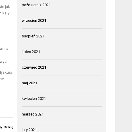
październik 2021
ie jak
nikały
wrzesień 2021
sierpień 2021
ymi a
lipiec 2021
owych.
czerwiec 2021
dyskusji
tne
maj 2021
kwiecień 2021
marzec 2021
yfrowej
luty 2021