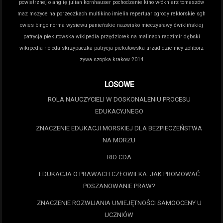
powietrznej o anglię
julian kornhauser pochodzenie
kino włókniarz tomaszów
maz
mszyce na porzeczkach
multikino imielin repertuar
ogrody rektorskie sgh
owies bingo norma wysiewu
panieńskie nazwisko mieczysławy ćwiklińskiej
patrycja piekutowska wikipedia
przędziorek na malinach
radzimir dębski
wikipedia
rio cda
skrzypaczka patrycja piekutowska
urzad dzielnicy zoliborz
zywa szopka krakow 2014
LOSOWE
ROLA NAUCZYCIELI W DOSKONALENIU PROCESU
EDUKACYJNEGO
ZNACZENIE EDUKACJI MORSKIEJ DLA BEZPIECZEŃSTWA
NA MORZU
RIO CDA
EDUKACJA O PRAWACH CZŁOWIEKA: JAK PROMOWAĆ
POSZANOWANIE PRAW?
ZNACZENIE ROZWIJANIA UMIEJĘTNOŚCI SAMOOCENY U
UCZNIÓW