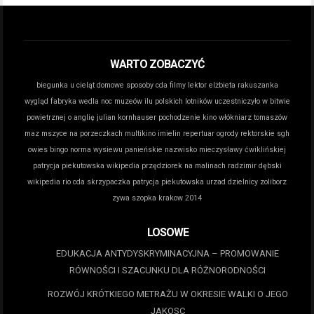
WARTO ZOBACZYĆ
biegunka u cieląt domowe sposoby
cda filmy lektor
elżbieta rakuszanka
wygląd
fabryka wedla noc muzeów
ilu polskich lotników uczestniczyło w bitwie
powietrznej o anglię
julian kornhauser pochodzenie
kino włókniarz tomaszów
maz
mszyce na porzeczkach
multikino imielin repertuar
ogrody rektorskie sgh
owies bingo norma wysiewu
panieńskie nazwisko mieczysławy ćwiklińskiej
patrycja piekutowska wikipedia
przędziorek na malinach
radzimir dębski
wikipedia
rio cda
skrzypaczka patrycja piekutowska
urzad dzielnicy zoliborz
zywa szopka krakow 2014
LOSOWE
EDUKACJA ANTYDYSKRYMINACYJNA – PROMOWANIE
RÓWNOŚCI I SZACUNKU DLA RÓŻNORODNOŚCI
ROZWÓJ KRÓTKIEGO METRAŻU W OKRESIE WALKI O JEGO
JAKOSC