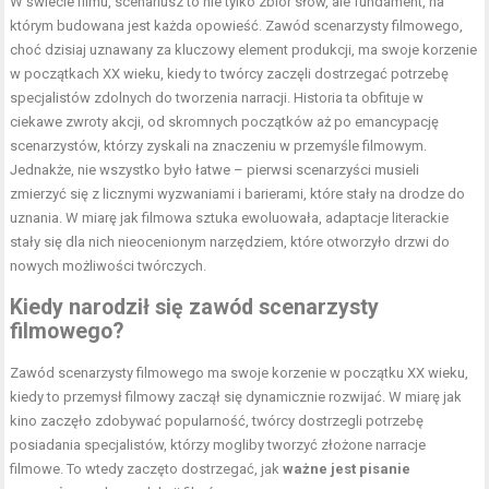
W świecie filmu, scenariusz to nie tylko zbiór słów, ale fundament, na
którym budowana jest każda opowieść. Zawód scenarzysty filmowego,
choć dzisiaj uznawany za kluczowy element produkcji, ma swoje korzenie
w początkach XX wieku, kiedy to twórcy zaczęli dostrzegać potrzebę
specjalistów zdolnych do tworzenia narracji. Historia ta obfituje w
ciekawe zwroty akcji, od skromnych początków aż po emancypację
scenarzystów, którzy zyskali na znaczeniu w przemyśle filmowym.
Jednakże, nie wszystko było łatwe – pierwsi scenarzyści musieli
zmierzyć się z licznymi wyzwaniami i barierami, które stały na drodze do
uznania. W miarę jak filmowa sztuka ewoluowała, adaptacje literackie
stały się dla nich nieocenionym narzędziem, które otworzyło drzwi do
nowych możliwości twórczych.
Kiedy narodził się zawód scenarzysty
filmowego?
Zawód scenarzysty filmowego ma swoje korzenie w początku XX wieku,
kiedy to przemysł filmowy zaczął się dynamicznie rozwijać. W miarę jak
kino zaczęło zdobywać popularność, twórcy dostrzegli potrzebę
posiadania specjalistów, którzy mogliby tworzyć złożone narracje
filmowe. To wtedy zaczęto dostrzegać, jak
ważne jest pisanie