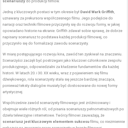
scenariuszy
do produkcji filmów.
Jedną z kluczowych postaci w tym okresie był
David Wark Griffith
,
uznawany za prekursora współczesnego filmu. Jego podejście do
narracji oraz techniki filmowe przyczyniły się do rozwoju formy, w jakiej
opowiadano historie na ekranie. Griffith zdawał sobie sprawę, że dobrze
napisany scenariusz to podstawa każdej produkcji filmowej, co
przyczyniło się do formalizacji zawodu scenarzysty.
W miarę postępującego rozwoju kina, zawód ten zyskiwał na znaczeniu.
Scenarzyści zaczęli być postrzegani jako kluczowi członkowie zespołu
produkcyjnego, odpowiedzialni za kładzenie fundamentów dla każdej
historii. W latach 20. i 30. XX wieku, wraz z pojawieniem się filmu
dźwiękowego, rola scenarzysty stała się jeszcze bardziej znacząca,
ponieważ teksty dialogów musiały być dostosowane do nowej formy
artystycznej.
Współcześnie zawód scenarzysty filmowego jest zróżnicowany i
obejmuje wiele różnych ról, od pisania scenariuszy pełnometrażowych po
dzieła telewizyjne i internetowe. Twórcy filmowi zauważają, że
scenariusz jest kluczowym elementem sukcesu
filmu, co niezmiennie
wskazuje na znaczenie pracy scenarzysty w branży filmowej.