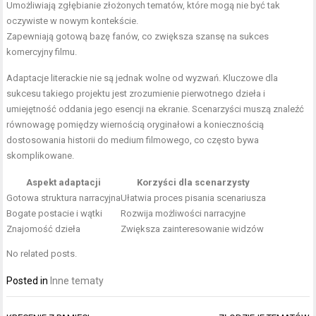
Umożliwiają zgłębianie złożonych tematów, które mogą nie być tak
oczywiste w nowym kontekście.
Zapewniają gotową bazę fanów, co zwiększa szansę na sukces
komercyjny filmu.
Adaptacje literackie nie są jednak wolne od wyzwań. Kluczowe dla
sukcesu takiego projektu jest zrozumienie pierwotnego dzieła i
umiejętność oddania jego esencji na ekranie. Scenarzyści muszą znaleźć
równowagę pomiędzy wiernością oryginałowi a koniecznością
dostosowania historii do medium filmowego, co często bywa
skomplikowane.
Aspekt adaptacji
Korzyści dla scenarzysty
Gotowa struktura narracyjna
Ułatwia proces pisania scenariusza
Bogate postacie i wątki
Rozwija możliwości narracyjne
Znajomość dzieła
Zwiększa zainteresowanie widzów
No related posts.
Posted in
Inne tematy