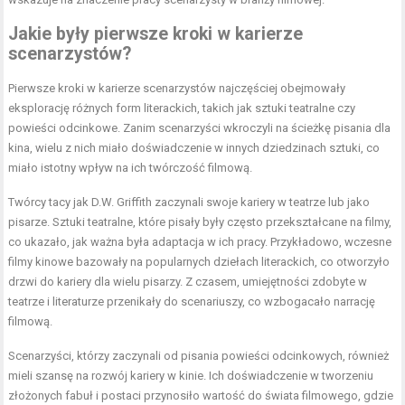
Jakie były pierwsze kroki w karierze
scenarzystów?
Pierwsze kroki w karierze scenarzystów najczęściej obejmowały
eksplorację różnych form literackich, takich jak sztuki teatralne czy
powieści odcinkowe. Zanim scenarzyści wkroczyli na ścieżkę pisania dla
kina, wielu z nich miało doświadczenie w innych dziedzinach sztuki, co
miało istotny wpływ na ich twórczość filmową.
Twórcy tacy jak D.W. Griffith zaczynali swoje kariery w teatrze lub jako
pisarze. Sztuki teatralne, które pisały były często przekształcane na filmy,
co ukazało, jak ważna była adaptacja w ich pracy. Przykładowo, wczesne
filmy kinowe bazowały na popularnych dziełach literackich, co otworzyło
drzwi do kariery dla wielu pisarzy. Z czasem, umiejętności zdobyte w
teatrze i literaturze przenikały do scenariuszy, co wzbogacało narrację
filmową.
Scenarzyści, którzy zaczynali od pisania powieści odcinkowych, również
mieli szansę na rozwój kariery w kinie. Ich doświadczenie w tworzeniu
złożonych fabuł i postaci przynosiło wartość do świata filmowego, gdzie