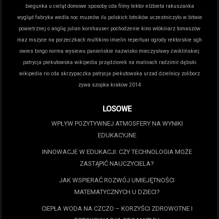
biegunka u cieląt domowe sposoby
cda filmy lektor
elżbieta rakuszanka
wygląd
fabryka wedla noc muzeów
ilu polskich lotników uczestniczyło w bitwie
powietrznej o anglię
julian kornhauser pochodzenie
kino włókniarz tomaszów
maz
mszyce na porzeczkach
multikino imielin repertuar
ogrody rektorskie sgh
owies bingo norma wysiewu
panieńskie nazwisko mieczysławy ćwiklińskiej
patrycja piekutowska wikipedia
przędziorek na malinach
radzimir dębski
wikipedia
rio cda
skrzypaczka patrycja piekutowska
urzad dzielnicy zoliborz
zywa szopka krakow 2014
LOSOWE
WPŁYW POZYTYWNEJ ATMOSFERY NA WYNIKI
EDUKACYJNE
INNOWACJE W EDUKACJI: CZY TECHNOLOGIA MOŻE
ZASTĄPIĆ NAUCZYCIELA?
JAK WSPIERAĆ ROZWÓJ UMIEJĘTNOŚCI
MATEMATYCZNYCH U DZIECI?
CIEPŁA WODA NA CZCZO – KORZYŚCI ZDROWOTNE I