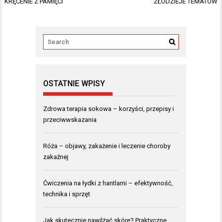
Nawigacja
KRĘCENIE Z PAMIĘCI
ZŁODZIEJE TEMATÓW
wpisu
OSTATNIE WPISY
Zdrowa terapia sokowa – korzyści, przepisy i
przeciwwskazania
Róża – objawy, zakażenie i leczenie choroby
zakaźnej
Ćwiczenia na łydki z hantlami – efektywność,
technika i sprzęt
Jak skutecznie nawilżać skórę? Praktyczne