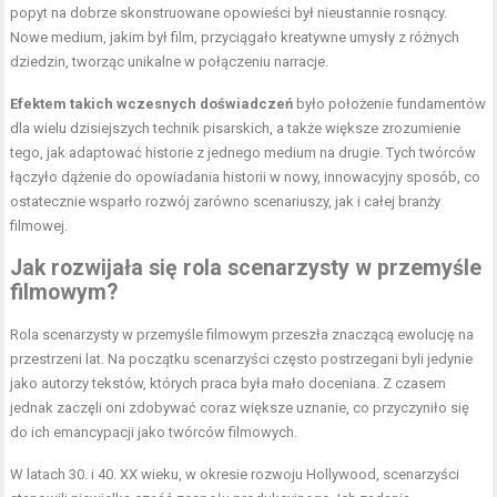
popyt na dobrze skonstruowane opowieści był nieustannie rosnący.
Nowe medium, jakim był film, przyciągało kreatywne umysły z różnych
dziedzin, tworząc unikalne w połączeniu narracje.
Efektem takich wczesnych doświadczeń
było położenie fundamentów
dla wielu dzisiejszych technik pisarskich, a także większe zrozumienie
tego, jak adaptować historie z jednego medium na drugie. Tych twórców
łączyło dążenie do opowiadania historii w nowy, innowacyjny sposób, co
ostatecznie wsparło rozwój zarówno scenariuszy, jak i całej branży
filmowej.
Jak rozwijała się rola scenarzysty w przemyśle
filmowym?
Rola scenarzysty w przemyśle filmowym przeszła znaczącą ewolucję na
przestrzeni lat. Na początku scenarzyści często postrzegani byli jedynie
jako autorzy tekstów, których praca była mało doceniana. Z czasem
jednak zaczęli oni zdobywać coraz większe uznanie, co przyczyniło się
do ich emancypacji jako twórców filmowych.
W latach 30. i 40. XX wieku, w okresie rozwoju Hollywood, scenarzyści