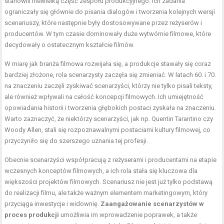
stanowili niewielką część zespołu produkcyjnego. Ich zadania
ograniczały się głównie do pisania dialogów i tworzenia kolejnych wersji
scenariuszy, które następnie były dostosowywane przez reżyserów i
producentów. W tym czasie dominowały duże wytwórnie filmowe, które
decydowały o ostatecznym kształcie filmów.
W miarę jak branża filmowa rozwijała się, a produkcje stawały się coraz
bardziej złożone, rola scenarzysty zaczęła się zmieniać. W latach 60. i 70.
na znaczeniu zaczęli zyskiwać scenarzyści, którzy nie tylko pisali teksty,
ale również wpływali na całość koncepcji filmowych. Ich umiejętność
opowiadania historii i tworzenia głębokich postaci zyskała na znaczeniu.
Warto zaznaczyć, że niektórzy scenarzyści, jak np. Quentin Tarantino czy
Woody Allen, stali się rozpoznawalnymi postaciami kultury filmowej, co
przyczyniło się do szerszego uznania tej profesji.
Obecnie scenarzyści współpracują z reżyserami i producentami na etapie
wczesnych konceptów filmowych, a ich rola stała się kluczowa dla
większości projektów filmowych. Scenariusz nie jest już tylko podstawą
do realizacji filmu, ale także ważnym elementem marketingowym, który
przyciąga inwestycje i widownię.
Zaangażowanie scenarzystów w
proces produkcji
umożliwia im wprowadzenie poprawek, a także