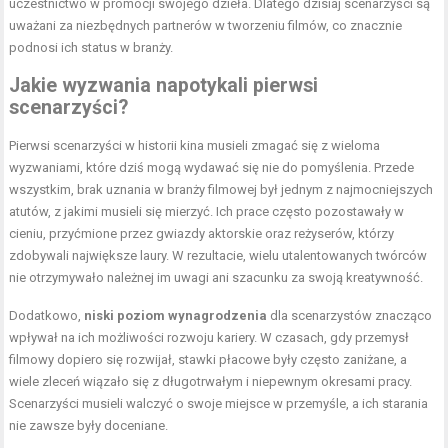
uczestnictwo w promocji swojego dzieła. Dlatego dzisiaj scenarzyści są
uważani za niezbędnych partnerów w tworzeniu filmów, co znacznie
podnosi ich status w branży.
Jakie wyzwania napotykali pierwsi
scenarzyści?
Pierwsi scenarzyści w historii kina musieli zmagać się z wieloma
wyzwaniami, które dziś mogą wydawać się nie do pomyślenia. Przede
wszystkim, brak uznania w branży filmowej był jednym z najmocniejszych
atutów, z jakimi musieli się mierzyć. Ich prace często pozostawały w
cieniu, przyćmione przez gwiazdy aktorskie oraz reżyserów, którzy
zdobywali największe laury. W rezultacie, wielu utalentowanych twórców
nie otrzymywało należnej im uwagi ani szacunku za swoją kreatywność.
Dodatkowo,
niski poziom wynagrodzenia
dla scenarzystów znacząco
wpływał na ich możliwości rozwoju kariery. W czasach, gdy przemysł
filmowy dopiero się rozwijał, stawki płacowe były często zaniżane, a
wiele zleceń wiązało się z długotrwałym i niepewnym okresami pracy.
Scenarzyści musieli walczyć o swoje miejsce w przemyśle, a ich starania
nie zawsze były doceniane.