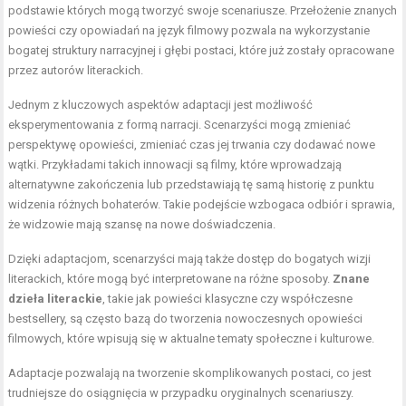
podstawie których mogą tworzyć swoje scenariusze. Przełożenie znanych
powieści czy opowiadań na język filmowy pozwala na wykorzystanie
bogatej struktury narracyjnej i głębi postaci, które już zostały opracowane
przez autorów literackich.
Jednym z kluczowych aspektów adaptacji jest możliwość
eksperymentowania z formą narracji. Scenarzyści mogą zmieniać
perspektywę opowieści, zmieniać czas jej trwania czy dodawać nowe
wątki. Przykładami takich innowacji są filmy, które wprowadzają
alternatywne zakończenia lub przedstawiają tę samą historię z punktu
widzenia różnych bohaterów. Takie podejście wzbogaca odbiór i sprawia,
że widzowie mają szansę na nowe doświadczenia.
Dzięki adaptacjom, scenarzyści mają także dostęp do bogatych wizji
literackich, które mogą być interpretowane na różne sposoby.
Znane
dzieła literackie
, takie jak powieści klasyczne czy współczesne
bestsellery, są często bazą do tworzenia nowoczesnych opowieści
filmowych, które wpisują się w aktualne tematy społeczne i kulturowe.
Adaptacje pozwalają na tworzenie skomplikowanych postaci, co jest
trudniejsze do osiągnięcia w przypadku oryginalnych scenariuszy.