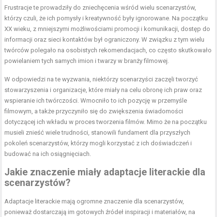
Frustracje te prowadziły do zniechęcenia wśród wielu scenarzystów,
którzy czuli, że ich pomysły i kreatywność były ignorowane. Na początku
XX wieku, z mniejszymi możliwościami promocji i komunikacji, dostęp do
informacji oraz sieci kontaktów był ograniczony. W związku z tym wielu
twórców polegało na osobistych rekomendacjach, co często skutkowało
powielaniem tych samych imion i twarzy w branży filmowej.
W odpowiedzi na te wyzwania, niektórzy scenarzyści zaczęli tworzyć
stowarzyszenia i organizacje, które miały na celu obronę ich praw oraz
wspieranie ich twórczości. Wmocniło to ich pozycję w przemyśle
filmowym, a także przyczyniło się do zwiększenia świadomości
dotyczącej ich wkładu w proces tworzenia filmów. Mimo że na początku
musieli znieść wiele trudności, stanowili fundament dla przyszłych
pokoleń scenarzystów, którzy mogli korzystać z ich doświadczeń i
budować na ich osiągnięciach.
Jakie znaczenie miały adaptacje literackie dla
scenarzystów?
Adaptacje literackie mają ogromne znaczenie dla scenarzystów,
ponieważ dostarczają im gotowych źródeł inspiracji i materiałów, na