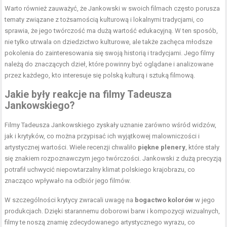
Warto również zauważyć, że Jankowski w swoich filmach często porusza
tematy związane z tożsamością kulturową i lokalnymi tradycjami, co
sprawia, że jego twórczość ma dużą wartość edukacyjną. W ten sposób,
nie tylko utrwala on dziedzictwo kulturowe, ale także zachęca młodsze
pokolenia do zainteresowania się swoją historią i tradycjami. Jego filmy
należą do znaczących dzieł, które powinny być oglądane i analizowane
przez każdego, kto interesuje się polską kulturą i sztuką filmową.
Jakie były reakcje na filmy Tadeusza
Jankowskiego?
Filmy Tadeusza Jankowskiego zyskały uznanie zarówno wśród widzów,
jak i krytyków, co można przypisać ich wyjątkowej malowniczości i
artystycznej wartości. Wiele recenzji chwaliło
piękne plenery
, które stały
się znakiem rozpoznawczym jego twórczości. Jankowski z dużą precyzją
potrafił uchwycić niepowtarzalny klimat polskiego krajobrazu, co
znacząco wpływało na odbiór jego filmów.
W szczególności krytycy zwracali uwagę na
bogactwo kolorów
w jego
produkcjach. Dzięki starannemu doborowi barw i kompozycji wizualnych,
filmy te noszą znamię zdecydowanego artystycznego wyrazu, co