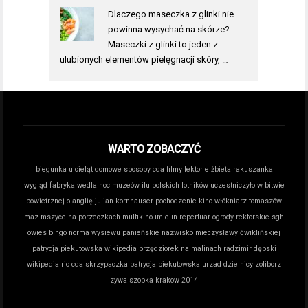
Dlaczego maseczka z glinki nie
powinna wysychać na skórze?
Maseczki z glinki to jeden z
ulubionych elementów pielęgnacji skóry, …
WARTO ZOBACZYĆ
biegunka u cieląt domowe sposoby
cda filmy lektor
elżbieta rakuszanka
wygląd
fabryka wedla noc muzeów
ilu polskich lotników uczestniczyło w bitwie
powietrznej o anglię
julian kornhauser pochodzenie
kino włókniarz tomaszów
maz
mszyce na porzeczkach
multikino imielin repertuar
ogrody rektorskie sgh
owies bingo norma wysiewu
panieńskie nazwisko mieczysławy ćwiklińskiej
patrycja piekutowska wikipedia
przędziorek na malinach
radzimir dębski
wikipedia
rio cda
skrzypaczka patrycja piekutowska
urzad dzielnicy zoliborz
zywa szopka krakow 2014