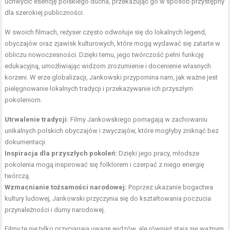
uchwycić esencję polskiego ducha, przekazując go w sposób przystępny
dla szerokiej publiczności.
W swoich filmach, reżyser często odwołuje się do lokalnych legend,
obyczajów oraz zjawisk kulturowych, które mogą wydawać się zatarte w
obliczu nowoczesności. Dzięki temu, jego twórczość pełni funkcję
edukacyjną, umożliwiając widzom zrozumienie i docenienie własnych
korzeni. W erze globalizacji, Jankowski przypomina nam, jak ważne jest
pielęgnowanie lokalnych tradycji i przekazywanie ich przyszłym
pokoleniom.
Utrwalenie tradycji:
Filmy Jankowskiego pomagają w zachowaniu
unikalnych polskich obyczajów i zwyczajów, które mogłyby zniknąć bez
dokumentacji.
Inspiracja dla przyszłych pokoleń:
Dzięki jego pracy, młodsze
pokolenia mogą inspirować się folklorem i czerpać z niego energię
twórczą.
Wzmacnianie tożsamości narodowej:
Poprzez ukazanie bogactwa
kultury ludowej, Jankowski przyczynia się do kształtowania poczucia
przynależności i dumy narodowej.
Filmy te nie tylko przyciągają uwagę widzów, ale również stają się ważnym