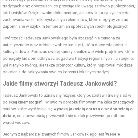
tradycjach oraz obyczajach, co przyciągało uwagę zarówno publiczności,
jak i krytyków. Dzięki swoim dokumentom, Jankowski przyczynił się do
zachowania wielu folklorystycznych elementów, które mogłyby zostać
zapomniane w szybkim tempie zmian społecznych i technologicznych.
Twórczość Tadeusza Jankowskiego była szczególnie ceniona za
autentyczność oraz oddanie wobec tematyki, która dotyczyła polskiej
kultury ludowej. Podczas swojej kariery zrealizował wiele projektów, które
pomagały ludziom odkrywać bogactwo tradycji regionalnych i ich piękno.
Był nie tylko twórcą, ale także promotor kultury, który inspirował młodsze
pokolenia do odkrywania swoich korzeni i lokalnych tradycji.
Jakie filmy stworzył Tadeusz Jankowski?
Tadeusz Jankowski to uznawany reżyser, który pozostawił trwały ślad w
polskiej kinematografii. W swoim dorobku filmowym ma kilka znaczących
tytułów, które wyróżniają się
wysoką jakością obrazu
oraz
dbałością o
detale
, co z pewnością przyczyniło się do ich pozytywnego odbioru
wśród widzów.
Jednym z najbardziej znanych filmów Jankowskiego jest
’Wesele