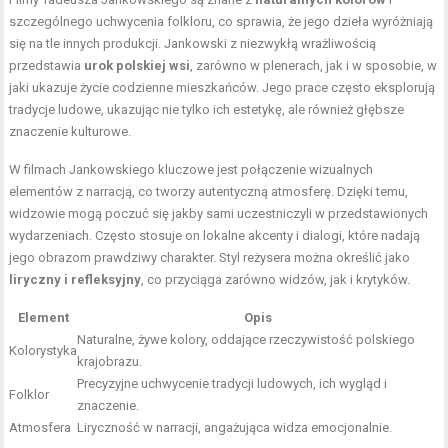
szczególnego uchwycenia folkloru, co sprawia, że jego dzieła wyróżniają
się na tle innych produkcji. Jankowski z niezwykłą wrażliwością
przedstawia
urok polskiej wsi
, zarówno w plenerach, jak i w sposobie, w
jaki ukazuje życie codzienne mieszkańców. Jego prace często eksplorują
tradycje ludowe, ukazując nie tylko ich estetykę, ale również głębsze
znaczenie kulturowe.
W filmach Jankowskiego kluczowe jest połączenie wizualnych
elementów z narracją, co tworzy autentyczną atmosferę. Dzięki temu,
widzowie mogą poczuć się jakby sami uczestniczyli w przedstawionych
wydarzeniach. Często stosuje on lokalne akcenty i dialogi, które nadają
jego obrazom prawdziwy charakter. Styl reżysera można określić jako
liryczny i refleksyjny
, co przyciąga zarówno widzów, jak i krytyków.
Element
Opis
Naturalne, żywe kolory, oddające rzeczywistość polskiego
Kolorystyka
krajobrazu.
Precyzyjne uchwycenie tradycji ludowych, ich wygląd i
Folklor
znaczenie.
Atmosfera
Liryczność w narracji, angażująca widza emocjonalnie.