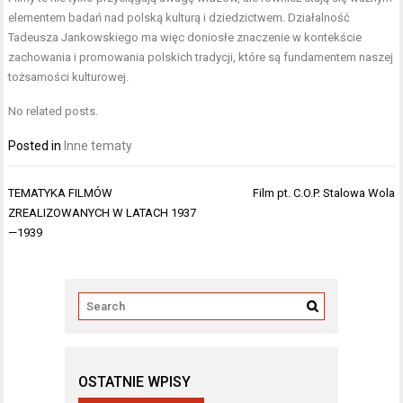
elementem badań nad polską kulturą i dziedzictwem. Działalność
Tadeusza Jankowskiego ma więc doniosłe znaczenie w kontekście
zachowania i promowania polskich tradycji, które są fundamentem naszej
tożsamości kulturowej.
No related posts.
Posted in
Inne tematy
Nawigacja
TEMATYKA FILMÓW
Film pt. C.O.P. Stalowa Wola
wpisu
ZREALIZOWANYCH W LATACH 1937
—1939
OSTATNIE WPISY