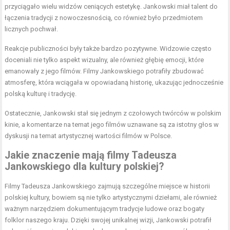
przyciągało wielu widzów ceniących estetykę. Jankowski miał talent do
łączenia tradycji z nowoczesnością, co również było przedmiotem
licznych pochwał.
Reakcje publiczności były także bardzo pozytywne. Widzowie często
doceniali nie tylko aspekt wizualny, ale również głębię emocji, które
emanowały z jego filmów. Filmy Jankowskiego potrafiły zbudować
atmosferę, która wciągała w opowiadaną historię, ukazując jednocześnie
polską kulturę i tradycję.
Ostatecznie, Jankowski stał się jednym z czołowych twórców w polskim
kinie, a komentarze na temat jego filmów uznawane są za istotny głos w
dyskusji na temat artystycznej wartości filmów w Polsce.
Jakie znaczenie mają filmy Tadeusza
Jankowskiego dla kultury polskiej?
Filmy Tadeusza Jankowskiego zajmują szczególne miejsce w historii
polskiej kultury, bowiem są nie tylko artystycznymi dziełami, ale również
ważnym narzędziem dokumentującym tradycje ludowe oraz bogaty
folklor naszego kraju. Dzięki swojej unikalnej wizji, Jankowski potrafił