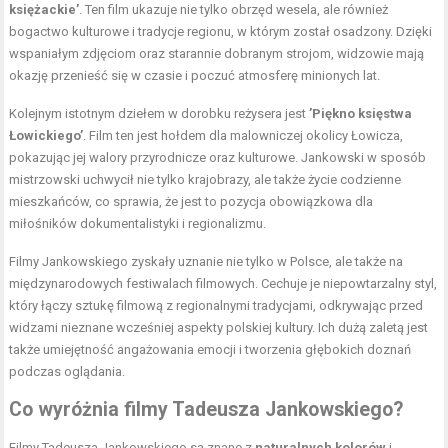
księżackie’
. Ten film ukazuje nie tylko obrzęd wesela, ale również
bogactwo kulturowe i tradycje regionu, w którym został osadzony. Dzięki
wspaniałym zdjęciom oraz starannie dobranym strojom, widzowie mają
okazję przenieść się w czasie i poczuć atmosferę minionych lat.
Kolejnym istotnym dziełem w dorobku reżysera jest
’Piękno księstwa
Łowickiego’
. Film ten jest hołdem dla malowniczej okolicy Łowicza,
pokazując jej walory przyrodnicze oraz kulturowe. Jankowski w sposób
mistrzowski uchwycił nie tylko krajobrazy, ale także życie codzienne
mieszkańców, co sprawia, że jest to pozycja obowiązkowa dla
miłośników dokumentalistyki i regionalizmu.
Filmy Jankowskiego zyskały uznanie nie tylko w Polsce, ale także na
międzynarodowych festiwalach filmowych. Cechuje je niepowtarzalny styl,
który łączy sztukę filmową z regionalnymi tradycjami, odkrywając przed
widzami nieznane wcześniej aspekty polskiej kultury. Ich dużą zaletą jest
także umiejętność angażowania emocji i tworzenia głębokich doznań
podczas oglądania.
Co wyróżnia filmy Tadeusza Jankowskiego?
Filmy Tadeusza Jankowskiego są znane z
naturalnych kolorów
i