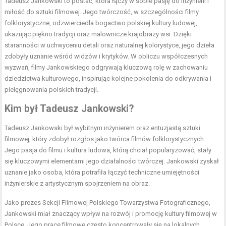
Tadeusz Jankowski to postać, która łączy w sobie pasję do inżynierii i
miłość do sztuki filmowej. Jego twórczość, w szczególności filmy
folklorystyczne, odzwierciedla bogactwo polskiej kultury ludowej,
ukazując piękno tradycji oraz malownicze krajobrazy wsi. Dzięki
staranności w uchwyceniu detali oraz naturalnej kolorystyce, jego dzieła
zdobyły uznanie wśród widzów i krytyków. W obliczu współczesnych
wyzwań, filmy Jankowskiego odgrywają kluczową rolę w zachowaniu
dziedzictwa kulturowego, inspirując kolejne pokolenia do odkrywania i
pielęgnowania polskich tradycji.
Kim był Tadeusz Jankowski?
Tadeusz Jankowski był wybitnym inżynierem oraz entuzjastą sztuki
filmowej, który zdobył rozgłos jako twórca filmów folklorystycznych.
Jego pasja do filmu i kultura ludowa, którą chciał popularyzować, stały
się kluczowymi elementami jego działalności twórczej. Jankowski zyskał
uznanie jako osoba, która potrafiła łączyć techniczne umiejętności
inżynierskie z artystycznym spojrzeniem na obraz.
Jako prezes Sekcji Filmowej Polskiego Towarzystwa Fotograficznego,
Jankowski miał znaczący wpływ na rozwój i promocję kultury filmowej w
Polsce. Jego prace filmowe często koncentrowały się na lokalnych