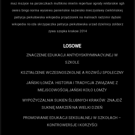
maz
mszyce na porzeczkach
multikino imielin repertuar
ogrody rektorskie sgh
owies bingo norma wysiewu
panieńskie nazwisko mieczysławy ćwiklińskiej
patrycja piekutowska wikipedia
przędziorek na malinach
radzimir dębski
wikipedia
rio cda
skrzypaczka patrycja piekutowska
urzad dzielnicy zoliborz
zywa szopka krakow 2014
LOSOWE
ZNACZENIE EDUKACJI ANTYDYSKRYMINACYJNEJ W
SZKOLE
KSZTAŁCENIE WCZESNOSZKOLNE A ROZWÓJ SPOŁECZNY
JAŃSKI ŁOMŻA: HISTORIA I TRADYCJA ZWIĄZANE Z
MIEJSCOWOŚCIĄ JAŃSKI KOŁO ŁOMŻY
WYPOŻYCZALNIA SUKIEN ŚLUBNYCH KRAKÓW: ZNAJDŹ
SUKNIĘ MARZEŃ NA WIELKI DZIEŃ
PROMOWANIE EDUKACJI SEKSUALNEJ W SZKOŁACH –
KONTROWERSJE I KORZYŚCI