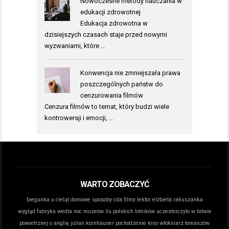
Nowoczesne metody nauczania w
edukacji zdrowotnej
Edukacja zdrowotna w
dzisiejszych czasach staje przed nowymi
wyzwaniami, które …
Konwencja nie zmniejszała prawa
poszczególnych państw do
cenzurowania filmów
Cenzura filmów to temat, który budzi wiele
kontrowersji i emocji, …
WARTO ZOBACZYĆ
biegunka u cieląt domowe sposoby
cda filmy lektor
elżbieta rakuszanka
wygląd
fabryka wedla noc muzeów
ilu polskich lotników uczestniczyło w bitwie
powietrznej o anglię
julian kornhauser pochodzenie
kino włókniarz tomaszów