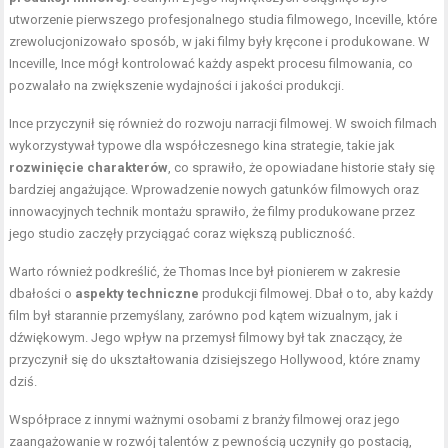
utworzenie pierwszego profesjonalnego studia filmowego, Inceville, które
zrewolucjonizowało sposób, w jaki filmy były kręcone i produkowane. W
Inceville, Ince mógł kontrolować każdy aspekt procesu filmowania, co
pozwalało na zwiększenie wydajności i jakości produkcji.
Ince przyczynił się również do rozwoju narracji filmowej. W swoich filmach
wykorzystywał typowe dla współczesnego kina strategie, takie jak
rozwinięcie charakterów
, co sprawiło, że opowiadane historie stały się
bardziej angażujące. Wprowadzenie nowych gatunków filmowych oraz
innowacyjnych technik montażu sprawiło, że filmy produkowane przez
jego studio zaczęły przyciągać coraz większą publiczność.
Warto również podkreślić, że Thomas Ince był pionierem w zakresie
dbałości o
aspekty techniczne
produkcji filmowej. Dbał o to, aby każdy
film był starannie przemyślany, zarówno pod kątem wizualnym, jak i
dźwiękowym. Jego wpływ na przemysł filmowy był tak znaczący, że
przyczynił się do ukształtowania dzisiejszego Hollywood, które znamy
dziś.
Współprace z innymi ważnymi osobami z branży filmowej oraz jego
zaangażowanie w rozwój talentów z pewnością uczyniły go postacią,