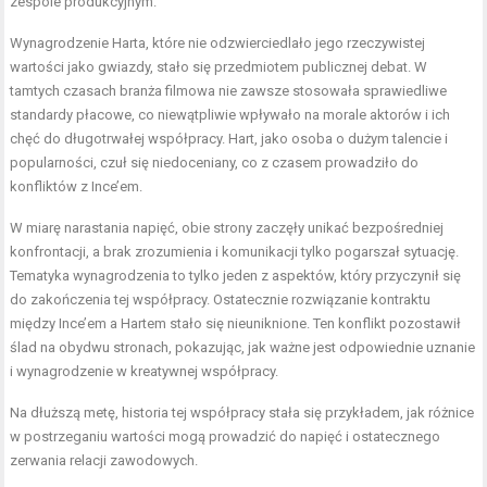
zespole produkcyjnym.
Wynagrodzenie Harta, które nie odzwierciedlało jego rzeczywistej
wartości jako gwiazdy, stało się przedmiotem publicznej debat. W
tamtych czasach branża filmowa nie zawsze stosowała sprawiedliwe
standardy płacowe, co niewątpliwie wpływało na morale aktorów i ich
chęć do długotrwałej współpracy. Hart, jako osoba o dużym talencie i
popularności, czuł się niedoceniany, co z czasem prowadziło do
konfliktów z Ince’em.
W miarę narastania napięć, obie strony zaczęły unikać bezpośredniej
konfrontacji, a brak zrozumienia i komunikacji tylko pogarszał sytuację.
Tematyka wynagrodzenia to tylko jeden z aspektów, który przyczynił się
do zakończenia tej współpracy. Ostatecznie rozwiązanie kontraktu
między Ince’em a Hartem stało się nieuniknione. Ten konflikt pozostawił
ślad na obydwu stronach, pokazując, jak ważne jest odpowiednie uznanie
i wynagrodzenie w kreatywnej współpracy.
Na dłuższą metę, historia tej współpracy stała się przykładem, jak różnice
w postrzeganiu wartości mogą prowadzić do napięć i ostatecznego
zerwania relacji zawodowych.