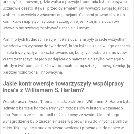
przemyśle filmowym, gdzie walka o pozycję i honoraria była intensywna,
uczniowie często stawali przed dylematem, jak wyważyć swoją lojalność
wobec nauczyciela z własnymi aspiracjami. Czasami prowadziło to do
konfliktów i napiętych sytuacji, szczególnie jeśli którymś z uczniów
udawało się szybciej zdobywać uznanie niż innym.
Pomimo tych trudności, relacje Ince’a z uczniami były przede wszystkim
świadectwem wymiany doświadczeń, która była unikalna w jego czasach
i miała trwały wpływ na kształtowanie się kolejnych pokoleń filmowców.
Warto zaznaczyć, że jego podejście do nauczania nie tylko pomagało
młodym twórcom, ale także wzbogacało samą sztukę filmową, czyniąc ją
bardziej różnorodną i innowacyjną.
Jakie kontrowersje towarzyszyły współpracy
Ince’a z Williamem S. Hartem?
Współpraca reżysera Thomasa Ince’a z aktorem Williamem S. Hartem była
jednym z bardziej kontrowersyjnych rozdziałów w historii wczesnego
kina. Pomimo że Hart odnosił duże sukcesy ze swoimi filmami, jego
wynagrodzenie było znacznie niższe w porównaniu do innych członków
ekipy. Taka sytuacja budziła niezadowolenie i prowadziła do napięć w