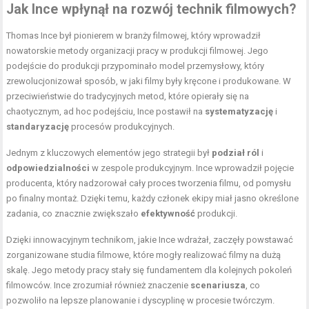
Jak Ince wpłynął na rozwój technik filmowych?
Thomas Ince był pionierem w branży filmowej, który wprowadził
nowatorskie metody organizacji pracy w produkcji filmowej. Jego
podejście do produkcji przypominało model przemysłowy, który
zrewolucjonizował sposób, w jaki filmy były kręcone i produkowane. W
przeciwieństwie do tradycyjnych metod, które opierały się na
chaotycznym, ad hoc podejściu, Ince postawił na
systematyzację
i
standaryzację
procesów produkcyjnych.
Jednym z kluczowych elementów jego strategii był
podział ról
i
odpowiedzialności
w zespole produkcyjnym. Ince wprowadził pojęcie
producenta, który nadzorował cały proces tworzenia filmu, od pomysłu
po finalny montaż. Dzięki temu, każdy członek ekipy miał jasno określone
zadania, co znacznie zwiększało
efektywność
produkcji.
Dzięki innowacyjnym technikom, jakie Ince wdrażał, zaczęły powstawać
zorganizowane studia filmowe, które mogły realizować filmy na dużą
skalę. Jego metody pracy stały się fundamentem dla kolejnych pokoleń
filmowców. Ince zrozumiał również znaczenie
scenariusza
, co
pozwoliło na lepsze planowanie i dyscyplinę w procesie twórczym.