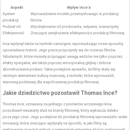
Aspekt
Wpływ Ince’a
System
Wprowadzenie modelu przemysłowego w produkcji
produkcji
filmów
Podział ról
Wyodrębnienie ról producenta, reżysera, scenarzysty
Efektywność
Znaczące zwiększenie efektywności produkcji filmowej
Ince wpłynął także na techniki narracyjne, wprowadzając nowe sposoby
opowiadania historii. Jego prace przyczyniły się do rozwoju filmów
fabularnych, które musiały przyciągać uwagę widzów nie tylko poprzez
efekty specjalne, ale także poprzez emocjonalną głębię i dobrze
skonstruowane postaci. Takie podejście sprawiło, że filmy stały się
istotnym elementem kultury masowej, a techniki, które wprowadził,
stanowią podstawę dla współczesnej produkcji filmowej.
Jakie dziedzictwo pozostawił Thomas Ince?
Thomas Ince, uznawany za jednego z pionierów wczesnego kina,
pozostawił niezatarty ślad na branży filmowej, który wykracza daleko
poza jego czas. Jego podejście do produkcji filmowej wprowadziło wiele
innowacji, które znacząco wpłynęły na sposób, w jaki filmy są
realizowane. Ince był jednym z pierwszych reżyserów, którzy zastosowali