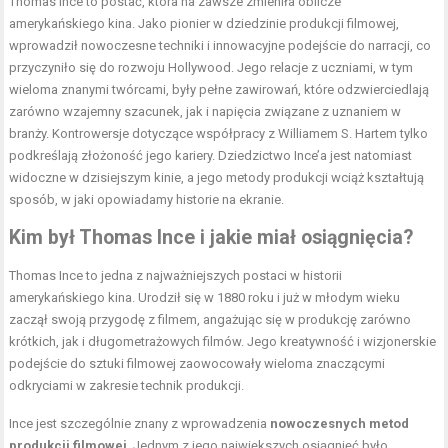
Thomas Ince to postać, która na zawsze zmieniła oblicze
amerykańskiego kina. Jako pionier w dziedzinie produkcji filmowej,
wprowadził nowoczesne techniki i innowacyjne podejście do narracji, co
przyczyniło się do rozwoju Hollywood. Jego relacje z uczniami, w tym
wieloma znanymi twórcami, były pełne zawirowań, które odzwierciedlają
zarówno wzajemny szacunek, jak i napięcia związane z uznaniem w
branży. Kontrowersje dotyczące współpracy z Williamem S. Hartem tylko
podkreślają złożoność jego kariery. Dziedzictwo Ince’a jest natomiast
widoczne w dzisiejszym kinie, a jego metody produkcji wciąż kształtują
sposób, w jaki opowiadamy historie na ekranie.
Kim był Thomas Ince i jakie miał osiągnięcia?
Thomas Ince to jedna z najważniejszych postaci w historii
amerykańskiego kina. Urodził się w 1880 roku i już w młodym wieku
zaczął swoją przygodę z filmem, angażując się w produkcję zarówno
krótkich, jak i długometrażowych filmów. Jego kreatywność i wizjonerskie
podejście do sztuki filmowej zaowocowały wieloma znaczącymi
odkryciami w zakresie technik produkcji.
Ince jest szczególnie znany z wprowadzenia
nowoczesnych metod
produkcji filmowej
. Jednym z jego największych osiągnięć było