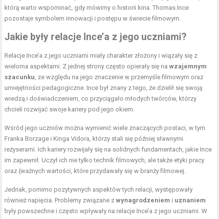
którą warto wspominać, gdy mówimy o historii kina. Thomas Ince
pozostaje symbolem innowacji i postępu w świecie filmowym.
Jakie były relacje Ince’a z jego uczniami?
Relacje Ince’a z jego uczniami miały charakter złożony i wiązały się z
wieloma aspektami. Z jednej strony często opierały się na
wzajemnym
szacunku
, ze względu na jego znaczenie w przemyśle filmowym oraz
umiejętności pedagogiczne. Ince był znany z tego, że dzielił się swoją
wiedzą i doświadczeniem, co przyciągało młodych twórców, którzy
chcieli rozwijać swoje kariery pod jego okiem.
Wśród jego uczniów można wymienić wiele znaczących postaci, w tym
Franka Borzage i Kinga Vidora, którzy stali się później sławnymi
reżyserami. Ich kariery rozwijały się na solidnych fundamentach, jakie Ince
im zapewnił. Uczył ich nie tylko technik filmowych, ale także etyki pracy
oraz {ważnych wartości, które przydawały się w branży filmowej.
Jednak, pomimo pozytywnych aspektów tych relacji, występowały
również napięcia. Problemy związane z
wynagrodzeniem
i
uznaniem
były powszechne i często wpływały na relacje Ince’a z jego uczniami. W