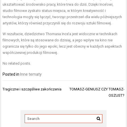
ukształtować środowisko pracy, które trwa do dziś. Dzięki Ince’owi,
studio filmowe zyskało status miejsca, w którym kreatywność i
technologia mogły się łączyć, tworząc przestrzeń dla wielu późniejszych
artystów, którzy również przyczynili się do rozwoju sztuki filmowej.
W rezultacie, dziedzictwo Thomasa Ince’a jest widoczne w technikach
filmowych, które są stosowane do dzisiaj, a jego wpływ na kino nie
ogranicza się tylko do jego epoki, lecz jest obecny w każdych aspektach
współczesnej produkcji filmowej.
No related posts.
Posted in
Inne tematy
Nawigacja
Tragiczne i szczęśliwe zakończenia
TOMASZ-GENIUSZ CZY TOMASZ-
wpisu
OSZUST?