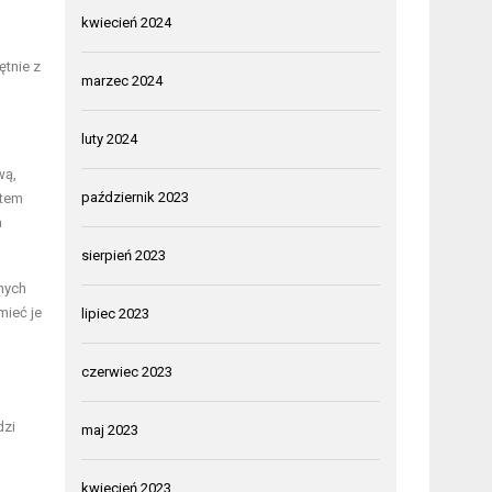
kwiecień 2024
ętnie z
marzec 2024
luty 2024
wą,
październik 2023
etem
a
sierpień 2023
znych
mieć je
lipiec 2023
czerwiec 2023
dzi
maj 2023
kwiecień 2023