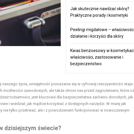
Jak skutecznie nawilżać skórę?
Praktyczne porady i kosmetyki
Peelingi migdałowe – właściwości
działanie i korzyści dla skóry
Kwas benzoesowy w kosmetykac
właściwości, zastosowanie i
bezpieczeństwo
ę naszego życia, umiejętność poruszania się w cyfrowej rzeczywistości staje 
ch możliwości zawodowych, ale także chroni nas przed zagrożeniami, które c
adzież tożsamości, jest kluczowe dla bezpieczeństwa zarówno dorosłych, jak i
frowe i wiedział, jak mądrze korzystać z dostępnych narzędzi. W miarę jak
aby nie tylko przetrwać, ale i z powodzeniem funkcjonować w nowoczesnym
w dzisiejszym świecie?