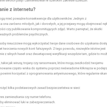
nie swoich pasji i zainteresowań w szerokim zakresie dziedzin.
anie z internetu?
re mogą mieć poważne konsekwencje dla użytkowników. Jednym z
ka ona zarówno młodych, jak i dorosłych, a jej przejawy mogą obejmować nę
ci czy publikowanie kompromitujących zdjęć. Warto pamiętać, że skutki
ważnych problemów psychicznych.
Osoby nieuczciwe mogą wykorzystać twoje dane osobowe do uzyskania dost
 tworzenia nowych kont fałszywych. Z tego powodu, niezwykle istotne jest
ie z silnych haseł oraz dwuetapowej weryfikacji wszędzie tam, gdzie to możl
, takie jak wirusy, trojany czy ransomware, które mogą zaszkodzić twojemu
mowanie często wnika do systemu poprzez nieświadome kliknięcia w podejr
cy powinni korzystać z oprogramowania antywirusowego, które regularnie skan
wdrożyć kilka podstawowych zasad bezpieczeństwa w sieci:
adres zamieszkania czy numer telefonu.
by eliminować luki w zabezpieczeniach.