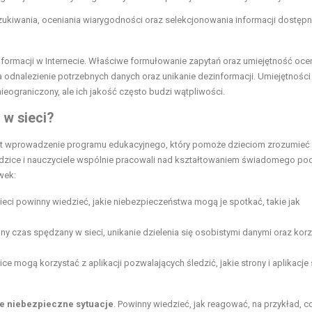
kiwania, oceniania wiarygodności oraz selekcjonowania informacji dostęp
formacji w Internecie. Właściwe formułowanie zapytań oraz umiejętność oce
 odnalezienie potrzebnych danych oraz unikanie dezinformacji. Umiejętności 
ieograniczony, ale ich jakość często budzi wątpliwości.
w sieci?
est wprowadzenie programu edukacyjnego, który pomoże dzieciom zrozumieć
rodzice i nauczyciele wspólnie pracowali nad kształtowaniem świadomego po
wek:
eci powinny wiedzieć, jakie niebezpieczeństwa mogą je spotkać, takie jak
any czas spędzany w sieci, unikanie dzielenia się osobistymi danymi oraz korz
 mogą korzystać z aplikacji pozwalających śledzić, jakie strony i aplikacje
ie niebezpieczne sytuacje
. Powinny wiedzieć, jak reagować, na przykład, c