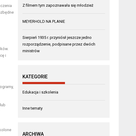
Z filmem tym zapoznawała się młodzież
aczenia
iezbędne
MEYERHOLD NA PLANIE
Sierpień 1935 r. przyniósł jeszcze jedno
rozporządzenie, podpisane przez dwóch
aków.
ministrów
cę i
KATEGORIE
rogramy,
Edukacja i szkolenia
lub
Inne tematy
i
zkolone
ARCHIWA