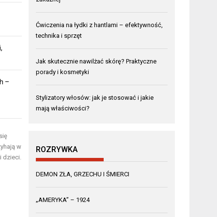
Ćwiczenia na łydki z hantlami – efektywność,
technika i sprzęt
,
Jak skutecznie nawilżać skórę? Praktyczne
porady i kosmetyki
h –
Stylizatory włosów: jak je stosować i jakie
mają właściwości?
się
zyhają w
ROZRYWKA
 dzieci.
DEMON ZŁA, GRZECHU I ŚMIERCI
„AMERYKA” – 1924