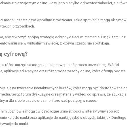
ania z nieznajomym online. Uczy je to nie tylko odpowiedzialności, ale równ
zieci mogą uczestniczyć wspólnie z rodzicami. Takie spotkania mogą obejmow
w takich przypadkach.
 aby stworzyć spójną strategię ochrony dzieci w internecie. Dzięki temu dzie
entowaniu się w wirtualnym świecie, z którym często się spotykają.
ę cyfrową?
u, a różne narzędzia mogą znacząco wspierać proces uczenia się. Wśród
we, aplikacje edukacyjne oraz różnorodne zasoby online, które oferują bogate
ozwalają na tworzenie interaktywnych kursów, które mogą być dostosowane d
dia, testy, forum dyskusyjne oraz materiały wideo, co sprawia, że edukacja 
dnym dla siebie czasie oraz monitorować postępy w nauce.
i nim uczniowie mogą ćwiczyć różne umiejętności w interaktywny sposób.
zenie kart do nauki oraz aplikacje do nauki języków obcych, takie jak Duolingo.
tywację do nauki.