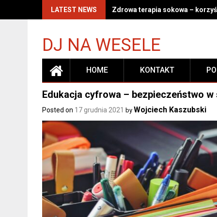
Skip
LATEST NEWS
Zdrowa terapia sokowa – korzyśc
to
content
DJ NA WESELE
HOME
KONTAKT
PO
Edukacja cyfrowa – bezpieczeństwo w si
Wojciech Kaszubski
Posted on
17 grudnia 2021
by