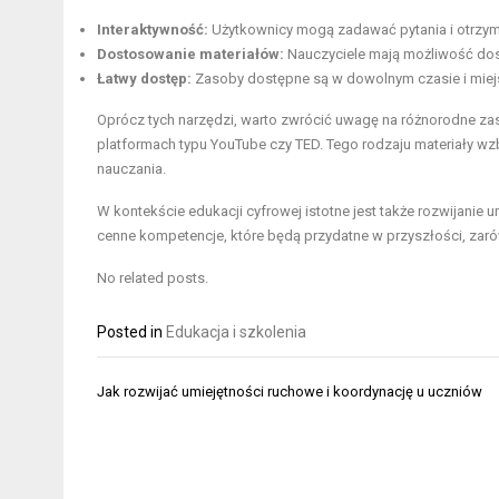
Interaktywność:
Użytkownicy mogą zadawać pytania i otrzym
Dostosowanie materiałów:
Nauczyciele mają możliwość dost
Łatwy dostęp:
Zasoby dostępne są w dowolnym czasie i miejs
Oprócz tych narzędzi, warto zwrócić uwagę na różnorodne zasob
platformach typu YouTube czy TED. Tego rodzaju materiały wz
nauczania.
W kontekście edukacji cyfrowej istotne jest także rozwijanie
cenne kompetencje, które będą przydatne w przyszłości, zar
No related posts.
Posted in
Edukacja i szkolenia
Nawigacja
Jak rozwijać umiejętności ruchowe i koordynację u uczniów
wpisu