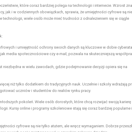
eństwie, które coraz bardziej polega na technologii i internecie. Wzrost zn
cy, jak i w codziennych obowiązkach, sprawia, że umiejętności cyfrowe są n
e technologii, wiele osób może mieć trudności z odnalezieniem się w ciągle
k:
frowych i umiejętność ochrony swoich danych są kluczowe w dobie cyberat
 jak media społecznościowe czy e-mail, pozwala na skuteczniejszą współpra
jest niezbędna w wielu zawodach, gdzie podejmowanie decyzji opiera się na
ięcej niż tylko dodatkiem do tradycyjnych nauk. Uczelnie i szkoły wdrażają p
ygotować uczniów i studentów do realiów rynku pracy.
młodszych pokoleń. Wiele osób dorosłych, które chcą rozwijać swoją karierę 
ii. Kursy online i programy szkoleniowe stają się coraz bardziej popularne 
miejętności cyfrowe są nie tylko atutem, ale wręcz wymaganiem. Dobrze przes