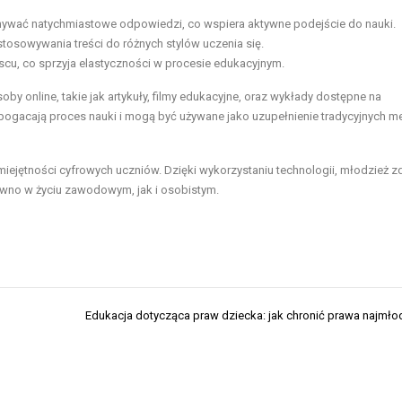
ywać natychmiastowe odpowiedzi, co wspiera aktywne podejście do nauki.
osowywania treści do różnych stylów uczenia się.
cu, co sprzyja elastyczności w procesie edukacyjnym.
y online, takie jak artykuły, filmy edukacyjne, oraz wykłady dostępne na
bogacają proces nauki i mogą być używane jako uzupełnienie tradycyjnych m
 umiejętności cyfrowych uczniów. Dzięki wykorzystaniu technologii, młodzież
ówno w życiu zawodowym, jak i osobistym.
Edukacja dotycząca praw dziecka: jak chronić prawa najmł