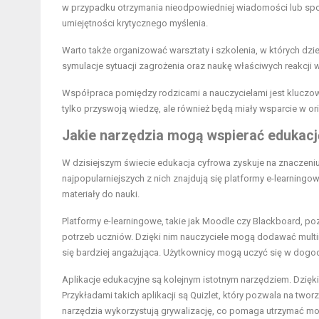
w przypadku otrzymania nieodpowiedniej wiadomości lub spotk
umiejętności krytycznego myślenia.
Warto także organizować warsztaty i szkolenia, w których d
symulacje sytuacji zagrożenia oraz naukę właściwych reakcji 
Współpraca pomiędzy rodzicami a nauczycielami jest kluczowa,
tylko przyswoją wiedzę, ale również będą miały wsparcie w ori
Jakie narzędzia mogą wspierać edukacj
W dzisiejszym świecie edukacja cyfrowa zyskuje na znaczeni
najpopularniejszych z nich znajdują się platformy e-learningo
materiały do nauki.
Platformy e-learningowe, takie jak Moodle czy Blackboard, p
potrzeb uczniów. Dzięki nim nauczyciele mogą dodawać multime
się bardziej angażująca. Użytkownicy mogą uczyć się w dogo
Aplikacje edukacyjne są kolejnym istotnym narzędziem. Dzięk
Przykładami takich aplikacji są Quizlet, który pozwala na twor
narzędzia wykorzystują grywalizację, co pomaga utrzymać mo