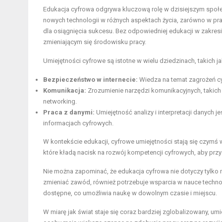
Edukacja cyfrowa odgrywa kluczową rolę w dzisiejszym społecz
nowych technologii w różnych aspektach życia, zarówno w pra
dla osiągnięcia sukcesu. Bez odpowiedniej edukacji w zakresi
zmieniającym się środowisku pracy.
Umiejętności cyfrowe są istotne w wielu dziedzinach, takich ja
Bezpieczeństwo w internecie:
Wiedza na temat zagrożeń cy
Komunikacja:
Zrozumienie narzędzi komunikacyjnych, takich
networking.
Praca z danymi:
Umiejętność analizy i interpretacji danych 
informacjach cyfrowych.
W kontekście edukacji, cyfrowe umiejętności stają się czymś w
które kładą nacisk na rozwój kompetencji cyfrowych, aby prz
Nie można zapominać, że edukacja cyfrowa nie dotyczy tylko 
zmieniać zawód, również potrzebuje wsparcia w nauce technolog
dostępne, co umożliwia naukę w dowolnym czasie i miejscu.
W miarę jak świat staje się coraz bardziej zglobalizowany, u