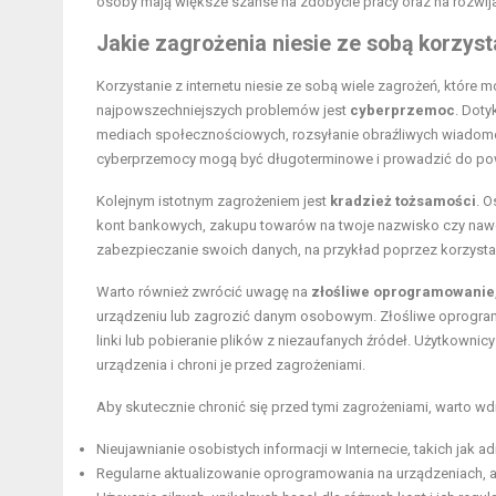
osoby mają większe szanse na zdobycie pracy oraz na rozwija
Jakie zagrożenia niesie ze sobą korzyst
Korzystanie z internetu niesie ze sobą wiele zagrożeń, któ
najpowszechniejszych problemów jest
cyberprzemoc
. Doty
mediach społecznościowych, rozsyłanie obraźliwych wiadomoś
cyberprzemocy mogą być długoterminowe i prowadzić do po
Kolejnym istotnym zagrożeniem jest
kradzież tożsamości
. 
kont bankowych, zakupu towarów na twoje nazwisko czy nawet
zabezpieczanie swoich danych, na przykład poprzez korzystan
Warto również zwrócić uwagę na
złośliwe oprogramowanie
urządzeniu lub zagrozić danym osobowym. Złośliwe oprogra
linki lub pobieranie plików z niezaufanych źródeł. Użytkowni
urządzenia i chroni je przed zagrożeniami.
Aby skutecznie chronić się przed tymi zagrożeniami, warto 
Nieujawnianie osobistych informacji w Internecie, takich jak 
Regularne aktualizowanie oprogramowania na urządzeniach, a