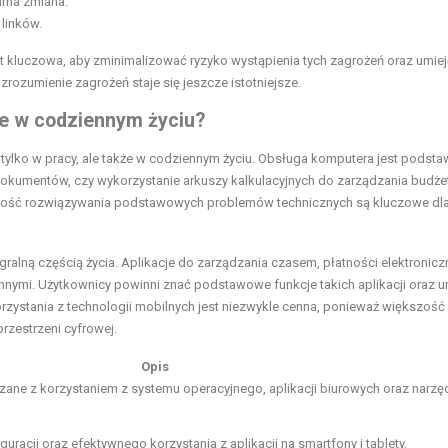
arna zmiana.
linków.
 kluczowa, aby zminimalizować ryzyko wystąpienia tych zagrożeń oraz umiej
zrozumienie zagrożeń staje się jeszcze istotniejsze.
ne w codziennym życiu?
tylko w pracy, ale także w codziennym życiu. Obsługa komputera jest podsta
 dokumentów, czy wykorzystanie arkuszy kalkulacyjnych do zarządzania budż
ność rozwiązywania podstawowych problemów technicznych są kluczowe dl
egralną częścią życia. Aplikacje do zarządzania czasem, płatności elektronic
 innymi. Użytkownicy powinni znać podstawowe funkcje takich aplikacji oraz u
ystania z technologii mobilnych jest niezwykle cenna, ponieważ większość
rzestrzeni cyfrowej.
Opis
ane z korzystaniem z systemu operacyjnego, aplikacji biurowych oraz narzę
uracji oraz efektywnego korzystania z aplikacji na smartfony i tablety.