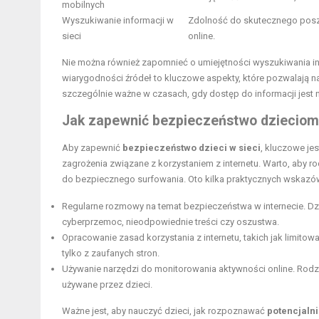
mobilnych
Wyszukiwanie informacji w
Zdolność do skutecznego poszu
sieci
online.
Nie można również zapomnieć o umiejętności wyszukiwania in
wiarygodności źródeł to kluczowe aspekty, które pozwalają na
szczególnie ważne w czasach, gdy dostęp do informacji jest n
Jak zapewnić bezpieczeństwo dzieciom 
Aby zapewnić
bezpieczeństwo dzieci w sieci
, kluczowe j
zagrożenia związane z korzystaniem z internetu. Warto, aby 
do bezpiecznego surfowania. Oto kilka praktycznych wskazó
Regularne rozmowy na temat bezpieczeństwa w internecie. Dzi
cyberprzemoc, nieodpowiednie treści czy oszustwa.
Opracowanie zasad korzystania z internetu, takich jak limitow
tylko z zaufanych stron.
Używanie narzędzi do monitorowania aktywności online. Rodzice
używane przez dzieci.
Ważne jest, aby nauczyć dzieci, jak rozpoznawać
potencjaln