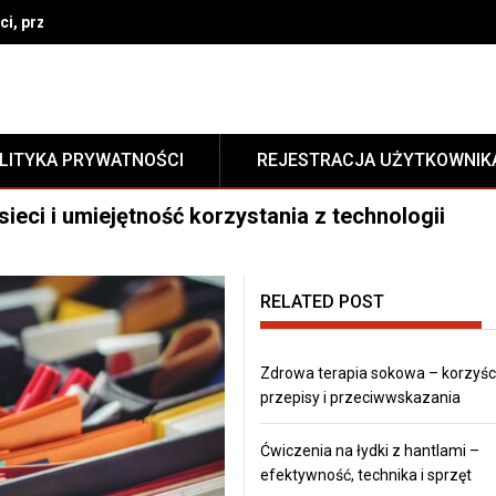
i, przepisy i przeciwwskazania
LITYKA PRYWATNOŚCI
REJESTRACJA UŻYTKOWNIK
eci i umiejętność korzystania z technologii
RELATED POST
Zdrowa terapia sokowa – korzyści
przepisy i przeciwwskazania
Ćwiczenia na łydki z hantlami –
efektywność, technika i sprzęt