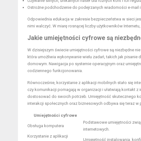
Używanie silnych, unikalnych haseł dla różnych kont i ich regul
Ostrożne podchodzenie do podejrzanych wiadomości e-mail i 
Odpowiednia edukacja w zakresie bezpieczeństwa w sieci jest
nimi walczyć. W miarę rosnącej liczby użytkowników Internetu, 
Jakie umiejętności cyfrowe są niezbęd
W dzisiejszym świecie umiejętności cyfrowe są niezbędne nie 
która umożliwia wykonywanie wielu zadań, takich jak pisanie
domowym. Nawigacja po systemie operacyjnym oraz umiejęt
codziennego funkcjonowania.
Równocześnie, korzystanie z aplikacji mobilnych stało się int
czy komunikacji pomagają w organizacji i ułatwiają kontakt z
dostosować do swoich potrzeb. Umiejętność skutecznego korz
interakcji społecznych oraz biznesowych odbywa się teraz w p
Umiejętności cyfrowe
Podstawowe umiejętności związ
Obsługa komputera
internetowych.
Korzystanie z aplikacji
Umiejętność instalowania, konfig