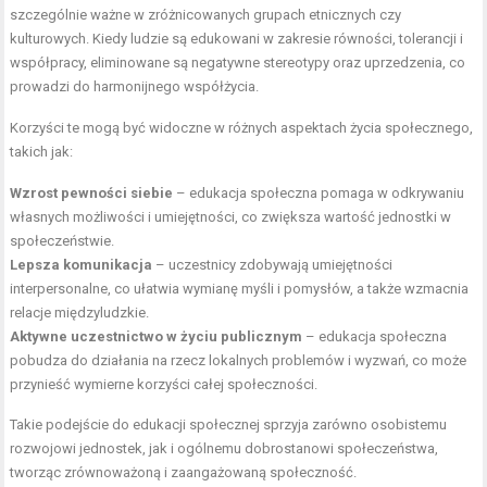
szczególnie ważne w zróżnicowanych grupach etnicznych czy
kulturowych. Kiedy ludzie są edukowani w zakresie równości, tolerancji i
współpracy, eliminowane są negatywne stereotypy oraz uprzedzenia, co
prowadzi do harmonijnego współżycia.
Korzyści te mogą być widoczne w różnych aspektach życia społecznego,
takich jak:
Wzrost pewności siebie
– edukacja społeczna pomaga w odkrywaniu
własnych możliwości i umiejętności, co zwiększa wartość jednostki w
społeczeństwie.
Lepsza komunikacja
– uczestnicy zdobywają umiejętności
interpersonalne, co ułatwia wymianę myśli i pomysłów, a także wzmacnia
relacje międzyludzkie.
Aktywne uczestnictwo w życiu publicznym
– edukacja społeczna
pobudza do działania na rzecz lokalnych problemów i wyzwań, co może
przynieść wymierne korzyści całej społeczności.
Takie podejście do edukacji społecznej sprzyja zarówno osobistemu
rozwojowi jednostek, jak i ogólnemu dobrostanowi społeczeństwa,
tworząc zrównoważoną i zaangażowaną społeczność.