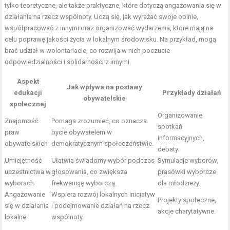
tylko teoretyczne, ale także praktyczne, które dotyczą angażowania się w
działania na rzecz wspólnoty. Uczą się, jak wyrażać swoje opinie,
współpracować z innymi oraz organizować wydarzenia, które mają na
celu poprawę jakości życia w lokalnym środowisku. Na przykład, mogą
brać udział w wolontariacie, co rozwija w nich poczucie
odpowiedzialności i solidarności z innymi.
Aspekt
Jak wpływa na postawy
edukacji
Przykłady działań
obywatelskie
społecznej
Organizowanie
Znajomość
Pomaga zrozumieć, co oznacza
spotkań
praw
bycie obywatelem w
informacyjnych,
obywatelskich
demokratycznym społeczeństwie.
debaty.
Umiejętność
Ułatwia świadomy wybór podczas
Symulacje wyborów,
uczestnictwa w
głosowania, co zwiększa
prasówki wyborcze
wyborach
frekwencję wyborczą.
dla młodzieży.
Angażowanie
Wspiera rozwój lokalnych inicjatyw
Projekty społeczne,
się w działania
i podejmowanie działań na rzecz
akcje charytatywne.
lokalne
wspólnoty.