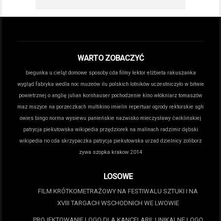
WARTO ZOBACZYĆ
biegunka u cieląt domowe sposoby
cda filmy lektor
elżbieta rakuszanka
wygląd
fabryka wedla noc muzeów
ilu polskich lotników uczestniczyło w bitwie
powietrznej o anglię
julian kornhauser pochodzenie
kino włókniarz tomaszów
maz
mszyce na porzeczkach
multikino imielin repertuar
ogrody rektorskie sgh
owies bingo norma wysiewu
panieńskie nazwisko mieczysławy ćwiklińskiej
patrycja piekutowska wikipedia
przędziorek na malinach
radzimir dębski
wikipedia
rio cda
skrzypaczka patrycja piekutowska
urzad dzielnicy zoliborz
zywa szopka krakow 2014
LOSOWE
FILM KRÓTKOMETRAŻOWY NA FESTIWALU SZTUKI I NA
XVIII TARGACH WSCHODNICH WE LWOWIE
PROJEKTOWANIE LOGO DLA KANCELARII: UNIKALNE LOGO