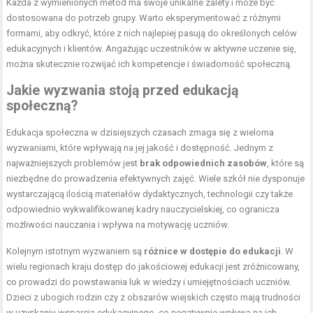
Każda z wymienionych metod ma swoje unikalne zalety i może być
dostosowana do potrzeb grupy. Warto eksperymentować z różnymi
formami, aby odkryć, które z nich najlepiej pasują do określonych celów
edukacyjnych i klientów. Angażując uczestników w aktywne uczenie się,
można skutecznie rozwijać ich kompetencje i świadomość społeczną.
Jakie wyzwania stoją przed edukacją
społeczną?
Edukacja społeczna w dzisiejszych czasach zmaga się z wieloma
wyzwaniami, które wpływają na jej jakość i dostępność. Jednym z
najważniejszych problemów jest
brak odpowiednich zasobów
, które są
niezbędne do prowadzenia efektywnych zajęć. Wiele szkół nie dysponuje
wystarczającą ilością materiałów dydaktycznych, technologii czy także
odpowiednio wykwalifikowanej kadry nauczycielskiej, co ogranicza
możliwości nauczania i wpływa na motywację uczniów.
Kolejnym istotnym wyzwaniem są
różnice w dostępie do edukacji
. W
wielu regionach kraju dostęp do jakościowej edukacji jest zróżnicowany,
co prowadzi do powstawania luk w wiedzy i umiejętnościach uczniów.
Dzieci z ubogich rodzin czy z obszarów wiejskich często mają trudności
w uzyskaniu wsparcia edukacyjnego, co negatywnie wpływa na ich