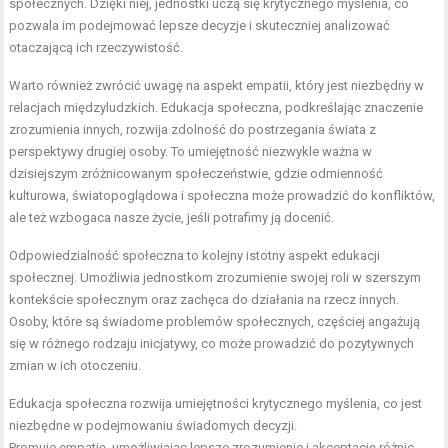
społecznych. Dzięki niej, jednostki uczą się krytycznego myślenia, co
pozwala im podejmować lepsze decyzje i skuteczniej analizować
otaczającą ich rzeczywistość.
Warto również zwrócić uwagę na aspekt empatii, który jest niezbędny w
relacjach międzyludzkich. Edukacja społeczna, podkreślając znaczenie
zrozumienia innych, rozwija zdolność do postrzegania świata z
perspektywy drugiej osoby. To umiejętność niezwykle ważna w
dzisiejszym zróżnicowanym społeczeństwie, gdzie odmienność
kulturowa, światopoglądowa i społeczna może prowadzić do konfliktów,
ale też wzbogaca nasze życie, jeśli potrafimy ją docenić.
Odpowiedzialność społeczna to kolejny istotny aspekt edukacji
społecznej. Umożliwia jednostkom zrozumienie swojej roli w szerszym
kontekście społecznym oraz zachęca do działania na rzecz innych.
Osoby, które są świadome problemów społecznych, częściej angażują
się w różnego rodzaju inicjatywy, co może prowadzić do pozytywnych
zmian w ich otoczeniu.
Edukacja społeczna rozwija umiejętności krytycznego myślenia, co jest
niezbędne w podejmowaniu świadomych decyzji.
Promuje empatię, umożliwiając lepsze zrozumienie i akceptację różnic