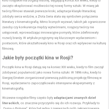
Kino rosyjskie ma bogatą historię, sięgającą końca XIX wieku, kiedy to
zaczęto eksplorować możliwości tej nowej formy sztuki. W miarę jak
twórcy filmowi stawiali pierwsze kroki, adaptacje klasyki literackiej
zdobyły serca widzów, a Złota Seria stała się symbolem połączenia
literatury z kinematografią. Mimo licznych wyzwań, takich jak ograniczone
zasoby czy konkurencja między wytwórniami, rosyjscy twórcy nie
ustępowali, wprowadzając innowacyjne pomysły, które zdefiniowały
rozwój branży. W artykule przyjrzymy się kluczowym wydarzeniom i
postaciom, które ukształtowały kino w Rosji oraz ich wpływowi na kulturę
filmową.
Jakie były początki kina w Rosji?
Początki kina w Rosji datują się na koniec XIX wieku, kiedy to film zaczął
zdobywać popularność jako nowa forma sztuki. W 1896 roku, kiedy to
Siergiej Einstein zorganizował pierwszą publiczną projekcję filmową w
Rosji, wydarzenie to zapoczątkowało intensywne eksperymenty z
kinematografią.
Wczesne rosyjskie filmy często były
adaptacjami znanych dzieł
literackich
, co znacznie przyczyniło się do ich rozwoju. Przykłady to
„Duma o Piołunie”, który był jedną z pierwszych prób zekranizowania