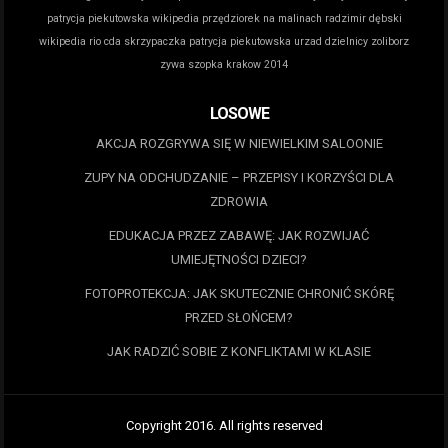
patrycja piekutowska wikipedia
przędziorek na malinach
radzimir dębski
wikipedia
rio cda
skrzypaczka patrycja piekutowska
urzad dzielnicy zoliborz
zywa szopka krakow 2014
LOSOWE
AKCJA ROZGRYWA SIĘ W NIEWIELKIM SALOONIE
ZUPY NA ODCHUDZANIE – PRZEPISY I KORZYŚCI DLA
ZDROWIA
EDUKACJA PRZEZ ZABAWĘ: JAK ROZWIJAĆ
UMIEJĘTNOŚCI DZIECI?
FOTOPROTEKCJA: JAK SKUTECZNIE CHRONIĆ SKÓRĘ
PRZED SŁOŃCEM?
JAK RADZIĆ SOBIE Z KONFLIKTAMI W KLASIE
Copyright 2016. All rights reserved