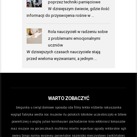
poprzez techniki pamięciowe
W dzisiejszym świecie, gdzie ilość
informacji do przyswojenia rośnie w …
Rola nauczycieli w radzeniu sobie
z problemami emocjonalnymi
uczniów
W dzisiejszych czasach nauczyciele stają
przed wieloma wyzwaniami, a jednym …
WARTO ZOBACZYĆ
biegunka u cieląt domowe sposoby
cda filmy lektor
elżbieta rakuszanka
wygląd
fabryka wedla noc muzeów
ilu polskich lotników uczestniczyło w bitwie
powietrznej o anglię
julian kornhauser pochodzenie
kino włókniarz tomaszów
maz
mszyce na porzeczkach
multikino imielin repertuar
ogrody rektorskie sgh
owies bingo norma wysiewu
panieńskie nazwisko mieczysławy ćwiklińskiej