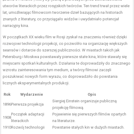
utworów literackich przez rosyjskich twórców. Ten trend trwał przez wiele
lat, umożliwiając filmowcom tworzenie dzieł bazujących na historiach
znanych z literatury, co przyciągało widzów i uwydatniało potencjał
narracyjny kina.
W początkach XX wieku film w Rosji zyskał na znaczeniu również dzięki
rozwojowi technologii projekcji, co pozwoliło na organizację większych
seansów i dotarcie do szerszej publiczności. W miastach takich jak
Petersburg i Moskwa powstawały pierwsze stałe kina, które stawały się
miejscami spotkań kulturalnych. Działania te doprowadziły do znacznego
wzrostu zainteresowania tym medium, a twórcy filmowi zaczęli
poszukiwać nowych form wyrazu, co doprowadziło do powstania
licznych eksperymentalnych produkcji.
Rok
Wydarzenie
Opis
Siergiej Einstein organizuje publiczną
1896
Pierwsza projekcja
projekcję filmową.
Początek adaptacji
Pojawienie się pierwszych filmów opartych
1908
literackich
na literaturze.
1910
Rozwój technologii
Powstanie stałych kin w dużych miastach.