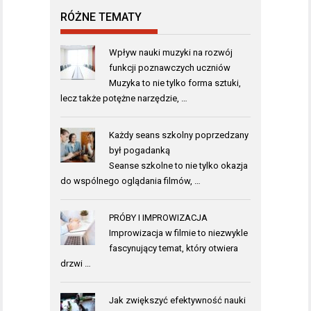
RÓŻNE TEMATY
Wpływ nauki muzyki na rozwój
funkcji poznawczych uczniów
Muzyka to nie tylko forma sztuki,
lecz także potężne narzędzie, …
Każdy seans szkolny poprzedzany
był pogadanką
Seanse szkolne to nie tylko okazja
do wspólnego oglądania filmów, …
PRÓBY I IMPROWIZACJA
Improwizacja w filmie to niezwykle
fascynujący temat, który otwiera
drzwi …
Jak zwiększyć efektywność nauki