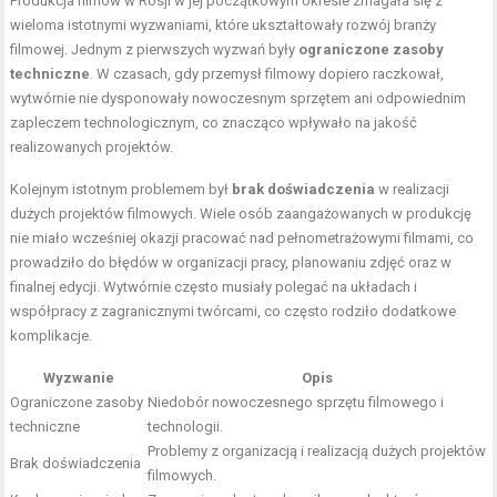
Produkcja filmów w Rosji w jej początkowym okresie zmagała się z
wieloma istotnymi wyzwaniami, które ukształtowały rozwój branży
filmowej. Jednym z pierwszych wyzwań były
ograniczone zasoby
techniczne
. W czasach, gdy przemysł filmowy dopiero raczkował,
wytwórnie nie dysponowały nowoczesnym sprzętem ani odpowiednim
zapleczem technologicznym, co znacząco wpływało na jakość
realizowanych projektów.
Kolejnym istotnym problemem był
brak doświadczenia
w realizacji
dużych projektów filmowych. Wiele osób zaangażowanych w produkcję
nie miało wcześniej okazji pracować nad pełnometrażowymi filmami, co
prowadziło do błędów w organizacji pracy, planowaniu zdjęć oraz w
finalnej edycji. Wytwórnie często musiały polegać na układach i
współpracy z zagranicznymi twórcami, co często rodziło dodatkowe
komplikacje.
Wyzwanie
Opis
Ograniczone zasoby
Niedobór nowoczesnego sprzętu filmowego i
techniczne
technologii.
Problemy z organizacją i realizacją dużych projektów
Brak doświadczenia
filmowych.