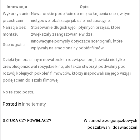
Innowacja
Opis
Wykorzystanie
Nowatorskie podejście do miejsc kręcenia scen, w tym
przestrzeni
nietypowe lokalizacje jak sale restauracyjne.
Narracja bez
Stosowanie długich ujęć i płynnych przejść, które
montażu
zwiększały zaangażowanie widza.
Innowacyjne pomysły dotyczące scenografii, które
Scenografia
wpływały na emocjonalny odbiór filmów.
Dzięki tym oraz innym nowatorskim rozwiązaniom, Lewicki nie tylko
zrewolucjonizował rosyjskie kino, ale także stworzył podwaliny pod
rozwój kolejnych pokoleń filmowców, którzy inspirowali się jego wizją i
podejściem do sztuki filmowej.
No related posts.
Posted in
Inne tematy
Nawigacja
SZTUKA CZY POWIELACZ?
W atmosferze gorączkowych
wpisu
poszukiwań i doświadczeń