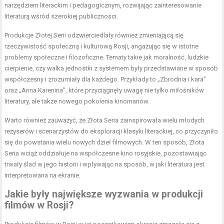
narzędziem literackim i pedagogicznym, rozwijając zainteresowanie
literaturą wśród szerokiej publiczności.
Produkcje Złotej Serii odzwierciedlały również zmieniającą się
rzeczywistość społeczną i kulturową Rosji, angażując się w istotne
problemy społeczne i filozoficzne. Tematy takie jak moralność, ludzkie
cierpienie, czy walka jednostki z systemem były przedstawiane w sposób
współczesny i zrozumiały dla każdego. Przykłady to „Zbrodnia i kara”
oraz „Anna Karenina”, które przyciągnęły uwagę nie tylko miłośników
literatury, ale także nowego pokolenia kinomanów.
Warto również zauważyć, że Złota Seria zainspirowała wielu młodych
reżyserów i scenarzystów do eksploracji klasyki literackiej, co przyczyniło
się do powstania wielu nowych dzieł filmowych. W ten sposób, Złota
Seria wciąż oddziałuje na współczesne kino rosyjskie, pozostawiając
trwały ślad w jego historii i wpływając na sposób, w jaki literatura jest
interpretowana na ekranie.
Jakie były największe wyzwania w produkcji
filmów w Rosji?