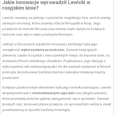
Jakie innowacje wprowadził Lewicki w
rosyjskim kinie?
Lewicki, uważany za jednego z pionierów rosyjskiego kina, wniósł szereg
istotnych innowacji, które zmieniły oblicze filmografii w Rosji. Jego
podejście do techniki filmowej oraz narracji miało wpływ na kolejnych
twórców oraz styl w całym przemyśle filmowym.
Jednym z kluczowych aspektów innowacji Lewickiego była jego
umiejętność
wykorzystania przestrzeni
. Zamiast tradycyjnych
plenerów, często korzystał z nieoczywistych miejsc do kręcenia scen, co
dodawało filmom unikalnego charakteru. Przykładowo, jego decyzja o
wykorzystaniu sali restauracyjnej jako tła dla ważnych wydarzeń w filmach
pomogła skonstruować bardziej intymne i naturalne interakcje między
postaciami.
Kolejnym przełomowym elementem była jego technika narracyjna. Lewicki
eksperymentował z
niemontowanymi ujęciami
oraz długimi planami,
które pozwalały widzowi głębiej zaangażować się w opowieść. Zamiast
prostych cięć, stosował płynne przejścia, co wprowadzało widza w świat
przedstawiony w sposób bardziej immersyjny.