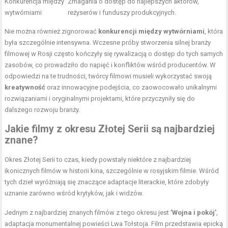
Konkurencja między
Zmagania o dostęp do najlepszych aktorów,
wytwórniami
reżyserów i funduszy produkcyjnych.
Nie można również zignorować
konkurencji między wytwórniami
, która
była szczególnie intensywna. Wczesne próby stworzenia silnej branży
filmowej w Rosji często kończyły się rywalizacją o dostęp do tych samych
zasobów, co prowadziło do napięć i konfliktów wśród producentów. W
odpowiedzi na te trudności, twórcy filmowi musieli wykorzystać swoją
kreatywność
oraz innowacyjne podejścia, co zaowocowało unikalnymi
rozwiązaniami i oryginalnymi projektami, które przyczyniły się do
dalszego rozwoju branży.
Jakie filmy z okresu Złotej Serii są najbardziej
znane?
Okres Złotej Serii to czas, kiedy powstały niektóre z najbardziej
ikonicznych filmów w historii kina, szczególnie w rosyjskim filmie. Wśród
tych dzieł wyróżniają się znaczące adaptacje literackie, które zdobyły
uznanie zarówno wśród krytyków, jak i widzów.
Jednym z najbardziej znanych filmów z tego okresu jest
’Wojna i pokój’
,
adaptacja monumentalnej powieści Lwa Tołstoja. Film przedstawia epicką