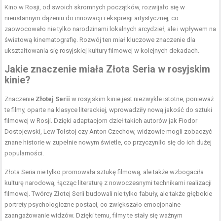
Kino w Rosji, od swoich skromnych początków, rozwijało się w
nieustannym dążeniu do innowacji i ekspresji artystycznej, co
zaowocowało nie tylko narodzinami lokalnych arcydzieł, ale i wpływem na
światową kinematografię. Rozwój ten miał kluczowe znaczenie dla
ukształtowania się rosyjskiej kultury filmowej w kolejnych dekadach.
Jakie znaczenie miała Złota Seria w rosyjskim
kinie?
Znaczenie
Złotej Serii
w rosyjskim kinie jest niezwykle istotne, ponieważ
te filmy, oparte na klasyce literackiej, wprowadziły nową jakość do sztuki
filmowej w Rosji. Dzięki adaptacjom dzieł takich autorów jak Fiodor
Dostojewski, Lew Tołstoj czy Anton Czechow, widzowie mogli zobaczyć
znane historie w zupełnie nowym świetle, co przyczyniło się do ich dużej
popularności.
Złota Seria nie tylko promowała sztukę filmową, ale także wzbogaciła
kulturę narodową, łącząc literaturę z nowoczesnymi technikami realizacji
filmowej. Twórcy Złotej Serii budowali nie tylko fabuły, ale także głębokie
portrety psychologiczne postaci, co zwiększało emocjonalne
zaangażowanie widzów. Dzięki temu, filmy te stały się ważnym