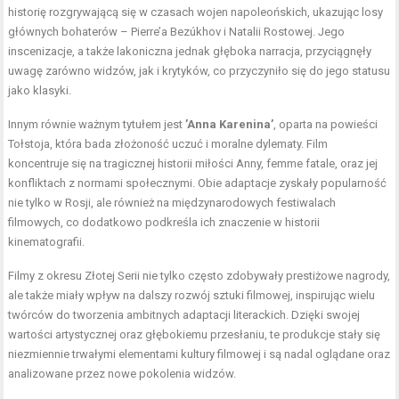
historię rozgrywającą się w czasach wojen napoleońskich, ukazując losy
głównych bohaterów – Pierre’a Bezúkhov i Natalii Rostowej. Jego
inscenizacje, a także lakoniczna jednak głęboka narracja, przyciągnęły
uwagę zarówno widzów, jak i krytyków, co przyczyniło się do jego statusu
jako klasyki.
Innym równie ważnym tytułem jest
’Anna Karenina’
, oparta na powieści
Tołstoja, która bada złożoność uczuć i moralne dylematy. Film
koncentruje się na tragicznej historii miłości Anny, femme fatale, oraz jej
konfliktach z normami społecznymi. Obie adaptacje zyskały popularność
nie tylko w Rosji, ale również na międzynarodowych festiwalach
filmowych, co dodatkowo podkreśla ich znaczenie w historii
kinematografii.
Filmy z okresu Złotej Serii nie tylko często zdobywały prestiżowe nagrody,
ale także miały wpływ na dalszy rozwój sztuki filmowej, inspirując wielu
twórców do tworzenia ambitnych adaptacji literackich. Dzięki swojej
wartości artystycznej oraz głębokiemu przesłaniu, te produkcje stały się
niezmiennie trwałymi elementami kultury filmowej i są nadal oglądane oraz
analizowane przez nowe pokolenia widzów.