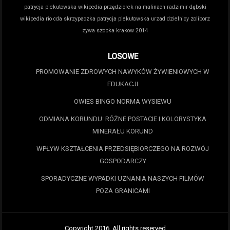
patrycja piekutowska wikipedia
przędziorek na malinach
radzimir dębski
wikipedia
rio cda
skrzypaczka patrycja piekutowska
urzad dzielnicy zoliborz
zywa szopka krakow 2014
LOSOWE
PROMOWANIE ZDROWYCH NAWYKÓW ŻYWIENIOWYCH W
EDUKACJI
OWIES BINGO NORMA WYSIEWU
ODMIANA KORUNDU: RÓŻNE POSTACIE I KOLORYSTYKA
MINERAŁU KORUND
WPŁYW KSZTAŁCENIA PRZEDSIĘBIORCZEGO NA ROZWÓJ
GOSPODARCZY
SPORADYCZNE WYPADKI UZNANIA NASZYCH FILMÓW
POZA GRANICAMI
Copyright 2016. All rights reserved