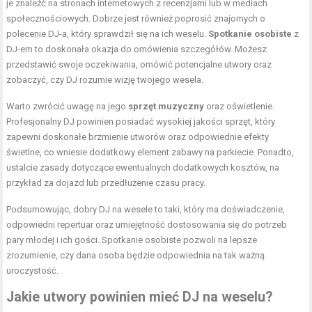
je znaleźć na stronach internetowych z recenzjami lub w mediach
społecznościowych. Dobrze jest również poprosić znajomych o
polecenie DJ-a, który sprawdził się na ich weselu.
Spotkanie osobiste
z
DJ-em to doskonała okazja do omówienia szczegółów. Możesz
przedstawić swoje oczekiwania, omówić potencjalne utwory oraz
zobaczyć, czy DJ rozumie wizję twojego wesela.
Warto zwrócić uwagę na jego
sprzęt muzyczny
oraz oświetlenie.
Profesjonalny DJ powinien posiadać wysokiej jakości sprzęt, który
zapewni doskonałe brzmienie utworów oraz odpowiednie efekty
świetlne, co wniesie dodatkowy element zabawy na parkiecie. Ponadto,
ustalcie zasady dotyczące ewentualnych dodatkowych kosztów, na
przykład za dojazd lub przedłużenie czasu pracy.
Podsumowując, dobry DJ na wesele to taki, który ma doświadczenie,
odpowiedni repertuar oraz umiejętność dostosowania się do potrzeb
pary młodej i ich gości. Spotkanie osobiste pozwoli na lepsze
zrozumienie, czy dana osoba będzie odpowiednia na tak ważną
uroczystość.
Jakie utwory powinien mieć DJ na weselu?