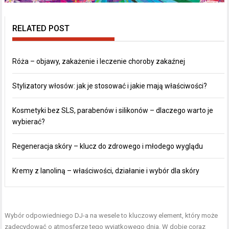
RELATED POST
Róża – objawy, zakażenie i leczenie choroby zakaźnej
Stylizatory włosów: jak je stosować i jakie mają właściwości?
Kosmetyki bez SLS, parabenów i silikonów – dlaczego warto je
wybierać?
Regeneracja skóry – klucz do zdrowego i młodego wyglądu
Kremy z lanoliną – właściwości, działanie i wybór dla skóry
Wybór odpowiedniego DJ-a na wesele to kluczowy element, który może
zadecydować o atmosferze tego wyjątkowego dnia. W dobie coraz