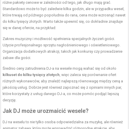
różne pakiety cenowe w zależności od tego, jak długo mają grać.
Standardowo może to być zaledwie kilka godzin, ale w przypadku wesel,
które trwają od późnego popołudnia do rana, cena może wzrosnąć nawet
do kilku tysięcy złotych. Warto także upewnić się, co dokładnie znajduje
się w danej ofercie, na przykład:
Zakres muzyczny i możliwość spełnienia specjalnych życzeń gości.
Użycie profesjonalnego sprzętu nagłośnieniowego i oświetleniowego.
Organizacja dodatkowych atrakcji, takich jak konkursy czy prowadzenie
zabaw dla gości.
Średnio ceny zatrudnienia DJ-a na wesele mogą wahać się od około
kilkuset do kilku tysięcy złotych
, więc zaleca się porównanie ofert
różnych wykonawców, aby znaleźć najlepszą równowagę między ceną a
jakością usług. Dobrze jest również zapoznać się z opiniami innych par,
które korzystały z usług danego DJ-a, co może pomóc podjąć lepszą
decyzję.
Jak DJ może urozmaicić wesele?
DJ na weselu to nie tylko osoba odpowiedzialna za muzykę, ale również
animator zabawy, który może wprowadzić różnorodne atrakcje, aby