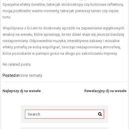
Specjalne efekty świetlne, takie jak stroboskopy czy kolorowe reflektory,
mogą podkreślić ważne momenty, takie jak pierwszy taniec czy cięcie
tortu.
Współpraca z DJ-em to doskonały sposób na zapewnienie wyjątkowych
atrakcji na weselu, które sprawiają, że ten dzień staje się jeszcze bardziej
niezapomniany. Odpowiednia muzyka, interaktywne zabawy i wizualne
efekty potrafią ze sobą współgrać, tworząc niezapomnianą atmosferę,
która pozostanie w pamięci gości na długo po zakończeniu imprezy.
No related posts.
Posted in
Inne tematy
Nawigacja
Najlepszy dj na wesele
Rewelacyjny dj na wesele
wpisu