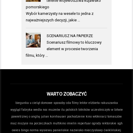
terenie województwa kujawsko
pomorskiego
Wybór kamerzysty na wesele to jedna z
najważniejszych decyzji, jakie …
SCENARIUSZ NA PAPIERZE
Scenariusz filmowy to kluczowy
element w procesie tworzenia
filmu, który …
WARTO ZOBACZYĆ
biegunka u cieląt domowe sposoby
cda filmy lektor
elżbieta rakuszanka
wygląd
fabryka wedla noc muzeów
ilu polskich lotników uczestniczyło w bitwie
powietrznej o anglię
julian kornhauser pochodzenie
kino włókniarz tomaszów
maz
mszyce na porzeczkach
multikino imielin repertuar
ogrody rektorskie sgh
owies bingo norma wysiewu
panieńskie nazwisko mieczysławy ćwiklińskiej