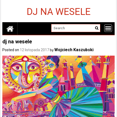
Skip
to
DJ NA WESELE
content
dj na wesele
Wojciech Kaszubski
Posted on
12 listopada 2017
by