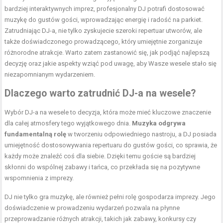
bardziej interaktywnych imprez, profesjonalny DJ potrafi dostosować
muzykę do gustów gości, wprowadzając energię i radość na parkiet.
Zatrudniając DJ-a, nie tylko zyskujecie szeroki repertuar utworów, ale
także doświadczonego prowadzącego, który umiejętnie zorganizuje
różnorodne atrakcje. Warto zatem zastanowić się, jak podjąć najlepszą
decyzję oraz jakie aspekty wziąć pod uwagę, aby Wasze wesele stało się
niezapomnianym wydarzeniem.
Dlaczego warto zatrudnić DJ-a na wesele?
Wybór DJ-a na wesele to decyzja, która może mieć kluczowe znaczenie
dla całej atmosfery tego wyjątkowego dnia.
Muzyka odgrywa
fundamentalną rolę
w tworzeniu odpowiedniego nastroju, a DJ posiada
umiejętność dostosowywania repertuaru do gustów gości, co sprawia, że
każdy może znaleźć coś dla siebie. Dzięki temu goście są bardziej
skłonni do wspólnej zabawy i tańca, co przekłada się na pozytywne
wspomnienia z imprezy.
DJ nie tylko gra muzykę, ale również pełni rolę gospodarza imprezy. Jego
doświadczenie w prowadzeniu wydarzeń pozwala na płynne
przeprowadzanie różnych atrakcji, takich jak zabawy, konkursy czy