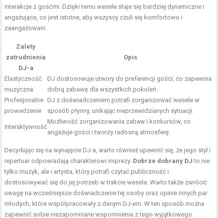
interakcje z gośćmi. Dzięki temu wesele staje się bardziej dynamiczne i
angażujące, co jest istotne, aby wszyscy czuli się komfortowo i
zaangażowani.
Zalety
zatrudnienia
Opis
DJ-a
Elastyczność
DJ dostosowuje utwory do preferencji gości, co zapewnia
muzyczna
dobrą zabawę dla wszystkich pokoleń.
Profesjonalne
DJ z doświadczeniem potrafi zorganizować wesele w
prowadzenie
sposób płynny, unikając nieprzewidzianych sytuacji.
Możliwość zorganizowania zabaw i konkursów, co
Interaktywność
angażuje gości i tworzy radosną atmosferę.
Decydując się na wynajęcie DJ-a, warto również upewnić się, że jego styl i
repertuar odpowiadają charakterowi imprezy.
Dobrze dobrany DJ
to nie
tylko muzyk, ale i artysta, który potrafi czytać publiczność i
dostosowywać się do jej potrzeb w trakcie wesela. Warto także zwrócić
uwagę na wcześniejsze doświadczenie tej osoby oraz opinie innych par
młodych, które współpracowały z danym DJ-em. W ten sposób można
zapewnić sobie niezapomniane wspomnienia z tego wyjątkowego