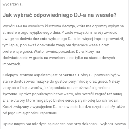
wydarzenia.
Jak wybrać odpowiedniego DJ-a na wesele?
Wybór DJ-a na wesele to kluczowa decyzja, która ma ogromny wpływ na
atmosferę tego wyjątkowego dnia. Przede wszystkim należy zwrócić
uwagę na
doświadczenie
wybranego DJ-a. Im więcej imprez prowadził,
tym lepiej, ponieważ doskonale znają oni dynamikę wesela oraz
preferencje gości. Warto również poszukać DJ-a, który ma
doświadczenie w graniu na weselach, a nie tylko na standardowych
imprezach.
Kolejnym istotnym aspektem jest
repertuar
. Dobry DJ powinien być w
stanie dostosować muzykę do gustów pary młodej oraz gości. Należy
zapytać o listę utworów, jakie posiada oraz możliwości grania na
życzenie. Oprócz popularnych hitów warto, aby potrafił zagrać też mniej
znane utwory, które mogą być bliskie sercu pary młodej lub ich rodzin.
Koszt związany z wynajęciem DJ-a na wesele bardzo często zależy także
od jego umiejętności i repertuaru.
Opinie innych par młodych są nieocenione przy dokonaniu wyboru. Można