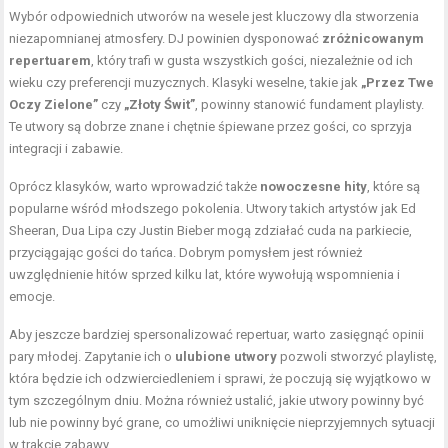
Wybór odpowiednich utworów na wesele jest kluczowy dla stworzenia
niezapomnianej atmosfery. DJ powinien dysponować
zróżnicowanym
repertuarem
, który trafi w gusta wszystkich gości, niezależnie od ich
wieku czy preferencji muzycznych. Klasyki weselne, takie jak
„Przez Twe
Oczy Zielone”
czy
„Złoty Świt”
, powinny stanowić fundament playlisty.
Te utwory są dobrze znane i chętnie śpiewane przez gości, co sprzyja
integracji i zabawie.
Oprócz klasyków, warto wprowadzić także
nowoczesne hity
, które są
popularne wśród młodszego pokolenia. Utwory takich artystów jak Ed
Sheeran, Dua Lipa czy Justin Bieber mogą zdziałać cuda na parkiecie,
przyciągając gości do tańca. Dobrym pomysłem jest również
uwzględnienie hitów sprzed kilku lat, które wywołują wspomnienia i
emocje.
Aby jeszcze bardziej spersonalizować repertuar, warto zasięgnąć opinii
pary młodej. Zapytanie ich o
ulubione utwory
pozwoli stworzyć playlistę,
która będzie ich odzwierciedleniem i sprawi, że poczują się wyjątkowo w
tym szczególnym dniu. Można również ustalić, jakie utwory powinny być
lub nie powinny być grane, co umożliwi uniknięcie nieprzyjemnych sytuacji
w trakcie zabawy.