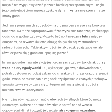
uczynić ten wyjątkowy dzień jeszcze bardziej niezapomnianym. Dzięki
jego umiejętnościom impreza zyskuje
dynamikę
i
zaangażowanie
ze
strony gości.
Jednym z popularnych sposobów na urozmaicenie wesela są konkursy
taneczne. DJ może zaproponować różne wyzwania taneczne, zachęcając
gości do wspólnej zabawy. Może to być np.
taneczna bitwa
między
drużynami, co stwarza świetną okazję do rywalizacji w atmosferze
radości i uśmiechu. Takie aktywności nie tylko rozkręcają zabawę, ale
również pozwalają gościom lepiej się poznać.
Innym sposobem na interakcję jest organizacja zabaw, takich jak
quizy
weselne
czy
zgadywanki
. DJ, wykorzystując swoje doświadczenie,
potrafi dostosować rodzaj zabaw do charakteru imprezy oraz preferencji
gości. Wspólne rozwiązanie zagadek czy śpiewanie znanych przebojów
sprawia, że wszyscy czują się zintegrowani i mają więcej radości z
uczestnictwa w uroczystości.
Nie można również zapominać o efektach świetlnych, które DJ może
dostarczyć. Dobrze dobrane oświetlenie potrafi nadać weselu
odpowiedni klimat i uczynić je bardziej
atrakcyjnym wizualnie
.