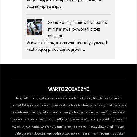
ucznia, wpływając …
Skład Komisji stanowili urzędnicy
ministerstwa, powołani przez
ministra
W świecie filmu, ocena wartości artystycznej i
kształcącej produkcji odgrywa …
WARTO ZOBACZYĆ
biegunka u cieląt domowe sposoby
cda filmy lektor
elżbieta rakuszanka
wygląd
fabryka wedla noc muzeów
ilu polskich lotników uczestniczyło w bitwie
powietrznej o anglię
julian kornhauser pochodzenie
kino włókniarz tomaszów
maz
mszyce na porzeczkach
multikino imielin repertuar
ogrody rektorskie sgh
owies bingo norma wysiewu
panieńskie nazwisko mieczysławy ćwiklińskiej
patrycja piekutowska wikipedia
przędziorek na malinach
radzimir dębski