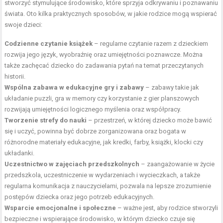
stworzyć stymulujące środowisko, które sprzyja odkrywaniu i poznawaniu
świata. Oto kilka praktycznych sposobów, w jakie rodzice mogą wspierać
swoje dzieci:
Codzienne czytanie książek
– regularne czytanie razem z dzieckiem
rozwija jego język, wyobraźnię oraz umiejętności poznawcze. Można
także zachęcać dziecko do zadawania pytań na temat przeczytanych
historii.
Wspólna zabawa w edukacyjne gry i zabawy
– zabawy takie jak
układanie puzzli, gra w memory czy korzystanie z gier planszowych
rozwijają umiejętności logicznego myślenia oraz współpracy.
Tworzenie strefy do nauki
– przestrzeń, w której dziecko może bawić
się i uczyć, powinna być dobrze zorganizowana oraz bogata w
różnorodne materiały edukacyjne, jak kredki, farby, książki, klocki czy
układanki.
Uczestnictwo w zajęciach przedszkolnych
– zaangażowanie w życie
przedszkola, uczestniczenie w wydarzeniach i wycieczkach, a także
regularna komunikacja z nauczycielami, pozwala na lepsze zrozumienie
postępów dziecka oraz jego potrzeb edukacyjnych.
Wsparcie emocjonalne i społeczne
– ważne jest, aby rodzice stworzyli
bezpieczne i wspierające środowisko, w którym dziecko czuje się