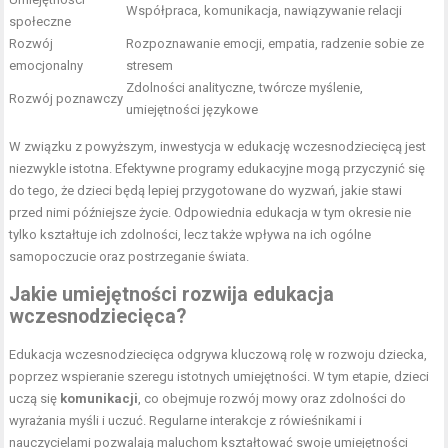
Współpraca, komunikacja, nawiązywanie relacji
społeczne
Rozwój
Rozpoznawanie emocji, empatia, radzenie sobie ze
emocjonalny
stresem
Zdolności analityczne, twórcze myślenie,
Rozwój poznawczy
umiejętności językowe
W związku z powyższym, inwestycja w edukację wczesnodziecięcą jest
niezwykle istotna. Efektywne programy edukacyjne mogą przyczynić się
do tego, że dzieci będą lepiej przygotowane do wyzwań, jakie stawi
przed nimi późniejsze życie. Odpowiednia edukacja w tym okresie nie
tylko kształtuje ich zdolności, lecz także wpływa na ich ogólne
samopoczucie oraz postrzeganie świata.
Jakie umiejętności rozwija edukacja
wczesnodziecięca?
Edukacja wczesnodziecięca odgrywa kluczową rolę w rozwoju dziecka,
poprzez wspieranie szeregu istotnych umiejętności. W tym etapie, dzieci
uczą się
komunikacji
, co obejmuje rozwój mowy oraz zdolności do
wyrażania myśli i uczuć. Regularne interakcje z rówieśnikami i
nauczycielami pozwalają maluchom kształtować swoje umiejętności