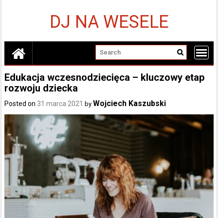
Skip
to
DJ NA WESELE
content
Edukacja wczesnodziecięca – kluczowy etap
rozwoju dziecka
Wojciech Kaszubski
Posted on
31 marca 2021
by