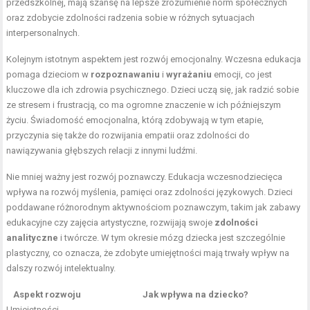
przedszkolnej, mają szansę na lepsze zrozumienie norm społecznych
oraz zdobycie zdolności radzenia sobie w różnych sytuacjach
interpersonalnych.
Kolejnym istotnym aspektem jest rozwój emocjonalny. Wczesna edukacja
pomaga dzieciom w
rozpoznawaniu
i
wyrażaniu
emocji, co jest
kluczowe dla ich zdrowia psychicznego. Dzieci uczą się, jak radzić sobie
ze stresem i frustracją, co ma ogromne znaczenie w ich późniejszym
życiu. Świadomość emocjonalna, którą zdobywają w tym etapie,
przyczynia się także do rozwijania empatii oraz zdolności do
nawiązywania głębszych relacji z innymi ludźmi.
Nie mniej ważny jest rozwój poznawczy. Edukacja wczesnodziecięca
wpływa na rozwój myślenia, pamięci oraz zdolności językowych. Dzieci
poddawane różnorodnym aktywnościom poznawczym, takim jak zabawy
edukacyjne czy zajęcia artystyczne, rozwijają swoje
zdolności
analityczne
i twórcze. W tym okresie mózg dziecka jest szczególnie
plastyczny, co oznacza, że zdobyte umiejętności mają trwały wpływ na
dalszy rozwój intelektualny.
Aspekt rozwoju
Jak wpływa na dziecko?
Umiejętności