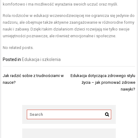
komfortowo i ma możliwość wyrażania swoich uczuć oraz myśli.
Rola rodziców w edukacji wczesnodziecięcej nie ogranicza się jedynie do
nadzoru, ale obejmuje także aktywne zaangażowanie w różnorodne formy
nauki i zabawy. Dzięki takim działaniom dzieci rozwijają nie tylko swoje
umiejętności poznawcze, ale również emocjonalne i społeczne.
No related posts.
Posted in
Edukacja i szkolenia
Nawigacja
Jak radzić sobie z trudnościami w
Edukacja dotycząca zdrowego stylu
wpisu
nauce?
życia – jak promować zdrowe
nawyki?