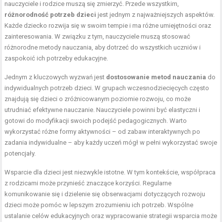
nauczyciele i rodzice muszą się zmierzyć. Przede wszystkim,
różnorodność potrzeb dzieci
jest jednym z najważniejszych aspektów.
Każde dziecko rozwija się w swoim tempie i ma różne umiejętności oraz
zainteresowania. W związku z tym, nauczyciele muszą stosować
różnorodne metody nauczania, aby dotrzeć do wszystkich uczniów i
zaspokoić ich potrzeby edukacyjne.
Jednym z kluczowych wyzwań jest
dostosowanie metod nauczania
do
indywidualnych potrzeb dzieci. W grupach wczesnodziecięcych często
znajdują się dzieci o zróżnicowanym poziomie rozwoju, co może
utrudniać efektywne nauczanie. Nauczyciele powinni być elastyczni i
gotowi do modyfikacji swoich podejść pedagogicznych. Warto
wykorzystać różne formy aktywności – od zabaw interaktywnych po
zadania indywidualne – aby każdy uczeń mógł w pełni wykorzystać swoje
potencjały.
Wsparcie dla dzieci jest niezwykle istotne. W tym kontekście, współpraca
z rodzicami może przynieść znaczące korzyści. Regularne
komunikowanie się i dzielenie się obserwacjami dotyczących rozwoju
dzieci może pomóc w lepszym zrozumieniu ich potrzeb. Wspólne
ustalanie celów edukacyjnych oraz wypracowanie strategii wsparcia może