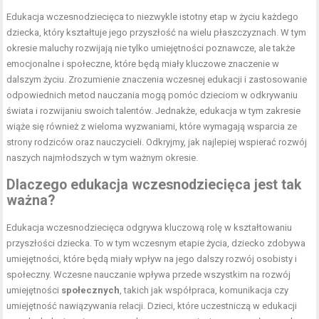
Edukacja wczesnodziecięca to niezwykle istotny etap w życiu każdego
dziecka, który kształtuje jego przyszłość na wielu płaszczyznach. W tym
okresie maluchy rozwijają nie tylko umiejętności poznawcze, ale także
emocjonalne i społeczne, które będą miały kluczowe znaczenie w
dalszym życiu. Zrozumienie znaczenia wczesnej edukacji i zastosowanie
odpowiednich metod nauczania mogą pomóc dzieciom w odkrywaniu
świata i rozwijaniu swoich talentów. Jednakże, edukacja w tym zakresie
wiąże się również z wieloma wyzwaniami, które wymagają wsparcia ze
strony rodziców oraz nauczycieli. Odkryjmy, jak najlepiej wspierać rozwój
naszych najmłodszych w tym ważnym okresie.
Dlaczego edukacja wczesnodziecięca jest tak
ważna?
Edukacja wczesnodziecięca odgrywa kluczową rolę w kształtowaniu
przyszłości dziecka. To w tym wczesnym etapie życia, dziecko zdobywa
umiejętności, które będą miały wpływ na jego dalszy rozwój osobisty i
społeczny. Wczesne nauczanie wpływa przede wszystkim na rozwój
umiejętności
społecznych
, takich jak współpraca, komunikacja czy
umiejętność nawiązywania relacji. Dzieci, które uczestniczą w edukacji