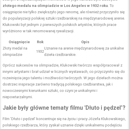
złotego medalu na olimpiadzie w Los Angeles w 1932 roku
. To
osiągnięcie nie tylko zwiększyło jego renomę, ale również przyczyniło się
do popularyzacji polskiej sztuki rzeźbiarskiej na międzynarodowej arenie.
Klukowski był jednym z pierwszych polskich artystów, których prace
wyróżniono w tak renomowanej rywalizacji.
Osiągnięcie
Rok
Opis
Złoty medal na
Uznanie na arenie międzynarodowej za unikalne
1932
olimpiadzie
dzieła rzeźbiarskie.
Oprócz sukcesów na olimpiadzie, Klukowski twórczo współpracował z
innymi artystami i brał udział w licznych wystawach, co przyczyniło się do
rozwinięcia jego talentu i możliwości twórczych. W jego dziełach można
dostrzec inspiracje zarówno tradycją polskiego rzeźbiarstwa, jak i
nowoczesnymi kierunkami sztuki, co czyni je unikalnymi i
niepowtarzalnymi.
Jakie były główne tematy filmu 'Dłuto i pędzel’?
Film 'Dłuto i pędzel’ koncentruje się na życiu i pracy Józefa Klukowskiego,
polskiego rzeźbiarza, który zyskał uznanie dzięki unikalnemu podejściu