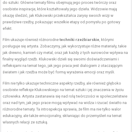
do sztuki. Główne tematy filmu obejmują jego proces twórczy oraz
osobiste inspiracje, które kształtowały jego dzieła. Widzowie mają
okazję śledzić, jak Klukowski przekształca zarysy swoich wizji w
prawdziwe rzeźby, pokazując wszelkie etapy od pomysłu po gotowy
efekt.
Film ukazuje również różnorodne
techniki rzeźbiarskie
, którymi
posługuje się artysta. Zobaczymy, jak wykorzystuje różne materiały, takie
jak drewno, kamień czy metal, oraz jak każdy z tych surowców wpływa na
finalny wygląd rzeźb. Klukowski dzieli się swoimi doświadczeniami i
refleksjami na temat tego, jak jego praca jest dialogiem z otaczającym
światem i jak rzeźba może być formą wyrażenia emocji oraz myśli.
Film nie tylko ukazuje techniczne aspekty rzeźby, ale również głęboko
osobiste refleksje Klukowskiego na temat sztuki i jej znaczenia w życiu
człowieka. Artysta zastanawia się nad rolą twórczości w społeczeństwie
oraz nad tym, jak jego prace mogą wpływać na widza i rzucać światło na
różnorodne tematy. Ta introspekcja sprawia, że film ma nie tylko walor
edukacyjny, ale także emocjonalny, skłaniając do przemyśleń na temat
własnych relacji ze sztuką.