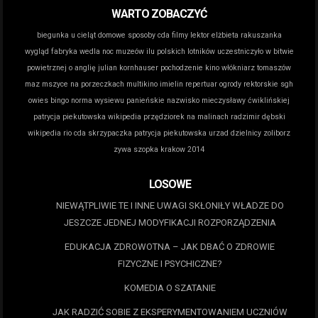
WARTO ZOBACZYĆ
biegunka u cieląt domowe sposoby
cda filmy lektor
elżbieta rakuszanka
wygląd
fabryka wedla noc muzeów
ilu polskich lotników uczestniczyło w bitwie
powietrznej o anglię
julian kornhauser pochodzenie
kino włókniarz tomaszów
maz
mszyce na porzeczkach
multikino imielin repertuar
ogrody rektorskie sgh
owies bingo norma wysiewu
panieńskie nazwisko mieczysławy ćwiklińskiej
patrycja piekutowska wikipedia
przędziorek na malinach
radzimir dębski
wikipedia
rio cda
skrzypaczka patrycja piekutowska
urzad dzielnicy zoliborz
zywa szopka krakow 2014
LOSOWE
NIEWĄTPLIWIE TE I INNE UWAGI SKŁONIŁY WŁADZE DO
JESZCZE JEDNEJ MODYFIKACJI ROZPORZĄDZENIA
EDUKACJA ZDROWOTNA – JAK DBAĆ O ZDROWIE
FIZYCZNE I PSYCHICZNE?
KOMEDIA O SZATANIE
JAK RADZIĆ SOBIE Z EKSPERYMENTOWANIEM UCZNIÓW