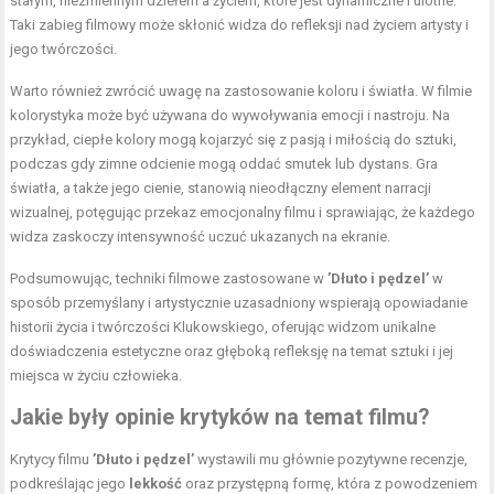
stałym, niezmiennym dziełem a życiem, które jest dynamiczne i ulotne.
Taki zabieg filmowy może skłonić widza do refleksji nad życiem artysty i
jego twórczości.
Warto również zwrócić uwagę na zastosowanie koloru i światła. W filmie
kolorystyka może być używana do wywoływania emocji i nastroju. Na
przykład, ciepłe kolory mogą kojarzyć się z pasją i miłością do sztuki,
podczas gdy zimne odcienie mogą oddać smutek lub dystans. Gra
światła, a także jego cienie, stanowią nieodłączny element narracji
wizualnej, potęgując przekaz emocjonalny filmu i sprawiając, że każdego
widza zaskoczy intensywność uczuć ukazanych na ekranie.
Podsumowując, techniki filmowe zastosowane w
’Dłuto i pędzel’
w
sposób przemyślany i artystycznie uzasadniony wspierają opowiadanie
historii życia i twórczości Klukowskiego, oferując widzom unikalne
doświadczenia estetyczne oraz głęboką refleksję na temat sztuki i jej
miejsca w życiu człowieka.
Jakie były opinie krytyków na temat filmu?
Krytycy filmu
’Dłuto i pędzel’
wystawili mu głównie pozytywne recenzje,
podkreślając jego
lekkość
oraz przystępną formę, która z powodzeniem