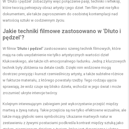
W 'Dłuto i pędzel’ zobaczymy więc połączenie pasji, techniki i refleksji,
które tworzą pełniejszy obraz artysty i jego dzieł. Ten film jest nie tylko
dokumentem, ale także zaproszeniem do osobistej kontemplacji nad
wartością sztuki w codziennym życiu.
Jakie techniki filmowe zastosowano w 'Dłuto i
pędzel’?
W filmie
’Dłuto i pędzel’
zastosowano szereg technik filmowych, które
mają na celu uwydatnienie nie tylko artystycznych wartości dzieł
Klukowskiego, ale także ich emocjonalnego ładunku. Jedną z kluczowych
technik były zbliżenia na detale rzeźb. Dzięki nim widzowie mogą
dostrzec precyzję i kunszt rzemieślniczy artysty, a także subtelne różnice
w fakturze materiału, z którego powstały rzeźby. Tego rodzaju ujęcia
sprawiają, że widz czuje się blisko dzieła, wchodzi w jego świat i może
zrozumieć ukryte intencje twórcy.
Kolejnym interesującym zabiegiem jest wykorzystanie przejść między
martwą a żywą naturą. Takie przejścia są nie tylko efektowne wizualnie, ale
także mają głęboki sens symboliczny. Ukazanie martwych natur w
zestawieniu z żywymi postaciami podkreśla kontrast między sztuką jako