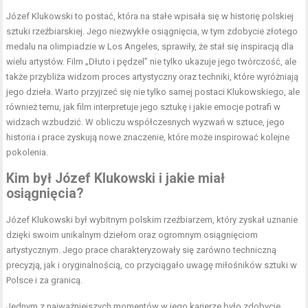
Józef Klukowski to postać, która na stałe wpisała się w historię polskiej
sztuki rzeźbiarskiej. Jego niezwykłe osiągnięcia, w tym zdobycie złotego
medalu na olimpiadzie w Los Angeles, sprawiły, że stał się inspiracją dla
wielu artystów. Film „Dłuto i pędzel” nie tylko ukazuje jego twórczość, ale
także przybliża widzom proces artystyczny oraz techniki, które wyróżniają
jego dzieła. Warto przyjrzeć się nie tylko samej postaci Klukowskiego, ale
również temu, jak film interpretuje jego sztukę i jakie emocje potrafi w
widzach wzbudzić. W obliczu współczesnych wyzwań w sztuce, jego
historia i prace zyskują nowe znaczenie, które może inspirować kolejne
pokolenia.
Kim był Józef Klukowski i jakie miał
osiągnięcia?
Józef Klukowski był wybitnym polskim rzeźbiarzem, który zyskał uznanie
dzięki swoim unikalnym dziełom oraz ogromnym osiągnięciom
artystycznym. Jego prace charakteryzowały się zarówno techniczną
precyzją, jak i oryginalnością, co przyciągało uwagę miłośników sztuki w
Polsce i za granicą.
Jednym z najważniejszych momentów w jego karierze było zdobycie