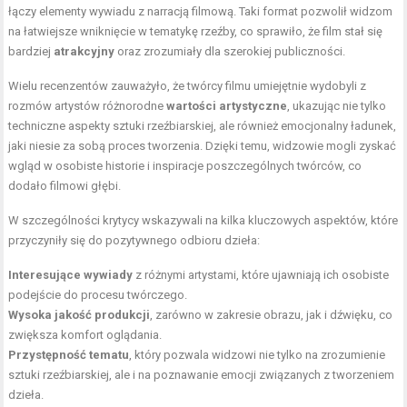
łączy elementy wywiadu z narracją filmową. Taki format pozwolił widzom
na łatwiejsze wniknięcie w tematykę rzeźby, co sprawiło, że film stał się
bardziej
atrakcyjny
oraz zrozumiały dla szerokiej publiczności.
Wielu recenzentów zauważyło, że twórcy filmu umiejętnie wydobyli z
rozmów artystów różnorodne
wartości artystyczne
, ukazując nie tylko
techniczne aspekty sztuki rzeźbiarskiej, ale również emocjonalny ładunek,
jaki niesie za sobą proces tworzenia. Dzięki temu, widzowie mogli zyskać
wgląd w osobiste historie i inspiracje poszczególnych twórców, co
dodało filmowi głębi.
W szczególności krytycy wskazywali na kilka kluczowych aspektów, które
przyczyniły się do pozytywnego odbioru dzieła:
Interesujące wywiady
z różnymi artystami, które ujawniają ich osobiste
podejście do procesu twórczego.
Wysoka jakość produkcji
, zarówno w zakresie obrazu, jak i dźwięku, co
zwiększa komfort oglądania.
Przystępność tematu
, który pozwala widzowi nie tylko na zrozumienie
sztuki rzeźbiarskiej, ale i na poznawanie emocji związanych z tworzeniem
dzieła.