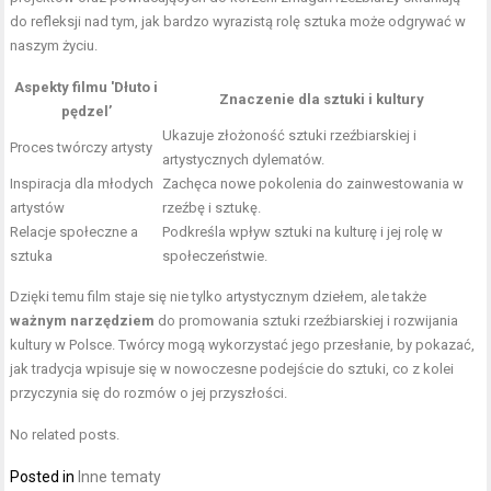
do refleksji nad tym, jak bardzo wyrazistą rolę sztuka może odgrywać w
naszym życiu.
Aspekty filmu 'Dłuto i
Znaczenie dla sztuki i kultury
pędzel’
Ukazuje złożoność sztuki rzeźbiarskiej i
Proces twórczy artysty
artystycznych dylematów.
Inspiracja dla młodych
Zachęca nowe pokolenia do zainwestowania w
artystów
rzeźbę i sztukę.
Relacje społeczne a
Podkreśla wpływ sztuki na kulturę i jej rolę w
sztuka
społeczeństwie.
Dzięki temu film staje się nie tylko artystycznym dziełem, ale także
ważnym narzędziem
do promowania sztuki rzeźbiarskiej i rozwijania
kultury w Polsce. Twórcy mogą wykorzystać jego przesłanie, by pokazać,
jak tradycja wpisuje się w nowoczesne podejście do sztuki, co z kolei
przyczynia się do rozmów o jej przyszłości.
No related posts.
Posted in
Inne tematy