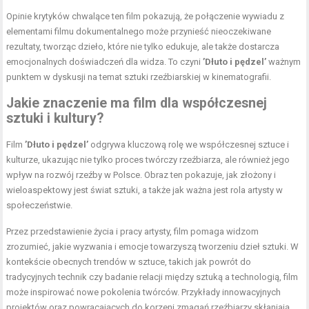
Opinie krytyków chwalące ten film pokazują, że połączenie wywiadu z
elementami filmu dokumentalnego może przynieść nieoczekiwane
rezultaty, tworząc dzieło, które nie tylko edukuje, ale także dostarcza
emocjonalnych doświadczeń dla widza. To czyni
’Dłuto i pędzel’
ważnym
punktem w dyskusji na temat sztuki rzeźbiarskiej w kinematografii.
Jakie znaczenie ma film dla współczesnej
sztuki i kultury?
Film
’Dłuto i pędzel’
odgrywa kluczową rolę we współczesnej sztuce i
kulturze, ukazując nie tylko proces twórczy rzeźbiarza, ale również jego
wpływ na rozwój rzeźby w Polsce. Obraz ten pokazuje, jak złożony i
wieloaspektowy jest świat sztuki, a także jak ważna jest rola artysty w
społeczeństwie.
Przez przedstawienie życia i pracy artysty, film pomaga widzom
zrozumieć, jakie wyzwania i emocje towarzyszą tworzeniu dzieł sztuki. W
kontekście obecnych trendów w sztuce, takich jak powrót do
tradycyjnych technik czy badanie relacji między sztuką a technologią, film
może inspirować nowe pokolenia twórców. Przykłady innowacyjnych
projektów oraz powracających do korzeni zmagań rzeźbiarzy skłaniają