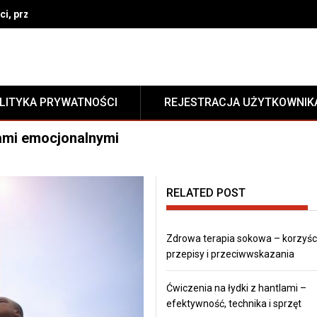
i, przepisy i przeciwwskazania
LITYKA PRYWATNOŚCI
REJESTRACJA UŻYTKOWNIK
ciami emocjonalnymi
RELATED POST
Zdrowa terapia sokowa – korzyści
przepisy i przeciwwskazania
Ćwiczenia na łydki z hantlami –
efektywność, technika i sprzęt