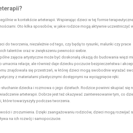
terapii?
ólnie w kontekście arteterapii. Wspierając dzieci w tej formie terapeutyczne
nościami. Oto kilka sposobów, w jakie rodzice mogą aktywnie uczestniczyć 
ci do tworzenia, niezależnie od tego, czy będą to rysunki, malunki czy prace
ich talentów oraz w zwiększeniu pewności siebie.
ólne zajęcia artystyczne może być doskonałą okazją do budowania więzi m
o umacnia relacje, ale również daje dziecku poczucie bezpieczeństwa i akcept
omu znajdowała się przestrzeń, w której dzieci mogą swobodnie wyrażać sw
styczny z materiałami plastycznymi dostępnymi na wyciągnięcie ręki.
 słuchanie dziecka i rozmowa o jego dziełach. Rodzice powinni skupiać się 
dczenie arteterapii. Dobrze jest też okazywać zainteresowanie tym, co dzi
ji, które towarzyszyły podczas tworzenia.
pliwości i zrozumienia. Dzięki zaangażowaniu rodziców, dzieci mogą rozwijać 
ływa na ich rozwój i samopoczucie.