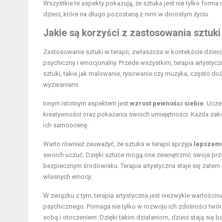
Wszystkie te aspekty pokazują, że sztuka jest nie tylko forma
dzieci, które na długo pozostaną z nimi w dorosłym życiu.
Jakie są korzyści z zastosowania sztuki 
Zastosowanie sztuki w terapii, zwłaszcza w kontekście dzieci
psychiczny i emocjonalny. Przede wszystkim, terapia artystyc
sztuki, takie jak malowanie, rysowanie czy muzyka, często doś
wyzwaniami.
Innym istotnym aspektem jest
wzrost pewności siebie
. Ucze
kreatywności oraz pokazania swoich umiejętności. Każda zako
ich samoocenę.
Warto również zauważyć, że sztuka w terapii sprzyja
lepszemu
swoich uczuć. Dzięki sztuce mogą one zewnętrznić swoje przeży
bezpiecznym środowisku. Terapia artystyczna staje się zatem
własnych emocji.
W związku z tym, terapia artystyczna jest niezwykle wartości
psychicznego. Pomaga nie tylko w rozwoju ich zdolności twórc
sobą i otoczeniem. Dzięki takim działaniom, dzieci stają się b