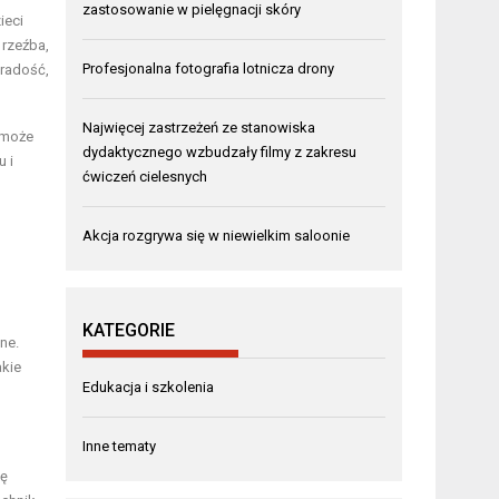
zastosowanie w pielęgnacji skóry
ieci
 rzeźba,
Profesjonalna fotografia lotnicza drony
 radość,
Najwięcej zastrzeżeń ze stanowiska
o może
dydaktycznego wzbudzały filmy z zakresu
u i
ćwiczeń cielesnych
Akcja rozgrywa się w niewielkim saloonie
KATEGORIE
ne.
akie
Edukacja i szkolenia
Inne tematy
ię