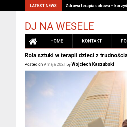
Skip
LATEST NEWS
Zdrowa terapia sokowa – korzyśc
to
content
DJ NA WESELE
HOME
KONTAKT
PO
Rola sztuki w terapii dzieci z trudnoś
Wojciech Kaszubski
Posted on
9 maja 2021
by