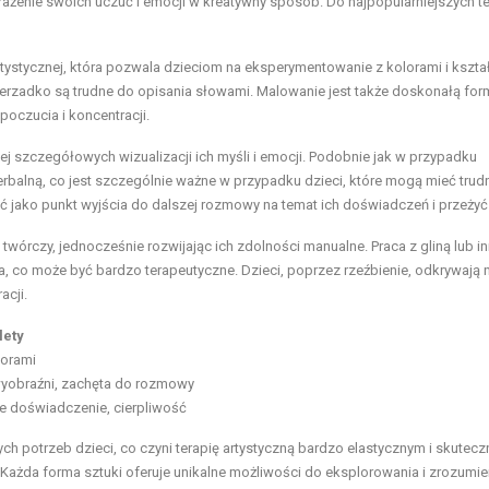
rażenie swoich uczuć i emocji w kreatywny sposób. Do najpopularniejszych t
artystycznej, która pozwala dzieciom na eksperymentowanie z kolorami i kszta
nierzadko są trudne do opisania słowami. Malowanie jest także doskonałą fo
oczucia i koncentracji.
ej szczegółowych wizualizacji ich myśli i emocji. Podobnie jak w przypadku
rbalną, co jest szczególnie ważne w przypadku dzieci, które mogą mieć trud
 jako punkt wyjścia do dalszej rozmowy na temat ich doświadczeń i przeżyć
 twórczy, jednocześnie rozwijając ich zdolności manualne. Praca z gliną lub i
, co może być bardzo terapeutyczne. Dzieci, poprzez rzeźbienie, odkrywają
acji.
lety
lorami
wyobraźni, zachęta do rozmowy
e doświadczenie, cierpliwość
h potrzeb dzieci, co czyni terapię artystyczną bardzo elastycznym i skutec
Każda forma sztuki oferuje unikalne możliwości do eksplorowania i zrozumie