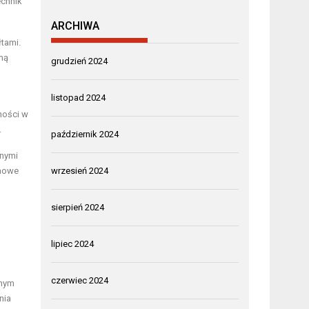
echnik
ARCHIWA
łtami.
rmą
grudzień 2024
listopad 2024
ności w
.
październik 2024
nnymi
 nowe
wrzesień 2024
sierpień 2024
lipiec 2024
czerwiec 2024
znym
nia