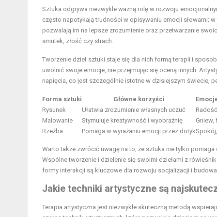
Sztuka odgrywa niezwykle ważną rolę w rozwoju emocjonalnym
często napotykają trudności w opisywaniu emocji słowami; w t
pozwalają im na lepsze zrozumienie oraz przetwarzanie swoic
smutek, złość czy strach.
Tworzenie dzieł sztuki staje się dla nich formą terapii i spo
uwolnić swoje emocje, nie przejmując się oceną innych. Artys
napięcia, co jest szczególnie istotne w dzisiejszym świecie,
Forma sztuki
Główne korzyści
Emocje
Rysunek
Ułatwia zrozumienie własnych uczuć
Radość,
Malowanie
Stymuluje kreatywność i wyobraźnię
Gniew, 
Rzeźba
Pomaga w wyrażaniu emocji przez dotyk
Spokój,
Warto także zwrócić uwagę na to, że sztuka nie tylko pomaga
Wspólne tworzenie i dzielenie się swoimi dziełami z rówieś
formy interakcji są kluczowe dla rozwoju socjalizacji i budowan
Jakie techniki artystyczne są najskutecz
Terapia artystyczna jest niezwykle skuteczną metodą wspierają