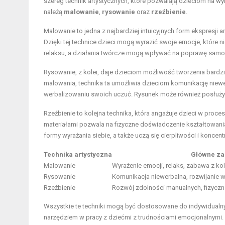
szereg technik artystycznych, które pozwalają dzieciom na wy
należą
malowanie
,
rysowanie
oraz
rzeźbienie
.
Malowanie to jedna z najbardziej intuicyjnych form ekspresji 
Dzięki tej technice dzieci mogą wyrazić swoje emocje, które 
relaksu, a działania twórcze mogą wpływać na poprawę samop
Rysowanie, z kolei, daje dzieciom możliwość tworzenia bardzi
malowania, technika ta umożliwia dzieciom komunikację niewe
werbalizowaniu swoich uczuć. Rysunek może również posłużyć
Rzeźbienie to kolejna technika, która angażuje dzieci w proces
materiałami pozwala na fizyczne doświadczenie kształtowania
formy wyrażania siebie, a także uczą się cierpliwości i koncentr
Technika artystyczna
Główne za
Malowanie
Wyrażenie emocji, relaks, zabawa z ko
Rysowanie
Komunikacja niewerbalna, rozwijanie 
Rzeźbienie
Rozwój zdolności manualnych, fizyczn
Wszystkie te techniki mogą być dostosowane do indywidualnyc
narzędziem w pracy z dziećmi z trudnościami emocjonalnymi. 