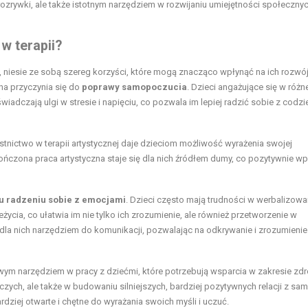
 rozrywki, ale także istotnym narzędziem w rozwijaniu umiejętności społeczny
w terapii?
, niesie ze sobą szereg korzyści, które mogą znacząco wpłynąć na ich rozwó
zna przyczynia się do
poprawy samopoczucia
. Dzieci angażujące się w różn
wiadczają ulgi w stresie i napięciu, co pozwala im lepiej radzić sobie z codz
stnictwo w terapii artystycznej daje dzieciom możliwość wyrażenia swojej
ńczona praca artystyczna staje się dla nich źródłem dumy, co pozytywnie w
 radzeniu sobie z emocjami
. Dzieci często mają trudności w werbalizowa
cia, co ułatwia im nie tylko ich zrozumienie, ale również przetworzenie w
 dla nich narzędziem do komunikacji, pozwalając na odkrywanie i zrozumienie
owym narzędziem w pracy z dziećmi, które potrzebują wsparcia w zakresie zd
zych, ale także w budowaniu silniejszych, bardziej pozytywnych relacji z sa
ardziej otwarte i chętne do wyrażania swoich myśli i uczuć.