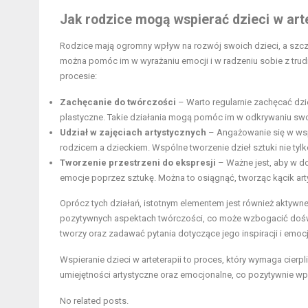
Jak rodzice mogą wspierać dzieci w arte
Rodzice mają ogromny wpływ na rozwój swoich dzieci, a szczeg
można pomóc im w wyrażaniu emocji i w radzeniu sobie z trud
procesie:
Zachęcanie do twórczości
– Warto regularnie zachęcać dzie
plastyczne. Takie działania mogą pomóc im w odkrywaniu swo
Udział w zajęciach artystycznych
– Angażowanie się w wsp
rodzicem a dzieckiem. Wspólne tworzenie dzieł sztuki nie tylk
Tworzenie przestrzeni do ekspresji
– Ważne jest, aby w d
emocje poprzez sztukę. Można to osiągnąć, tworząc kącik arty
Oprócz tych działań, istotnym elementem jest również aktywne
pozytywnych aspektach twórczości, co może wzbogacić doświa
tworzy oraz zadawać pytania dotyczące jego inspiracji i emoc
Wspieranie dzieci w arteterapii to proces, który wymaga cier
umiejętności artystyczne oraz emocjonalne, co pozytywnie wp
No related posts.