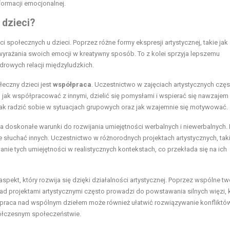
ormacji emocjonalnej.
 dzieci?
 społecznych u dzieci. Poprzez różne formy ekspresji artystycznej, takie jak
 wyrażania swoich emocji w kreatywny sposób. To z kolei sprzyja lepszemu
drowych relacji międzyludzkich.
eczny dzieci jest
współpraca
. Uczestnictwo w zajęciach artystycznych częs
jak współpracować z innymi, dzielić się pomysłami i wspierać się nawzajem
jak radzić sobie w sytuacjach grupowych oraz jak wzajemnie się motywować.
za doskonałe warunki do rozwijania umiejętności werbalnych i niewerbalnych. 
ie słuchać innych. Uczestnictwo w różnorodnych projektach artystycznych, tak
anie tych umiejętności w realistycznych kontekstach, co przekłada się na ich
spekt, który rozwija się dzięki działalności artystycznej. Poprzez wspólne tw
 nad projektami artystycznymi często prowadzi do powstawania silnych więzi, 
raca nad wspólnym dziełem może również ułatwić rozwiązywanie konfliktów
ółczesnym społeczeństwie.