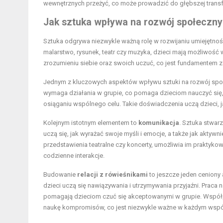
wewnętrznych przeżyć, co może prowadzić do głębszej transf
Jak sztuka wpływa na rozwój społeczny
Sztuka odgrywa niezwykle ważną rolę w rozwijaniu umiejętności
malarstwo, rysunek, teatr czy muzyka, dzieci mają możliwość
zrozumieniu siebie oraz swoich uczuć, co jest fundamentem z
Jednym z kluczowych aspektów wpływu sztuki na rozwój społ
wymaga działania w grupie, co pomaga dzieciom nauczyć się, 
osiąganiu wspólnego celu. Takie doświadczenia uczą dzieci, 
Kolejnym istotnym elementem to
komunikacja
. Sztuka stwar
uczą się, jak wyrażać swoje myśli i emocje, a także jak aktywn
przedstawienia teatralne czy koncerty, umożliwia im praktykow
codzienne interakcje.
Budowanie
relacji z rówieśnikami
to jeszcze jeden ceniony a
dzieci uczą się nawiązywania i utrzymywania przyjaźni. Praca
pomagają dzieciom czuć się akceptowanymi w grupie. Współp
naukę kompromisów, co jest niezwykle ważne w każdym wsp