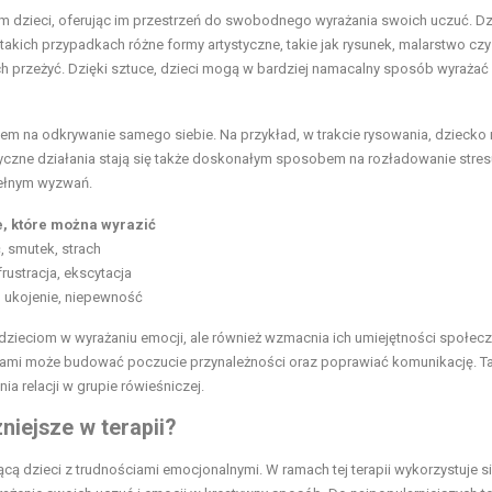
 dzieci, oferując im przestrzeń do swobodnego wyrażania swoich uczuć. Dz
akich przypadkach różne formy artystyczne, takie jak rysunek, malarstwo czy
h przeżyć. Dzięki sztuce, dzieci mogą w bardziej namacalny sposób wyrażać
sobem na odkrywanie samego siebie. Na przykład, w trakcie rysowania, dzieck
tyczne działania stają się także doskonałym sposobem na rozładowanie stres
 pełnym wyzwań.
, które można wyrazić
 smutek, strach
frustracja, ekscytacja
 ukojenie, niepewność
 dzieciom w wyrażaniu emocji, ale również wzmacnia ich umiejętności społecz
nikami może budować poczucie przynależności oraz poprawiać komunikację. T
ia relacji w grupie rówieśniczej.
niejsze w terapii?
cą dzieci z trudnościami emocjonalnymi. W ramach tej terapii wykorzystuje s