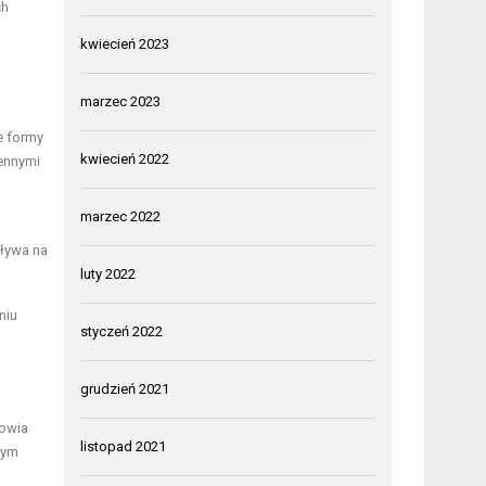
ch
kwiecień 2023
marzec 2023
j
e formy
kwiecień 2022
iennymi
marzec 2022
pływa na
luty 2022
niu
styczeń 2022
grudzień 2021
rowia
listopad 2021
mym