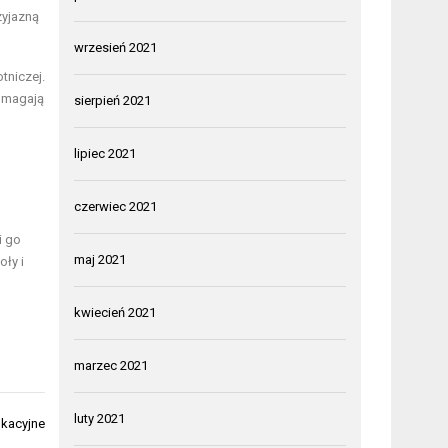
zyjazną
wrzesień 2021
tniczej.
pomagają
sierpień 2021
lipiec 2021
czerwiec 2021
i go
maj 2021
oły i
kwiecień 2021
marzec 2021
luty 2021
ukacyjne