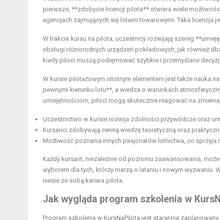
pierwsze, **zdobycie licencji pilota** otwiera wiele możliwo
agencjach zajmujących się lotami towarowymi. Taka licencja je
W trakcie kursu na pilota, uczestnicy rozwijają szereg **umiej
obsługi różnorodnych urządzeń pokładowych, jak również dban
kiedy piloci muszą podejmować szybkie i przemyślane decyzj
W kursie pilotażowym istotnym elementem jest także nauka na
pewnymi kierunku lotu**, a wiedza o warunkach atmosferyczn
umiejętnościom, piloci mogą skutecznie reagować na zmienia
Uczestnictwo w kursie rozwija zdolności przywódcze oraz umi
Kursanci zdobywają cenną wiedzę teoretyczną oraz praktyczne 
Możliwość poznania innych pasjonatów lotnictwa, co sprzyja 
Każdy kursant, niezależnie od poziomu zaawansowania, może w
wyborem dla tych, którzy marzą o lataniu i nowym wyzwaniu. W
niesie ze sobą kariera pilota.
Jak wygląda program szkolenia w KursN
Program szkolenia w KursNaPilota jest starannie zaplanowan