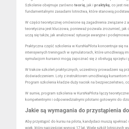
Szkolenie obejmuje zarówno
teorię
, jak i
praktykę
, co jest n
fundamentalnymi zasadami lotnictwa, które stanowią podstawę 
W części teoretycznej omówione są zagadnienia związane z a
teoretyczna jest kluczowa, ponieważ pozwala zrozumieć, jak d
uczą się także, jak analizować sytuacje awaryjne i podejmow
Praktyczna część szkolenia w KursNaPilota koncentruje się na
intensywnych treningach w symulatorach, które umożliwiają i
symulacjom kursanci mogą zapoznać się z obsługą sprzętu i 
W trakcie szkoleń praktycznych, uczestnicy prowadzeni są 
doświadczeniem. Loty z instruktorem umożliwiają kursantom 
Program szkolenia kładzie duży nacisk na bezpieczeństwo, co j
W sumie, program szkolenia w KursNaPilota łączy teoretyczne
kompetentnymi i odpowiedzialnymi pilotami gotowymi do dzia
Jakie są wymagania do przystąpienia do
Aby przystąpić do kursu na pilota, kandydaci muszą spełniać
wiek, który najczęściej wynosi 17 lat. Wiele szkół lotniczych