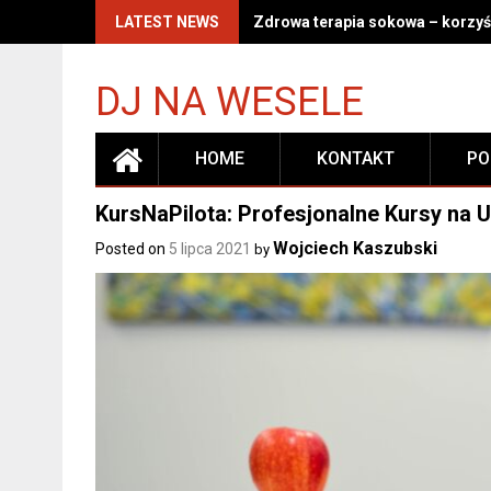
Skip
LATEST NEWS
Zdrowa terapia sokowa – korzyśc
to
content
DJ NA WESELE
HOME
KONTAKT
PO
KursNaPilota: Profesjonalne Kursy na U
Wojciech Kaszubski
Posted on
5 lipca 2021
by