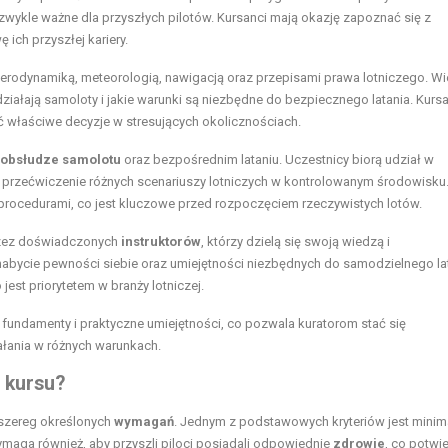
iezwykle ważne dla przyszłych pilotów. Kursanci mają okazję zapoznać się z
ich przyszłej kariery.
erodynamiką, meteorologią, nawigacją oraz przepisami prawa lotniczego. W
ziałają samoloty i jakie warunki są niezbędne do bezpiecznego latania. Kurs
ać właściwe decyzje w stresujących okolicznościach.
obsłudze samolotu
oraz bezpośrednim lataniu. Uczestnicy biorą udział w
m przećwiczenie różnych scenariuszy lotniczych w kontrolowanym środowisku.
procedurami, co jest kluczowe przed rozpoczęciem rzeczywistych lotów.
przez doświadczonych
instruktorów
, którzy dzielą się swoją wiedzą i
nabycie pewności siebie oraz umiejętności niezbędnych do samodzielnego lat
est priorytetem w branży lotniczej.
 fundamenty i praktyczne umiejętności, co pozwala kuratorom stać się
łania w różnych warunkach.
 kursu?
 szereg określonych
wymagań
. Jednym z podstawowych kryteriów jest minim
 wymaga również, aby przyszli piloci posiadali odpowiednie
zdrowie
, co potwi