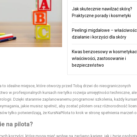
Jak skutecznie nawilżać skórę?
Praktyczne porady i kosmetyki
Peelingi migdałowe – właściwości
działanie i korzyści dla skóry
Kwas benzoesowy w kosmetykac
właściwości, zastosowanie i
bezpieczeństwo
ta to idealne miejsce, które otworzy przed Tobą drzwi do nieograniczonych
wo w profesjonalnych kursach nie tylko rozwija umiejętności techniczne, ale
rologii. Dzięki starannie zaplanowanemu programowi szkolenia, każdy kursa
wymagania, jakie musisz spełnić, aby zostać pilotem oraz różnorodność licenc
 tylko potwierdzają, że KursNaPilota to krok w stronę spełnienia marzeń o 
e na pilota?
ych korzyści, które mogą mieć wpływ na zarówno karierę, jak i życie osobist