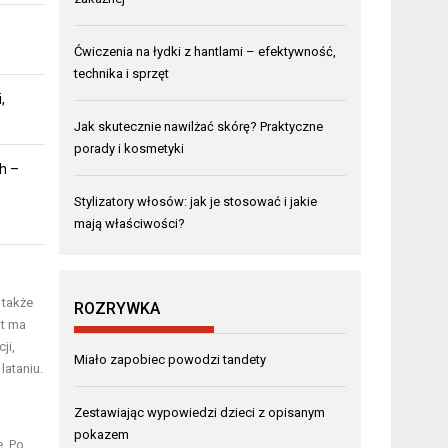
Ćwiczenia na łydki z hantlami – efektywność,
technika i sprzęt
,
Jak skutecznie nawilżać skórę? Praktyczne
porady i kosmetyki
h –
Stylizatory włosów: jak je stosować i jakie
mają właściwości?
 także
ROZRYWKA
nt ma
ji,
Miało zapobiec powodzi tandety
lataniu.
Zestawiając wypowiedzi dzieci z opisanym
pokazem
e. Po