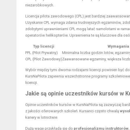
niezarobkowych.
Licencja pilota zawodowego (CPL) jest bardziej zaawansowaną
Uzyskanie CPL wymaga zdania trudniejszych egzaminów, zdoby
zdobytymi uprawnieniami CPL mogą latać samolotami w ramach d
operatorów helikopterów. Uprawnienia te są kluczowe dla osó
Typ licencji
Wymagania
PPL (Pilot Prywatny)
Minimalna liczba godzin lotów, egzaminy
CPL (Pilot Zawodowy)
Zaawansowane egzaminy, większa liczba
Wybór między tymi dwoma rodzajami licencji powinien być do
KursNaPilota zapewnia wszechstronne programy szkoleniowe
licencji.
Jakie są opinie uczestników kursów w K
Opinie uczestników kursów w KursNaPilota są zazwyczaj bardz
z jakości oferowanych szkoleń. Kursanci często chwalą
wysok
kariery w lotnictwie.
Dużą wagę przykłada się do
profesjonalizmu instruktorów