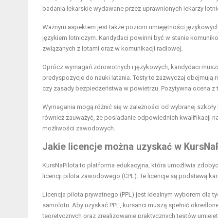
badania lekarskie wydawane przez uprawnionych lekarzy lotni
Ważnym aspektem jest także poziom umiejętności językowych,
językiem lotniczym. Kandydaci powinni być w stanie komunikow
związanych z lotami oraz w komunikacji radiowej.
Oprócz wymagań zdrowotnych i językowych, kandydaci muszą ró
predyspozycje do nauki latania. Testy te zazwyczaj obejmują
czy zasady bezpieczeństwa w powietrzu. Pozytywna ocena z t
Wymagania mogą różnić się w zależności od wybranej szkoły lo
również zauważyć, że posiadanie odpowiednich kwalifikacji na
możliwości zawodowych.
Jakie licencje można uzyskać w KursNaP
KursNaPilota to platforma edukacyjna, która umożliwia zdobycie
licencji pilota zawodowego (CPL). Te licencje są podstawą ka
Licencja pilota prywatnego (PPL) jest idealnym wyborem dla t
samolotu. Aby uzyskać PPL, kursanci muszą spełnić określone
teoretycznych oraz zrealizowanie praktycznych testów umiejęt