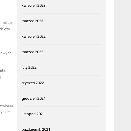
kwiecień 2023
marzec 2023
loci ze
ch czy
kwiecień 2022
marzec 2022
bkowych
luty 2022
nta.
j
styczeń 2022
grudzień 2021
owolenia
zyszłej
listopad 2021
październik 2021