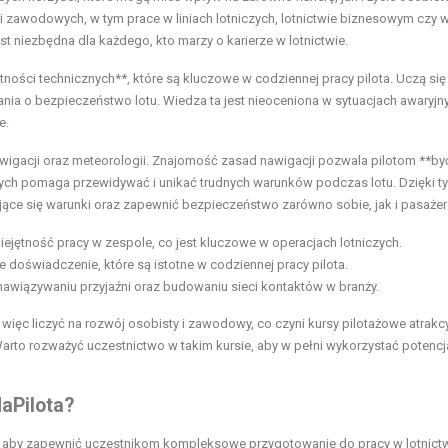
ści zawodowych, w tym prace w liniach lotniczych, lotnictwie biznesowym czy 
st niezbędna dla każdego, kto marzy o karierze w lotnictwie.
ętności technicznych**, które są kluczowe w codziennej pracy pilota. Uczą się
ia o bezpieczeństwo lotu. Wiedza ta jest nieoceniona w sytuacjach awaryjn
e.
wigacji oraz meteorologii. Znajomość zasad nawigacji pozwala pilotom **by
ych pomaga przewidywać i unikać trudnych warunków podczas lotu. Dzięki t
jące się warunki oraz zapewnić bezpieczeństwo zarówno sobie, jak i pasaże
ejętność pracy w zespole, co jest kluczowe w operacjach lotniczych.
doświadczenie, które są istotne w codziennej pracy pilota.
nawiązywaniu przyjaźni oraz budowaniu sieci kontaktów w branży.
ięc liczyć na rozwój osobisty i zawodowy, co czyni kursy pilotażowe atrakc
arto rozważyć uczestnictwo w takim kursie, aby w pełni wykorzystać potencjał
aPilota?
y, aby zapewnić uczestnikom kompleksowe przygotowanie do pracy w lotnictw