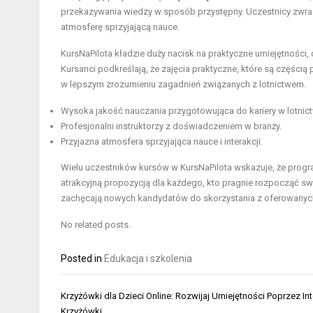
przekazywania wiedzy w sposób przystępny. Uczestnicy zwrac
atmosferę sprzyjającą nauce.
KursNaPilota kładzie duży nacisk na praktyczne umiejętności, 
Kursanci podkreślają, że zajęcia praktyczne, które są części
w lepszym zrozumieniu zagadnień związanych z lotnictwem.
Wysoka jakość nauczania przygotowująca do kariery w lotnict
Profesjonalni instruktorzy z doświadczeniem w branży.
Przyjazna atmosfera sprzyjająca nauce i interakcji.
Wielu uczestników kursów w KursNaPilota wskazuje, że progr
atrakcyjną propozycją dla każdego, kto pragnie rozpocząć swo
zachęcają nowych kandydatów do skorzystania z oferowanyc
No related posts.
Posted in
Edukacja i szkolenia
Nawigacja
Krzyżówki dla Dzieci Online: Rozwijaj Umiejętności Poprzez In
wpisu
Krzyżówki