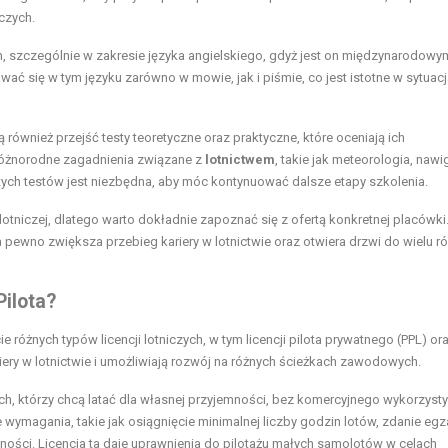
czych.
 szczególnie w zakresie języka angielskiego, gdyż jest on międzynarodowy
ać się w tym języku zarówno w mowie, jak i piśmie, co jest istotne w sytuac
wnież przejść testy teoretyczne oraz praktyczne, które oceniają ich
 różnorodne zagadnienia związane z
lotnictwem
, takie jak meteorologia, nawi
ych testów jest niezbędna, aby móc kontynuować dalsze etapy szkolenia.
tniczej, dlatego warto dokładnie zapoznać się z ofertą konkretnej placówki
 pewno zwiększa przebieg kariery w lotnictwie oraz otwiera drzwi do wielu r
ilota?
 różnych typów licencji lotniczych, w tym licencji pilota prywatnego (PPL) or
riery w lotnictwie i umożliwiają rozwój na różnych ścieżkach zawodowych.
ych, którzy chcą latać dla własnej przyjemności, bez komercyjnego wykorzyst
 wymagania, takie jak osiągnięcie minimalnej liczby godzin lotów, zdanie e
ności. Licencja ta daje uprawnienia do pilotażu małych samolotów w celach