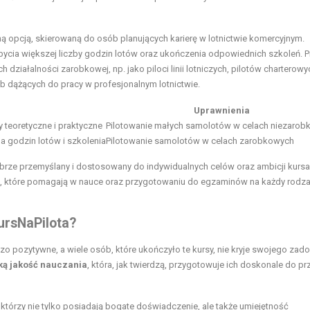
 opcją, skierowaną do osób planujących karierę w lotnictwie komercyjnym.
cia większej liczby godzin lotów oraz ukończenia odpowiednich szkoleń. Pi
ziałalności zarobkowej, np. jako piloci linii lotniczych, pilotów charterowy
b dążących do pracy w profesjonalnym lotnictwie.
Uprawnienia
 teoretyczne i praktyczne
Pilotowanie małych samolotów w celach niezaro
 godzin lotów i szkolenia
Pilotowanie samolotów w celach zarobkowych
brze przemyślany i dostosowany do indywidualnych celów oraz ambicji kursa
, które pomagają w nauce oraz przygotowaniu do egzaminów na każdy rodza
ursNaPilota?
o pozytywne, a wiele osób, które ukończyło te kursy, nie kryje swojego zad
ą jakość nauczania
, która, jak twierdzą, przygotowuje ich doskonale do pr
, którzy nie tylko posiadają bogate doświadczenie, ale także umiejętność