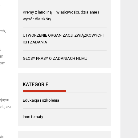
w
Kremy z lanoliną – właściwości, działanie i
wybór dla skóry
ych,
UTWORZENIE ORGANIZACJI ZWIĄZKOWYCH I
ICH ZADANIA
ć
ym
GŁOSY PRASY O ZADANIACH FILMU
rom.
KATEGORIE
yjnym
Edukacja i szkolenia
, jaki
Inne tematy
ie.