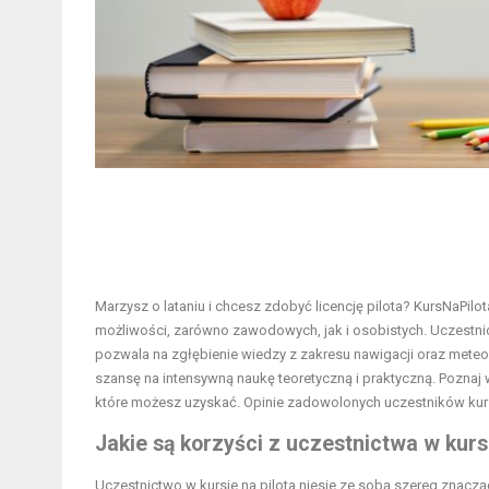
Marzysz o lataniu i chcesz zdobyć licencję pilota? KursNaPilo
możliwości, zarówno zawodowych, jak i osobistych. Uczestnict
pozwala na zgłębienie wiedzy z zakresu nawigacji oraz meteo
szansę na intensywną naukę teoretyczną i praktyczną. Poznaj 
które możesz uzyskać. Opinie zadowolonych uczestników kursów
Jakie są korzyści z uczestnictwa w kursi
Uczestnictwo w kursie na pilota niesie ze sobą szereg znacząc