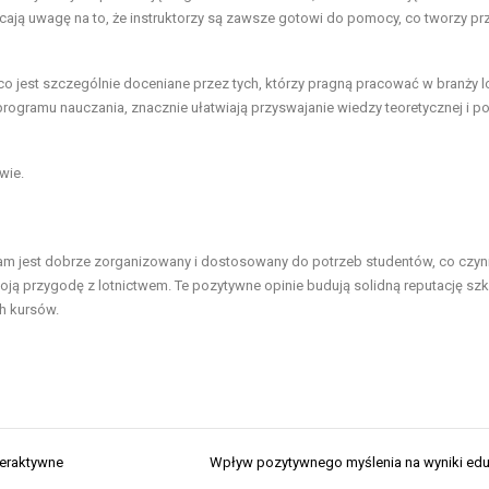
ają uwagę na to, że instruktorzy są zawsze gotowi do pomocy, co tworzy pr
co jest szczególnie doceniane przez tych, którzy pragną pracować w branży lo
ą programu nauczania, znacznie ułatwiają przyswajanie wiedzy teoretycznej i 
wie.
am jest dobrze zorganizowany i dostosowany do potrzeb studentów, co czyn
ją przygodę z lotnictwem. Te pozytywne opinie budują solidną reputację szk
h kursów.
teraktywne
Wpływ pozytywnego myślenia na wyniki ed