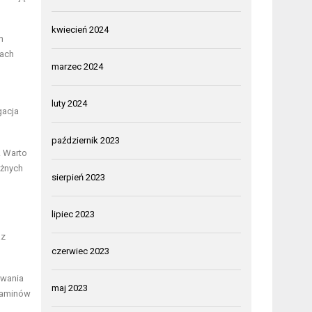
kwiecień 2024
m
jach
marzec 2024
luty 2024
gacja
październik 2023
. Warto
óżnych
sierpień 2023
lipiec 2023
az
czerwiec 2023
ywania
maj 2023
gzaminów