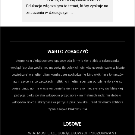
Edukacja włączająca to temat, który zyskuje na
znaczeniu w dzisiejszym …
WARTO ZOBACZYĆ
biegunka u cieląt domowe sposoby
cda filmy lektor
elżbieta rakuszanka
wygląd
fabryka wedla noc muzeów
ilu polskich lotników uczestniczyło w bitwie
powietrznej o anglię
julian kornhauser pochodzenie
kino włókniarz tomaszów
maz
mszyce na porzeczkach
multikino imielin repertuar
ogrody rektorskie sgh
owies bingo norma wysiewu
panieńskie nazwisko mieczysławy ćwiklińskiej
patrycja piekutowska wikipedia
przędziorek na malinach
radzimir dębski
wikipedia
rio cda
skrzypaczka patrycja piekutowska
urzad dzielnicy zoliborz
zywa szopka krakow 2014
LOSOWE
W ATMOSFERZE GORĄCZKOWYCH POSZUKIWAŃ I