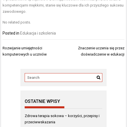
kompetencjami miękkimi, stanie się kluczowe dla ich przyszłego sukcesu
zawodowego.
No related posts.
Posted in
Edukacja i szkolenia
Nawigacja
Rozwijanie umiejętności
Znaczenie uczenia się przez
wpisu
komputerowych u uczniów
doświadczenie w edukacji
OSTATNIE WPISY
Zdrowa terapia sokowa – korzyści, przepisy i
przeciwwskazania