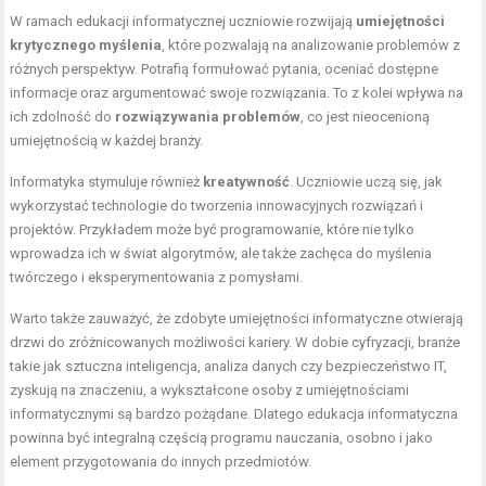
W ramach edukacji informatycznej uczniowie rozwijają
umiejętności
krytycznego myślenia
, które pozwalają na analizowanie problemów z
różnych perspektyw. Potrafią formułować pytania, oceniać dostępne
informacje oraz argumentować swoje rozwiązania. To z kolei wpływa na
ich zdolność do
rozwiązywania problemów
, co jest nieocenioną
umiejętnością w każdej branży.
Informatyka stymuluje również
kreatywność
. Uczniowie uczą się, jak
wykorzystać technologie do tworzenia innowacyjnych rozwiązań i
projektów. Przykładem może być programowanie, które nie tylko
wprowadza ich w świat algorytmów, ale także zachęca do myślenia
twórczego i eksperymentowania z pomysłami.
Warto także zauważyć, że zdobyte umiejętności informatyczne otwierają
drzwi do zróżnicowanych możliwości kariery. W dobie cyfryzacji, branże
takie jak sztuczna inteligencja, analiza danych czy bezpieczeństwo IT,
zyskują na znaczeniu, a wykształcone osoby z umiejętnościami
informatycznymi są bardzo pożądane. Dlatego edukacja informatyczna
powinna być integralną częścią programu nauczania, osobno i jako
element przygotowania do innych przedmiotów.