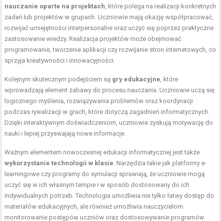
nauczanie oparte na projektach
, które polega na realizacji konkretnych
zadań lub projektów w grupach. Uczniowie mają okazję współpracować,
rozwijać umiejętności interpersonalne oraz uczyć się poprzez praktyczne
zastosowanie wiedzy. Realizacja projektów może obejmować
programowanie, tworzenie aplikacji czy rozwijanie stron internetowych, co
sprzyja kreatywności i innowacyjności.
Kolejnym skutecznym podejściem są
gry edukacyjne
, które
wprowadzają element zabawy do procesu nauczania. Uczniowie uczą się
logicznego myślenia, rozwiązywania problemów oraz koordynacji
podczas rywalizacji w grach, które dotyczą zagadnień informatycznych.
Dzięki interaktywnym doświadczeniom, uczniowie zyskują motywację do
nauki i lepiej przyswajają nowe informacje.
Ważnym elementem nowoczesnej edukacji informatycznej jest także
wykorzystanie technologii w klasie
. Narzędzia takie jak platformy e-
learningowe czy programy do symulacji sprawiają, że uczniowie mogą
uczyć się w ich własnym tempie i w sposób dostosowany do ich
indywidualnych potrzeb. Technologia umożliwia nie tylko łatwy dostęp do
materiałów edukacyjnych, ale również umożliwia nauczycielom
monitorowanie postępów uczniów oraz dostosowywanie programów