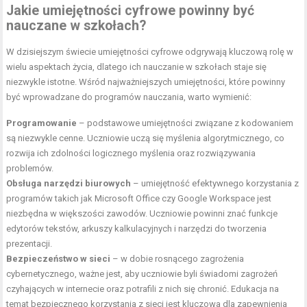
Jakie umiejętności cyfrowe powinny być
nauczane w szkołach?
W dzisiejszym świecie umiejętności cyfrowe odgrywają kluczową rolę w
wielu aspektach życia, dlatego ich nauczanie w szkołach staje się
niezwykle istotne. Wśród najważniejszych umiejętności, które powinny
być wprowadzane do programów nauczania, warto wymienić:
Programowanie
– podstawowe umiejętności związane z kodowaniem
są niezwykle cenne. Uczniowie uczą się myślenia algorytmicznego, co
rozwija ich zdolności logicznego myślenia oraz rozwiązywania
problemów.
Obsługa narzędzi biurowych
– umiejętność efektywnego korzystania z
programów takich jak Microsoft Office czy Google Workspace jest
niezbędna w większości zawodów. Uczniowie powinni znać funkcje
edytorów tekstów, arkuszy kalkulacyjnych i narzędzi do tworzenia
prezentacji.
Bezpieczeństwo w sieci
– w dobie rosnącego zagrożenia
cybernetycznego, ważne jest, aby uczniowie byli świadomi zagrożeń
czyhających w internecie oraz potrafili z nich się chronić. Edukacja na
temat bezpiecznego korzystania z sieci jest kluczowa dla zapewnienia