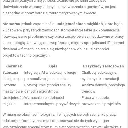
oraz praktycznych umiejętności. Uczniowie powinni zdobywać
doświadczenie w pracy z danymi oraz tworzeniu algorytmów, co jest
niezbędne w coraz bardziej zautomatyzowanym świecie.
Nie można jednak zapominać o
umiejętnościach miękkich
, które będą
kluczowe w przyszłych zawodach. Kompetencje takie jak komunikacja,
rozwiązywanie problemów czy praca zespołowa są nieodzowne w pracy
z technologią. Ułatwiają one współpracę między specjalistami IT a innymi
działami w firmach, co staje się niezbędne w obliczu złożoności
projektów technologicznych.
Kierunek
Opis
Przykłady zastosowań
Sztuczna
Integracja AI w edukacji oferuje
Chatboty edukacyjne,
inteligencja
personalizację nauczania.
systemy rekomendacji
Uczenie
Rozwój umiejętności analizy
Analiza danych, predykcja
maszynowe
danych i algorytmów.
trendów
Umiejętności
Wzmacnianie zdolności
Praca w zespole,
miękkie
interpersonalnych i przywódczych.
prowadzenie projektów
W miarę ewolucji technologii i zmieniających się potrzeb rynku pracy,
edukacja informatyczna musi dostosować się do tych wymagań.
Wykształcenie specjalistów z umiejętnościami technicznymi, ale także z