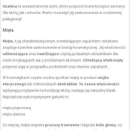
Szałwia
to wszechstronne zioło, które przynosi liczne korzyści zarówno
dla skóry, jak i włosów. Warto rozważyć jej zastosowanie w codziennej
pielęgnacji!
Mięta
Mięta
, z jej charakterystycznym orzeźwiającym zapachem i smakiem,
znajduje szerokie zastosowanie w branży kosmetycznej. Jej właściwości
odświeżające
oraz
nawilżające
czynią ją idealnym składnikiem dla
osób borykających się z problemami skórnymi.
Chłodzący efekt mięty
przynosi ulgę w przypadku podrażnień oraz stanów zapalnych.
W kosmetykach często można spotkać miętę w postaci
olejku
eterycznego
lub różnorodnych
ekstraktów
.
Te cenne właściwości
wpływają pozytywnie na kondycję skóry, nadając jej naturalny blask.
Najczęściej wykorzystywane gatunki to:
mięta pieprzowa,
mięta zielona.
Co więcej, mięta wspiera
procesy trawienne
i łagodzi
bóle głowy
, co