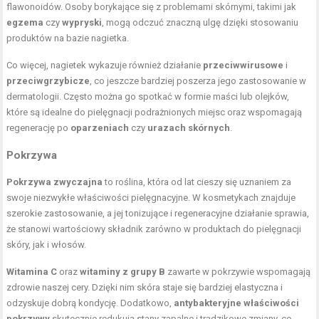
flawonoidów. Osoby borykające się z problemami skórnymi, takimi jak
egzema
czy
wypryski
, mogą odczuć znaczną ulgę dzięki stosowaniu
produktów na bazie nagietka.
Co więcej, nagietek wykazuje również działanie
przeciwwirusowe
i
przeciwgrzybicze
, co jeszcze bardziej poszerza jego zastosowanie w
dermatologii. Często można go spotkać w formie maści lub olejków,
które są idealne do pielęgnacji podrażnionych miejsc oraz wspomagają
regenerację po
oparzeniach
czy
urazach skórnych
.
Pokrzywa
Pokrzywa zwyczajna
to roślina, która od lat cieszy się uznaniem za
swoje niezwykłe właściwości pielęgnacyjne. W kosmetykach znajduje
szerokie zastosowanie, a jej tonizujące i regeneracyjne działanie sprawia,
że stanowi wartościowy składnik zarówno w produktach do pielęgnacji
skóry, jak i włosów.
Witamina C
oraz
witaminy z grupy B
zawarte w pokrzywie wspomagają
zdrowie naszej cery. Dzięki nim skóra staje się bardziej elastyczna i
odzyskuje dobrą kondycję. Dodatkowo,
antybakteryjne właściwości
pokrzywy
skutecznie redukują stany zapalne i trądzikowe zmiany, co