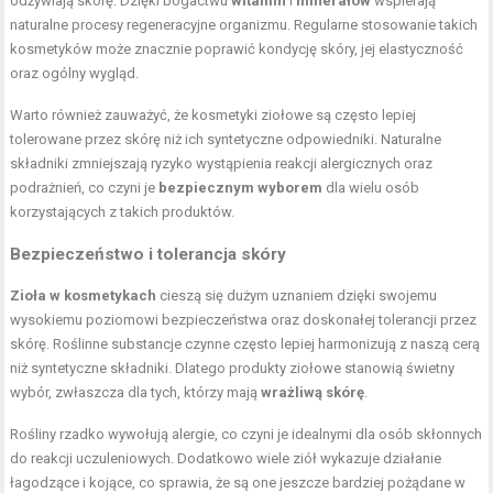
odżywiają skórę. Dzięki bogactwu
witamin
i
minerałów
wspierają
naturalne procesy regeneracyjne organizmu. Regularne stosowanie takich
kosmetyków może znacznie poprawić kondycję skóry, jej elastyczność
oraz ogólny wygląd.
Warto również zauważyć, że kosmetyki ziołowe są często lepiej
tolerowane przez skórę niż ich syntetyczne odpowiedniki. Naturalne
składniki zmniejszają ryzyko wystąpienia reakcji alergicznych oraz
podrażnień, co czyni je
bezpiecznym wyborem
dla wielu osób
korzystających z takich produktów.
Bezpieczeństwo i tolerancja skóry
Zioła w kosmetykach
cieszą się dużym uznaniem dzięki swojemu
wysokiemu poziomowi bezpieczeństwa oraz doskonałej tolerancji przez
skórę. Roślinne substancje czynne często lepiej harmonizują z naszą cerą
niż syntetyczne składniki. Dlatego produkty ziołowe stanowią świetny
wybór, zwłaszcza dla tych, którzy mają
wrażliwą skórę
.
Rośliny rzadko wywołują alergie, co czyni je idealnymi dla osób skłonnych
do reakcji uczuleniowych. Dodatkowo wiele ziół wykazuje działanie
łagodzące i kojące, co sprawia, że są one jeszcze bardziej pożądane w