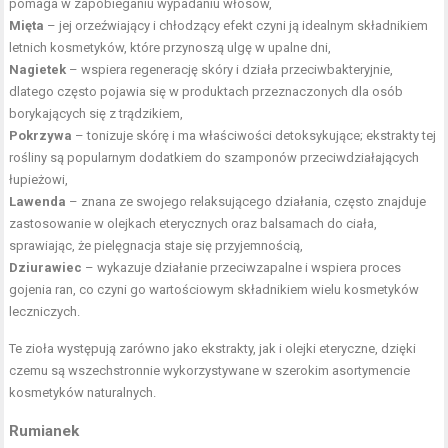
pomaga w zapobieganiu wypadaniu włosów,
Mięta
– jej orzeźwiający i chłodzący efekt czyni ją idealnym składnikiem
letnich kosmetyków, które przynoszą ulgę w upalne dni,
Nagietek
– wspiera regenerację skóry i działa przeciwbakteryjnie,
dlatego często pojawia się w produktach przeznaczonych dla osób
borykających się z trądzikiem,
Pokrzywa
– tonizuje skórę i ma właściwości detoksykujące; ekstrakty tej
rośliny są popularnym dodatkiem do szamponów przeciwdziałających
łupieżowi,
Lawenda
– znana ze swojego relaksującego działania, często znajduje
zastosowanie w olejkach eterycznych oraz balsamach do ciała,
sprawiając, że pielęgnacja staje się przyjemnością,
Dziurawiec
– wykazuje działanie przeciwzapalne i wspiera proces
gojenia ran, co czyni go wartościowym składnikiem wielu kosmetyków
leczniczych.
Te zioła występują zarówno jako ekstrakty, jak i olejki eteryczne, dzięki
czemu są wszechstronnie wykorzystywane w szerokim asortymencie
kosmetyków naturalnych.
Rumianek