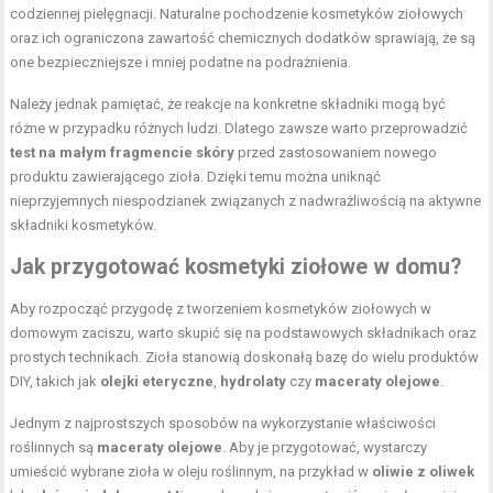
codziennej pielęgnacji. Naturalne pochodzenie kosmetyków ziołowych
oraz ich ograniczona zawartość chemicznych dodatków sprawiają, że są
one bezpieczniejsze i mniej podatne na podrażnienia.
Należy jednak pamiętać, że reakcje na konkretne składniki mogą być
różne w przypadku różnych ludzi. Dlatego zawsze warto przeprowadzić
test na małym fragmencie skóry
przed zastosowaniem nowego
produktu zawierającego zioła. Dzięki temu można uniknąć
nieprzyjemnych niespodzianek związanych z nadwrażliwością na aktywne
składniki kosmetyków.
Jak przygotować kosmetyki ziołowe w domu?
Aby rozpocząć przygodę z tworzeniem kosmetyków ziołowych w
domowym zaciszu, warto skupić się na podstawowych składnikach oraz
prostych technikach. Zioła stanowią doskonałą bazę do wielu produktów
DIY, takich jak
olejki eteryczne
,
hydrolaty
czy
maceraty olejowe
.
Jednym z najprostszych sposobów na wykorzystanie właściwości
roślinnych są
maceraty olejowe
. Aby je przygotować, wystarczy
umieścić wybrane zioła w oleju roślinnym, na przykład w
oliwie z oliwek