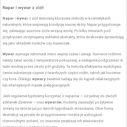
Napar i wywar z ziół
Napar
i
wywar
z ziół stanowią kluczowe metody w kosmetykach
naturalnych, które wspierają kondycję naszej skóry. Napar przygotowuje
się, zalewając suszone zioła wrzącą wodą. Po kilku minutach pod
przykryciem otrzymujemy subtelne ekstrakty, które doskonale sprawdzają
się jako składniki toników czy maseczek.
Wywar
wymaga natomiast nieco więcej czasu i uwagi. Surowce roślinne
należy zalać wodą o temperaturze pokojowej, a następnie podgrzewać w
łaźni wodnej przez około pół godziny. Ta metoda efektywnie wydobywa
cenne substancje czynne z twardszych części roślin, takich jak korzenie
czy kora. Dlatego
wywary
świetnie nadają się do kąpieli relaksacyjnych
lub intensywnych masek pielęgnacyjnych.
Jeśli regularnie będziemy korzystać z naparów — od jednej do dwóch
szklanek dziennie — oraz
wywarów
, możemy zauważyć pozytywne
zmiany na skórze już po dwóch tygodniach stosowania. Obie formy
ekstrakcji są proste do przygotowania i można je wzbogacić
różnorodnymi ziołami, co znacznie zwiększa ich właściwości