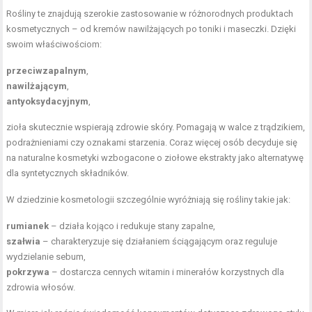
Rośliny te znajdują szerokie zastosowanie w różnorodnych produktach
kosmetycznych – od kremów nawilżających po toniki i maseczki. Dzięki
swoim właściwościom:
przeciwzapalnym
,
nawilżającym
,
antyoksydacyjnym
,
zioła skutecznie wspierają zdrowie skóry. Pomagają w walce z trądzikiem,
podrażnieniami czy oznakami starzenia. Coraz więcej osób decyduje się
na naturalne kosmetyki wzbogacone o ziołowe ekstrakty jako alternatywę
dla syntetycznych składników.
W dziedzinie kosmetologii szczególnie wyróżniają się rośliny takie jak:
rumianek
– działa kojąco i redukuje stany zapalne,
szałwia
– charakteryzuje się działaniem ściągającym oraz reguluje
wydzielanie sebum,
pokrzywa
– dostarcza cennych
witamin i minerałów
korzystnych dla
zdrowia włosów.