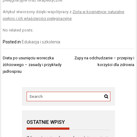
pielęgnacyjne oraz terapeutyczne.
Artykuł stworzony dzięki współpracy z
Zioła w kosmetyce: naturalne
piękno i ich właściwości pielęgnacyjne
.
No related posts.
Posted in
Edukacja i szkolenia
Nawigacja
Dieta po usunięciu woreczka
Zupy na odchudzanie – przepisy i
wpisu
żółciowego – zasady i przykłady
korzyści dla zdrowia
jadłospisu
OSTATNIE WPISY