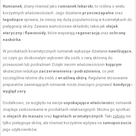
Rumianek
, znany również jako
rumianek lekarski
, to roślina o wielu
korzystnych właściwościach. Jego działanie
przeciwzapalne
oraz
łagodzące
sprawia, że cieszy się dużą popularnością w kosmetykach do
pielęgnacji skóry. Zawiera wartościowe składniki, takie jak
olejek
eteryczny
i
flawonoidy
, które wspierają
regenerację
oraz
ochronę
naskórka
.
W produktach kosmetycznych rumianek wykazuje działanie
nawilżające
,
co czyni go doskonałym wyborem dla osób z cerą skłonną do
przesuszeń lub podrażnień. Dzięki swoim właściwościom
kojącym
skutecznie redukuje
zaczerwienienia
i
podrażnienia
, co jest
szczególnie istotne dla osób z
wrażliwą skórą
. Regularne stosowanie
preparatów zawierających rumianek może znacząco poprawić
kondycję
i
wygląd cery
.
Dodatkowo, ze względu na swoje
uspokajające właściwości
, rumianek
znajduje zastosowanie w produktach relaksacyjnych. Można go spotkać
w
olejach do masażu
oraz
kąpielach aromatycznych
. Taki
zabieg
nie
tylko pielęgnuje skórę, ale również korzystnie wpływa na
samopoczucie
jego użytkowników.