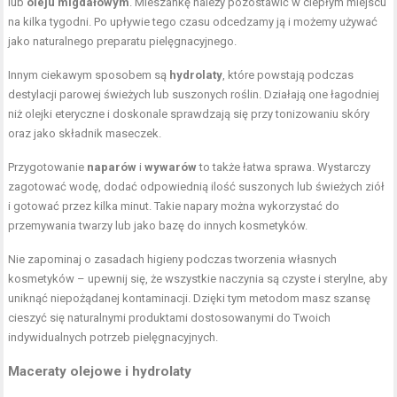
lub
oleju migdałowym
. Mieszankę należy pozostawić w ciepłym miejscu
na kilka tygodni. Po upływie tego czasu odcedzamy ją i możemy używać
jako naturalnego preparatu pielęgnacyjnego.
Innym ciekawym sposobem są
hydrolaty
, które powstają podczas
destylacji parowej świeżych lub suszonych roślin. Działają one łagodniej
niż olejki eteryczne i doskonale sprawdzają się przy tonizowaniu skóry
oraz jako składnik maseczek.
Przygotowanie
naparów
i
wywarów
to także łatwa sprawa. Wystarczy
zagotować wodę, dodać odpowiednią ilość suszonych lub świeżych ziół
i gotować przez kilka minut. Takie napary można wykorzystać do
przemywania twarzy lub jako bazę do innych kosmetyków.
Nie zapominaj o zasadach higieny podczas tworzenia własnych
kosmetyków – upewnij się, że wszystkie naczynia są czyste i sterylne, aby
uniknąć niepożądanej kontaminacji. Dzięki tym metodom masz szansę
cieszyć się naturalnymi produktami dostosowanymi do Twoich
indywidualnych potrzeb pielęgnacyjnych.
Maceraty olejowe i hydrolaty