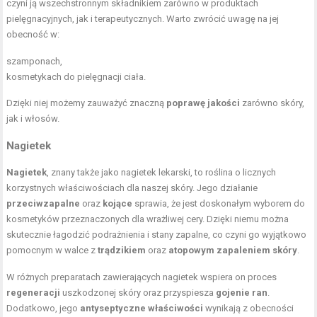
czyni ją wszechstronnym składnikiem zarówno w produktach
pielęgnacyjnych, jak i terapeutycznych. Warto zwrócić uwagę na jej
obecność w:
szamponach,
kosmetykach do pielęgnacji ciała.
Dzięki niej możemy zauważyć znaczną
poprawę jakości
zarówno skóry,
jak i włosów.
Nagietek
Nagietek
, znany także jako nagietek lekarski, to roślina o licznych
korzystnych właściwościach dla naszej skóry. Jego działanie
przeciwzapalne
oraz
kojące
sprawia, że jest doskonałym wyborem do
kosmetyków przeznaczonych dla wrażliwej cery. Dzięki niemu można
skutecznie łagodzić podrażnienia i stany zapalne, co czyni go wyjątkowo
pomocnym w walce z
trądzikiem
oraz
atopowym zapaleniem skóry
.
W różnych preparatach zawierających nagietek wspiera on proces
regeneracji
uszkodzonej skóry oraz przyspiesza
gojenie ran
.
Dodatkowo, jego
antyseptyczne właściwości
wynikają z obecności