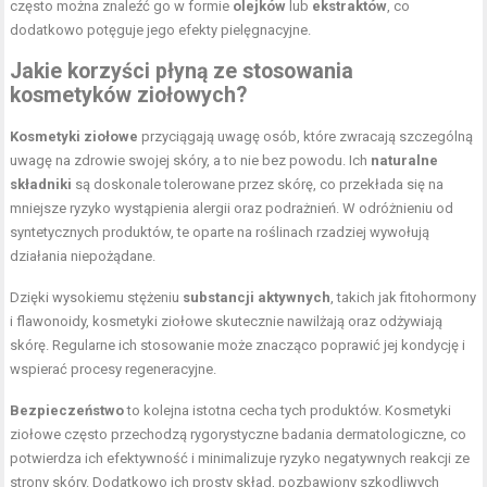
często można znaleźć go w formie
olejków
lub
ekstraktów
, co
dodatkowo potęguje jego efekty pielęgnacyjne.
Jakie korzyści płyną ze stosowania
kosmetyków ziołowych?
Kosmetyki ziołowe
przyciągają uwagę osób, które zwracają szczególną
uwagę na zdrowie swojej skóry, a to nie bez powodu. Ich
naturalne
składniki
są doskonale tolerowane przez skórę, co przekłada się na
mniejsze ryzyko wystąpienia alergii oraz podrażnień. W odróżnieniu od
syntetycznych produktów, te oparte na roślinach rzadziej wywołują
działania niepożądane.
Dzięki wysokiemu stężeniu
substancji aktywnych
, takich jak fitohormony
i flawonoidy, kosmetyki ziołowe skutecznie nawilżają oraz odżywiają
skórę. Regularne ich stosowanie może znacząco poprawić jej kondycję i
wspierać procesy regeneracyjne.
Bezpieczeństwo
to kolejna istotna cecha tych produktów. Kosmetyki
ziołowe często przechodzą rygorystyczne badania dermatologiczne, co
potwierdza ich efektywność i minimalizuje ryzyko negatywnych reakcji ze
strony skóry. Dodatkowo ich prosty skład, pozbawiony szkodliwych