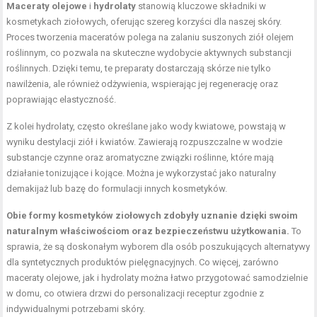
Maceraty olejowe
i
hydrolaty
stanowią kluczowe składniki w
kosmetykach ziołowych, oferując szereg korzyści dla naszej skóry.
Proces tworzenia maceratów polega na zalaniu suszonych ziół olejem
roślinnym, co pozwala na skuteczne wydobycie aktywnych substancji
roślinnych. Dzięki temu, te preparaty dostarczają skórze nie tylko
nawilżenia, ale również odżywienia, wspierając jej regenerację oraz
poprawiając elastyczność.
Z kolei hydrolaty, często określane jako wody kwiatowe, powstają w
wyniku destylacji ziół i kwiatów. Zawierają rozpuszczalne w wodzie
substancje czynne oraz aromatyczne związki roślinne, które mają
działanie tonizujące i kojące. Można je wykorzystać jako naturalny
demakijaż lub bazę do formulacji innych kosmetyków.
Obie formy kosmetyków ziołowych zdobyły uznanie dzięki swoim
naturalnym właściwościom oraz bezpieczeństwu użytkowania.
To
sprawia, że są doskonałym wyborem dla osób poszukujących alternatywy
dla syntetycznych produktów pielęgnacyjnych. Co więcej, zarówno
maceraty olejowe, jak i hydrolaty można łatwo przygotować samodzielnie
w domu, co otwiera drzwi do personalizacji receptur zgodnie z
indywidualnymi potrzebami skóry.