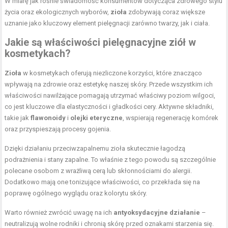
W miarę jak rośnie świadomość konsumentów dotycząca zdrowego stylu
życia oraz ekologicznych wyborów,
zioła
zdobywają coraz większe
uznanie jako kluczowy element pielęgnacji zarówno twarzy, jak i ciała.
Jakie są właściwości pielęgnacyjne ziół w
kosmetykach?
Zioła
w kosmetykach oferują niezliczone korzyści, które znacząco
wpływają na zdrowie oraz estetykę naszej skóry. Przede wszystkim ich
właściwości nawilżające pomagają utrzymać właściwy poziom wilgoci,
co jest kluczowe dla elastyczności i gładkości cery. Aktywne składniki,
takie jak
flawonoidy
i
olejki eteryczne
, wspierają regenerację komórek
oraz przyspieszają procesy gojenia.
Dzięki działaniu przeciwzapalnemu zioła skutecznie łagodzą
podrażnienia i stany zapalne. To właśnie z tego powodu są szczególnie
polecane osobom z wrażliwą cerą lub skłonnościami do alergii.
Dodatkowo mają one tonizujące właściwości, co przekłada się na
poprawę ogólnego wyglądu oraz kolorytu skóry.
Warto również zwrócić uwagę na ich
antyoksydacyjne działanie
–
neutralizują wolne rodniki i chronią skórę przed oznakami starzenia się.