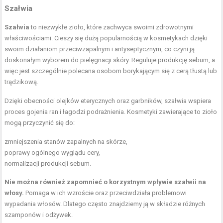
Szałwia
Szałwia
to niezwykłe zioło, które zachwyca swoimi zdrowotnymi
właściwościami. Cieszy się dużą popularnością w kosmetykach dzięki
swoim działaniom przeciwzapalnym i antyseptycznym, co czyni ją
doskonałym wyborem do pielęgnacji skóry. Reguluje produkcję sebum, a
więc jest szczególnie polecana osobom borykającym się z cerą tłustą lub
trądzikową.
Dzięki obecności olejków eterycznych oraz garbników, szałwia wspiera
proces gojenia ran i łagodzi podrażnienia. Kosmetyki zawierające to zioło
mogą przyczynić się do:
zmniejszenia stanów zapalnych na skórze,
poprawy ogólnego wyglądu cery,
normalizacji produkcji sebum.
Nie można również zapomnieć o korzystnym wpływie szałwii na
włosy.
Pomaga w ich wzroście oraz przeciwdziała problemowi
wypadania włosów. Dlatego często znajdziemy ją w składzie różnych
szamponów i odżywek.