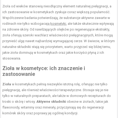
Zioła od wieków stanowią nieodłączny element naturalnej pielęgnacji, a
ich zastosowanie w kosmetykach zyskuje coraz większą popularność.
Współczesne badania potwierdzają, że substancje aktywne zawarte w
roślinach nie tylko wzbogacają
kosmetyki
, ale także skutecznie wpływają
na zdrowie skóry. Od nawilżających olejków po regenerujące ekstrakty,
zioła oferują szeroki wachlarz właściwości pielęgnacyjnych, które mogą
przynieść ulgę nawet najbardziej wymagającej cerze. W świecie, w którym
naturalne składniki stają się priorytetem, warto przyjrzeć się bliżej temu,
jakie zioła dominują w kosmetykach oraz jakie korzyści płyną z ich
stosowania.
Zioła w kosmetyce: ich znaczenie i
zastosowanie
Zioła
w kosmetykach pełnią niezwykle istotną rolę, oferując nie tylko
pielęgnację, ale również właściwości terapeutyczne. Stosuje się je nie
tylko w naturalnych preparatach, ale także w domowych recepturach do
troski o skórę i włosy.
Aktywne składniki
obecne w ziołach, takie jak
flawonoidy, witaminy oraz minerały, przyczyniają się do regeneracji
komórek skóry oraz poprawy jej ogólnej kondycji.