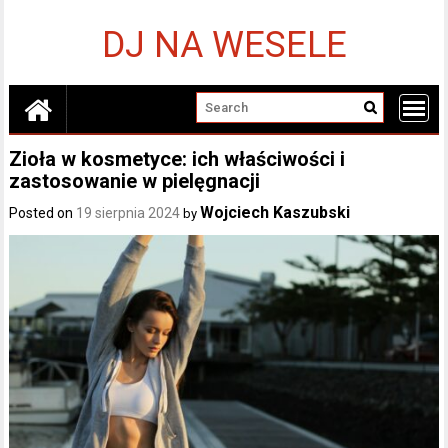
Skip
to
DJ NA WESELE
content
Zioła w kosmetyce: ich właściwości i
zastosowanie w pielęgnacji
Wojciech Kaszubski
Posted on
19 sierpnia 2024
by