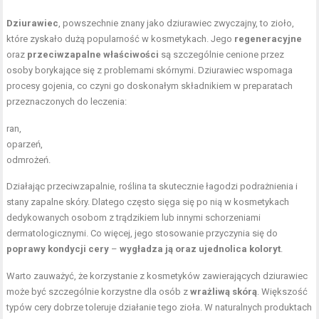
Dziurawiec
, powszechnie znany jako dziurawiec zwyczajny, to zioło,
które zyskało dużą popularność w kosmetykach. Jego
regeneracyjne
oraz
przeciwzapalne właściwości
są szczególnie cenione przez
osoby borykające się z problemami skórnymi. Dziurawiec wspomaga
procesy gojenia, co czyni go doskonałym składnikiem w preparatach
przeznaczonych do leczenia:
ran,
oparzeń,
odmrożeń.
Działając przeciwzapalnie, roślina ta skutecznie łagodzi podrażnienia i
stany zapalne skóry. Dlatego często sięga się po nią w kosmetykach
dedykowanych osobom z trądzikiem lub innymi schorzeniami
dermatologicznymi. Co więcej, jego stosowanie przyczynia się do
poprawy kondycji cery
–
wygładza ją oraz ujednolica koloryt
.
Warto zauważyć, że korzystanie z kosmetyków zawierających dziurawiec
może być szczególnie korzystne dla osób z
wrażliwą skórą
. Większość
typów cery dobrze toleruje działanie tego zioła. W naturalnych produktach