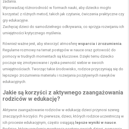
zadania.
Wprowadzaj różnorodność w formach nauki, aby dziecko mogło
korzystać z różnych metod, takich jak czytanie, ćwiczenia praktyczne czy
gry edukacyjne.
Zachęcaj dzieci do samodzielnego odkrywania, co sprzyja rozwijaniu ich
umiejętności krytycznego myślenia.
Również ważne jest, aby stworzyć atmosferę
wsparcia i zrozumienia
.
Regularne rozmowy na temat postępów w nauce oraz gotowość do
pomocy w trudnych momentach są kluczowe. Dzięki temu dziecko
poczuje się zmotywowane i zyska pewność siebie w swoich
umiejętnościach. Tworząc takie środowisko, rodzice przyczyniają się do
lepszego zrozumienia materiału i rozwijania pozytywnych nawyków
edukacyjnych.
Jakie są korzyści z aktywnego zaangażowania
rodziców w edukację?
Aktywne zaangażowanie rodziców w edukację dzieci przynosi szereg
znaczących korzyści. Po pierwsze, dzieci, których rodzice uczestniczą w
ich procesie edukacyjnym, często osiągają
lepsze wyniki w nauce
.
Rodzice, którzy regularnie monitorują postępy swoich dzieci, pomagają