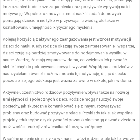
im zrozumieć trudniejsze zagadnienia oraz pozytywnie wpływają na ich
motywację. Wspólne rozmowy na temat nauki i zadań domowych
pomagają dzieciom nie tylko w przyswajaniu wiedzy, ale także w
kształtowaniu umiejętności krytycznego myślenia.
Kolejną korzyścią z aktywnego zaangażowania jest
wzrost motywacji
dzieci do nauki. Kiedy rodzice okazują swoje zainteresowanie i wsparcie,
dzieci czują się bardziej zmotywowane do podejmowania wysiłku w
nauce. Wiedzą, że mają wsparcie w domu, co zwiększa ich pewność
siebie i chęć do pokonywania nowych wyzwań. Współpraca rodziców z
nauczycielami również może wzmocnić tę motywację, dając dziecku
poczucie, że jego edukacja jest ważna zarówno w szkole, jak i w domu.
Aktywne uczestnictwo rodziców pozytywnie wpływa także na
rozwój
umiejętności społecznych
dzieci. Rodzice mogą nauczyć swoje
pociechy, jak skutecznie komunikować się z innymi, rozwiązywać
problemy oraz budować pozytywne relacje. Przykłady takie jak wspólne
projekty edukacyjne czy aktywności pozaszkolne mogą dawać dzieciom
możliwość interakcji z rówieśnikami i uczą współpracy.
Wspólne uczenie się nie tylko wzmacnia więzi rodzinne, ale także tworzy