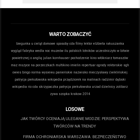
WARTO ZOBACZYĆ
biegunka u cieląt domowe sposoby
cda filmy lektor
elżbieta rakuszanka
wygląd
fabryka wedla noc muzeów
ilu polskich lotników uczestniczyło w bitwie
powietrznej o anglię
julian kornhauser pochodzenie
kino włókniarz tomaszów
maz
mszyce na porzeczkach
multikino imielin repertuar
ogrody rektorskie sgh
owies bingo norma wysiewu
panieńskie nazwisko mieczysławy ćwiklińskiej
patrycja piekutowska wikipedia
przędziorek na malinach
radzimir dębski
wikipedia
rio cda
skrzypaczka patrycja piekutowska
urzad dzielnicy zoliborz
zywa szopka krakow 2014
LOSOWE
JAK TWÓRCY OCENIAJĄ ULEGANIE MODZIE: PERSPEKTYWA
TWÓRCÓW NA TRENDY
FIRMA OCHRONIARSKA WARSZAWA: BEZPIECZEŃSTWO