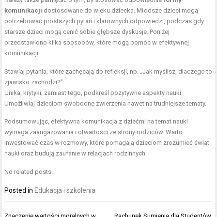
komunikacji
dostosowane do wieku dziecka. Młodsze dzieci mogą
potrzebować prostszych pytań i klarownych odpowiedzi, podczas gdy
starsze dzieci mogą cenić sobie głębsze dyskusje. Poniżej
przedstawiono kilka sposobów, które mogą pomóc w efektywnej
komunikacji:
Stawiaj pytania, które zachęcają do refleksji, np. „Jak myślisz, dlaczego to
zjawisko zachodzi?”
Unikaj krytyki; zamiast tego, podkreśl pozytywne aspekty nauki.
Umożliwiaj dzieciom swobodne zwierzenia nawet na trudniejsze tematy.
Podsumowując, efektywna komunikacja z dziećmi na temat nauki
wymaga zaangażowania i otwartości ze strony rodziców. Warto
inwestować czas w rozmowy, które pomagają dzieciom zrozumieć świat
nauki oraz budują zaufanie w relacjach rodzinnych.
No related posts.
Posted in
Edukacja i szkolenia
Nawigacja
Znaczenie wartości moralnych w
Rachunek Sumienia dla Studentów: