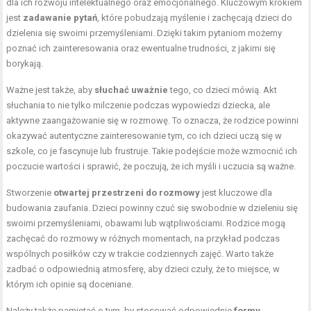
dla ich rozwoju intelektualnego oraz emocjonalnego. Kluczowym krokiem
jest
zadawanie pytań
, które pobudzają myślenie i zachęcają dzieci do
dzielenia się swoimi przemyśleniami. Dzięki takim pytaniom możemy
poznać ich zainteresowania oraz ewentualne trudności, z jakimi się
borykają.
Ważne jest także, aby
słuchać uważnie
tego, co dzieci mówią. Akt
słuchania to nie tylko milczenie podczas wypowiedzi dziecka, ale
aktywne zaangażowanie się w rozmowę. To oznacza, że rodzice powinni
okazywać autentyczne zainteresowanie tym, co ich dzieci uczą się w
szkole, co je fascynuje lub frustruje. Takie podejście może wzmocnić ich
poczucie wartości i sprawić, że poczują, że ich myśli i uczucia są ważne.
Stworzenie
otwartej przestrzeni do rozmowy
jest kluczowe dla
budowania zaufania. Dzieci powinny czuć się swobodnie w dzieleniu się
swoimi przemyśleniami, obawami lub wątpliwościami. Rodzice mogą
zachęcać do rozmowy w różnych momentach, na przykład podczas
wspólnych posiłków czy w trakcie codziennych zajęć. Warto także
zadbać o odpowiednią atmosferę, aby dzieci czuły, że to miejsce, w
którym ich opinie są doceniane.
Należy także pamiętać o tym, by stosować odpowiednie
formy