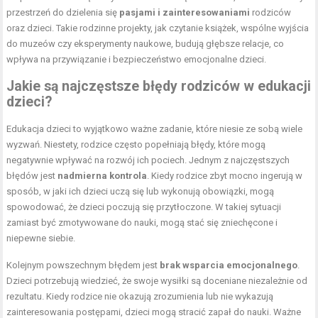
przestrzeń do dzielenia się
pasjami i zainteresowaniami
rodziców
oraz dzieci. Takie rodzinne projekty, jak czytanie książek, wspólne wyjścia
do muzeów czy eksperymenty naukowe, budują głębsze relacje, co
wpływa na przywiązanie i bezpieczeństwo emocjonalne dzieci.
Jakie są najczęstsze błędy rodziców w edukacji
dzieci?
Edukacja dzieci to wyjątkowo ważne zadanie, które niesie ze sobą wiele
wyzwań. Niestety, rodzice często popełniają błędy, które mogą
negatywnie wpływać na rozwój ich pociech. Jednym z najczęstszych
błędów jest
nadmierna kontrola
. Kiedy rodzice zbyt mocno ingerują w
sposób, w jaki ich dzieci uczą się lub wykonują obowiązki, mogą
spowodować, że dzieci poczują się przytłoczone. W takiej sytuacji
zamiast być zmotywowane do nauki, mogą stać się zniechęcone i
niepewne siebie.
Kolejnym powszechnym błędem jest
brak wsparcia emocjonalnego
.
Dzieci potrzebują wiedzieć, że swoje wysiłki są doceniane niezależnie od
rezultatu. Kiedy rodzice nie okazują zrozumienia lub nie wykazują
zainteresowania postępami, dzieci mogą stracić zapał do nauki. Ważne