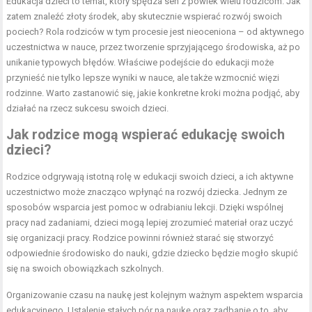
Edukacja dzieci to temat, który spędza sen z powiek wielu rodzicom. Jak
zatem znaleźć złoty środek, aby skutecznie wspierać rozwój swoich
pociech? Rola rodziców w tym procesie jest nieoceniona – od aktywnego
uczestnictwa w nauce, przez tworzenie sprzyjającego środowiska, aż po
unikanie typowych błędów. Właściwe podejście do edukacji może
przynieść nie tylko lepsze wyniki w nauce, ale także wzmocnić więzi
rodzinne. Warto zastanowić się, jakie konkretne kroki można podjąć, aby
działać na rzecz sukcesu swoich dzieci.
Jak rodzice mogą wspierać edukację swoich
dzieci?
Rodzice odgrywają istotną rolę w edukacji swoich dzieci, a ich aktywne
uczestnictwo może znacząco wpłynąć na rozwój dziecka. Jednym ze
sposobów wsparcia jest pomoc w odrabianiu lekcji. Dzięki wspólnej
pracy nad zadaniami, dzieci mogą lepiej zrozumieć materiał oraz uczyć
się organizacji pracy. Rodzice powinni również starać się stworzyć
odpowiednie środowisko do nauki, gdzie dziecko będzie mogło skupić
się na swoich obowiązkach szkolnych.
Organizowanie czasu na naukę jest kolejnym ważnym aspektem wsparcia
edukacyjnego. Ustalenie stałych pór na naukę oraz zadbanie o to, aby