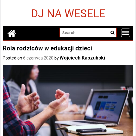
Skip
to
DJ NA WESELE
content
Rola rodziców w edukacji dzieci
Wojciech Kaszubski
Posted on
6 czerwca 2020
by