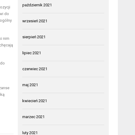
październik 2021
ozycji
wi do
 ogólny
wrzesień 2021
sierpień 2021
ki nim
achęcają
lipiec 2021
 do
czerwiec 2021
maj 2021
szanse
ską
kwiecień 2021
marzec 2021
luty 2021