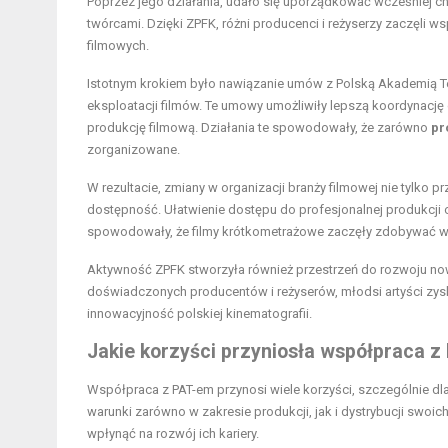
Poprzez jego działania, udało się uporządkować wcześniej 
twórcami. Dzięki ZPFK, różni producenci i reżyserzy zaczęli 
filmowych.
Istotnym krokiem było nawiązanie umów z Polską Akademią Tea
eksploatacji filmów. Te umowy umożliwiły lepszą koordynacj
produkcję filmową. Działania te spowodowały, że zarówno
pr
zorganizowane.
W rezultacie, zmiany w organizacji branży filmowej nie tylko p
dostępność. Ułatwienie dostępu do profesjonalnej produkcji
spowodowały, że filmy krótkometrażowe zaczęły zdobywać wi
Aktywność ZPFK stworzyła również przestrzeń do rozwoju now
doświadczonych producentów i reżyserów, młodsi artyści zysk
innowacyjność polskiej kinematografii.
Jakie korzyści przyniosła współpraca z
Współpraca z PAT-em przynosi wiele korzyści, szczególnie dla
warunki zarówno w zakresie produkcji, jak i dystrybucji swoic
wpłynąć na rozwój ich kariery.