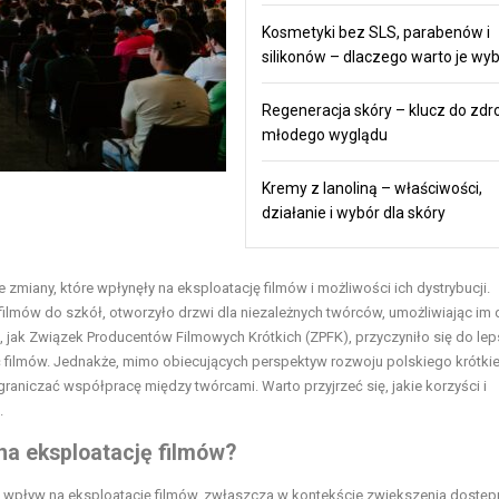
Kosmetyki bez SLS, parabenów i
silikonów – dlaczego warto je wy
Regeneracja skóry – klucz do zdr
młodego wyglądu
Kremy z lanoliną – właściwości,
działanie i wybór dla skóry
zmiany, które wpłynęły na eksploatację filmów i możliwości ich dystrybucji.
ilmów do szkół, otworzyło drzwi dla niezależnych twórców, umożliwiając im 
jak Związek Producentów Filmowych Krótkich (ZPFK), przyczyniło się do lep
ość filmów. Jednakże, mimo obiecujących perspektyw rozwoju polskiego krótki
aniczać współpracę między twórcami. Warto przyjrzeć się, jakie korzyści i
.
na eksploatację filmów?
y wpływ na eksploatację filmów, zwłaszcza w kontekście zwiększenia dostępn