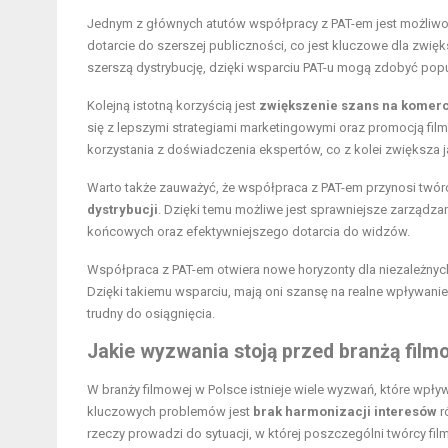
Jednym z głównych atutów współpracy z PAT-em jest możliw
dotarcie do szerszej publiczności, co jest kluczowe dla zwięk
szerszą dystrybucję, dzięki wsparciu PAT-u mogą zdobyć pop
Kolejną istotną korzyścią jest
zwiększenie szans na komerc
się z lepszymi strategiami marketingowymi oraz promocją fil
korzystania z doświadczenia ekspertów, co z kolei zwiększa ja
Warto także zauważyć, że współpraca z PAT-em przynosi twórc
dystrybucji
. Dzięki temu możliwe jest sprawniejsze zarządz
końcowych oraz efektywniejszego dotarcia do widzów.
Współpraca z PAT-em otwiera nowe horyzonty dla niezależnych 
Dzięki takiemu wsparciu, mają oni szansę na realne wpływanie
trudny do osiągnięcia.
Jakie wyzwania stoją przed branżą film
W branży filmowej w Polsce istnieje wiele wyzwań, które wpływ
kluczowych problemów jest
brak harmonizacji interesów
r
rzeczy prowadzi do sytuacji, w której poszczególni twórcy fil