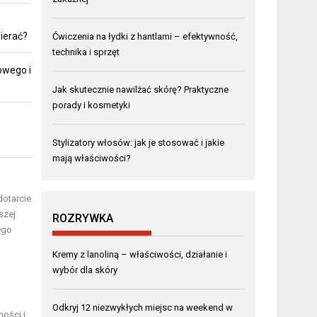
bierać?
Ćwiczenia na łydki z hantlami – efektywność,
technika i sprzęt
owego i
Jak skutecznie nawilżać skórę? Praktyczne
porady i kosmetyki
Stylizatory włosów: jak je stosować i jakie
mają właściwości?
dotarcie
szej
ROZRYWKA
ego
Kremy z lanoliną – właściwości, działanie i
wybór dla skóry
Odkryj 12 niezwykłych miejsc na weekend w
ości i