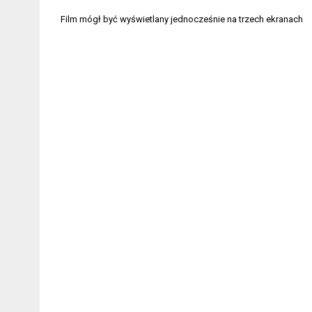
Nawigacja
Film mógł być wyświetlany jednocześnie na trzech ekranach
wpisu