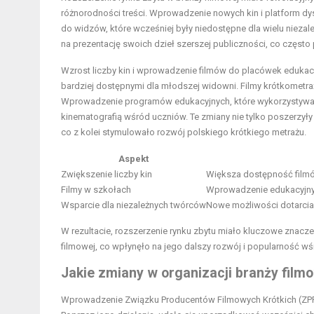
różnorodności treści. Wprowadzenie nowych kin i platform dys
do widzów, które wcześniej były niedostępne dla wielu niezal
na prezentację swoich dzieł szerszej publiczności, co często
Wzrost liczby kin i wprowadzenie filmów do placówek edukacy
bardziej dostępnymi dla młodszej widowni. Filmy krótkometraż
Wprowadzenie programów edukacyjnych, które wykorzystywały 
kinematografią wśród uczniów. Te zmiany nie tylko poszerzyły
co z kolei stymulowało rozwój polskiego krótkiego metrażu.
Aspekt
Zwiększenie liczby kin
Większa dostępność filmó
Filmy w szkołach
Wprowadzenie edukacyjny
Wsparcie dla niezależnych twórców
Nowe możliwości dotarcia 
W rezultacie, rozszerzenie rynku zbytu miało kluczowe znacze
filmowej, co wpłynęło na jego dalszy rozwój i popularność w
Jakie zmiany w organizacji branży film
Wprowadzenie Związku Producentów Filmowych Krótkich (ZPFK)