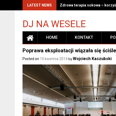
Skip
LATEST NEWS
Zdrowa terapia sokowa – korzyśc
to
content
DJ NA WESELE
HOME
KONTAKT
PO
Poprawa eksploatacji wiązała się ściśl
Wojciech Kaszubski
Posted on
10 kwietnia 2014
by