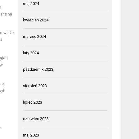
maj 2024
m
zans na
kwiecień 2024
to wiąże
marzec 2024
ć
luty 2024
ki i
ów
październik 2023
ze.
sierpień 2023
był
lipiec 2023
czerwiec 2023
an
maj 2023