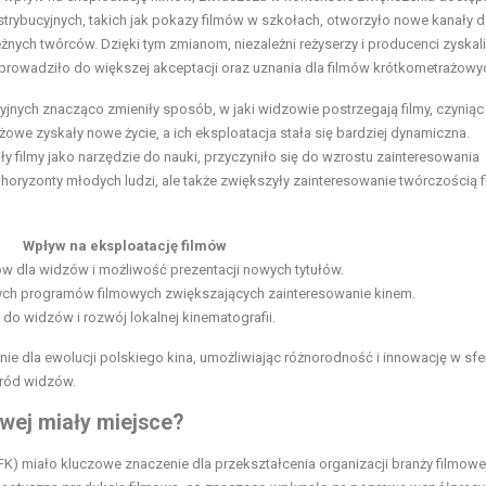
trybucyjnych, takich jak pokazy filmów w szkołach, otworzyło nowe kanały d
eżnych twórców. Dzięki tym zmianom, niezależni reżyserzy i producenci zyskal
 prowadziło do większej akceptacji oraz uznania dla filmów krótkometrażowy
jnych znacząco zmieniły sposób, w jaki widzowie postrzegają filmy, czyniąc 
owe zyskały nowe życie, a ich eksploatacja stała się bardziej dynamiczna.
filmy jako narzędzie do nauki, przyczyniło się do wzrostu zainteresowania
 horyzonty młodych ludzi, ale także zwiększyły zainteresowanie twórczością 
Wpływ na eksploatację filmów
w dla widzów i możliwość prezentacji nowych tytułów.
ch programów filmowych zwiększających zainteresowanie kinem.
do widzów i rozwój lokalnej kinematografii.
nie dla ewolucji polskiego kina, umożliwiając różnorodność i innowację w sfe
śród widzów.
owej miały miejsce?
 miało kluczowe znaczenie dla przekształcenia organizacji branży filmowej