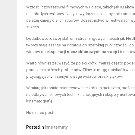
Wzrost liczby festiwali filmowych w Polsce, takich jak
Krakows
dla młodych twórców. Na tych wydarzeniach filmy krótkometra
dalszej kariery dla ich autorów. Uczestnictwo w festiwalach wy
sukces.
Dodatkowo, rozwój platform streamingowych, takich jak
Netfl
twórcy mają szansę na dotarcie do szerokiej publiczności, co 
widzów do eksploracji
nieszablonowych narracji
i tematów
Warto również zauważyć, że polski krótki metraż często pode
poruszania różnych problemów. Filmy te mogą dotykać kwestii
przyciągając tym samym uwagę widzów oraz krytyków.
W miarę jak rośnie zainteresowanie krótkim metrażem, możem
na odkrywanie nowych technik narracyjnych i eksperymentowan
kinematografię.
No related posts.
Posted in
Inne tematy