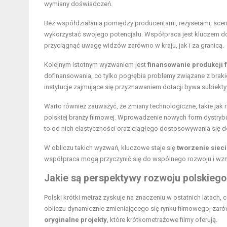
wymiany doświadczeń.
Bez współdziałania pomiędzy producentami, reżyserami, scena
wykorzystać swojego potencjału. Współpraca jest kluczem do
przyciągnąć uwagę widzów zarówno w kraju, jak i za granicą.
Kolejnym istotnym wyzwaniem jest
finansowanie produkcji 
dofinansowania, co tylko pogłębia problemy związane z braki
instytucje zajmujące się przyznawaniem dotacji bywa subiekty
Warto również zauważyć, że zmiany technologiczne, takie jak 
polskiej branży filmowej. Wprowadzenie nowych form dystrybu
to od nich elastyczności oraz ciągłego dostosowywania się d
W obliczu takich wyzwań, kluczowe staje się
tworzenie siec
współpraca mogą przyczynić się do wspólnego rozwoju i wzma
Jakie są perspektywy rozwoju polskiego
Polski krótki metraż zyskuje na znaczeniu w ostatnich latach
obliczu dynamicznie zmieniającego się rynku filmowego, zaró
oryginalne projekty
, które krótkometrażowe filmy oferują.