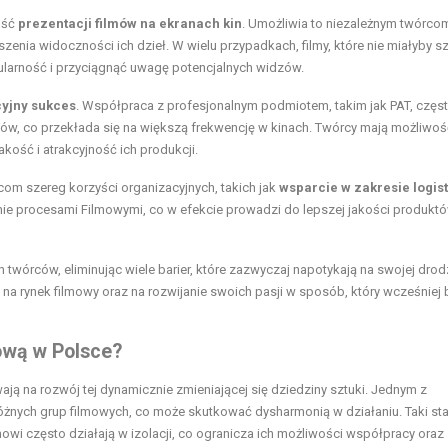
ość
prezentacji filmów na ekranach kin
. Umożliwia to niezależnym twórco
szenia widoczności ich dzieł. W wielu przypadkach, filmy, które nie miałyby s
ularność i przyciągnąć uwagę potencjalnych widzów.
yjny sukces
. Współpraca z profesjonalnym podmiotem, takim jak PAT, częs
mów, co przekłada się na większą frekwencję w kinach. Twórcy mają możliwoś
kość i atrakcyjność ich produkcji.
om szereg korzyści organizacyjnych, takich jak
wsparcie w zakresie logisty
anie procesami Filmowymi, co w efekcie prowadzi do lepszej jakości produkt
twórców, eliminując wiele barier, które zazwyczaj napotykają na swojej drod
 na rynek filmowy oraz na rozwijanie swoich pasji w sposób, który wcześniej 
ową w Polsce?
ają na rozwój tej dynamicznie zmieniającej się dziedziny sztuki. Jednym z
óżnych grup filmowych, co może skutkować dysharmonią w działaniu. Taki st
mowi często działają w izolacji, co ogranicza ich możliwości współpracy oraz