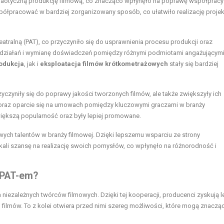
chaotyczną produkcję filmową, co znacząco wpłynęło na poprawę współprac
współpracować w bardziej zorganizowany sposób, co ułatwiło realizację proje
tralną (PAT), co przyczyniło się do usprawnienia procesu produkcji oraz
ę działań i wymianę doświadczeń pomiędzy różnymi podmiotami angażującymi
odukcja
, jak i
eksploatacja filmów krótkometrażowych
stały się bardziej
rzyczyniły się do poprawy jakości tworzonych filmów, ale także zwiększyły ich
 oraz oparcie się na umowach pomiędzy kluczowymi graczami w branży
ększą popularność oraz były lepiej promowane.
ych talentów w branży filmowej. Dzięki lepszemu wsparciu ze strony
ali szansę na realizację swoich pomysłów, co wpłynęło na różnorodność i
 PAT-em?
 niezależnych twórców filmowych. Dzięki tej kooperacji, producenci zyskują 
h filmów. To z kolei otwiera przed nimi szereg możliwości, które mogą znaczą