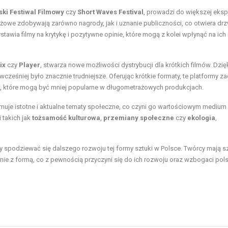
ki Festiwal Filmowy
czy
Short Waves Festival
, prowadzi do większej eksp
żowe zdobywają zarówno nagrody, jak i uznanie publiczności, co otwiera drz
stawia filmy na krytykę i pozytywne opinie, które mogą z kolei wpłynąć na ich
ix
czy
Player
, stwarza nowe możliwości dystrybucji dla krótkich filmów. Dzię
wcześniej było znacznie trudniejsze. Oferując krótkie formaty, te platformy z
, które mogą być mniej popularne w długometrażowych produkcjach.
jmuje istotne i aktualne tematy społeczne, co czyni go wartościowym medium
 takich jak
tożsamość kulturowa
,
przemiany społeczne
czy
ekologia
,
y spodziewać się dalszego rozwoju tej formy sztuki w Polsce. Twórcy mają 
ie z formą, co z pewnością przyczyni się do ich rozwoju oraz wzbogaci pol