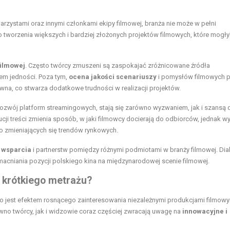
rzystami oraz innymi członkami ekipy filmowej, branża nie może w pełni
 tworzenia większych i bardziej złożonych projektów filmowych, które mogł
filmowej
. Często twórcy zmuszeni są zaspokajać zróżnicowane źródła
em jedności. Poza tym,
ocena jakości scenariuszy
i pomysłów filmowych p
wna, co stwarza dodatkowe trudności w realizacji projektów.
rozwój platform streamingowych, stają się zarówno wyzwaniem, jak i szansą 
cji treści zmienia sposób, w jaki filmowcy docierają do odbiorców, jednak 
o zmieniających się trendów rynkowych.
i wsparcia
i partnerstw pomiędzy różnymi podmiotami w branży filmowej. Dial
cniania pozycji polskiego kina na międzynarodowej scenie filmowej.
 krótkiego metrażu?
, co jest efektem rosnącego zainteresowania niezależnymi produkcjami filmow
wno twórcy, jak i widzowie coraz częściej zwracają uwagę na
innowacyjne i