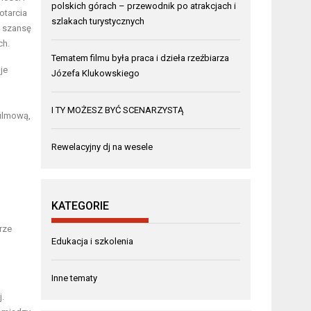
polskich górach – przewodnik po atrakcjach i
otarcia
szlakach turystycznych
i szansę
ch.
Tematem filmu była praca i dzieła rzeźbiarza
je
Józefa Klukowskiego
I TY MOŻESZ BYĆ SCENARZYSTĄ
filmową,
Rewelacyjny dj na wesele
KATEGORIE
rze
Edukacja i szkolenia
Inne tematy
.