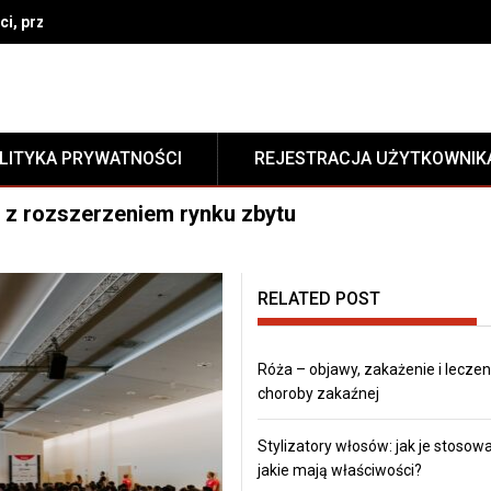
i, przepisy i przeciwwskazania
LITYKA PRYWATNOŚCI
REJESTRACJA UŻYTKOWNIK
e z rozszerzeniem rynku zbytu
RELATED POST
Róża – objawy, zakażenie i leczen
choroby zakaźnej
Stylizatory włosów: jak je stosowa
jakie mają właściwości?