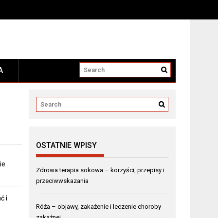
A
OSTATNIE WPISY
ie
Zdrowa terapia sokowa – korzyści, przepisy i
przeciwwskazania
ć i
Róża – objawy, zakażenie i leczenie choroby
zakaźnej