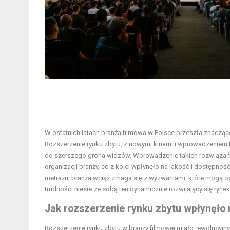
W ostatnich latach branża filmowa w Polsce przeszła znaczące 
Rozszerzenie rynku zbytu, z nowymi kinami i wprowadzeniem f
do szerszego grona widzów. Wprowadzenie takich rozwiązań, 
organizacji branży, co z kolei wpłynęło na jakość i dostępn
metrażu, branża wciąż zmaga się z wyzwaniami, które mogą ogr
trudności niesie ze sobą ten dynamicznie rozwijający się rynek
Jak rozszerzenie rynku zbytu wpłynęło 
Rozszerzenie rynku zbytu w branży filmowej miało rewolucyjn