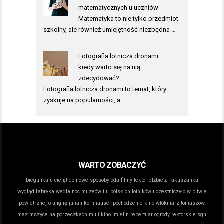
matematycznych u uczniów
Matematyka to nie tylko przedmiot
szkolny, ale również umiejętność niezbędna …
Fotografia lotnicza dronami –
kiedy warto się na nią
zdecydować?
Fotografia lotnicza dronami to temat, który
zyskuje na popularności, a …
WARTO ZOBACZYĆ
biegunka u cieląt domowe sposoby
cda filmy lektor
elżbieta rakuszanka
wygląd
fabryka wedla noc muzeów
ilu polskich lotników uczestniczyło w bitwie
powietrznej o anglię
julian kornhauser pochodzenie
kino włókniarz tomaszów
maz
mszyce na porzeczkach
multikino imielin repertuar
ogrody rektorskie sgh