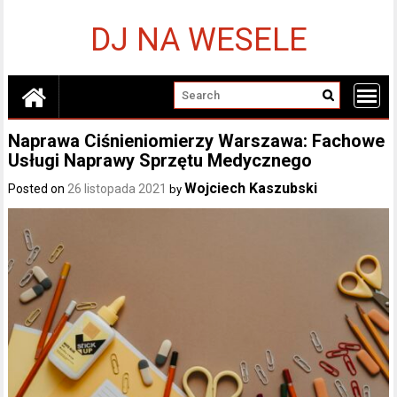
Skip
to
DJ NA WESELE
content
Naprawa Ciśnieniomierzy Warszawa: Fachowe
Usługi Naprawy Sprzętu Medycznego
Wojciech Kaszubski
Posted on
26 listopada 2021
by