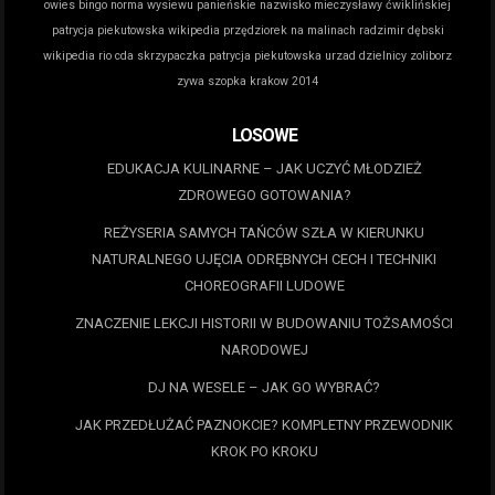
owies bingo norma wysiewu
panieńskie nazwisko mieczysławy ćwiklińskiej
patrycja piekutowska wikipedia
przędziorek na malinach
radzimir dębski
wikipedia
rio cda
skrzypaczka patrycja piekutowska
urzad dzielnicy zoliborz
zywa szopka krakow 2014
LOSOWE
EDUKACJA KULINARNE – JAK UCZYĆ MŁODZIEŻ
ZDROWEGO GOTOWANIA?
REŻYSERIA SAMYCH TAŃCÓW SZŁA W KIERUNKU
NATURALNEGO UJĘCIA ODRĘBNYCH CECH I TECHNIKI
CHOREOGRAFII LUDOWE
ZNACZENIE LEKCJI HISTORII W BUDOWANIU TOŻSAMOŚCI
NARODOWEJ
DJ NA WESELE – JAK GO WYBRAĆ?
JAK PRZEDŁUŻAĆ PAZNOKCIE? KOMPLETNY PRZEWODNIK
KROK PO KROKU