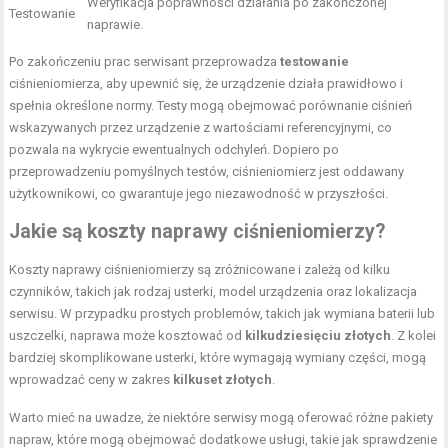
Weryfikacja poprawności działania po zakończonej
Testowanie
naprawie.
Po zakończeniu prac serwisant przeprowadza
testowanie
ciśnieniomierza, aby upewnić się, że urządzenie działa prawidłowo i
spełnia określone normy. Testy mogą obejmować porównanie ciśnień
wskazywanych przez urządzenie z wartościami referencyjnymi, co
pozwala na wykrycie ewentualnych odchyleń. Dopiero po
przeprowadzeniu pomyślnych testów, ciśnieniomierz jest oddawany
użytkownikowi, co gwarantuje jego niezawodność w przyszłości.
Jakie są koszty naprawy ciśnieniomierzy?
Koszty naprawy ciśnieniomierzy są zróżnicowane i zależą od kilku
czynników, takich jak rodzaj usterki, model urządzenia oraz lokalizacja
serwisu. W przypadku prostych problemów, takich jak wymiana baterii lub
uszczelki, naprawa może kosztować od
kilkudziesięciu złotych
. Z kolei
bardziej skomplikowane usterki, które wymagają wymiany części, mogą
wprowadzać ceny w zakres
kilkuset złotych
.
Warto mieć na uwadze, że niektóre serwisy mogą oferować różne pakiety
napraw, które mogą obejmować dodatkowe usługi, takie jak sprawdzenie