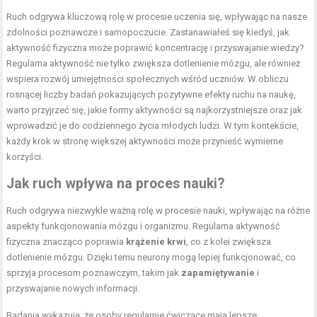
Ruch odgrywa kluczową rolę w procesie uczenia się, wpływając na nasze
zdolności poznawcze i samopoczucie. Zastanawiałeś się kiedyś, jak
aktywność fizyczna może poprawić koncentrację i przyswajanie wiedzy?
Regularna aktywność nie tylko zwiększa dotlenienie mózgu, ale również
wspiera rozwój umiejętności społecznych wśród uczniów. W obliczu
rosnącej liczby badań pokazujących pozytywne efekty ruchu na naukę,
warto przyjrzeć się, jakie formy aktywności są najkorzystniejsze oraz jak
wprowadzić je do codziennego życia młodych ludzi. W tym kontekście,
każdy krok w stronę większej aktywności może przynieść wymierne
korzyści.
Jak ruch wpływa na proces nauki?
Ruch odgrywa niezwykle ważną rolę w procesie nauki, wpływając na różne
aspekty funkcjonowania mózgu i organizmu. Regularna aktywność
fizyczna znacząco poprawia
krążenie krwi
, co z kolei zwiększa
dotlenienie mózgu. Dzięki temu neurony mogą lepiej funkcjonować, co
sprzyja procesom poznawczym, takim jak
zapamiętywanie
i
przyswajanie nowych informacji.
Badania wykazują, że osoby regularnie ćwiczące mają lepsze