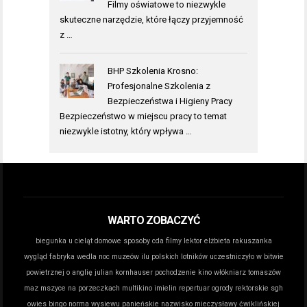
Filmy oświatowe to niezwykle
skuteczne narzędzie, które łączy przyjemność
z …
BHP Szkolenia Krosno:
Profesjonalne Szkolenia z
Bezpieczeństwa i Higieny Pracy
Bezpieczeństwo w miejscu pracy to temat
niezwykle istotny, który wpływa …
WARTO ZOBACZYĆ
biegunka u cieląt domowe sposoby
cda filmy lektor
elżbieta rakuszanka
wygląd
fabryka wedla noc muzeów
ilu polskich lotników uczestniczyło w bitwie
powietrznej o anglię
julian kornhauser pochodzenie
kino włókniarz tomaszów
maz
mszyce na porzeczkach
multikino imielin repertuar
ogrody rektorskie sgh
owies bingo norma wysiewu
panieńskie nazwisko mieczysławy ćwiklińskiej