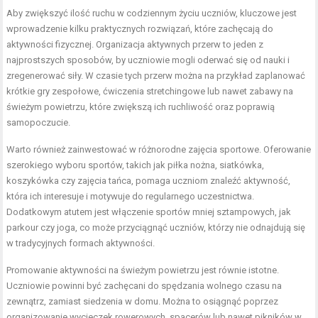
Aby zwiększyć ilość ruchu w codziennym życiu uczniów, kluczowe jest
wprowadzenie kilku praktycznych rozwiązań, które zachęcają do
aktywności fizycznej. Organizacja aktywnych przerw to jeden z
najprostszych sposobów, by uczniowie mogli oderwać się od nauki i
zregenerować siły. W czasie tych przerw można na przykład zaplanować
krótkie gry zespołowe, ćwiczenia stretchingowe lub nawet zabawy na
świeżym powietrzu, które zwiększą ich ruchliwość oraz poprawią
samopoczucie.
Warto również zainwestować w różnorodne zajęcia sportowe. Oferowanie
szerokiego wyboru sportów, takich jak piłka nożna, siatkówka,
koszykówka czy zajęcia tańca, pomaga uczniom znaleźć aktywność,
która ich interesuje i motywuje do regularnego uczestnictwa.
Dodatkowym atutem jest włączenie sportów mniej sztampowych, jak
parkour czy joga, co może przyciągnąć uczniów, którzy nie odnajdują się
w tradycyjnych formach aktywności.
Promowanie aktywności na świeżym powietrzu jest równie istotne.
Uczniowie powinni być zachęcani do spędzania wolnego czasu na
zewnątrz, zamiast siedzenia w domu. Można to osiągnąć poprzez
organizowanie wycieczek rowerowych, spacerów lub nawet pikników w