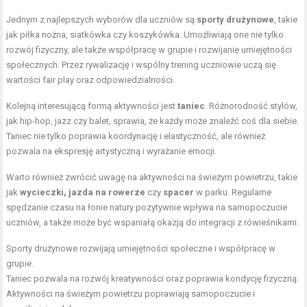
Jednym z najlepszych wyborów dla uczniów są
sporty drużynowe
, takie
jak piłka nożna, siatkówka czy koszykówka. Umożliwiają one nie tylko
rozwój fizyczny, ale także współpracę w grupie i rozwijanie umiejętności
społecznych. Przez rywalizację i wspólny trening uczniowie uczą się
wartości fair play oraz odpowiedzialności.
Kolejną interesującą formą aktywności jest
taniec
. Różnorodność stylów,
jak hip-hop, jazz czy balet, sprawia, że każdy może znaleźć coś dla siebie.
Taniec nie tylko poprawia koordynację i elastyczność, ale również
pozwala na ekspresję artystyczną i wyrażanie emocji.
Warto również zwrócić uwagę na aktywności na świeżym powietrzu, takie
jak
wycieczki, jazda na rowerze
czy
spacer
w parku. Regularne
spędzanie czasu na łonie natury pozytywnie wpływa na samopoczucie
uczniów, a także może być wspaniałą okazją do integracji z rówieśnikami.
Sporty drużynowe rozwijają umiejętności społeczne i współpracę w
grupie.
Taniec pozwala na rozwój kreatywności oraz poprawia kondycję fizyczną.
Aktywności na świeżym powietrzu poprawiają samopoczucie i