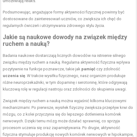
umożliwiają relaks.
Podsumowując, angażujące formy aktywności fizycznej powinny być
dostosowane do zainteresowań uczniów, co zwiększa ich chęć do
regularnych ćwiczeń i utrzymywania zdrowego stylu życia.
Jakie są naukowe dowody na związek między
ruchem a nauką?
Badania naukowe dostarczają licznych dowodów na istnienie silnego
związku między ruchem a nauką. Regularna aktywność fizyczna wpływa
pozytywnie na funkcje poznawcze, takie jak
pamięć
czy zdolność
uczenia się
. W trakcie wysiłku fizycznego, nasz organizm produkuje
różne neuroprzekaźniki, w tym dopaminę i serotoninę, które odgrywają
kluczową rolę w regulacji nastroju oraz zdolności do skupienia uwagi.
Związek między ruchem a nauką można wyjaśnić kilkoma kluczowymi
mechanizmami. Po pierwsze, wysiłek fizyczny zwiększa przepływ krwi do
mózgu, co z kolei przyczynia się do lepszego dotlenienia komórek
nerwowych. Dzięki temu mózg może działać sprawniej, co sprzyja
procesom uczenia się oraz zapamiętywania. Po drugie, aktywność
fizyczna stymuluje produkcję nowych komórek nerwowych w hipokampie,