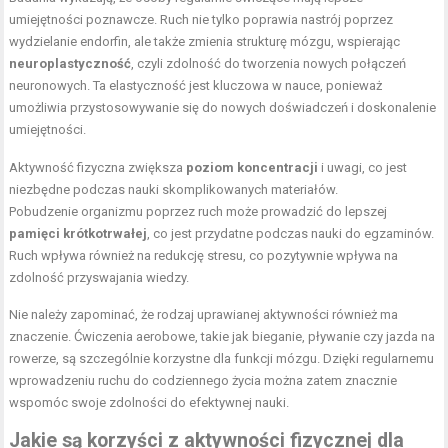
umiejętności poznawcze. Ruch nie tylko poprawia nastrój poprzez
wydzielanie endorfin, ale także zmienia strukturę mózgu, wspierając
neuroplastyczność
, czyli zdolność do tworzenia nowych połączeń
neuronowych. Ta elastyczność jest kluczowa w nauce, ponieważ
umożliwia przystosowywanie się do nowych doświadczeń i doskonalenie
umiejętności.
Aktywność fizyczna zwiększa
poziom koncentracji
i uwagi, co jest
niezbędne podczas nauki skomplikowanych materiałów.
Pobudzenie organizmu poprzez ruch może prowadzić do lepszej
pamięci krótkotrwałej
, co jest przydatne podczas nauki do egzaminów.
Ruch wpływa również na redukcję stresu, co pozytywnie wpływa na
zdolność przyswajania wiedzy.
Nie należy zapominać, że rodzaj uprawianej aktywności również ma
znaczenie. Ćwiczenia aerobowe, takie jak bieganie, pływanie czy jazda na
rowerze, są szczególnie korzystne dla funkcji mózgu. Dzięki regularnemu
wprowadzeniu ruchu do codziennego życia można zatem znacznie
wspomóc swoje zdolności do efektywnej nauki.
Jakie są korzyści z aktywności fizycznej dla