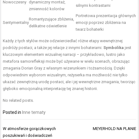
Nowoczesny
dynamiczny montaż,
silnymi kontrastami
zmienność kolorów
Portretowa prezentacja głównych
Romantyzujące zbliżenia,
Sentymentalny
emocji poprzez zbliżenia na
delikatne oświetlenie
twarz bohaterki
Każdy z tych stylów może odzwierciedlać różne etapy wewnętrznej
podróży postaci, a także jej relacje z innymi bohaterami.
Symbolika
jest
kluczowym elementem wizualnej narracji – przykładowo, lustro jako
metafora samorefleksji może być używane w wielu scenach, obrazując
zmagania Dorian Gray z własnym wizerunkiem i tożsamością. Dzięki
odpowiednim wyborom wizualnym, reżyserka ma możliwość nie tylko
ukazać zewnętrzną urodę postaci, ale i jej wewnętrzne zmagania, tworząc
głęboko emocjonalną interpretację tej znanej historii.
No related posts.
Posted in
Inne tematy
Nawigacja
W atmosferze gorączkowych
MEYERHOLD NA PLANIE
wpisu
poszukiwań i doświadczeń