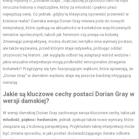
Kiedy myślimy o „Dorianie Grayu”, najczęściej przychodzi nam na myśl
mroczna historia o mężczyźnie, który za młodość i piękno płaci
najwyższą cenę. Co jednak, gdyby tę klasyczną opowieść przenieść w
kobiece realia? Damska wersja Dorian Gray otwiera pole do nowych
interpretacji, które zyskują na aktualności w kontekście współczesnych
tematów społecznych, takich jak feminizm czy presja na kobiety.
Zmieniając perspektywę, można dostrzec nie tylko inne wymiary postaci,
ale także wyzwania, przed którymi staje reżyserka, próbując oddać
złożoność tej historii. Jak wygląda odbiór tej adaptacji wśród widzów i
jakie wizualne interpretacje mogą podkreślić emocjonalne zmagania
bohaterki? Przyjrzyjmy się tym fascynującym wątkom, które sprawiają, że
„Dorian Gray” w damskim wydaniu staje się jeszcze bardziej intrygującą
narracją.
Jakie są kluczowe cechy postaci Dorian Gray w
wersji damskiej?
W wersji damskiej Dorian Gray zachowuje swoje kluczowe cechy, takie jak
młodość
,
piękno
i
hedonizm
, jednak zyskuje także nowe wymiary, które
związane są z kobiecą perspektywą. Przykładem takiej interpretacji może
być zmiana sposobu, w jaki postać doświadczającego świata odbiera