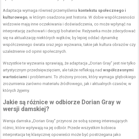
Adaptacja wymaga również przemyślenia
kontekstu społecznego i
kulturowego
, w którym osadzona jest historia. W dobie współczesności
widzowie mają inne oczekiwania i doświadczenia, co może wpłynąć na
interpretację zachowań i decyzji bohaterów. Reżyserka może zdecydować
się na aktualizację niektórych wątków, by lepiej oddać dynamikę
współczesnego świata oraz jego wyzwania, takie jak kultura obrazów czy
uzależnienie od opinii społecznych.
Wszystkie te wyzwania sprawiają, że adaptacja „Dorian Gray” jest nie tylko
artystycznym przedsięwzięciem, ale także refleksją nad
współczesnymi
wartościami
i problemami. To złożony proces, który wymaga głębokiego
zrozumienia zarówno materiału źródłowego, jak i aktualnych czasów, w
których żyjemy.
Jakie są różnice w odbiorze Dorian Gray w
wersji damskiej?
Wersja damska „Dorian Gray” przynosi ze sobą szereg interesujących
różnic, które wpływają na jej odbiór. Przede wszystkim kobieca
interpretacja tej klasycznej opowieści może być postrzegana jako