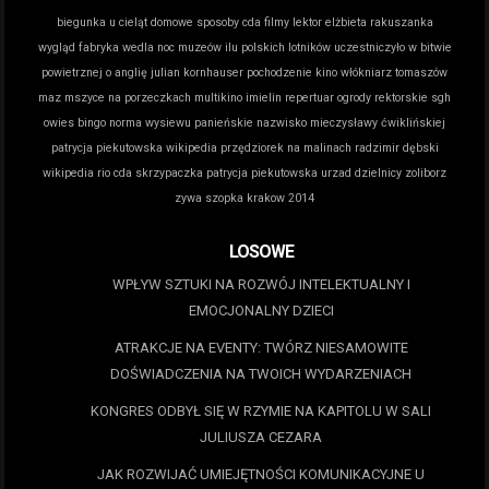
biegunka u cieląt domowe sposoby
cda filmy lektor
elżbieta rakuszanka
wygląd
fabryka wedla noc muzeów
ilu polskich lotników uczestniczyło w bitwie
powietrznej o anglię
julian kornhauser pochodzenie
kino włókniarz tomaszów
maz
mszyce na porzeczkach
multikino imielin repertuar
ogrody rektorskie sgh
owies bingo norma wysiewu
panieńskie nazwisko mieczysławy ćwiklińskiej
patrycja piekutowska wikipedia
przędziorek na malinach
radzimir dębski
wikipedia
rio cda
skrzypaczka patrycja piekutowska
urzad dzielnicy zoliborz
zywa szopka krakow 2014
LOSOWE
WPŁYW SZTUKI NA ROZWÓJ INTELEKTUALNY I
EMOCJONALNY DZIECI
ATRAKCJE NA EVENTY: TWÓRZ NIESAMOWITE
DOŚWIADCZENIA NA TWOICH WYDARZENIACH
KONGRES ODBYŁ SIĘ W RZYMIE NA KAPITOLU W SALI
JULIUSZA CEZARA
JAK ROZWIJAĆ UMIEJĘTNOŚCI KOMUNIKACYJNE U