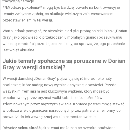
tradycyjną narrację.
**Młodsze pokolenia** mogą być bardziej otwarte na kontrowersyjne
tematy związane z płcią, co skutkuje większym zainteresowaniem
przedstawieniami w tej wersji.
Warto jednak pamiętać, że niezależnie od płci protagonistki, blask „Dorian
Gray” jako opowieści o przekroczeniu moralnych granic i poszukiwaniu
wiecznej młodości pozostaje niezmienny, co sprawia, że jego przesłanie
jest wciąż aktualne.
Jakie tematy społeczne są poruszane w Dorian
Gray w wersji damskiej?
W wersji damskiej „Dorian Gray” pojawiają się różnorodne tematy
społeczne, które nadają nowy wymiar klasycznej opowieści. Przede
wszystkim,
feminizm
jest kluczowym wątkiem, który może być
eksplorowany przez pryzmat walki kobiet o niezależność w
zdominowanym przez mężczyzn świecie. Kobiece postaci mogą stawać
w obliczu wielu ograniczeń narzuconych przez patriarchalne normy, co
prowadzi do ich wewnętrznej walki o samostanowienie.
Również
seksualność
jako temat może zostać szeroko omówiona.