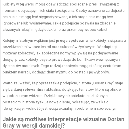
Kobiety w tej wersji mogą doświadczać społecznej presji związanej z
normami dotyczącymi ich ciała i pożądania. Osoby uznawane za dojrzałe
seksualnie mogą być stygmatyzowane, a ich pragnienia mogą być
ignorowane lub wyśmiewane. Takie podejście pozwala na zbadanie
złożonych relacji międzyludzkich oraz przemocy wobec kobiet.
Kolejnym istotnym wątkiem jest
presja społeczna
na kobiety, związana z
oczekiwaniami wobec ich ról oraz sukcesów życiowych. W adaptacji
możemy zobaczyć, jak społeczne normy wpływają na podejmowanie
decyzji przez kobiety, często prowadząc do konfliktów wewnętrznych i
dylematów moralnych. Tego rodzaju napięcia mogą stać się centralnym
punktem narracji, dodając dramatyzmu do postaci i jej wyborów.
Warto zauważyć, że poprzez takie podejście, historia „Dorian Gray” staje
się bardziej
relewantna
i aktualna, dotykając tematów, które są bliskie
współczesnym widzom. Dzięki nowym kontekstom i złożonym
postaciom, historia zyskuje nową głębię, pokazując, że walka o
identyfikację i wolność jest wciąż aktualnym problemem społecznym.
Jakie są możliwe interpretacje wizualne Dorian
Gray w wersji damskiej?