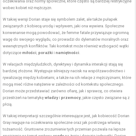
oczekiwania oraz normy społeczne, które często są bardziej restrykcyjne
wobec kobiet niż mężczyzn.
W takiej wersji Dorian staje się symbolem zalet, ale także pułapek
związanych z kobiecą urodą i wpływem, jaki ona wywiera. Społeczne
konwenanse mogą powodować, że femme fatale przywiązuje ogromną
wagę do swojego wyglądu, co prowadzi do dylematów moralnych oraz
wewnętrznych konfliktów. Taki kontekst może również wzbogacić wątki
dotyczące
miłości
,
porażki
i
namiętności
.
W relacjach międzyludzkich, dyrektywy i dynamika interakcji stają się
bardziej złożone. Występuje silniejszy nacisk na współzawodnictwo i
rywalizację między kobietami, a także na ich relacje z mężczyznami, które
mogą mieć różne natężenie w zależności od kontekstu społecznego.
Dorian może przedstawiać zarówno ofiarę, jak i sprawcę, co otwiera
przestrzeń na tematykę
władzy
i
przemocy
, jakie często związane są z
płcią.
W takiej interpretacji szczególnie interesujące jest, jak kobiecość Dorian
Gray reaguje na oczekiwania społeczne oraz jak postrzega własną
tożsamość. Gruntowne zrozumienie tych przemian pozwala na lepsze
spojrzenie na temat wpływu
urody
na życie i decyzje jednostki. Dorian