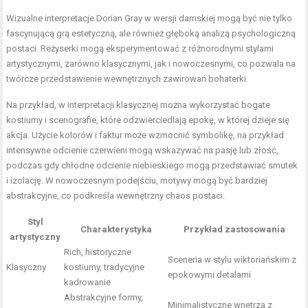
Wizualne interpretacje Dorian Gray w wersji damskiej mogą być nie tylko
fascynującą grą estetyczną, ale również głęboką analizą psychologiczną
postaci. Reżyserki mogą eksperymentować z różnorodnymi stylami
artystycznymi, zarówno klasycznymi, jak i nowoczesnymi, co pozwala na
twórcze przedstawienie wewnętrznych zawirowań bohaterki.
Na przykład, w interpretacji klasycznej można wykorzystać bogate
kostiumy i scenografie, które odzwierciedlają epokę, w której dzieje się
akcja. Użycie kolorów i faktur może wzmocnić symbolikę, na przykład
intensywne odcienie czerwieni mogą wskazywać na pasję lub złość,
podczas gdy chłodne odcienie niebieskiego mogą przedstawiać smutek
i izolację. W nowoczesnym podejściu, motywy mogą być bardziej
abstrakcyjne, co podkreśla wewnętrzny chaos postaci.
Styl
Charakterystyka
Przykład zastosowania
artystyczny
Rich, historyczne
Sceneria w stylu wiktoriańskim z
Klasyczny
kostiumy, tradycyjne
epokowymi detalami
kadrowanie
Abstrakcyjne formy,
Minimalistyczne wnętrza z