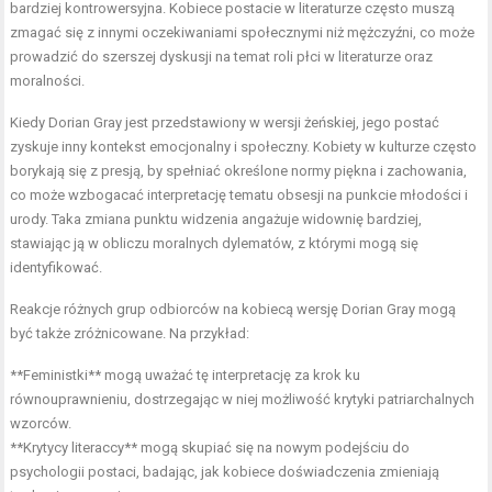
bardziej kontrowersyjna. Kobiece postacie w literaturze często muszą
zmagać się z innymi oczekiwaniami społecznymi niż mężczyźni, co może
prowadzić do szerszej dyskusji na temat roli płci w literaturze oraz
moralności.
Kiedy Dorian Gray jest przedstawiony w wersji żeńskiej, jego postać
zyskuje inny kontekst emocjonalny i społeczny. Kobiety w kulturze często
borykają się z presją, by spełniać określone normy piękna i zachowania,
co może wzbogacać interpretację tematu obsesji na punkcie młodości i
urody. Taka zmiana punktu widzenia angażuje widownię bardziej,
stawiając ją w obliczu moralnych dylematów, z którymi mogą się
identyfikować.
Reakcje różnych grup odbiorców na kobiecą wersję Dorian Gray mogą
być także zróżnicowane. Na przykład:
**Feministki** mogą uważać tę interpretację za krok ku
równouprawnieniu, dostrzegając w niej możliwość krytyki patriarchalnych
wzorców.
**Krytycy literaccy** mogą skupiać się na nowym podejściu do
psychologii postaci, badając, jak kobiece doświadczenia zmieniają