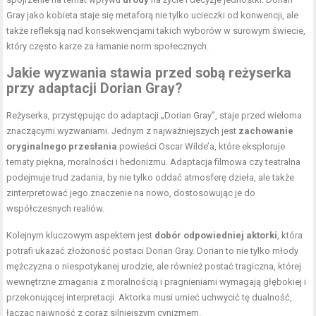
Gray jako kobieta staje się metaforą nie tylko ucieczki od konwencji, ale
także refleksją nad konsekwencjami takich wyborów w surowym świecie,
który często karze za łamanie norm społecznych.
Jakie wyzwania stawia przed sobą reżyserka
przy adaptacji Dorian Gray?
Reżyserka, przystępując do adaptacji „Dorian Gray”, staje przed wieloma
znaczącymi wyzwaniami. Jednym z najważniejszych jest
zachowanie
oryginalnego przesłania
powieści Oscar Wilde’a, które eksploruje
tematy piękna, moralności i hedonizmu. Adaptacja filmowa czy teatralna
podejmuje trud zadania, by nie tylko oddać atmosferę dzieła, ale także
zinterpretować jego znaczenie na nowo, dostosowując je do
współczesnych realiów.
Kolejnym kluczowym aspektem jest
dobór odpowiedniej aktorki
, która
potrafi ukazać złożoność postaci Dorian Gray. Dorian to nie tylko młody
mężczyzna o niespotykanej urodzie, ale również postać tragiczna, której
wewnętrzne zmagania z moralnością i pragnieniami wymagają głębokiej i
przekonującej interpretacji. Aktorka musi umieć uchwycić tę dualność,
łącząc naiwność z coraz silniejszym cynizmem.