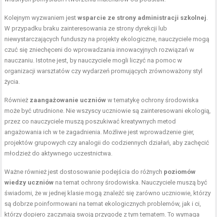
Kolejnym wyzwaniem jest
wsparcie ze strony administracji szkolnej
.
W przypadku braku zainteresowania ze strony dyrekcji lub
niewystarczających funduszy na projekty ekologiczne, nauczyciele mogą
czuć się zniechęceni do wprowadzania innowacyjnych rozwiązań w
nauczaniu. Istotne jest, by nauczyciele mogli liczyć na pomoc w
organizacji warsztatów czy wydarzeń promujących zrównoważony styl
życia.
Również
zaangażowanie uczniów
w tematykę ochrony środowiska
może być utrudnione. Nie wszyscy uczniowie są zainteresowani ekologią,
przez co nauczyciele muszą poszukiwać kreatywnych metod
angażowania ich w te zagadnienia. Możliwe jest wprowadzenie gier,
projektów grupowych czy analogii do codziennych działań, aby zachęcić
młodzież do aktywnego uczestnictwa.
Ważne również jest dostosowanie podejścia do różnych
poziomów
wiedzy uczniów
na temat ochrony środowiska. Nauczyciele muszą być
świadomi, że w jednej klasie mogą znaleźć się zarówno uczniowie, którzy
są dobrze poinformowani na temat ekologicznych problemów, jak i ci,
którzy dopiero zaczynają swoją przygodę z tym tematem. To wymaga