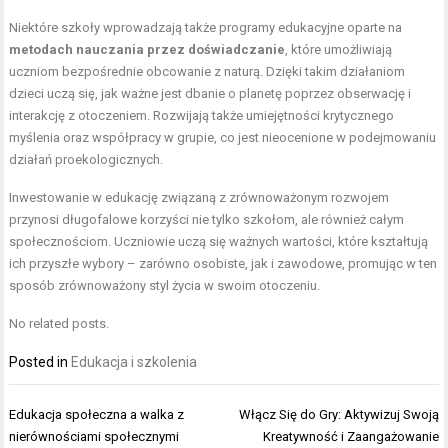
Niektóre szkoły wprowadzają także programy edukacyjne oparte na
metodach nauczania przez doświadczanie
, które umożliwiają
uczniom bezpośrednie obcowanie z naturą. Dzięki takim działaniom
dzieci uczą się, jak ważne jest dbanie o planetę poprzez obserwację i
interakcję z otoczeniem. Rozwijają także umiejętności krytycznego
myślenia oraz współpracy w grupie, co jest nieocenione w podejmowaniu
działań proekologicznych.
Inwestowanie w edukację związaną z zrównoważonym rozwojem
przynosi długofalowe korzyści nie tylko szkołom, ale również całym
społecznościom. Uczniowie uczą się ważnych wartości, które kształtują
ich przyszłe wybory – zarówno osobiste, jak i zawodowe, promując w ten
sposób zrównoważony styl życia w swoim otoczeniu.
No related posts.
Posted in
Edukacja i szkolenia
Nawigacja
Edukacja społeczna a walka z
Włącz Się do Gry: Aktywizuj Swoją
wpisu
nierównościami społecznymi
Kreatywność i Zaangażowanie