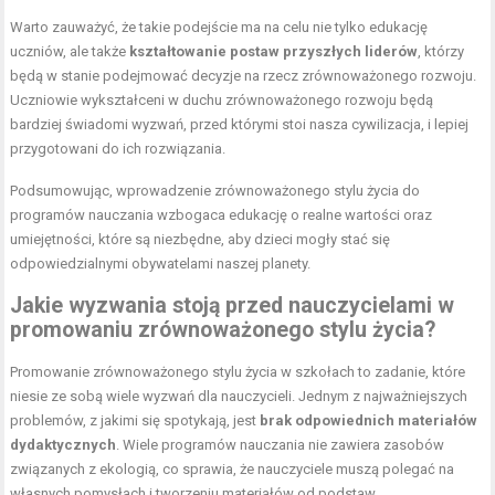
Warto zauważyć, że takie podejście ma na celu nie tylko edukację
uczniów, ale także
kształtowanie postaw przyszłych liderów
, którzy
będą w stanie podejmować decyzje na rzecz zrównoważonego rozwoju.
Uczniowie wykształceni w duchu zrównoważonego rozwoju będą
bardziej świadomi wyzwań, przed którymi stoi nasza cywilizacja, i lepiej
przygotowani do ich rozwiązania.
Podsumowując, wprowadzenie zrównoważonego stylu życia do
programów nauczania wzbogaca edukację o realne wartości oraz
umiejętności, które są niezbędne, aby dzieci mogły stać się
odpowiedzialnymi obywatelami naszej planety.
Jakie wyzwania stoją przed nauczycielami w
promowaniu zrównoważonego stylu życia?
Promowanie zrównoważonego stylu życia w szkołach to zadanie, które
niesie ze sobą wiele wyzwań dla nauczycieli. Jednym z najważniejszych
problemów, z jakimi się spotykają, jest
brak odpowiednich materiałów
dydaktycznych
. Wiele programów nauczania nie zawiera zasobów
związanych z ekologią, co sprawia, że nauczyciele muszą polegać na
własnych pomysłach i tworzeniu materiałów od podstaw.