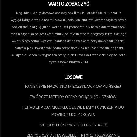
WARTO ZOBACZYĆ
biegunka u cieląt domowe sposoby
cda filmy lektor
elżbieta rakuszanka
wygląd
fabryka wedla noc muzeów
ilu polskich lotników uczestniczyło w bitwie
powietrznej o anglię
julian kornhauser pochodzenie
kino włókniarz tomaszów
maz
mszyce na porzeczkach
multikino imielin repertuar
ogrody rektorskie sgh
owies bingo norma wysiewu
panieńskie nazwisko mieczysławy ćwiklińskiej
patrycja piekutowska wikipedia
przędziorek na malinach
radzimir dębski
wikipedia
rio cda
skrzypaczka patrycja piekutowska
urzad dzielnicy zoliborz
zywa szopka krakow 2014
LOSOWE
PANIEŃSKIE NAZWISKO MIECZYSŁAWY ĆWIKLIŃSKIEJ
TWÓRCZE METODY OCENY OSIĄGNIĘĆ UCZNIÓW
REHABILITACJA MCL: KLUCZOWE ETAPY I ĆWICZENIA DO
POWROTU DO ZDROWIA
METODY EFEKTYWNEGO UCZENIA SIĘ
ZESPÓŁ CZY DJ NA WESELE – KTÓRE ROZWIĄZANIE