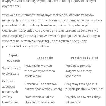
o wpływie zmian klimatycznych, stają się bardziej odpowiedzialnymi
obywatelami.
Wprowadzenie tematów związanych z ekologią, ochroną zasobów
naturalnych i zrównoważonym rozwojem do programów nauczania może
prowadzić do długofalowych zmian w postawach społecznych.
Uczniowie, którzy zdobywają wiedzę na temat zrównoważonego stylu
życia, mogą być bardziej zmotywowani do podejmowania świadomych
wyborów, np. w zakresie recyklingu, oszczędzania energii czy
promowania lokalnych produktów.
Aspekt
Znaczenie
Przykłady działań
edukacji
Rozumienie wpływu
Warsztaty, projekty
Świadomość
własnych wyborów na
dotyczące ochrony
ekologiczna
środowisko
środowiska
Ochrona
Uczenie o konieczności
Programy zmniejszania
zasobów
oszczędzania wody i energii
zużycia plastiku w szkołach
naturalnych
Zmiany
Zrozumienie skutków
Projekty badawcze i akcje
klimatyczne
globalnego ocieplenia
edukacyjne