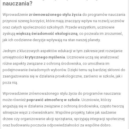
nauczania?
Wprowadzenie
zrównoważonego stylu życia
do programów nauczania
przynosi szereg korzyści, które mają znaczący wpływ na rozwój uczniów
oraz całych społeczności szkolnych. Przede wszystkim, uczniowie
zyskują
większą świadomość ekologiczną
, co pozwala im zrozumieć,
jak ich codzienne decyzje wpływają na stan naszej planety.
Jednym z kluczowych aspektów edukacji w tym zakresie jest rozwijanie
umiejętności
krytycznego myślenia
. Uczniowie uczą się analizować
różne aspekty związane z ochroną środowiska, co umożliwia im
podejmowanie świadomych wyborów. Dzięki temu są bardziej skłonni do
zaangażowania się w działania proekologiczne, zarówno w szkole, jak i
poza nią.
Wprowadzenie zrównoważonego stylu życia do programów nauczania
może również
poprawić atmosferę w szkole
. Uczniowie, którzy
angażują się w działania związane z ochroną środowiska, często tworzą
silniejsze więzi z rówieśnikami. Wspólne projekty, takie jak sadzenie
drzew czy organizowanie akcji sprzątania, sprzyjają integracji społecznej
oraz budowaniu poczucia odpowiedzialności za wspólne dobro.