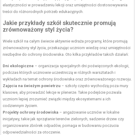
elastyczności w prowadzeniu lekcji oraz umiejętności dostosowywania
treści do różnorodnych potrzeb edukacyjnych.
Jakie przykłady szkół skutecznie promują
zrównoważony styl życia?
Wiele szkół na całym świecie aktywnie wdraża programy, które promują
zrównoważony styl życia, przekazując uczniom wiedzę oraz umiejętności
niezbędne do ochrony środowiska. Oto kilka przykładów takich działań:
Dni ekologiczne
– organizacja specjalnych dni poświęconych ekologii,
podczas których uczniowie uczestniczą w różnych warsztatach i
wykładach na temat ochrony środowiska oraz zrównoważonego rozwoju.
Zajęcia na świeżym powietrzu
– szkoły często wychodzą poza mury
klasowe, aby prowadzić lekcje w plenerze. Takie podejście pozwala
uczniom lepiej zrozumieć związki między ekosystemami a ich
codziennym życiem.
Projekty ochrony środowiska
– angażowanie uczniów w lokalne
inicjatywy, takie jak sprzątanie terenów zielonych, sadzenie drzew czy
organizowanie zbiórek odpadów, pomaga w budowaniu poczucia
odpowiedzialności za otoczenie.