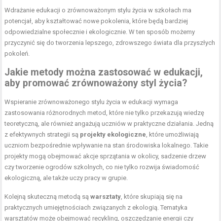
Wdrażanie edukacji o zrównoważonym stylu życia w szkołach ma
potencjał, aby kształtować nowe pokolenia, które będą bardziej
odpowiedzialne społecznie i ekologicznie. W ten sposób możemy
przyczynić się do tworzenia lepszego, zdrowszego świata dla przyszłych
pokoleń.
Jakie metody można zastosować w edukacji,
aby promować zrównoważony styl życia?
Wspieranie zrównoważonego stylu życia w edukacji wymaga
zastosowania różnorodnych metod, które nie tylko przekazują wiedzę
teoretyczną, ale również angażują uczniów w praktyczne działania. Jedną
z efektywnych strategii są
projekty ekologiczne
, które umożliwiają
uczniom bezpośrednie wpływanie na stan środowiska lokalnego. Takie
projekty mogą obejmować akcje sprzątania w okolicy, sadzenie drzew
czy tworzenie ogrodów szkolnych, co nie tylko rozwija świadomość
ekologiczną, ale także uczy pracy w grupie.
Kolejną skuteczną metodą są
warsztaty
, które skupiają się na
praktycznych umiejętnościach związanych z ekologią. Tematyka
warsztatów może obejmować recykling, oszczędzanie energii czy