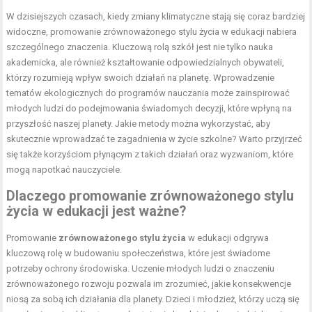
W dzisiejszych czasach, kiedy zmiany klimatyczne stają się coraz bardziej
widoczne, promowanie zrównoważonego stylu życia w edukacji nabiera
szczególnego znaczenia. Kluczową rolą szkół jest nie tylko nauka
akademicka, ale również kształtowanie odpowiedzialnych obywateli,
którzy rozumieją wpływ swoich działań na planetę. Wprowadzenie
tematów ekologicznych do programów nauczania może zainspirować
młodych ludzi do podejmowania świadomych decyzji, które wpłyną na
przyszłość naszej planety. Jakie metody można wykorzystać, aby
skutecznie wprowadzać te zagadnienia w życie szkolne? Warto przyjrzeć
się także korzyściom płynącym z takich działań oraz wyzwaniom, które
mogą napotkać nauczyciele.
Dlaczego promowanie zrównoważonego stylu
życia w edukacji jest ważne?
Promowanie
zrównoważonego stylu życia
w edukacji odgrywa
kluczową rolę w budowaniu społeczeństwa, które jest świadome
potrzeby ochrony środowiska. Uczenie młodych ludzi o znaczeniu
zrównoważonego rozwoju pozwala im zrozumieć, jakie konsekwencje
niosą za sobą ich działania dla planety. Dzieci i młodzież, którzy uczą się