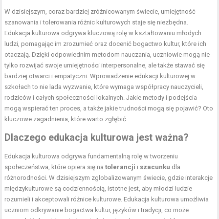
W dzisiejszym, coraz bardziej zróżnicowanym świecie, umiejętność
szanowania i tolerowania różnic kulturowych staje się niezbędna.
Edukacja kulturowa odgrywa kluczową rolę w kształtowaniu młodych
ludzi, pomagając im zrozumieć oraz docenić bogactwo kultur, które ich
otaczają. Dzięki odpowiednim metodom nauczania, uczniowie mogą nie
tylko rozwijać swoje umiejętności interpersonalne, ale także stawać się
bardziej otwarci i empatyczni. Wprowadzenie edukacji kulturowej w
szkołach to nie lada wyzwanie, które wymaga współpracy nauczycieli,
rodziców i całych społeczności lokalnych. Jakie metody i podejścia
mogą wspierać ten proces, a także jakie trudności mogą się pojawić? Oto
kluczowe zagadnienia, które warto zgłębić.
Dlaczego edukacja kulturowa jest ważna?
Edukacja kulturowa odgrywa fundamentalną rolę w tworzeniu
społeczeństwa, które opiera się na
tolerancji
i
szacunku
dla
różnorodności. W dzisiejszym zglobalizowanym świecie, gdzie interakcje
międzykulturowe są codziennością, istotne jest, aby młodzi ludzie
rozumieli i akceptowali różnice kulturowe. Edukacja kulturowa umożliwia
uczniom odkrywanie bogactwa kultur, języków i tradycji, co może