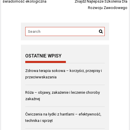
wpisu
świadomość ekologiczna
Znajdź Najlepsze Szkolenia Dla
Rozwoju Zawodowego
OSTATNIE WPISY
Zdrowa terapia sokowa – korzyści, przepisy i
przeciwwskazania
Róża – objawy, zakażenie i leczenie choroby
zakaźnej
Ćwiczenia na łydki z hantlami – efektywność,
technika i sprzęt