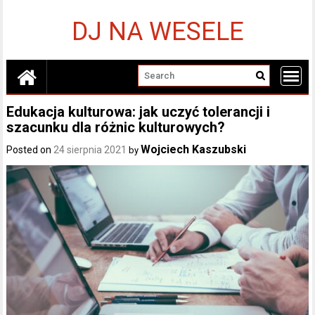
Skip
to
DJ NA WESELE
content
Edukacja kulturowa: jak uczyć tolerancji i
szacunku dla różnic kulturowych?
Wojciech Kaszubski
Posted on
24 sierpnia 2021
by