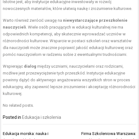
Istotne jest, aby instytucje edukacyjne inwestowały w rozwój
nowoczesnych materiałów, które ułatwią naukę i zrozumienie kulturowe.
Warto również zwrócić uwagę na
niewystarczające przeszkolenie
nauczycieli
. Wiele osób pracujących w edukacji kulturalnej nie ma
odpowiednich kompetencji, aby skutecznie wprowadzać uczniów w
różnorodności kulturowe. Wsparcie w postaci szkoleń oraz warsztatów
dla nauczycieli może znacznie poprawić jakość edukacji kulturowej oraz
pomóc nauczycielom w radzeniu sobie z ewentualnymi trudnościami.
Wspierając
dialog
między uczniami, nauczycielami oraz rodzicami,
możliwe jest przezwyciężenie tych przeszkód. Instytucje edukacyjne
powinny dążyć do aktywnego angażowania wszystkich stron w proces
edukacyjny, aby zapewnić lepsze zrozumienie i akceptację różnorodności
kulturowej.
No related posts.
Posted in
Edukacja i szkolenia
Nawigacja
Edukacja morska: nauka i
Firma Szkoleniowa Warszawa: