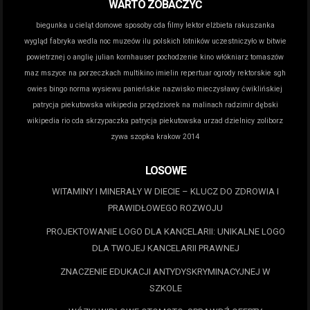
WARTO ZOBACZYĆ
biegunka u cieląt domowe sposoby
cda filmy lektor
elżbieta rakuszanka
wygląd
fabryka wedla noc muzeów
ilu polskich lotników uczestniczyło w bitwie
powietrznej o anglię
julian kornhauser pochodzenie
kino włókniarz tomaszów
maz
mszyce na porzeczkach
multikino imielin repertuar
ogrody rektorskie sgh
owies bingo norma wysiewu
panieńskie nazwisko mieczysławy ćwiklińskiej
patrycja piekutowska wikipedia
przędziorek na malinach
radzimir dębski
wikipedia
rio cda
skrzypaczka patrycja piekutowska
urzad dzielnicy zoliborz
zywa szopka krakow 2014
LOSOWE
WITAMINY I MINERAŁY W DIECIE – KLUCZ DO ZDROWIA I
PRAWIDŁOWEGO ROZWOJU
PROJEKTOWANIE LOGO DLA KANCELARII: UNIKALNE LOGO
DLA TWOJEJ KANCELARII PRAWNEJ
ZNACZENIE EDUKACJI ANTYDYSKRYMINACYJNEJ W
SZKOLE