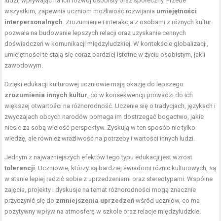
ludzi, wpływając na ich rozwój osobisty oraz społeczny. Przede
wszystkim, zapewnia uczniom możliwość rozwijania
umiejętności
interpersonalnych
. Zrozumienie i interakcja z osobami z różnych kultur
pozwala na budowanie lepszych relacji oraz uzyskanie cennych
doświadczeń w komunikacji międzyludzkiej. W kontekście globalizacji,
umiejętności te stają się coraz bardziej istotne w życiu osobistym, jak i
zawodowym.
Dzięki edukacji kulturowej uczniowie mają okazję do lepszego
zrozumienia innych kultur
, co w konsekwencji prowadzi do ich
większej otwartości na różnorodność. Uczenie się o tradycjach, językach i
zwyczajach obcych narodów pomaga im dostrzegać bogactwo, jakie
niesie za sobą wielość perspektyw. Zyskują w ten sposób nie tylko
wiedzę, ale również wrażliwość na potrzeby i wartości innych ludzi.
Jednym z najważniejszych efektów tego typu edukacji jest wzrost
tolerancji
. Uczniowie, którzy są bardziej świadomi różnic kulturowych, są
w stanie lepiej radzić sobie z uprzedzeniami oraz stereotypami. Wspólne
zajęcia, projekty i dyskusje na temat różnorodności mogą znacznie
przyczynić się do
zmniejszenia uprzedzeń
wśród uczniów, co ma
pozytywny wpływ na atmosferę w szkole oraz relacje międzyludzkie.