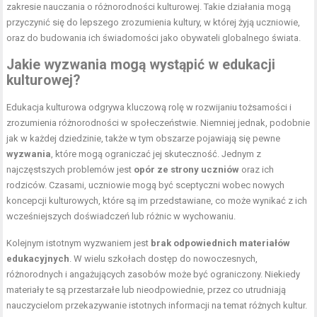
zakresie nauczania o różnorodności kulturowej. Takie działania mogą
przyczynić się do lepszego zrozumienia kultury, w której żyją uczniowie,
oraz do budowania ich świadomości jako obywateli globalnego świata.
Jakie wyzwania mogą wystąpić w edukacji
kulturowej?
Edukacja kulturowa odgrywa kluczową rolę w rozwijaniu tożsamości i
zrozumienia różnorodności w społeczeństwie. Niemniej jednak, podobnie
jak w każdej dziedzinie, także w tym obszarze pojawiają się pewne
wyzwania
, które mogą ograniczać jej skuteczność. Jednym z
najczęstszych problemów jest
opór ze strony uczniów
oraz ich
rodziców. Czasami, uczniowie mogą być sceptyczni wobec nowych
koncepcji kulturowych, które są im przedstawiane, co może wynikać z ich
wcześniejszych doświadczeń lub różnic w wychowaniu.
Kolejnym istotnym wyzwaniem jest
brak odpowiednich materiałów
edukacyjnych
. W wielu szkołach dostęp do nowoczesnych,
różnorodnych i angażujących zasobów może być ograniczony. Niekiedy
materiały te są przestarzałe lub nieodpowiednie, przez co utrudniają
nauczycielom przekazywanie istotnych informacji na temat różnych kultur.