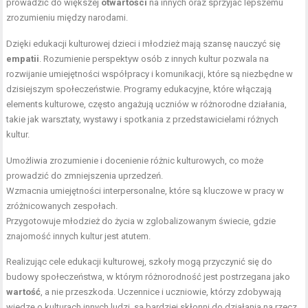
prowadzić do większej
otwartości
na innych oraz sprzyjać lepszemu
zrozumieniu między narodami.
Dzięki edukacji kulturowej dzieci i młodzież mają szansę nauczyć się
empatii
. Rozumienie perspektyw osób z innych kultur pozwala na
rozwijanie umiejętności współpracy i komunikacji, które są niezbędne w
dzisiejszym społeczeństwie. Programy edukacyjne, które włączają
elements kulturowe, często angażują uczniów w różnorodne działania,
takie jak warsztaty, wystawy i spotkania z przedstawicielami różnych
kultur.
Umożliwia zrozumienie i docenienie różnic kulturowych, co może
prowadzić do zmniejszenia uprzedzeń.
Wzmacnia umiejętności interpersonalne, które są kluczowe w pracy w
zróżnicowanych zespołach.
Przygotowuje młodzież do życia w zglobalizowanym świecie, gdzie
znajomość innych kultur jest atutem.
Realizując cele edukacji kulturowej, szkoły mogą przyczynić się do
budowy społeczeństwa, w którym różnorodność jest postrzegana jako
wartość
, a nie przeszkoda. Uczennice i uczniowie, którzy zdobywają
wiedzę o kulturach innych ludzi, są bardziej skłonni do działania na rzecz