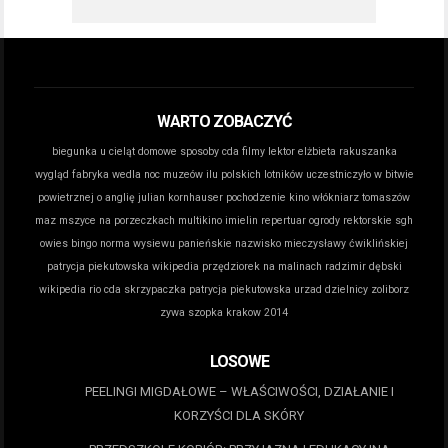
WARTO ZOBACZYĆ
biegunka u cieląt domowe sposoby
cda filmy lektor
elżbieta rakuszanka
wygląd
fabryka wedla noc muzeów
ilu polskich lotników uczestniczyło w bitwie
powietrznej o anglię
julian kornhauser pochodzenie
kino włókniarz tomaszów
maz
mszyce na porzeczkach
multikino imielin repertuar
ogrody rektorskie sgh
owies bingo norma wysiewu
panieńskie nazwisko mieczysławy ćwiklińskiej
patrycja piekutowska wikipedia
przędziorek na malinach
radzimir dębski
wikipedia
rio cda
skrzypaczka patrycja piekutowska
urzad dzielnicy zoliborz
zywa szopka krakow 2014
LOSOWE
PEELINGI MIGDAŁOWE – WŁAŚCIWOŚCI, DZIAŁANIE I
KORZYŚCI DLA SKÓRY