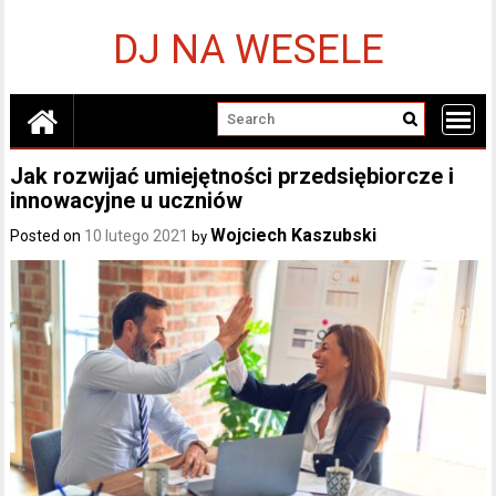
Skip
to
DJ NA WESELE
content
Jak rozwijać umiejętności przedsiębiorcze i
innowacyjne u uczniów
Wojciech Kaszubski
Posted on
10 lutego 2021
by