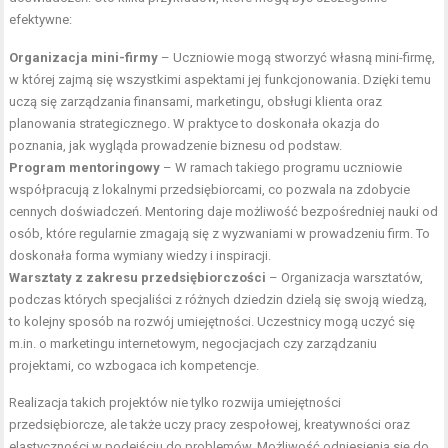
efektywne:
Organizacja mini-firmy
– Uczniowie mogą stworzyć własną mini-firmę,
w której zajmą się wszystkimi aspektami jej funkcjonowania. Dzięki temu
uczą się zarządzania finansami, marketingu, obsługi klienta oraz
planowania strategicznego. W praktyce to doskonała okazja do
poznania, jak wygląda prowadzenie biznesu od podstaw.
Program mentoringowy
– W ramach takiego programu uczniowie
współpracują z lokalnymi przedsiębiorcami, co pozwala na zdobycie
cennych doświadczeń. Mentoring daje możliwość bezpośredniej nauki od
osób, które regularnie zmagają się z wyzwaniami w prowadzeniu firm. To
doskonała forma wymiany wiedzy i inspiracji.
Warsztaty z zakresu przedsiębiorczości
– Organizacja warsztatów,
podczas których specjaliści z różnych dziedzin dzielą się swoją wiedzą,
to kolejny sposób na rozwój umiejętności. Uczestnicy mogą uczyć się
m.in. o marketingu internetowym, negocjacjach czy zarządzaniu
projektami, co wzbogaca ich kompetencje.
Realizacja takich projektów nie tylko rozwija umiejętności
przedsiębiorcze, ale także uczy pracy zespołowej, kreatywności oraz
elastyczności w podejściu do problemów. Możliwość odniesienia się do