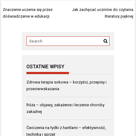
Nawigacja
Znaczenie uczenia się przez
Jak zachęcać uczniów do czytania
wpisu
doświadczenie w edukacji
literatury pięknej
OSTATNIE WPISY
Zdrowa terapia sokowa – korzyści, przepisy i
przeciwwskazania
Róża – objawy, zakażenie i leczenie choroby
zakaźnej
Ćwiczenia na łydki z hantlami – efektywność,
technika i sprzęt