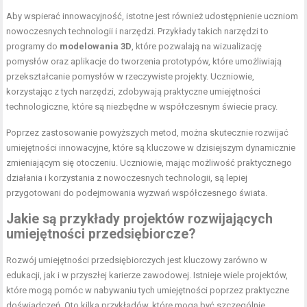
Aby wspierać innowacyjność, istotne jest również udostępnienie uczniom
nowoczesnych technologii i narzędzi. Przykłady takich narzędzi to
programy do
modelowania 3D
, które pozwalają na wizualizację
pomysłów oraz aplikacje do tworzenia prototypów, które umożliwiają
przekształcanie pomysłów w rzeczywiste projekty. Uczniowie,
korzystając z tych narzędzi, zdobywają praktyczne umiejętności
technologiczne, które są niezbędne w współczesnym świecie pracy.
Poprzez zastosowanie powyższych metod, można skutecznie rozwijać
umiejętności innowacyjne, które są kluczowe w dzisiejszym dynamicznie
zmieniającym się otoczeniu. Uczniowie, mając możliwość praktycznego
działania i korzystania z nowoczesnych technologii, są lepiej
przygotowani do podejmowania wyzwań współczesnego świata.
Jakie są przykłady projektów rozwijających
umiejętności przedsiębiorcze?
Rozwój umiejętności przedsiębiorczych jest kluczowy zarówno w
edukacji, jak i w przyszłej karierze zawodowej. Istnieje wiele projektów,
które mogą pomóc w nabywaniu tych umiejętności poprzez praktyczne
doświadczeń. Oto kilka przykładów, które mogą być szczególnie