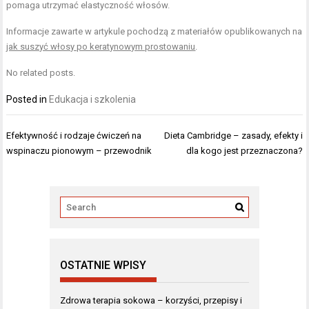
pomaga utrzymać elastyczność włosów.
Informacje zawarte w artykule pochodzą z materiałów opublikowanych na
jak suszyć włosy po keratynowym prostowaniu
.
No related posts.
Posted in
Edukacja i szkolenia
Nawigacja
Efektywność i rodzaje ćwiczeń na
Dieta Cambridge – zasady, efekty i
wpisu
wspinaczu pionowym – przewodnik
dla kogo jest przeznaczona?
OSTATNIE WPISY
Zdrowa terapia sokowa – korzyści, przepisy i