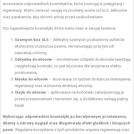
stosowanie odpowiednich kosmetyków, które pomogą w pielęgnacji i
regeneracji. Warto zwracać uwagę na produkty wolne od SLS, silikonów
oraz parabenów, aby chronić włosy przed uszkodzeniami.
Oto najważniejsze kosmetyki, które warto mieć w swojej łazience:
Szampon bez SLS
– delikatny szampon pozbawiony sulfatów
skutecznie oczyszcza pasma, nie naruszając przy tym ich
naturalnej ochrony,
Odżywka do włosów
– emolientowe odżywki doskonale nawilżają
i wygładzają kosmyki, co jest kluczowe dla utrzymania efektu
prostowania,
Maska do włosów
– stosowana co tydzień dostarcza intensywnej
regeneracji oraz wzmacnia strukturę włosów,
Olejki do włosów
– aplikowane na końcówki zabezpieczają je
przed przesuszeniem i łamaniem się, a dodatkowo nadają piękny
blask.
Wybierając odpowiednie kosmetyki po keratynowym prostowaniu,
dbamy o zdrowy wygląd oraz długotrwały efekt gładkich i lśniących
pasm.
Regularne korzystanie z tych produktów wspiera regenerację oraz