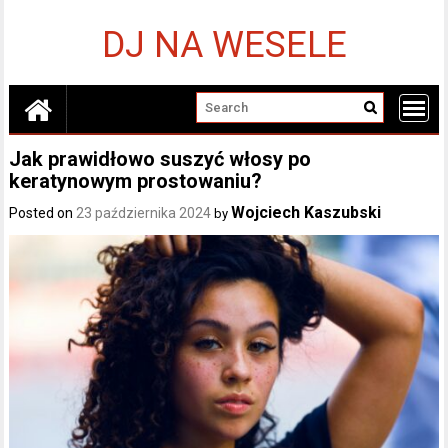
Skip
to
DJ NA WESELE
content
Jak prawidłowo suszyć włosy po
keratynowym prostowaniu?
Wojciech Kaszubski
Posted on
23 października 2024
by