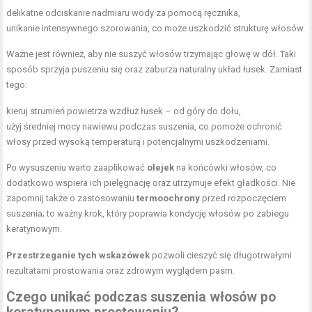
delikatne odciskanie nadmiaru wody za pomocą ręcznika,
unikanie intensywnego szorowania, co może uszkodzić strukturę włosów.
Ważne jest również, aby nie suszyć włosów trzymając głowę w dół. Taki
sposób sprzyja puszeniu się oraz zaburza naturalny układ łusek. Zamiast
tego:
kieruj strumień powietrza wzdłuż łusek – od góry do dołu,
użyj średniej mocy nawiewu podczas suszenia, co pomoże ochronić
włosy przed wysoką temperaturą i potencjalnymi uszkodzeniami.
Po wysuszeniu warto zaaplikować
olejek
na końcówki włosów, co
dodatkowo wspiera ich pielęgnację oraz utrzymuje efekt gładkości. Nie
zapomnij także o zastosowaniu
termoochrony
przed rozpoczęciem
suszenia; to ważny krok, który poprawia kondycję włosów po zabiegu
keratynowym.
Przestrzeganie tych wskazówek
pozwoli cieszyć się długotrwałymi
rezultatami prostowania oraz zdrowym wyglądem pasm.
Czego unikać podczas suszenia włosów po