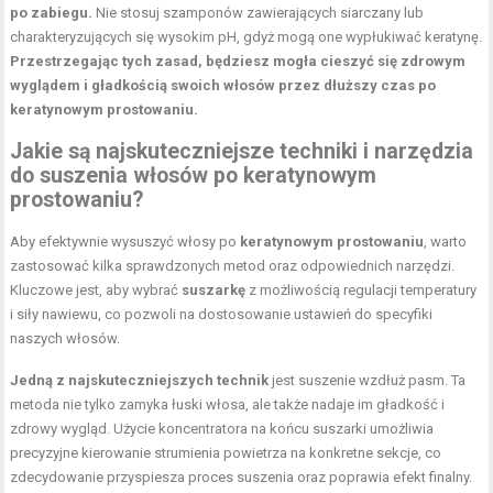
po zabiegu.
Nie stosuj szamponów zawierających siarczany lub
charakteryzujących się wysokim pH, gdyż mogą one wypłukiwać keratynę.
Przestrzegając tych zasad, będziesz mogła cieszyć się zdrowym
wyglądem i gładkością swoich włosów przez dłuższy czas po
keratynowym prostowaniu.
Jakie są najskuteczniejsze techniki i narzędzia
do suszenia włosów po keratynowym
prostowaniu?
Aby efektywnie wysuszyć włosy po
keratynowym prostowaniu
, warto
zastosować kilka sprawdzonych metod oraz odpowiednich narzędzi.
Kluczowe jest, aby wybrać
suszarkę
z możliwością regulacji temperatury
i siły nawiewu, co pozwoli na dostosowanie ustawień do specyfiki
naszych włosów.
Jedną z najskuteczniejszych technik
jest suszenie wzdłuż pasm. Ta
metoda nie tylko zamyka łuski włosa, ale także nadaje im gładkość i
zdrowy wygląd. Użycie koncentratora na końcu suszarki umożliwia
precyzyjne kierowanie strumienia powietrza na konkretne sekcje, co
zdecydowanie przyspiesza proces suszenia oraz poprawia efekt finalny.