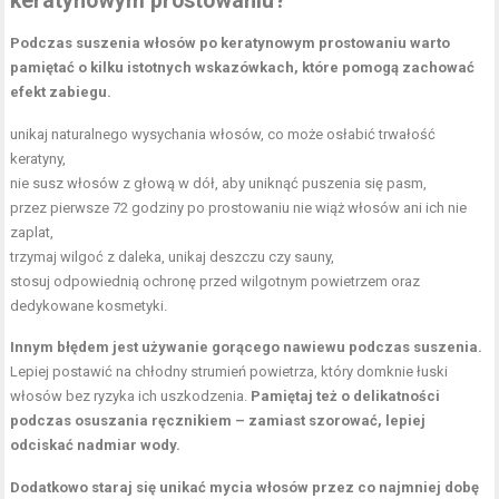
keratynowym prostowaniu?
Podczas suszenia włosów po keratynowym prostowaniu warto
pamiętać o kilku istotnych wskazówkach, które pomogą zachować
efekt zabiegu.
unikaj naturalnego wysychania włosów, co może osłabić trwałość
keratyny,
nie susz włosów z głową w dół, aby uniknąć puszenia się pasm,
przez pierwsze 72 godziny po prostowaniu nie wiąż włosów ani ich nie
zaplat,
trzymaj wilgoć z daleka, unikaj deszczu czy sauny,
stosuj odpowiednią ochronę przed wilgotnym powietrzem oraz
dedykowane kosmetyki.
Innym błędem jest używanie gorącego nawiewu podczas suszenia.
Lepiej postawić na chłodny strumień powietrza, który domknie łuski
włosów bez ryzyka ich uszkodzenia.
Pamiętaj też o delikatności
podczas osuszania ręcznikiem – zamiast szorować, lepiej
odciskać nadmiar wody.
Dodatkowo staraj się unikać mycia włosów przez co najmniej dobę