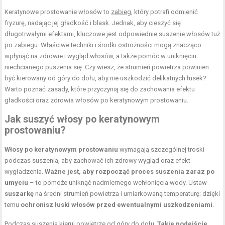
Keratynowe prostowanie włosów to
zabieg
, który potrafi odmienić
fryzurę, nadając jej gładkość i blask. Jednak, aby cieszyć się
długotrwałymi efektami, kluczowe jest odpowiednie suszenie włosów tuż
po zabiegu. Właściwe techniki i środki ostrożności mogą znacząco
wpłynąć na zdrowie i wygląd włosów, a także pomóc w uniknięciu
niechcianego puszenia się. Czy wiesz, że strumień powietrza powinien
być kierowany od góry do dołu, aby nie uszkodzić delikatnych łusek?
Warto poznać zasady, które przyczynią się do zachowania efektu
gładkości oraz zdrowia włosów po keratynowym prostowaniu.
Jak suszyć włosy po keratynowym
prostowaniu?
Włosy po keratynowym prostowaniu
wymagają szczególnej troski
podczas suszenia, aby zachować ich zdrowy wygląd oraz efekt
wygładzenia.
Ważne jest, aby rozpocząć proces suszenia zaraz po
umyciu
– to pomoże uniknąć nadmiernego wchłonięcia wody. Ustaw
suszarkę
na średni strumień powietrza i umiarkowaną temperaturę; dzięki
temu
ochronisz łuski włosów przed ewentualnymi uszkodzeniami
.
Podczas suszenia kieruj powietrze od góry do dołu.
Takie podejście