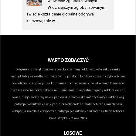
w świecie zglobalizowanym
W dzisiejszym zglobalizowanym
świecie kształcenie globalne odgrywa
kluczową rolę w …
WARTO ZOBACZYĆ
biegunka u cieląt domowe sposoby
cda filmy lektor
elżbieta rakuszanka
wygląd
fabryka wedla noc muzeów
ilu polskich lotników uczestniczyło w bitwie
powietrznej o anglię
julian kornhauser pochodzenie
kino włókniarz tomaszów
maz
mszyce na porzeczkach
multikino imielin repertuar
ogrody rektorskie sgh
owies bingo norma wysiewu
panieńskie nazwisko mieczysławy ćwiklińskiej
patrycja piekutowska wikipedia
przędziorek na malinach
radzimir dębski
wikipedia
rio cda
skrzypaczka patrycja piekutowska
urzad dzielnicy zoliborz
zywa szopka krakow 2014
LOSOWE