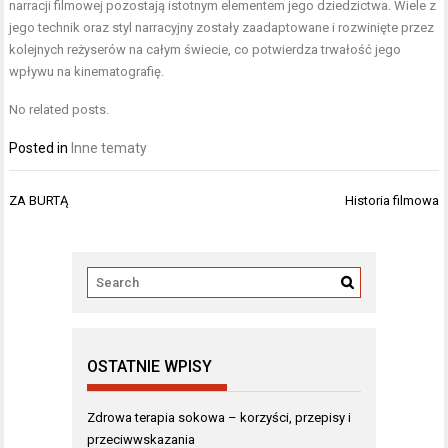
narracji filmowej pozostają istotnym elementem jego dziedzictwa. Wiele z
jego technik oraz styl narracyjny zostały zaadaptowane i rozwinięte przez
kolejnych reżyserów na całym świecie, co potwierdza trwałość jego
wpływu na kinematografię.
No related posts.
Posted in
Inne tematy
Nawigacja
ZA BURTĄ
Historia filmowa
wpisu
OSTATNIE WPISY
Zdrowa terapia sokowa – korzyści, przepisy i
przeciwwskazania