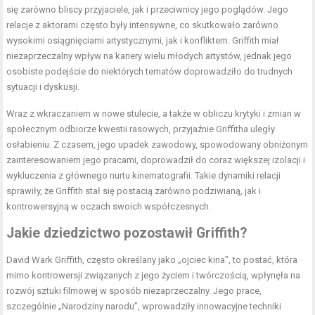
się zarówno bliscy przyjaciele, jak i przeciwnicy jego poglądów. Jego
relacje z aktorami często były intensywne, co skutkowało zarówno
wysokimi osiągnięciami artystycznymi, jak i konfliktem. Griffith miał
niezaprzeczalny wpływ na kariery wielu młodych artystów, jednak jego
osobiste podejście do niektórych tematów doprowadziło do trudnych
sytuacji i dyskusji.
Wraz z wkraczaniem w nowe stulecie, a także w obliczu krytyki i zmian w
społecznym odbiorze kwestii rasowych, przyjaźnie Griffitha uległy
osłabieniu. Z czasem, jego upadek zawodowy, spowodowany obniżonym
zainteresowaniem jego pracami, doprowadził do coraz większej izolacji i
wykluczenia z głównego nurtu kinematografii. Takie dynamiki relacji
sprawiły, że Griffith stał się postacią zarówno podziwianą, jak i
kontrowersyjną w oczach swoich współczesnych.
Jakie dziedzictwo pozostawił Griffith?
David Wark Griffith, często określany jako „ojciec kina”, to postać, która
mimo kontrowersji związanych z jego życiem i twórczością, wpłynęła na
rozwój sztuki filmowej w sposób niezaprzeczalny. Jego prace,
szczególnie „Narodziny narodu”, wprowadziły innowacyjne techniki