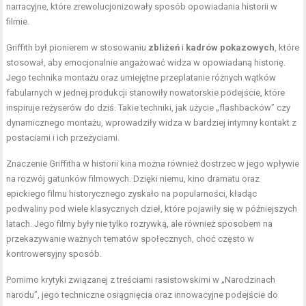
narracyjne, które zrewolucjonizowały sposób opowiadania historii w
filmie.
Griffith był pionierem w stosowaniu
zbliżeń
i
kadrów pokazowych
, które
stosował, aby emocjonalnie angażować widza w opowiadaną historię.
Jego technika montażu oraz umiejętne przeplatanie różnych wątków
fabularnych w jednej produkcji stanowiły nowatorskie podejście, które
inspiruje reżyserów do dziś. Takie techniki, jak użycie „flashbacków” czy
dynamicznego montażu, wprowadziły widza w bardziej intymny kontakt z
postaciami i ich przeżyciami.
Znaczenie Griffitha w historii kina można również dostrzec w jego wpływie
na rozwój gatunków filmowych. Dzięki niemu, kino dramatu oraz
epickiego filmu historycznego zyskało na popularności, kładąc
podwaliny pod wiele klasycznych dzieł, które pojawiły się w późniejszych
latach. Jego filmy były nie tylko rozrywką, ale również sposobem na
przekazywanie ważnych tematów społecznych, choć często w
kontrowersyjny sposób.
Pomimo krytyki związanej z treściami rasistowskimi w „Narodzinach
narodu”, jego techniczne osiągnięcia oraz innowacyjne podejście do