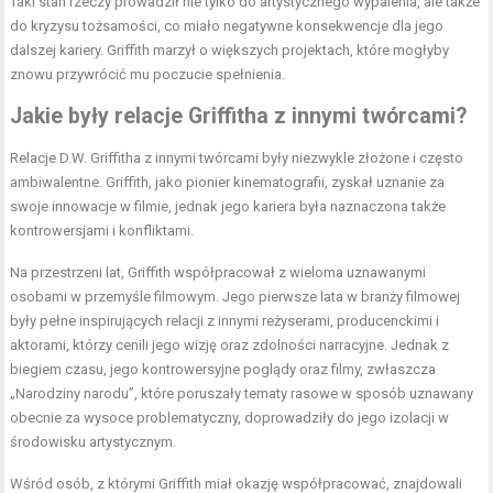
Taki stan rzeczy prowadził nie tylko do artystycznego wypalenia, ale także
do kryzysu tożsamości, co miało negatywne konsekwencje dla jego
dalszej kariery. Griffith marzył o większych projektach, które mogłyby
znowu przywrócić mu poczucie spełnienia.
Jakie były relacje Griffitha z innymi twórcami?
Relacje D.W. Griffitha z innymi twórcami były niezwykle złożone i często
ambiwalentne. Griffith, jako pionier kinematografii, zyskał uznanie za
swoje innowacje w filmie, jednak jego kariera była naznaczona także
kontrowersjami i konfliktami.
Na przestrzeni lat, Griffith współpracował z wieloma uznawanymi
osobami w przemyśle filmowym. Jego pierwsze lata w branży filmowej
były pełne inspirujących relacji z innymi reżyserami, producenckimi i
aktorami, którzy cenili jego wizję oraz zdolności narracyjne. Jednak z
biegiem czasu, jego kontrowersyjne poglądy oraz filmy, zwłaszcza
„Narodziny narodu”, które poruszały tematy rasowe w sposób uznawany
obecnie za wysoce problematyczny, doprowadziły do jego izolacji w
środowisku artystycznym.
Wśród osób, z którymi Griffith miał okazję współpracować, znajdowali