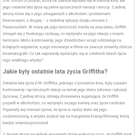
D.W. Griffith to postać, która na zawsze wpisała się w historię kina, ale
jego ostatnie lata życia są pełne sprzecznych narracji i emocji. Z jednej
strony mówi się o jego zmaganiach z alkoholem i problemami
finansowymi, z drugiej – o stabilnej sytuacji dzięki umowie z
Paramountem. W miarę jak jego twórczość traciła na znaczeniu, Griffith
zmagał się z frustracją i izolacją, co wpłynęło na jego relacje z innymi
twórcami. Mimo kontrowersji, jego dziedzictwo wciąż oddziałuje na
kolejnych reżyserów, a jego innowacje w filmie na zawsze zmieniły oblicze
kinematografii. Co tak naprawdę wydarzyło się w ostatnich latach życia
tego wielkiego artysty?
Jakie były ostatnie lata życia Griffitha?
Ostatnie lata życia D.W. Griffitha, jednego z pionierów kina, były czasem
kontrowersji i sprzecznych relacji na temat jego stanu zdrowia i sytuacji
życiowej. Z jednej strony, istnieją doniesienia sugerujące, że Griffith
popadł w alkoholizm, co wpłynęło na jego karierę oraz życie osobiste.
Pojawiały się również opinie, że życie w nędzy stało się jego
codziennością, a artysta znalazł się na marginesie branży filmowej, którą
kiedyś zrewolucjonizował.
Z drugiej strony są jednak argumenty, które wskazują na to, że Griffith miał