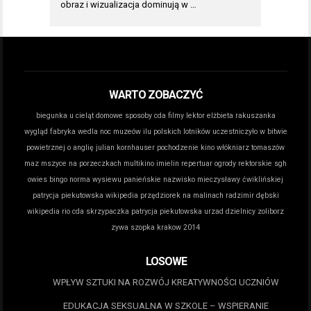
obraz i wizualizacja dominują w …
WARTO ZOBACZYĆ
biegunka u cieląt domowe sposoby
cda filmy lektor
elżbieta rakuszanka
wygląd
fabryka wedla noc muzeów
ilu polskich lotników uczestniczyło w bitwie
powietrznej o anglię
julian kornhauser pochodzenie
kino włókniarz tomaszów
maz
mszyce na porzeczkach
multikino imielin repertuar
ogrody rektorskie sgh
owies bingo norma wysiewu
panieńskie nazwisko mieczysławy ćwiklińskiej
patrycja piekutowska wikipedia
przędziorek na malinach
radzimir dębski
wikipedia
rio cda
skrzypaczka patrycja piekutowska
urzad dzielnicy zoliborz
zywa szopka krakow 2014
LOSOWE
WPŁYW SZTUKI NA ROZWÓJ KREATYWNOŚCI UCZNIÓW
EDUKACJA SEKSUALNA W SZKOLE – WSPIERANIE