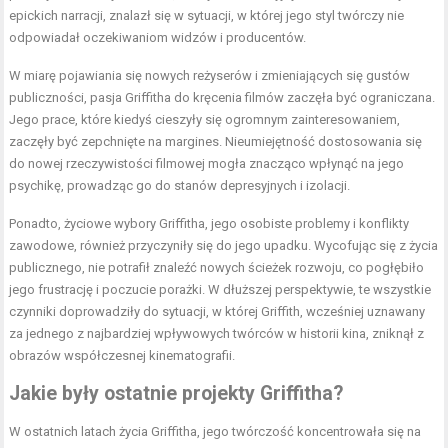
epickich narracji, znalazł się w sytuacji, w której jego styl twórczy nie
odpowiadał oczekiwaniom widzów i producentów.
W miarę pojawiania się nowych reżyserów i zmieniających się gustów
publiczności, pasja Griffitha do kręcenia filmów zaczęła być ograniczana.
Jego prace, które kiedyś cieszyły się ogromnym zainteresowaniem,
zaczęły być zepchnięte na margines. Nieumiejętność dostosowania się
do nowej rzeczywistości filmowej mogła znacząco wpłynąć na jego
psychikę, prowadząc go do stanów depresyjnych i izolacji.
Ponadto, życiowe wybory Griffitha, jego osobiste problemy i konflikty
zawodowe, również przyczyniły się do jego upadku. Wycofując się z życia
publicznego, nie potrafił znaleźć nowych ścieżek rozwoju, co pogłębiło
jego frustrację i poczucie porażki. W dłuższej perspektywie, te wszystkie
czynniki doprowadziły do sytuacji, w której Griffith, wcześniej uznawany
za jednego z najbardziej wpływowych twórców w historii kina, zniknął z
obrazów współczesnej kinematografii.
Jakie były ostatnie projekty Griffitha?
W ostatnich latach życia Griffitha, jego twórczość koncentrowała się na