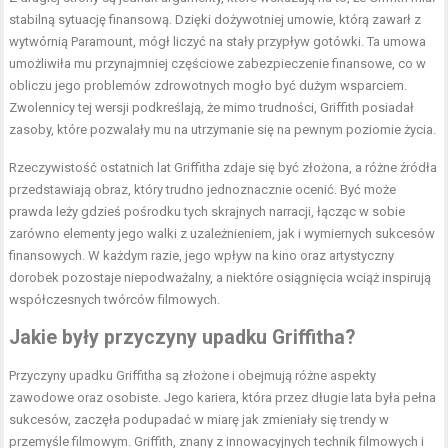
stabilną sytuację finansową. Dzięki dożywotniej umowie, którą zawarł z
wytwórnią Paramount, mógł liczyć na stały przypływ gotówki. Ta umowa
umożliwiła mu przynajmniej częściowe zabezpieczenie finansowe, co w
obliczu jego problemów zdrowotnych mogło być dużym wsparciem.
Zwolennicy tej wersji podkreślają, że mimo trudności, Griffith posiadał
zasoby, które pozwalały mu na utrzymanie się na pewnym poziomie życia.
Rzeczywistość ostatnich lat Griffitha zdaje się być złożona, a różne źródła
przedstawiają obraz, który trudno jednoznacznie ocenić. Być może
prawda leży gdzieś pośrodku tych skrajnych narracji, łącząc w sobie
zarówno elementy jego walki z uzależnieniem, jak i wymiernych sukcesów
finansowych. W każdym razie, jego wpływ na kino oraz artystyczny
dorobek pozostaje niepodważalny, a niektóre osiągnięcia wciąż inspirują
współczesnych twórców filmowych.
Jakie były przyczyny upadku Griffitha?
Przyczyny upadku Griffitha są złożone i obejmują różne aspekty
zawodowe oraz osobiste. Jego kariera, która przez długie lata była pełna
sukcesów, zaczęła podupadać w miarę jak zmieniały się trendy w
przemyśle filmowym. Griffith, znany z innowacyjnych technik filmowych i