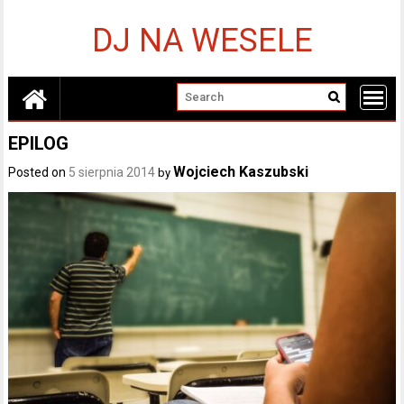
Skip
to
DJ NA WESELE
content
EPILOG
Wojciech Kaszubski
Posted on
5 sierpnia 2014
by