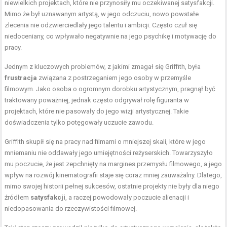
niewielkich projektach, które nie przynosiły mu oczekiwanej satysfakcji.
Mimo że był uznawanym artystą, w jego odczuciu, nowo powstałe
zlecenia nie odzwierciedlały jego talentu i ambicji. Często czuł się
niedoceniany, co wpływało negatywnie na jego psychikę i motywację do
pracy.
Jednym z kluczowych problemów, z jakimi zmagał się Griffith, była
frustracja
związana z postrzeganiem jego osoby w przemyśle
filmowym. Jako osoba o ogromnym dorobku artystycznym, pragnął być
traktowany poważniej, jednak często odgrywał rolę figuranta w
projektach, które nie pasowały do jego wizji artystycznej. Takie
doświadczenia tylko potęgowały uczucie zawodu.
Griffith skupił się na pracy nad filmami o mniejszej skali, które w jego
mniemaniu nie oddawały jego umiejętności reżyserskich. Towarzyszyło
mu poczucie, że jest zepchnięty na margines przemysłu filmowego, a jego
wpływ na rozwój kinematografii staje się coraz mniej zauważalny. Dlatego,
mimo swojej historii pełnej sukcesów, ostatnie projekty nie były dla niego
źródłem
satysfakcji
, a raczej powodowały poczucie alienacji i
niedopasowania do rzeczywistości filmowej.