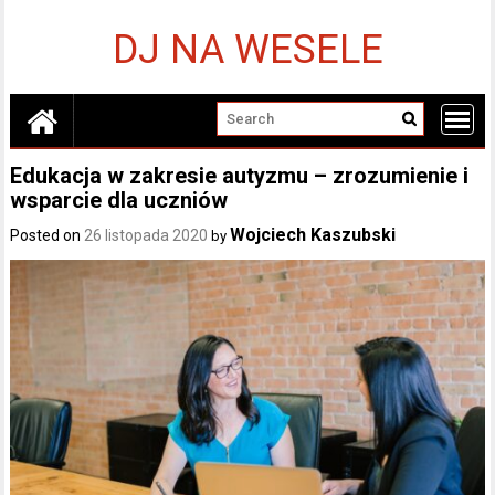
Skip
to
DJ NA WESELE
content
Edukacja w zakresie autyzmu – zrozumienie i
wsparcie dla uczniów
Wojciech Kaszubski
Posted on
26 listopada 2020
by