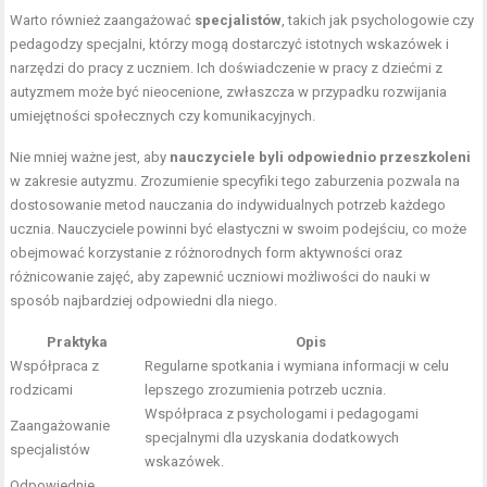
Warto również zaangażować
specjalistów
, takich jak psychologowie czy
pedagodzy specjalni, którzy mogą dostarczyć istotnych wskazówek i
narzędzi do pracy z uczniem. Ich doświadczenie w pracy z dziećmi z
autyzmem może być nieocenione, zwłaszcza w przypadku rozwijania
umiejętności społecznych czy komunikacyjnych.
Nie mniej ważne jest, aby
nauczyciele byli odpowiednio przeszkoleni
w zakresie autyzmu. Zrozumienie specyfiki tego zaburzenia pozwala na
dostosowanie metod nauczania do indywidualnych potrzeb każdego
ucznia. Nauczyciele powinni być elastyczni w swoim podejściu, co może
obejmować korzystanie z różnorodnych form aktywności oraz
różnicowanie zajęć, aby zapewnić uczniowi możliwości do nauki w
sposób najbardziej odpowiedni dla niego.
Praktyka
Opis
Współpraca z
Regularne spotkania i wymiana informacji w celu
rodzicami
lepszego zrozumienia potrzeb ucznia.
Współpraca z psychologami i pedagogami
Zaangażowanie
specjalnymi dla uzyskania dodatkowych
specjalistów
wskazówek.
Odpowiednie