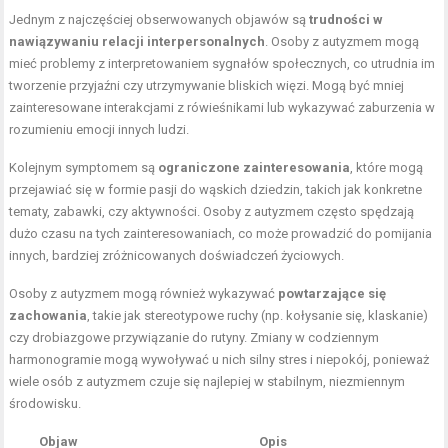
Jednym z najczęściej obserwowanych objawów są
trudności w
nawiązywaniu relacji interpersonalnych
. Osoby z autyzmem mogą
mieć problemy z interpretowaniem sygnałów społecznych, co utrudnia im
tworzenie przyjaźni czy utrzymywanie bliskich więzi. Mogą być mniej
zainteresowane interakcjami z rówieśnikami lub wykazywać zaburzenia w
rozumieniu emocji innych ludzi.
Kolejnym symptomem są
ograniczone zainteresowania
, które mogą
przejawiać się w formie pasji do wąskich dziedzin, takich jak konkretne
tematy, zabawki, czy aktywności. Osoby z autyzmem często spędzają
dużo czasu na tych zainteresowaniach, co może prowadzić do pomijania
innych, bardziej zróżnicowanych doświadczeń życiowych.
Osoby z autyzmem mogą również wykazywać
powtarzające się
zachowania
, takie jak stereotypowe ruchy (np. kołysanie się, klaskanie)
czy drobiazgowe przywiązanie do rutyny. Zmiany w codziennym
harmonogramie mogą wywoływać u nich silny stres i niepokój, ponieważ
wiele osób z autyzmem czuje się najlepiej w stabilnym, niezmiennym
środowisku.
Objaw
Opis