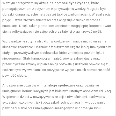
Ważnym narzędziem są
wizualne pomoce dydaktyczne
, które
pomagają uczniom z autyzmem w przyswajaniu wiedzy. Mogą to być
obrazki, diagramy, schematy czy też tablice z informacjami. Wizualizacja
pojęć ułatwia zrozumienie treści oraz angażuje dziecko w proces
nauczania. Dzięki takim pomocom uczniowie mogą lepiej koncentrować
się na odbywających się zajęciach oraz łatwiej organizować myśli.
Wprowadzenie
rutyn i struktur
w codziennym nauczaniu również ma
kluczowe znaczenie. Uczniowie z autyzmem często lepiej funkcjonują w
stałym, przewidywalnym środowisku, które zmniejsza poziom lęku i
niepewności. Stały harmonogram zajęć, powtarzalne rytuały oraz
przewidywalne zmiany w planie lekcji pozwalają uczniom oswoić się z
codziennymi wyzwaniami, co pozytywnie wpływa na ich samodzielność i
pewność siebie.
Angażowanie uczniów w
interakcje społeczne
oraz rozwijanie
umiejętności komunikacyjnych jest kolejnym istotnym aspektem edukacji.
Wspieranie dzieci w nawiązywaniu relacji z rówieśnikami, zarówno w
sytuacjach szkolnych, jak i pozaszkolnych, pomaga im w budowaniu
pewności siebie oraz umiejętności niezbędnych w dorosłym życiu.