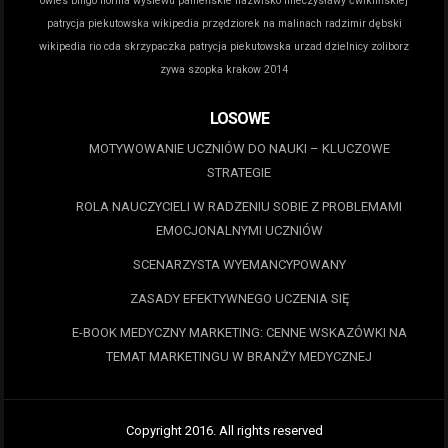
owies bingo norma wysiewu
panieńskie nazwisko mieczysławy ćwiklińskiej
patrycja piekutowska wikipedia
przędziorek na malinach
radzimir dębski
wikipedia
rio cda
skrzypaczka patrycja piekutowska
urzad dzielnicy zoliborz
zywa szopka krakow 2014
LOSOWE
MOTYWOWANIE UCZNIÓW DO NAUKI – KLUCZOWE
STRATEGIE
ROLA NAUCZYCIELI W RADZENIU SOBIE Z PROBLEMAMI
EMOCJONALNYMI UCZNIÓW
SCENARZYSTA WYEMANCYPOWANY
ZASADY EFEKTYWNEGO UCZENIA SIĘ
E-BOOK MEDYCZNY MARKETING: CENNE WSKAZÓWKI NA
TEMAT MARKETINGU W BRANŻY MEDYCZNEJ
Copyright 2016. All rights reserved