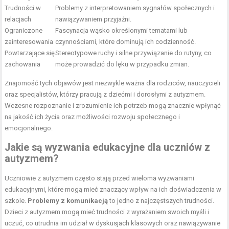
Trudności w
Problemy z interpretowaniem sygnałów społecznych i
relacjach
nawiązywaniem przyjaźni.
Ograniczone
Fascynacja wąsko określonymi tematami lub
zainteresowania
czynnościami, które dominują ich codzienność.
Powtarzające się
Stereotypowe ruchy i silne przywiązanie do rutyny, co
zachowania
może prowadzić do lęku w przypadku zmian.
Znajomość tych objawów jest niezwykle ważna dla rodziców, nauczycieli
oraz specjalistów, którzy pracują z dziećmi i dorosłymi z autyzmem.
Wczesne rozpoznanie i zrozumienie ich potrzeb mogą znacznie wpłynąć
na jakość ich życia oraz możliwości rozwoju społecznego i
emocjonalnego.
Jakie są wyzwania edukacyjne dla uczniów z
autyzmem?
Uczniowie z autyzmem często stają przed wieloma wyzwaniami
edukacyjnymi, które mogą mieć znaczący wpływ na ich doświadczenia w
szkole.
Problemy z komunikacją
to jedno z najczęstszych trudności.
Dzieci z autyzmem mogą mieć trudności z wyrażaniem swoich myśli i
uczuć, co utrudnia im udział w dyskusjach klasowych oraz nawiązywanie