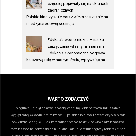
częściej pojawiały się na ekranach
zagranicznych
Polskie kino zyskuje coraz większe uznanie na
międzynarodowej scenie, a …
Edukacja ekonomiczna – nauka
zarządzania własnymi finansami
Edukacja ekonomiczna odgrywa
kluczową rolę w naszym życiu, wpływając na …
WARTO ZOBACZYĆ
biegunka u cieląt domowe sposoby
cda filmy lektor
elżbieta rakuszanka
wygląd
fabryka wedla noc muzeów
ilu polskich lotników uczestniczyło w bitwie
powietrznej o anglię
julian kornhauser pochodzenie
kino włókniarz tomaszów
maz
mszyce na porzeczkach
multikino imielin repertuar
ogrody rektorskie sgh