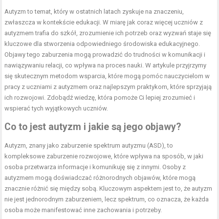
Autyzm to temat, który w ostatnich latach zyskuje na znaczeniu,
zwłaszcza w kontekście edukacji. W miarę jak coraz więcej uczniów z
autyzmem trafia do szkół, zrozumienie ich potrzeb oraz wyzwań staje się
kluczowe dla stworzenia odpowiedniego środowiska edukacyjnego.
Objawy tego zaburzenia mogą prowadzić do trudności w komunikacji i
nawiązywaniu relacji, co wpływa na proces nauki. W artykule przyjrzymy
się skutecznym metodom wsparcia, które mogą pomóc nauczycielom w
pracy z uczniami z autyzmem oraz najlepszym praktykom, które sprzyjają
ich rozwojowi. Zdobądź wiedzę, która pomoże Ci lepiej zrozumieć i
wspierać tych wyjątkowych uczniów.
Co to jest autyzm i jakie są jego objawy?
Autyzm, znany jako zaburzenie spektrum autyzmu (ASD), to
kompleksowe zaburzenie rozwojowe, które wpływa na sposób, w jaki
osoba przetwarza informacje i komunikuję się z innymi. Osoby z
autyzmem mogą doświadczać różnorodnych objawów, które mogą
znacznie różnić się między sobą. Kluczowym aspektem jest to, że autyzm
nie jest jednorodnym zaburzeniem, lecz spektrum, co oznacza, że każda
osoba może manifestować inne zachowania i potrzeby.