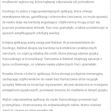
możliwość wyboru tej, która najlepiej odpowiada ich potrzebom.
Duolingo to jedna z najpopularniejszych aplikacji, która oferuje
interaktywne lekcje, gamifikację i różnorodne ćwiczenia, co może sprawić,
że nauka staje się bardziej angażująca. Użytkownicy mogą uczyć się
poprzez powtarzanie słówek, fraz oraz gramatyki, a także uczestniczyć w
quizach weryfikujących zdobytą wiedzę.
Kolejną aplikacją wartą uwagi jest Babbel. W przeciwieństwie do
Duolingo, Babbel skupia się bardziej na kontekście i praktycznych
zwrotach, co czyni ją idealną dla osób, które planują używać języka
francuskiego w komunikacji. Ćwiczenia w Babbel obejmują sytuacje z
życia codziennego, co ułatwia naukę użytecznych fraz i gramatyki.
Rosetta Stone z kolei to aplikacja, która stosuje podejście immersyjne,
zachęcając użytkowników do nauki bez tłumaczenia słów na język
ojczysty. Metoda ta może być wyzwaniem, ale jest skuteczna w rozwijaniu
umiejętności językowych, ponieważ zmusza do myślenia w danym języku.
Wybór odpowiedniej aplikacji do nauki francuskiego powinien być
przemyślany i dostosowany do indywidualnych celów. Warto również
zwrócić uwagę na takie aspekty jak: