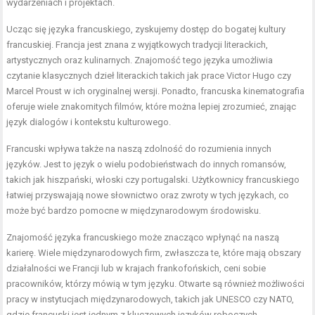
wydarzeniach i projektach.
Ucząc się języka francuskiego, zyskujemy dostęp do bogatej kultury
francuskiej. Francja jest znana z wyjątkowych tradycji literackich,
artystycznych oraz kulinarnych. Znajomość tego języka umożliwia
czytanie klasycznych dzieł literackich takich jak prace Victor Hugo czy
Marcel Proust w ich oryginalnej wersji. Ponadto, francuska kinematografia
oferuje wiele znakomitych filmów, które można lepiej zrozumieć, znając
język dialogów i kontekstu kulturowego.
Francuski wpływa także na naszą zdolność do rozumienia innych
języków. Jest to język o wielu podobieństwach do innych romansów,
takich jak hiszpański, włoski czy portugalski. Użytkownicy francuskiego
łatwiej przyswajają nowe słownictwo oraz zwroty w tych językach, co
może być bardzo pomocne w międzynarodowym środowisku.
Znajomość języka francuskiego może znacząco wpłynąć na naszą
karierę. Wiele międzynarodowych firm, zwłaszcza te, które mają obszary
działalności we Francji lub w krajach frankofońskich, ceni sobie
pracowników, którzy mówią w tym języku. Otwarte są również możliwości
pracy w instytucjach międzynarodowych, takich jak UNESCO czy NATO,
gdzie francuski jest jednym z kluczowych języków roboczych.