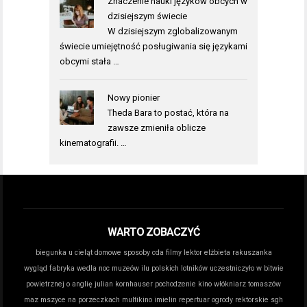
Znaczenie nauki języków obcych w
dzisiejszym świecie
W dzisiejszym zglobalizowanym
świecie umiejętność posługiwania się językami
obcymi stała …
Nowy pionier
Theda Bara to postać, która na
zawsze zmieniła oblicze
kinematografii. …
WARTO ZOBACZYĆ
biegunka u cieląt domowe sposoby
cda filmy lektor
elżbieta rakuszanka
wygląd
fabryka wedla noc muzeów
ilu polskich lotników uczestniczyło w bitwie
powietrznej o anglię
julian kornhauser pochodzenie
kino włókniarz tomaszów
maz
mszyce na porzeczkach
multikino imielin repertuar
ogrody rektorskie sgh