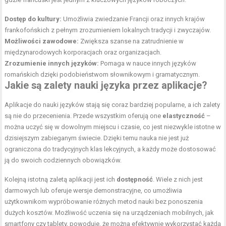
Dostęp do kultury:
Umożliwia zwiedzanie Francji oraz innych krajów
frankofońskich z pełnym zrozumieniem lokalnych tradycji i zwyczajów.
Możliwości zawodowe:
Zwiększa szanse na zatrudnienie w
międzynarodowych korporacjach oraz organizacjach.
Zrozumienie innych języków:
Pomaga w nauce innych języków
romańskich dzięki podobieństwom słownikowym i gramatycznym.
Jakie są zalety nauki języka przez aplikacje?
Aplikacje do nauki języków stają się coraz bardziej popularne, a ich zalety
są nie do przecenienia. Przede wszystkim oferują one
elastyczność
–
można uczyć się w dowolnym miejscu i czasie, co jest niezwykle istotne w
dzisiejszym zabieganym świecie. Dzięki temu nauka nie jest już
ograniczona do tradycyjnych klas lekcyjnych, a każdy może dostosować
ją do swoich codziennych obowiązków.
Kolejną istotną zaletą aplikacji jest ich
dostępność
. Wiele z nich jest
darmowych lub oferuje wersje demonstracyjne, co umożliwia
użytkownikom wypróbowanie różnych metod nauki bez ponoszenia
dużych kosztów. Możliwość uczenia się na urządzeniach mobilnych, jak
smartfony czy tablety, powoduje, że można efektywnie wykorzystać każdą