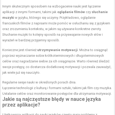
Innym skutecznym sposobem na wzbogacenie nauki jest łączenie
aplikacji z innymi formami, takimi jak
oglądanie filmów
czy
słuchanie
muzyki
w języku, którego się uczymy. Przykładowo, oglądanie
francuskich filmów z napisami może pomóc w osłuchaniu się z językiem
oraz zrozumieniu kontekstu, w jakim są używane konkretne zwroty.
Słuchanie muzyki to kolejny sposób na przyswajanie nowych słów i
wyrażeń w bardziej przyjemny sposób.
Konieczne jest również
utrzymywanie motywacji
. Można to osiągnąć
poprzez wyznaczanie sobie krótkoterminowych i długoterminowych
celów oraz nagradzanie siebie za ich osiągnięcie. Warto również śledzić
swoje postępy, co dostarcza dodatkowej motywacji i pozwala zauważyć,
jak wiele już się nauczyło.
Regularne sesje nauki w określonych porach dnia.
Łączenie technologii z kulturą i formami sztuki, takimi jak film czy muzyka.
Ustalanie celów oraz monitorowanie postępów dla utrzymania motywacji.
Jakie są najczęstsze błędy w nauce języka
przez aplikacje?
Użytkownicy aplikacji do nauki języków często mają problemy z