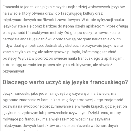
Francuski to jeden z najpiękniejszych i najbardziej wpływowych języków
na świecie, który otwiera drzwi do fascynującej kultury oraz
międzynarodowych możliwości zawodowych. W dobie cyfryzacji nauka
języków staje się coraz bardziej dostępna dzięki aplikacjom, które oferują
elastyczność i interaktywne metody. Od gier po quizy, te nowoczesne
narzędzia angażują uczniów i dostosowują program nauczania do ich
indywidualnych potrzeb. Jednak aby skutecznie przyswoić język, warto
znać nie tylko zalety, ale także typowe pułapki, które mogą utrudnić
postępy. Wyrusz w podróż po świecie nauki francuskiego z aplikacjami,
które mogą uczynić ten proces nie tylko efektywnym, ale również
przyjemnym!
Dlaczego warto uczyć się języka francuskiego?
Język francuski, jako jeden z najczęściej używanych na świecie, ma
ogromne znaczenie w komunikacji międzynarodowej. Jego znajomość
pozwala na swobodne porozumiewanie się w wielu krajach, gdzie jest on
językiem urzędowym lub powszechnie używanym. Dzięki temu, osoby
mówiące po francusku mają większe możliwości nawiązywania
międzynarodowych kontaktów oraz uczestniczenia w różnorodnych