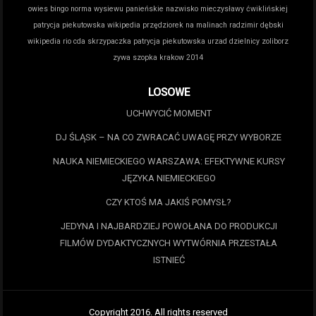
owies bingo norma wysiewu
panieńskie nazwisko mieczysławy ćwiklińskiej
patrycja piekutowska wikipedia
przędziorek na malinach
radzimir dębski
wikipedia
rio cda
skrzypaczka patrycja piekutowska
urzad dzielnicy zoliborz
zywa szopka krakow 2014
LOSOWE
UCHWYCIĆ MOMENT
DJ ŚLĄSK – NA CO ZWRACAĆ UWAGĘ PRZY WYBORZE
NAUKA NIEMIECKIEGO WARSZAWA: EFEKTYWNE KURSY
JĘZYKA NIEMIECKIEGO
CZY KTOŚ MA JAKIŚ POMYSŁ?
JEDYNA I NAJBARDZIEJ POWOŁANA DO PRODUKCJI
FILMÓW DYDAKTYCZNYCH WYTWÓRNIA PRZESTAŁA
ISTNIEĆ
Copyright 2016. All rights reserved