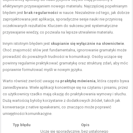
efektywnym przyswajaniem nowego materiału. Najczęściej popełnianym
błędem jest
brak regularności
w nauce. Niezależnie od tego, jak dobrze
zaprojektowana jest aplikacja, sporadyczne sesje nauki nie przyniosą
oczekiwanych rezultatów. Kluczem do sukcesu jest systematyczne
przyswajanie wiedzy, co pozwala na lepsze utrwalenie materiału.
Innym istotnym błędem jest
skupianie się wyłącznie na słownictwie
.
Choć znajomość słów jest fundamentalna, ignorowanie gramatyki może
prowadzić do poważnych trudności w komunikacji. Osoby uczące się
powinny regularnie praktykować gramatykę oraz strukturę zdań, aby móc
poprawnie formułować myśli w nowym języku.
Warto również zwrócić uwagę na
praktykę mówienia
, która często bywa
zaniedbywana. Wiele aplikacji koncentruje się na czytaniu i pisaniu, przez
co użytkownicy rzadko mają okazję do praktykowania wymowy i słuchu.
Dużą wartością byłoby korzystanie z dodatkowych źródeł, takich jak
konwersacje z native speakerami, co znacząco może poprawić
umiejętności komunikacyjne.
Typ błędu
Opis
Uczę się sporadycznie, bez ustalonego