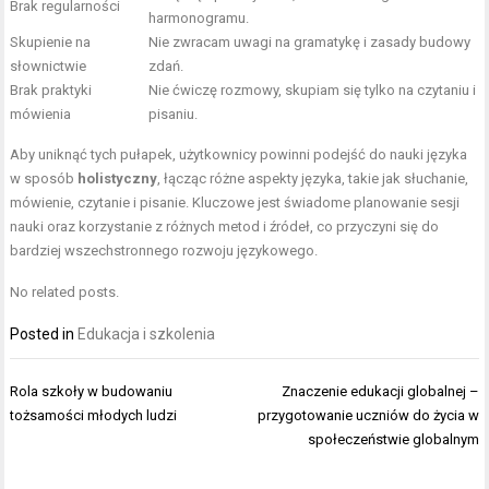
Brak regularności
harmonogramu.
Skupienie na
Nie zwracam uwagi na gramatykę i zasady budowy
słownictwie
zdań.
Brak praktyki
Nie ćwiczę rozmowy, skupiam się tylko na czytaniu i
mówienia
pisaniu.
Aby uniknąć tych pułapek, użytkownicy powinni podejść do nauki języka
w sposób
holistyczny
, łącząc różne aspekty języka, takie jak słuchanie,
mówienie, czytanie i pisanie. Kluczowe jest świadome planowanie sesji
nauki oraz korzystanie z różnych metod i źródeł, co przyczyni się do
bardziej wszechstronnego rozwoju językowego.
No related posts.
Posted in
Edukacja i szkolenia
Nawigacja
Rola szkoły w budowaniu
Znaczenie edukacji globalnej –
wpisu
tożsamości młodych ludzi
przygotowanie uczniów do życia w
społeczeństwie globalnym