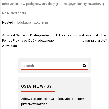
młodych ludzi w podejmowaniu decyzji dotyczących kariery zawodowej.
No related posts.
Posted in
Edukacja i szkolenia
Nawigacja
Adwokat Szczecin: Profesjonalna
Edukacja środowiskowa – jak dbać
wpisu
Pomoc Prawna od Doświadczonego
o naszą planetę?
Adwokata
OSTATNIE WPISY
Zdrowa terapia sokowa – korzyści, przepisy i
przeciwwskazania