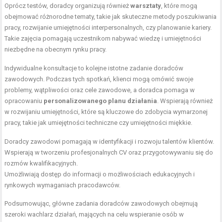
Oprócz testów, doradcy organizują również
warsztaty
, które mogą
obejmować różnorodne tematy, takie jak skuteczne metody poszukiwania
pracy, rozwijanie umiejętności interpersonalnych, czy planowanie kariery.
Takie zajęcia pomagają uczestnikom nabywać wiedzę i umiejętności
niezbędne na obecnym rynku pracy.
Indywidualne konsultacje to kolejne istotne zadanie doradców
zawodowych. Podczas tych spotkań, klienci mogą omówić swoje
problemy, wątpliwości oraz cele zawodowe, a doradca pomaga w
opracowaniu
personalizowanego planu działania
. Wspierają również
w rozwijaniu umiejętności, które są kluczowe do zdobycia wymarzonej
pracy, takie jak umiejętności techniczne czy umiejętności miękkie.
Doradcy zawodowi pomagają w identyfikacji i rozwoju talentów klientów.
Wspierają w tworzeniu profesjonalnych CV oraz przygotowywaniu się do
rozmów kwalifikacyjnych.
Umożliwiają dostęp do informacji o możliwościach edukacyjnych i
rynkowych wymaganiach pracodawców.
Podsumowując, główne zadania doradców zawodowych obejmują
szeroki wachlarz działań, mających na celu wspieranie osób w