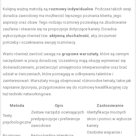
Kolejną ważną metodą są
rozmowy indywidualne
. Podczas takich sesji
doradca zawodowy ma możliwość lepszego poznania klienta, jego
aspiracji oraz obaw. Tego rodzaju rozmowy pozwalają na zbudowanie
zaufania i otwarcie się na propozycje dotyczące kariery. Doradca
wykorzystuje również tzw.
aktywną słuchalność
, aby zrozumieć
potrzeby i oczekiwania swojej rozmówcy.
Warto również zwrócić uwagę na
grupowe warsztaty
, które są cennym
narzędziem w pracy doradczej. Uczestnicy mają okazję wymieniać się
doświadczeniami, przećwiczyć umiejętności interpersonalne oraz brać
udział w ćwiczeniach, które pomagają w odkrywaniu talentów i
zainteresowań. Warsztaty mogą obejmować różnorodne tematy, takie jak
napisanie życiorysu, przygotowanie się do rozmowy kwalifikacyjnej czy
też techniki networkingowe.
Metoda
Opis
Zastosowanie
Zestaw narzędzi oceniających
Identyfikacja mocnych
Testy
predyspozycje i preferencje
stron i pomoc w wyborze
psychologiczne
zawodowe
kariery
Osobiste wsparcie i
Rozmowy
Bezpośrednia interakcja