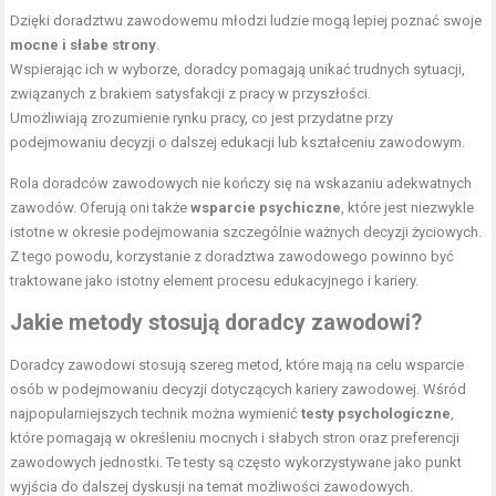
Dzięki doradztwu zawodowemu młodzi ludzie mogą lepiej poznać swoje
mocne i słabe strony
.
Wspierając ich w wyborze, doradcy pomagają unikać trudnych sytuacji,
związanych z brakiem satysfakcji z pracy w przyszłości.
Umożliwiają zrozumienie rynku pracy, co jest przydatne przy
podejmowaniu decyzji o dalszej edukacji lub kształceniu zawodowym.
Rola doradców zawodowych nie kończy się na wskazaniu adekwatnych
zawodów. Oferują oni także
wsparcie psychiczne
, które jest niezwykle
istotne w okresie podejmowania szczególnie ważnych decyzji życiowych.
Z tego powodu, korzystanie z doradztwa zawodowego powinno być
traktowane jako istotny element procesu edukacyjnego i kariery.
Jakie metody stosują doradcy zawodowi?
Doradcy zawodowi stosują szereg metod, które mają na celu wsparcie
osób w podejmowaniu decyzji dotyczących kariery zawodowej. Wśród
najpopularniejszych technik można wymienić
testy psychologiczne
,
które pomagają w określeniu mocnych i słabych stron oraz preferencji
zawodowych jednostki. Te testy są często wykorzystywane jako punkt
wyjścia do dalszej dyskusji na temat możliwości zawodowych.