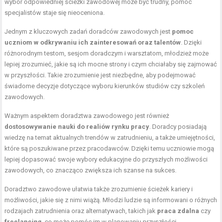
wybór odpowiedniej ścieżki zawodowej może być trudny, pomoc
specjalistów staje się nieoceniona.
Jednym z kluczowych zadań doradców zawodowych jest
pomoc
uczniom w odkrywaniu ich zainteresowań oraz talentów
. Dzięki
różnorodnym testom, sesjom doradczym i warsztatom, młodzież może
lepiej zrozumieć, jakie są ich mocne strony i czym chciałaby się zajmować
w przyszłości. Takie zrozumienie jest niezbędne, aby podejmować
świadome decyzje dotyczące wyboru kierunków studiów czy szkoleń
zawodowych.
Ważnym aspektem doradztwa zawodowego jest również
dostosowywanie nauki do realiów rynku pracy
. Doradcy posiadają
wiedzę na temat aktualnych trendów w zatrudnieniu, a także umiejętności,
które są poszukiwane przez pracodawców. Dzięki temu uczniowie mogą
lepiej dopasować swoje wybory edukacyjne do przyszłych możliwości
zawodowych, co znacząco zwiększa ich szanse na sukces.
Doradztwo zawodowe ułatwia także zrozumienie ścieżek kariery i
możliwości, jakie się z nimi wiążą. Młodzi ludzie są informowani o różnych
rodzajach zatrudnienia oraz alternatywach, takich jak
praca zdalna
czy
freelancing
, co może pomóc im w planowaniu przyszłości.