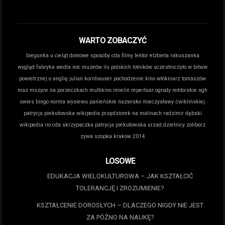
WARTO ZOBACZYĆ
biegunka u cieląt domowe sposoby
cda filmy lektor
elżbieta rakuszanka
wygląd
fabryka wedla noc muzeów
ilu polskich lotników uczestniczyło w bitwie
powietrznej o anglię
julian kornhauser pochodzenie
kino włókniarz tomaszów
maz
mszyce na porzeczkach
multikino imielin repertuar
ogrody rektorskie sgh
owies bingo norma wysiewu
panieńskie nazwisko mieczysławy ćwiklińskiej
patrycja piekutowska wikipedia
przędziorek na malinach
radzimir dębski
wikipedia
rio cda
skrzypaczka patrycja piekutowska
urzad dzielnicy zoliborz
zywa szopka krakow 2014
LOSOWE
EDUKACJA WIELOKULTUROWA – JAK KSZTAŁCIĆ
TOLERANCJĘ I ZROZUMIENIE?
KSZTAŁCENIE DOROSŁYCH – DLACZEGO NIGDY NIE JEST
ZA PÓŹNO NA NAUKĘ?