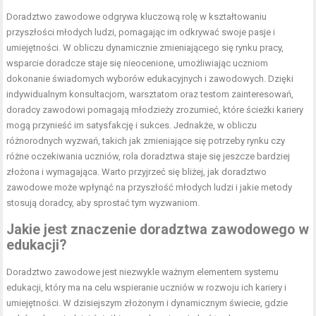
Doradztwo zawodowe odgrywa kluczową rolę w kształtowaniu
przyszłości młodych ludzi, pomagając im odkrywać swoje pasje i
umiejętności. W obliczu dynamicznie zmieniającego się rynku pracy,
wsparcie doradcze staje się nieocenione, umożliwiając uczniom
dokonanie świadomych wyborów edukacyjnych i zawodowych. Dzięki
indywidualnym konsultacjom, warsztatom oraz testom zainteresowań,
doradcy zawodowi pomagają młodzieży zrozumieć, które ścieżki kariery
mogą przynieść im satysfakcję i sukces. Jednakże, w obliczu
różnorodnych wyzwań, takich jak zmieniające się potrzeby rynku czy
różne oczekiwania uczniów, rola doradztwa staje się jeszcze bardziej
złożona i wymagająca. Warto przyjrzeć się bliżej, jak doradztwo
zawodowe może wpłynąć na przyszłość młodych ludzi i jakie metody
stosują doradcy, aby sprostać tym wyzwaniom.
Jakie jest znaczenie doradztwa zawodowego w
edukacji?
Doradztwo zawodowe jest niezwykle ważnym elementem systemu
edukacji, który ma na celu wspieranie uczniów w rozwoju ich kariery i
umiejętności. W dzisiejszym złożonym i dynamicznym świecie, gdzie