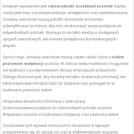
Kolejnym wyzwaniem jest
różnorodność oczekiwań uczniów
. Każda
osoba jest inna i ma własne ambicje, umiejętności oraz zainteresowania.
Doradcy zawodowi muszą potrafić skutecznie zrozumieć i
zidentyfikować te różnice, aby móc dostosować swoje podejście do
indywidualnych potrzeb. Wymaga to nie tylko wiedzy o dostępnych
opcjach zawodowych, ale również umiejętności komunikacyjnych i
empatii.
Oprócz tego, doradcy zawodowi muszą często radzić sobie z
niskim
poziomem motywacji
uczniów. W obliczu wielu możliwości mogą mieć
oni trudności z podejmowaniem decyzji dotyczących przyszłości.
Dlatego kluczowe jest, aby doradcy nie tylko dostarczali informacji, ale
także inspirowali młodych ludzi do działania oraz pomagali im w
budowaniu pewności siebie.
Utrzymanie aktualności informacji o rynku pracy.
Dostosowywanie podejścia do różnorodnych potrzeb uczniów.
Wspieranie uczniów w budowaniu motywacji oraz pewności siebie.
Zrozumienie tych wyzwań może pomóc doradcom w lepszym
przygotowaniu się do swojej roli oraz w efektywniejszym wsparciu