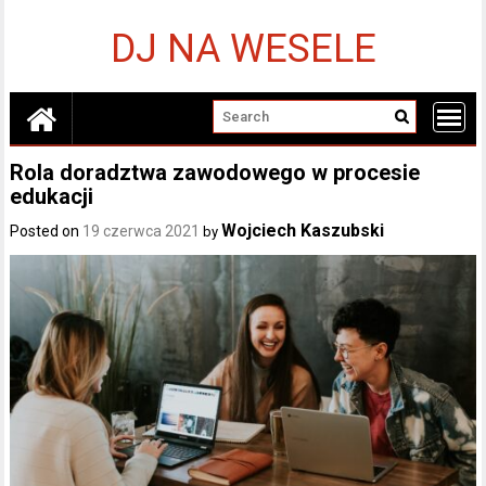
Skip
to
DJ NA WESELE
content
Rola doradztwa zawodowego w procesie
edukacji
Wojciech Kaszubski
Posted on
19 czerwca 2021
by