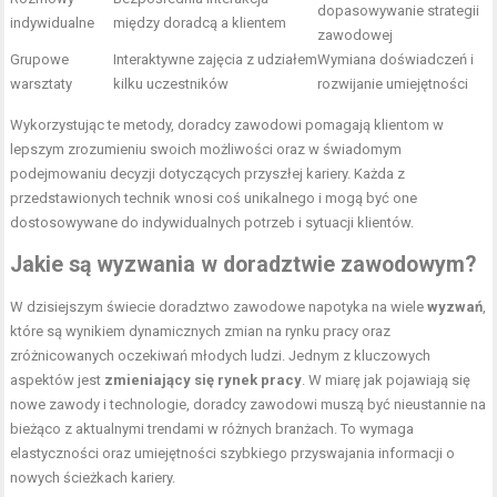
dopasowywanie strategii
indywidualne
między doradcą a klientem
zawodowej
Grupowe
Interaktywne zajęcia z udziałem
Wymiana doświadczeń i
warsztaty
kilku uczestników
rozwijanie umiejętności
Wykorzystując te metody, doradcy zawodowi pomagają klientom w
lepszym zrozumieniu swoich możliwości oraz w świadomym
podejmowaniu decyzji dotyczących przyszłej kariery. Każda z
przedstawionych technik wnosi coś unikalnego i mogą być one
dostosowywane do indywidualnych potrzeb i sytuacji klientów.
Jakie są wyzwania w doradztwie zawodowym?
W dzisiejszym świecie doradztwo zawodowe napotyka na wiele
wyzwań
,
które są wynikiem dynamicznych zmian na rynku pracy oraz
zróżnicowanych oczekiwań młodych ludzi. Jednym z kluczowych
aspektów jest
zmieniający się rynek pracy
. W miarę jak pojawiają się
nowe zawody i technologie, doradcy zawodowi muszą być nieustannie na
bieżąco z aktualnymi trendami w różnych branżach. To wymaga
elastyczności oraz umiejętności szybkiego przyswajania informacji o
nowych ścieżkach kariery.