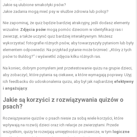
Jakie są ulubione smakołyki psów?
Jakie zadania mogą mieć psy w służbie zdrowia lub policji?
Nie zapominaj, że quiz będzie bardziej atrakcyjny, jeśli dodasz elementy
wizualne.
Zdjęcia psów
mogą pomóc dzieciom w identyfikacji ras i
zwierząt, a także uczynić quiz bardziej interaktywnym. Możesz
wykorzystać fotografie różnych psów, aby towarzyszyły pytaniom lub były
elementem odpowiedzi. Na przykład pytanie może brzmieć: „Który z tych
psów to Buldog?” i wyświetlić zdjęcia kilku różnych ras.
Na koniec, dobrym pomysłem jest przetestowanie quizu na grupie dzieci,
aby zobaczyć, które pytania są ciekawe, a które wymagają poprawy. Użyj
ich feedbacku do udoskonalenia quizu, aby był jak najbardziej
efektywny
i angażujący
.
Jakie są korzyści z rozwiązywania quizów o
psach?
Rozwiązywanie quizów o psach niesie za sobą wiele korzyści, które
wpływają na rozwój dzieci oraz ich relacje ze zwierzętami. Przede
wszystkim, quizy te rozwijają umiejętności poznawcze, w tym
logiczne