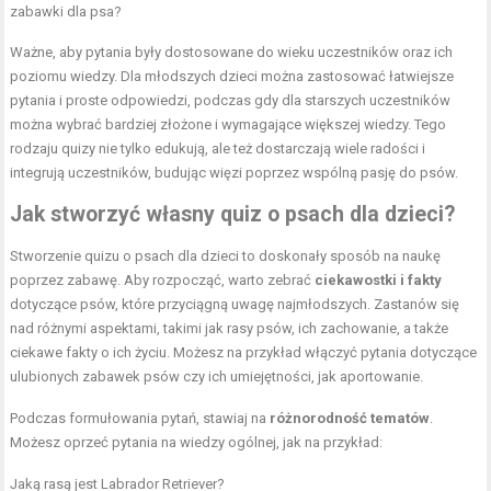
zabawki dla psa?
Ważne, aby pytania były dostosowane do wieku uczestników oraz ich
poziomu wiedzy. Dla młodszych dzieci można zastosować łatwiejsze
pytania i proste odpowiedzi, podczas gdy dla starszych uczestników
można wybrać bardziej złożone i wymagające większej wiedzy. Tego
rodzaju quizy nie tylko edukują, ale też dostarczają wiele radości i
integrują uczestników, budując więzi poprzez wspólną pasję do psów.
Jak stworzyć własny quiz o psach dla dzieci?
Stworzenie quizu o psach dla dzieci to doskonały sposób na naukę
poprzez zabawę. Aby rozpocząć, warto zebrać
ciekawostki i fakty
dotyczące psów, które przyciągną uwagę najmłodszych. Zastanów się
nad różnymi aspektami, takimi jak rasy psów, ich zachowanie, a także
ciekawe fakty o ich życiu. Możesz na przykład włączyć pytania dotyczące
ulubionych zabawek psów czy ich umiejętności, jak aportowanie.
Podczas formułowania pytań, stawiaj na
różnorodność tematów
.
Możesz oprzeć pytania na wiedzy ogólnej, jak na przykład:
Jaką rasą jest Labrador Retriever?