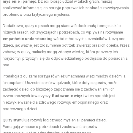
myślenie
i
pamięć
. Dzieci, biorąc udział w takich grach, muszą
analizować informacje, co sprzyja poprawie ich zdolności rozwiązywania
problemów oraz krytycznego myślenia.
Dodatkowo, quizy o psach mogą stanowić doskonałą formę nauki o
różnych rasach, ich zwyczajach i potrzebach, co wpływa na rozwijanie
empathetic understanding
wśród młodszych uczestników. Uczą one
dzieci, jak ważne jest zrozumienie potrzeb zwierząt oraz ich opieka. Przez
zabawę w quizy, maluchy mogą zdobyć wiedzę, która poszerzy ich
horyzonty i przyczyni się do odpowiedzialnego podejścia do posiadania
psa.
Interakcja z quizami sprzyja również umacnianiu więzi między dziećmi a
ich pupilami. Uczestniczenie w quizach, które dotyczą psów, może
zachęcić dzieci do bliższego zapoznania się z zachowaniami ich
czworonożnych towarzyszy.
Budowanie więzi
w ten sposób jest
niezwykle ważne dla zdrowego rozwoju emocjonalnego oraz
społecznego dzieci.
Quizy stymulują rozwój logicznego myślenia i pamięci dzieci.
Pomagają w nauce o potrzebach i zachowaniach psów.