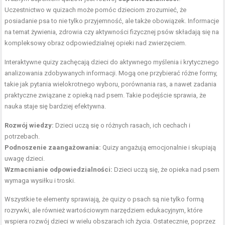
Uczestnictwo w quizach może pomóc dzieciom zrozumieć, że
posiadanie psa to nie tylko przyjemność, ale także obowiązek. Informacje
na temat żywienia, zdrowia czy aktywności fizycznej psów składają się na
kompleksowy obraz odpowiedzialnej opieki nad zwierzęciem.
Interaktywne quizy zachęcają dzieci do aktywnego myślenia i krytycznego
analizowania zdobywanych informacji. Mogą one przybierać różne formy,
takie jak pytania wielokrotnego wyboru, porównania ras, a nawet zadania
praktyczne związane z opieką nad psem. Takie podejście sprawia, że
nauka staje się bardziej efektywna.
Rozwój wiedzy:
Dzieci uczą się o różnych rasach, ich cechach i
potrzebach.
Podnoszenie zaangażowania:
Quizy angażują emocjonalnie i skupiają
uwagę dzieci.
Wzmacnianie odpowiedzialności:
Dzieci uczą się, że opieka nad psem
wymaga wysiłku i troski.
Wszystkie te elementy sprawiają, że quizy o psach są nie tylko formą
rozrywki, ale również wartościowym narzędziem edukacyjnym, które
wspiera rozwój dzieci w wielu obszarach ich życia. Ostatecznie, poprzez