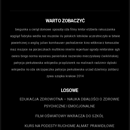
WARTO ZOBACZYĆ
biegunka u cieląt domowe sposoby
cda filmy lektor
elżbieta rakuszanka
wygląd
fabryka wedla noc muzeów
ilu polskich lotników uczestniczyło w bitwie
powietrznej o anglię
julian kornhauser pochodzenie
kino włókniarz tomaszów
maz
mszyce na porzeczkach
multikino imielin repertuar
ogrody rektorskie sgh
owies bingo norma wysiewu
panieńskie nazwisko mieczysławy ćwiklińskiej
patrycja piekutowska wikipedia
przędziorek na malinach
radzimir dębski
wikipedia
rio cda
skrzypaczka patrycja piekutowska
urzad dzielnicy zoliborz
zywa szopka krakow 2014
LOSOWE
EDUKACJA ZDROWOTNA – NAUKA DBAŁOŚCI O ZDROWIE
PSYCHICZNE I EMOCJONALNE
FILM OŚWIATOWY WKRACZA DO SZKÓŁ
KURS NA PODESTY RUCHOME ALMAT: PRAWIDŁOWE