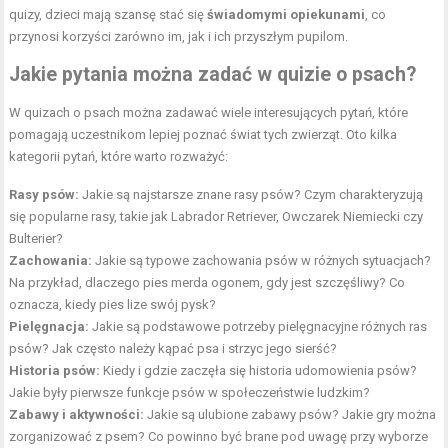
quizy, dzieci mają szansę stać się
świadomymi opiekunami
, co
przynosi korzyści zarówno im, jak i ich przyszłym pupilom.
Jakie pytania można zadać w quizie o psach?
W quizach o psach można zadawać wiele interesujących pytań, które
pomagają uczestnikom lepiej poznać świat tych zwierząt. Oto kilka
kategorii pytań, które warto rozważyć:
Rasy psów:
Jakie są najstarsze znane rasy psów? Czym charakteryzują
się popularne rasy, takie jak Labrador Retriever, Owczarek Niemiecki czy
Bulterier?
Zachowania:
Jakie są typowe zachowania psów w różnych sytuacjach?
Na przykład, dlaczego pies merda ogonem, gdy jest szczęśliwy? Co
oznacza, kiedy pies lize swój pysk?
Pielęgnacja:
Jakie są podstawowe potrzeby pielęgnacyjne różnych ras
psów? Jak często należy kąpać psa i strzyc jego sierść?
Historia psów:
Kiedy i gdzie zaczęła się historia udomowienia psów?
Jakie były pierwsze funkcje psów w społeczeństwie ludzkim?
Zabawy i aktywności:
Jakie są ulubione zabawy psów? Jakie gry można
zorganizować z psem? Co powinno być brane pod uwagę przy wyborze