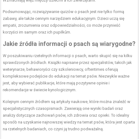
Wzmacniają więź między dziećmi a ich zwierzętami.
Podsumowując, rozwiązywanie quizów o psach jest nie tylko formą
zabawy, ale także cennym narzędziem edukacyjnym. Dzieci uczą się
empatii, zrozumienia oraz odpowiedzialności, co może przynieść
korzyści im samym oraz ich pupilkům.
Jakie źródła informacji o psach są wiarygodne?
W poszukiwaniu rzetelnych informacji o psach, warto skupić się na kilku
sprawdzonych źródłach. Książki napisane przez specjalistów, takich jak
weterynarze, behawioryści czy szkoleniowcy, oftentimes oferują
kompleksowe podejście do edukacji na temat psów. Niezwykle ważne
jest, aby wybierać publikacje, które mają pozytywne opinie i
rekomendacje w świecie kynologicznym.
Kolejnym cennym źródłem są artykuły naukowe, które można znaleźć w
specjalistycznych czasopismach. Zawierają one wyniki badań oraz
analizy dotyczące zachowań psów, ich zdrowia oraz opieki. To idealny
sposób na uzyskanie najnowszej wiedzy na temat psów, która jest oparta
na rzetelnych badaniach, co czyni ją trudno podważalną.