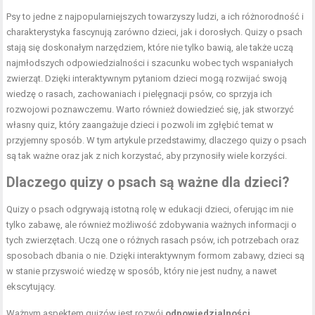
Psy to jedne z najpopularniejszych towarzyszy ludzi, a ich różnorodność i
charakterystyka fascynują zarówno dzieci, jak i dorosłych. Quizy o psach
stają się doskonałym narzędziem, które nie tylko bawią, ale także uczą
najmłodszych odpowiedzialności i szacunku wobec tych wspaniałych
zwierząt. Dzięki interaktywnym pytaniom dzieci mogą rozwijać swoją
wiedzę o rasach, zachowaniach i pielęgnacji psów, co sprzyja ich
rozwojowi poznawczemu. Warto również dowiedzieć się, jak stworzyć
własny quiz, który zaangażuje dzieci i pozwoli im zgłębić temat w
przyjemny sposób. W tym artykule przedstawimy, dlaczego quizy o psach
są tak ważne oraz jak z nich korzystać, aby przynosiły wiele korzyści.
Dlaczego quizy o psach są ważne dla dzieci?
Quizy o psach odgrywają istotną rolę w edukacji dzieci, oferując im nie
tylko zabawę, ale również możliwość zdobywania ważnych informacji o
tych zwierzętach. Uczą one o różnych rasach psów, ich potrzebach oraz
sposobach dbania o nie. Dzięki interaktywnym formom zabawy, dzieci są
w stanie przyswoić wiedzę w sposób, który nie jest nudny, a nawet
ekscytujący.
Ważnym aspektem quizów jest rozwój
odpowiedzialności
.