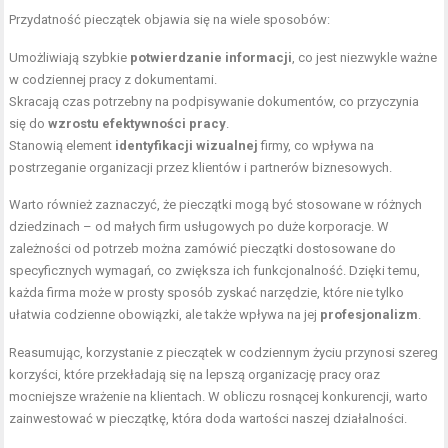
Przydatność pieczątek objawia się na wiele sposobów:
Umożliwiają szybkie
potwierdzanie informacji
, co jest niezwykle ważne
w codziennej pracy z dokumentami.
Skracają czas potrzebny na podpisywanie dokumentów, co przyczynia
się do
wzrostu efektywności pracy
.
Stanowią element
identyfikacji wizualnej
firmy, co wpływa na
postrzeganie organizacji przez klientów i partnerów biznesowych.
Warto również zaznaczyć, że pieczątki mogą być stosowane w różnych
dziedzinach – od małych firm usługowych po duże korporacje. W
zależności od potrzeb można zamówić pieczątki dostosowane do
specyficznych wymagań, co zwiększa ich funkcjonalność. Dzięki temu,
każda firma może w prosty sposób zyskać narzędzie, które nie tylko
ułatwia codzienne obowiązki, ale także wpływa na jej
profesjonalizm
.
Reasumując, korzystanie z pieczątek w codziennym życiu przynosi szereg
korzyści, które przekładają się na lepszą organizację pracy oraz
mocniejsze wrażenie na klientach. W obliczu rosnącej konkurencji, warto
zainwestować w pieczątkę, która doda wartości naszej działalności.