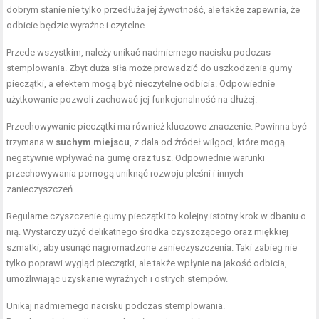
dobrym stanie nie tylko przedłuża jej żywotność, ale także zapewnia, że
odbicie będzie wyraźne i czytelne.
Przede wszystkim, należy unikać nadmiernego nacisku podczas
stemplowania. Zbyt duża siła może prowadzić do uszkodzenia gumy
pieczątki, a efektem mogą być nieczytelne odbicia. Odpowiednie
użytkowanie pozwoli zachować jej funkcjonalność na dłużej.
Przechowywanie pieczątki ma również kluczowe znaczenie. Powinna być
trzymana w
suchym miejscu
, z dala od źródeł wilgoci, które mogą
negatywnie wpływać na gumę oraz tusz. Odpowiednie warunki
przechowywania pomogą uniknąć rozwoju pleśni i innych
zanieczyszczeń.
Regularne czyszczenie gumy pieczątki to kolejny istotny krok w dbaniu o
nią. Wystarczy użyć delikatnego środka czyszczącego oraz miękkiej
szmatki, aby usunąć nagromadzone zanieczyszczenia. Taki zabieg nie
tylko poprawi wygląd pieczątki, ale także wpłynie na jakość odbicia,
umożliwiając uzyskanie wyraźnych i ostrych stempów.
Unikaj nadmiernego nacisku podczas stemplowania.