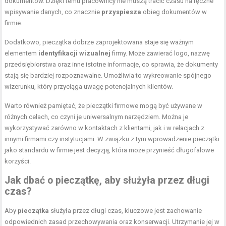
dokumentów. Dzięki temu pracownicy nie muszą tracić czasu na ręczne
wpisywanie danych, co znacznie
przyspiesza
obieg dokumentów w
firmie.
Dodatkowo, pieczątka dobrze zaprojektowana staje się ważnym
elementem
identyfikacji wizualnej
firmy. Może zawierać logo, nazwę
przedsiębiorstwa oraz inne istotne informacje, co sprawia, że dokumenty
stają się bardziej rozpoznawalne. Umożliwia to wykreowanie spójnego
wizerunku, który przyciąga uwagę potencjalnych klientów.
Warto również pamiętać, że pieczątki firmowe mogą być używane w
różnych celach, co czyni je uniwersalnym narzędziem. Można je
wykorzystywać zarówno w kontaktach z klientami, jak i w relacjach z
innymi firmami czy instytucjami. W związku z tym wprowadzenie pieczątki
jako standardu w firmie jest decyzją, która może przynieść długofalowe
korzyści.
Jak dbać o pieczątkę, aby służyła przez długi
czas?
Aby
pieczątka
służyła przez długi czas, kluczowe jest zachowanie
odpowiednich zasad przechowywania oraz konserwacji. Utrzymanie jej w