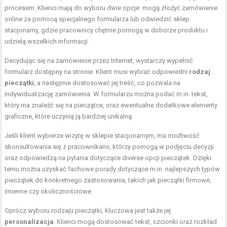
procesem. Klienci mają do wyboru dwie opcje: mogą złożyć zamówienie
online za pomocą specjalnego formularza lub odwiedzić sklep
stacjonarny, gdzie pracownicy chętnie pomogą w doborze produktu i
udzielą wszelkich informacji.
Decydując się na zamówienie przez Internet, wystarczy wypełnić
formularz dostępny na stronie. Klient musi wybrać odpowiedni
rodzaj
pieczątki
, a następnie dostosować jej treść, co pozwala na
indywidualizację zamówienia. W formularzu można podać m.in. tekst,
który ma znaleźć się na pieczątce, oraz ewentualne dodatkowe elementy
graficzne, które uczynią ją bardziej unikalną.
Jeśli klient wybierze wizytę w sklepie stacjonarnym, ma możliwość
skonsultowania się z pracownikami, którzy pomogą w podjęciu decyzji
oraz odpowiedzą na pytania dotyczące diverse opcji pieczątek. Dzięki
temu można uzyskać fachowe porady dotyczące m.in. najlepszych typów
pieczątek do konkretnego zastosowania, takich jak pieczątki firmowe,
imienne czy okolicznościowe.
Oprócz wyboru rodzaju pieczątki, kluczowa jest także jej
personalizacja
. Klienci mogą dostosować tekst, czcionki oraz rozkład