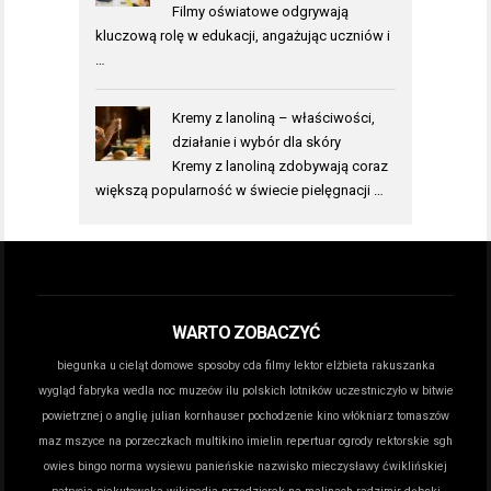
Filmy oświatowe odgrywają
kluczową rolę w edukacji, angażując uczniów i
…
Kremy z lanoliną – właściwości,
działanie i wybór dla skóry
Kremy z lanoliną zdobywają coraz
większą popularność w świecie pielęgnacji …
WARTO ZOBACZYĆ
biegunka u cieląt domowe sposoby
cda filmy lektor
elżbieta rakuszanka
wygląd
fabryka wedla noc muzeów
ilu polskich lotników uczestniczyło w bitwie
powietrznej o anglię
julian kornhauser pochodzenie
kino włókniarz tomaszów
maz
mszyce na porzeczkach
multikino imielin repertuar
ogrody rektorskie sgh
owies bingo norma wysiewu
panieńskie nazwisko mieczysławy ćwiklińskiej