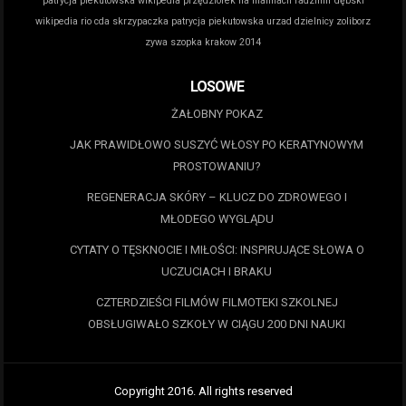
patrycja piekutowska wikipedia
przędziorek na malinach
radzimir dębski
wikipedia
rio cda
skrzypaczka patrycja piekutowska
urzad dzielnicy zoliborz
zywa szopka krakow 2014
LOSOWE
ŻAŁOBNY POKAZ
JAK PRAWIDŁOWO SUSZYĆ WŁOSY PO KERATYNOWYM
PROSTOWANIU?
REGENERACJA SKÓRY – KLUCZ DO ZDROWEGO I
MŁODEGO WYGLĄDU
CYTATY O TĘSKNOCIE I MIŁOŚCI: INSPIRUJĄCE SŁOWA O
UCZUCIACH I BRAKU
CZTERDZIEŚCI FILMÓW FILMOTEKI SZKOLNEJ
OBSŁUGIWAŁO SZKOŁY W CIĄGU 200 DNI NAUKI
Copyright 2016. All rights reserved