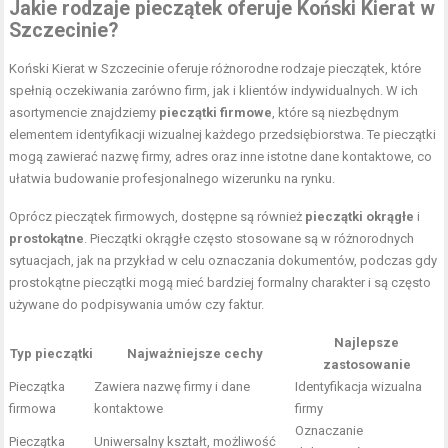
Jakie rodzaje pieczątek oferuje Koński Kierat w
Szczecinie?
Koński Kierat w Szczecinie oferuje różnorodne rodzaje pieczątek, które
spełnią oczekiwania zarówno firm, jak i klientów indywidualnych. W ich
asortymencie znajdziemy
pieczątki firmowe
, które są niezbędnym
elementem identyfikacji wizualnej każdego przedsiębiorstwa. Te pieczątki
mogą zawierać nazwę firmy, adres oraz inne istotne dane kontaktowe, co
ułatwia budowanie profesjonalnego wizerunku na rynku.
Oprócz pieczątek firmowych, dostępne są również
pieczątki okrągłe
i
prostokątne
. Pieczątki okrągłe często stosowane są w różnorodnych
sytuacjach, jak na przykład w celu oznaczania dokumentów, podczas gdy
prostokątne pieczątki mogą mieć bardziej formalny charakter i są często
używane do podpisywania umów czy faktur.
Najlepsze
Typ pieczątki
Najważniejsze cechy
zastosowanie
Pieczątka
Zawiera nazwę firmy i dane
Identyfikacja wizualna
firmowa
kontaktowe
firmy
Oznaczanie
Pieczątka
Uniwersalny kształt, możliwość