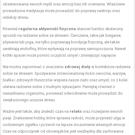
obserwowania swoich myśli oraz emocji bez ich oceniania. Właściwie
prowadzona medytacja może prowadzić do poprawy nastroju oraz
redukcji stresu.
Również
regularna aktywność fizyczna
stanowi bardzo skuteczny
sposób na radzenie sobie ze stresem. Ćwiczenia, takie jak bieganie,
pływanie lub joga, nie tylko poprawiają kondycję fizyczną, ale także
uwalniają endorfiny, które wpływają na poprawę samopoczucia. Nawet
krótki spacer może pomóc oczyścić umysł i zmniejszyć napięcie.
Nie można zapominać o znaczeniu
zdrowej diety
w kontekście radzenia
sobie ze stresem. Spożywanie zrównoważonej ilości owoców, warzyw,
białka i zdrowych tłuszczów wspiera nasze ciało oraz umysł, co z kolei
ułatwia radzenie sobie z trudnymi sytuacjami. Pamiętaj również o
nawadnianiu organizmu, ponieważ odwodnienie może prowadzić do
zwiększonego uczucia stresu.
Ważne jest także, aby znaleźć czas na
relaks
oraz rozwijanie swoich
pasji. Znalezienie hobby, które sprawia radość, może przynieść ulgę w
codziennym zgiełku i pozwoli na lepsze zrozumienie własnych emocji.
Czas na odpoczynek od obowiązków jest niezbędny dla zachowania