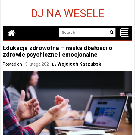
Skip
to
DJ NA WESELE
content
Edukacja zdrowotna – nauka dbałości o
zdrowie psychiczne i emocjonalne
Wojciech Kaszubski
Posted on
19 lutego 2021
by