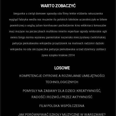
WARTO ZOBACZYĆ
biegunka u cieląt domowe sposoby
cda filmy lektor
elżbieta rakuszanka
wygląd
fabryka wedla noc muzeów
ilu polskich lotników uczestniczyło w bitwie
powietrznej o anglię
julian kornhauser pochodzenie
kino włókniarz tomaszów
maz
mszyce na porzeczkach
multikino imielin repertuar
ogrody rektorskie sgh
owies bingo norma wysiewu
panieńskie nazwisko mieczysławy ćwiklińskiej
patrycja piekutowska wikipedia
przędziorek na malinach
radzimir dębski
wikipedia
rio cda
skrzypaczka patrycja piekutowska
urzad dzielnicy zoliborz
zywa szopka krakow 2014
LOSOWE
KOMPETENCJE CYFROWE A ROZWIJANIE UMIEJĘTNOŚCI
TECHNOLOGICZNYCH
POMYSŁY NA ZABAWY DLA DZIECI: KREATYWNOŚĆ,
RADOŚĆ I ROZWÓJ PRZEZ AKTYWNOŚĆ
FILM POLSKA WSPÓŁCZESNA
JAK PORÓWNYWAĆ SZKOŁY MUZYCZNE W WARSZAWIE?