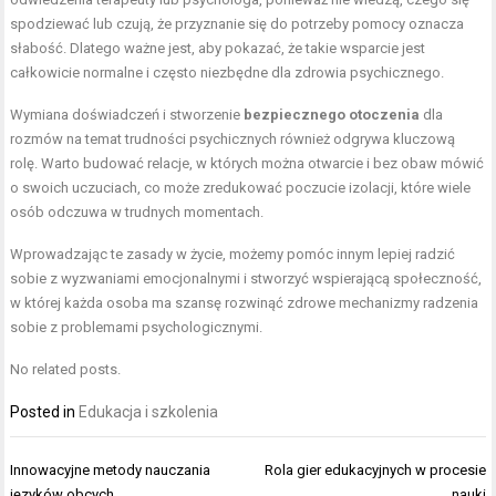
spodziewać lub czują, że przyznanie się do potrzeby pomocy oznacza
słabość. Dlatego ważne jest, aby pokazać, że takie wsparcie jest
całkowicie normalne i często niezbędne dla zdrowia psychicznego.
Wymiana doświadczeń i stworzenie
bezpiecznego otoczenia
dla
rozmów na temat trudności psychicznych również odgrywa kluczową
rolę. Warto budować relacje, w których można otwarcie i bez obaw mówić
o swoich uczuciach, co może zredukować poczucie izolacji, które wiele
osób odczuwa w trudnych momentach.
Wprowadzając te zasady w życie, możemy pomóc innym lepiej radzić
sobie z wyzwaniami emocjonalnymi i stworzyć wspierającą społeczność,
w której każda osoba ma szansę rozwinąć zdrowe mechanizmy radzenia
sobie z problemami psychologicznymi.
No related posts.
Posted in
Edukacja i szkolenia
Nawigacja
Innowacyjne metody nauczania
Rola gier edukacyjnych w procesie
wpisu
języków obcych
nauki