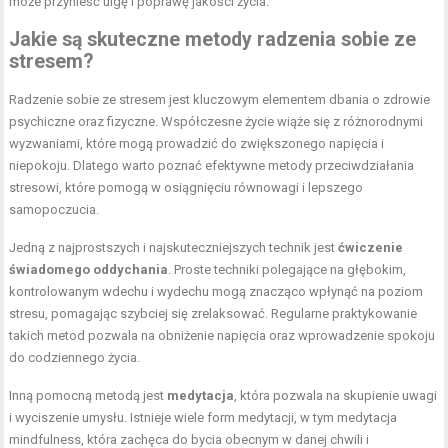
może przynieść ulgę i poprawę jakości życia.
Jakie są skuteczne metody radzenia sobie ze
stresem?
Radzenie sobie ze stresem jest kluczowym elementem dbania o zdrowie
psychiczne oraz fizyczne. Współczesne życie wiąże się z różnorodnymi
wyzwaniami, które mogą prowadzić do zwiększonego napięcia i
niepokoju. Dlatego warto poznać efektywne metody przeciwdziałania
stresowi, które pomogą w osiągnięciu równowagi i lepszego
samopoczucia.
Jedną z najprostszych i najskuteczniejszych technik jest
ćwiczenie
świadomego oddychania
. Proste techniki polegające na głębokim,
kontrolowanym wdechu i wydechu mogą znacząco wpłynąć na poziom
stresu, pomagając szybciej się zrelaksować. Regularne praktykowanie
takich metod pozwala na obniżenie napięcia oraz wprowadzenie spokoju
do codziennego życia.
Inną pomocną metodą jest
medytacja
, która pozwala na skupienie uwagi
i wyciszenie umysłu. Istnieje wiele form medytacji, w tym medytacja
mindfulness, która zachęca do bycia obecnym w danej chwili i