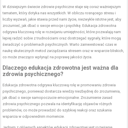
W dzisiejszym świecie zdrowie psychiczne staje się coraz ważniejszym
tematem, który dotyka nas wszystkich. W obliczu rosnącego stresu i
liczby wyzwań, jakie stawia przed nami życie, niezwykle istotne jest, aby
zrozumieć, jak dbać o swoje emocje i psychikę. Edukacja zdrowotna
odgrywa kluczową rolę w rozwijaniu umiejętności, które pozwalają nam
lepiej radzić sobie z trudnościami oraz dostrzegać sygnały, które mogą
świadczyć o problemach psychicznych. Warto zainwestować czas w
naukę skutecznych metod zarządzania stresem oraz w wsparcie bliskich,
co może znacząco wpłynąć na poprawę jakości życia.
Dlaczego edukacja zdrowotna jest ważna dla
zdrowia psychicznego?
Edukacja zdrowotna odgrywa kluczową rolę w promowaniu zdrowia
psychicznego, ponieważ dostarcza wiedzy niezbędnej do zrozumienia,
jak dbać o swoje samopoczucie emocjonalne. Zrozumienie zasad
zdrowia psychicznego pozwala na identyfikację objawów różnych
problemów, co może prowadzić do szybkiej reakcji oraz szukania
wsparcia w odpowiednim momencie.
Jednym z głównych aspektów edukacji zdrowotnej jest rozwijanie