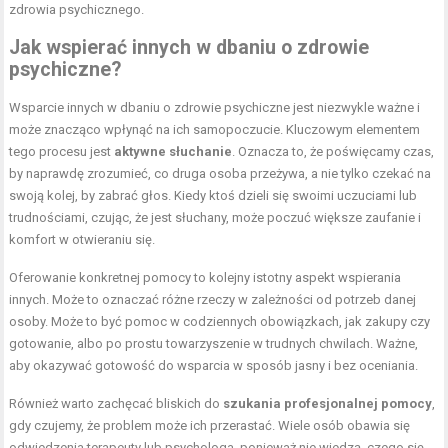
zdrowia psychicznego.
Jak wspierać innych w dbaniu o zdrowie
psychiczne?
Wsparcie innych w dbaniu o zdrowie psychiczne jest niezwykle ważne i
może znacząco wpłynąć na ich samopoczucie. Kluczowym elementem
tego procesu jest
aktywne słuchanie
. Oznacza to, że poświęcamy czas,
by naprawdę zrozumieć, co druga osoba przeżywa, a nie tylko czekać na
swoją kolej, by zabrać głos. Kiedy ktoś dzieli się swoimi uczuciami lub
trudnościami, czując, że jest słuchany, może poczuć większe zaufanie i
komfort w otwieraniu się.
Oferowanie konkretnej pomocy to kolejny istotny aspekt wspierania
innych. Może to oznaczać różne rzeczy w zależności od potrzeb danej
osoby. Może to być pomoc w codziennych obowiązkach, jak zakupy czy
gotowanie, albo po prostu towarzyszenie w trudnych chwilach. Ważne,
aby okazywać gotowość do wsparcia w sposób jasny i bez oceniania.
Również warto zachęcać bliskich do
szukania profesjonalnej pomocy
,
gdy czujemy, że problem może ich przerastać. Wiele osób obawia się
odwiedzenia terapeuty lub psychologa, ponieważ nie wiedzą, czego się