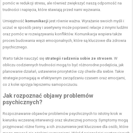
pomóc w redukcji stresu, ale również zwiększyć naszą odporność na
trudności i napięcia, które stawiają przed nami wyzwania.
Umiejętność
komunikacji
jest równie ważna. Wyrażanie swoich myśli i
uczuć w sposób jasny i asertywny może poprawić relacje z innymi ludźmi
oraz pomóc w rozwiązywaniu konfliktów. Komunikacja wspiera także
proces budowania więzi emocjonalnych, które są kluczowe dla zdrowia
psychicznego.
Warto także nauczyć się
strategii radzenia sobie ze stresem
. W
obliczu codziennych trudności mogą to być różnorodne podejścia, jak
planowanie działań, ustawienie priorytetów czy chwile dla siebie. Takie
strategie pomagają w efektywnym zarządzaniu czasem oraz emocjami,
co z kolei sprzyja lepszemu samopoczuciu.
Jak rozpoznać objawy problemów
psychicznych?
Rozpoznawanie objawów problemów psychicznych to istotny krok w
kierunku wczesnej interwencji oraz skutecznej pomocy. Symptomy mogą
przyjmować różne formy, a ich zrozumienie jest kluczowe dla osób, które