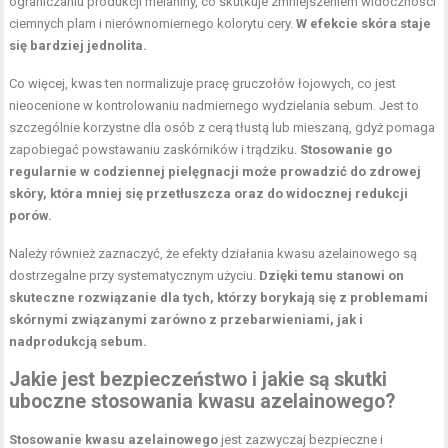
ograniczaniu produkcji melaniny, co skutkuje zmniejszeniem widoczności
ciemnych plam i nierównomiernego kolorytu cery.
W efekcie skóra staje
się bardziej jednolita.
Co więcej, kwas ten normalizuje pracę gruczołów łojowych, co jest
nieocenione w kontrolowaniu nadmiernego wydzielania sebum. Jest to
szczególnie korzystne dla osób z cerą tłustą lub mieszaną, gdyż pomaga
zapobiegać powstawaniu zaskórników i trądziku.
Stosowanie go
regularnie w codziennej pielęgnacji może prowadzić do zdrowej
skóry, która mniej się przetłuszcza oraz do widocznej redukcji
porów.
Należy również zaznaczyć, że efekty działania kwasu azelainowego są
dostrzegalne przy systematycznym użyciu.
Dzięki temu stanowi on
skuteczne rozwiązanie dla tych, którzy borykają się z problemami
skórnymi związanymi zarówno z przebarwieniami, jak i
nadprodukcją sebum.
Jakie jest bezpieczeństwo i jakie są skutki
uboczne stosowania kwasu azelainowego?
Stosowanie kwasu azelainowego
jest zazwyczaj bezpieczne i