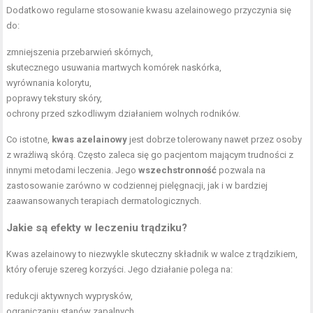
Dodatkowo regularne stosowanie kwasu azelainowego przyczynia się
do:
zmniejszenia przebarwień skórnych,
skutecznego usuwania martwych komórek naskórka,
wyrównania kolorytu,
poprawy tekstury skóry,
ochrony przed szkodliwym działaniem wolnych rodników.
Co istotne,
kwas azelainowy
jest dobrze tolerowany nawet przez osoby
z wrażliwą skórą. Często zaleca się go pacjentom mającym trudności z
innymi metodami leczenia. Jego
wszechstronność
pozwala na
zastosowanie zarówno w codziennej pielęgnacji, jak i w bardziej
zaawansowanych terapiach dermatologicznych.
Jakie są efekty w leczeniu trądziku?
Kwas azelainowy to niezwykle skuteczny składnik w walce z trądzikiem,
który oferuje szereg korzyści. Jego działanie polega na:
redukcji aktywnych wyprysków,
ograniczaniu stanów zapalnych,