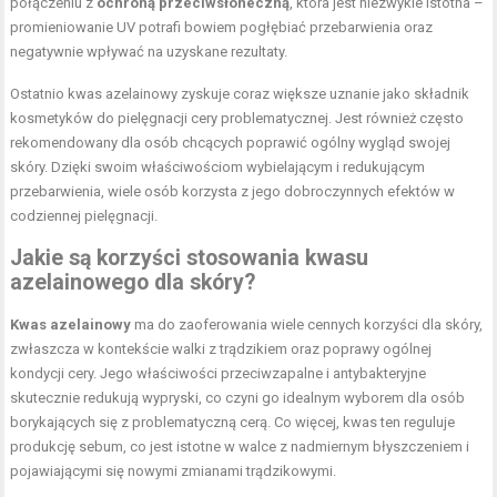
połączeniu z
ochroną przeciwsłoneczną
, która jest niezwykle istotna –
promieniowanie UV potrafi bowiem pogłębiać przebarwienia oraz
negatywnie wpływać na uzyskane rezultaty.
Ostatnio kwas azelainowy zyskuje coraz większe uznanie jako składnik
kosmetyków do pielęgnacji cery problematycznej. Jest również często
rekomendowany dla osób chcących poprawić ogólny wygląd swojej
skóry. Dzięki swoim właściwościom wybielającym i redukującym
przebarwienia, wiele osób korzysta z jego dobroczynnych efektów w
codziennej pielęgnacji.
Jakie są korzyści stosowania kwasu
azelainowego dla skóry?
Kwas azelainowy
ma do zaoferowania wiele cennych korzyści dla skóry,
zwłaszcza w kontekście walki z trądzikiem oraz poprawy ogólnej
kondycji cery. Jego właściwości przeciwzapalne i antybakteryjne
skutecznie redukują wypryski, co czyni go idealnym wyborem dla osób
borykających się z problematyczną cerą. Co więcej, kwas ten reguluje
produkcję sebum, co jest istotne w walce z nadmiernym błyszczeniem i
pojawiającymi się nowymi zmianami trądzikowymi.