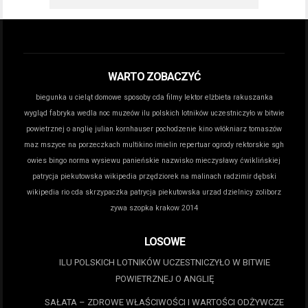
WARTO ZOBACZYĆ
biegunka u cieląt domowe sposoby
cda filmy lektor
elżbieta rakuszanka
wygląd
fabryka wedla noc muzeów
ilu polskich lotników uczestniczyło w bitwie
powietrznej o anglię
julian kornhauser pochodzenie
kino włókniarz tomaszów
maz
mszyce na porzeczkach
multikino imielin repertuar
ogrody rektorskie sgh
owies bingo norma wysiewu
panieńskie nazwisko mieczysławy ćwiklińskiej
patrycja piekutowska wikipedia
przędziorek na malinach
radzimir dębski
wikipedia
rio cda
skrzypaczka patrycja piekutowska
urzad dzielnicy zoliborz
zywa szopka krakow 2014
LOSOWE
ILU POLSKICH LOTNIKÓW UCZESTNICZYŁO W BITWIE
POWIETRZNEJ O ANGLIĘ
SAŁATA – ZDROWE WŁAŚCIWOŚCI I WARTOŚCI ODŻYWCZE