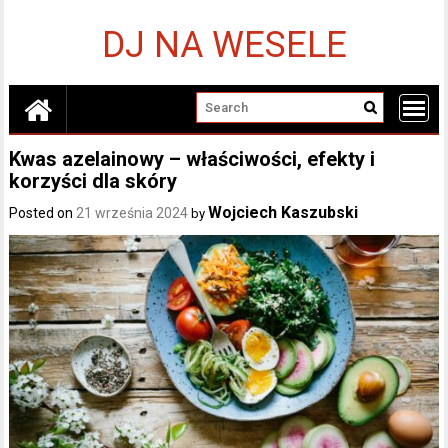
Skip
to
DJ NA WESELE
content
Kwas azelainowy – właściwości, efekty i
korzyści dla skóry
Wojciech Kaszubski
Posted on
21 września 2024
by