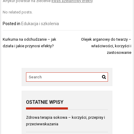
Artykuł powstał na zlecenie
kwas azelainowy efekty
.
No related posts.
Posted in
Edukacja i szkolenia
Nawigacja
Kurkuma na odchudzanie – jak
Olejek arganowy do twarzy –
wpisu
działa i jakie przynosi efekty?
właściwości, korzyści i
zastosowanie
OSTATNIE WPISY
Zdrowa terapia sokowa – korzyści, przepisy i
przeciwwskazania