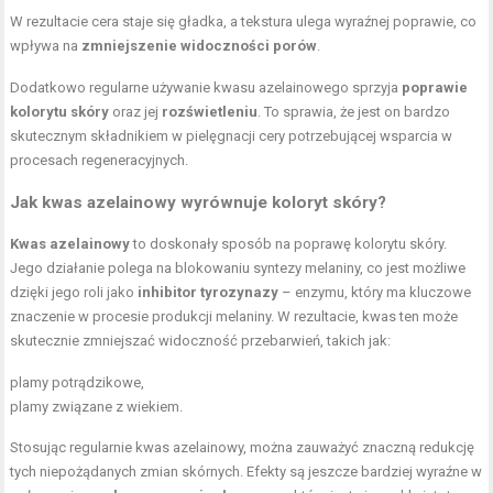
W rezultacie cera staje się gładka, a tekstura ulega wyraźnej poprawie, co
wpływa na
zmniejszenie widoczności porów
.
Dodatkowo regularne używanie kwasu azelainowego sprzyja
poprawie
kolorytu skóry
oraz jej
rozświetleniu
. To sprawia, że jest on bardzo
skutecznym składnikiem w pielęgnacji cery potrzebującej wsparcia w
procesach regeneracyjnych.
Jak kwas azelainowy wyrównuje koloryt skóry?
Kwas azelainowy
to doskonały sposób na poprawę kolorytu skóry.
Jego działanie polega na blokowaniu syntezy melaniny, co jest możliwe
dzięki jego roli jako
inhibitor tyrozynazy
– enzymu, który ma kluczowe
znaczenie w procesie produkcji melaniny. W rezultacie, kwas ten może
skutecznie zmniejszać widoczność przebarwień, takich jak:
plamy potrądzikowe,
plamy związane z wiekiem.
Stosując regularnie kwas azelainowy, można zauważyć znaczną redukcję
tych niepożądanych zmian skórnych. Efekty są jeszcze bardziej wyraźne w