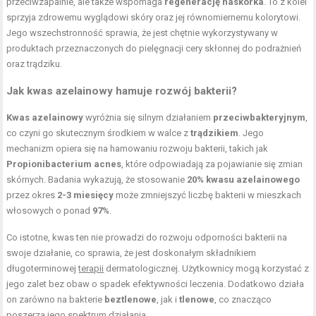
przeciwzapalnie, ale także wspomaga
regenerację naskórka
. To z kolei
sprzyja zdrowemu wyglądowi skóry oraz jej równomiernemu kolorytowi.
Jego wszechstronność sprawia, że jest chętnie wykorzystywany w
produktach przeznaczonych do pielęgnacji cery skłonnej do podrażnień
oraz trądziku.
Jak kwas azelainowy hamuje rozwój bakterii?
Kwas azelainowy
wyróżnia się silnym działaniem
przeciwbakteryjnym
,
co czyni go skutecznym środkiem w walce z
trądzikiem
. Jego
mechanizm opiera się na hamowaniu rozwoju bakterii, takich jak
Propionibacterium acnes
, które odpowiadają za pojawianie się zmian
skórnych. Badania wykazują, że stosowanie
20% kwasu azelainowego
przez okres
2-3 miesięcy
może zmniejszyć liczbę bakterii w mieszkach
włosowych o ponad
97%
.
Co istotne, kwas ten nie prowadzi do rozwoju odporności bakterii na
swoje działanie, co sprawia, że jest doskonałym składnikiem
długoterminowej
terapii
dermatologicznej. Użytkownicy mogą korzystać z
jego zalet bez obaw o spadek efektywności leczenia. Dodatkowo działa
on zarówno na bakterie
beztlenowe
, jak i
tlenowe
, co znacząco
poszerza jego spektrum działania.