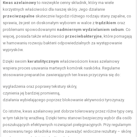
Kwas azelainowy
to niezwykle cenny składnik, który ma wiele
korzystnych właściwości dla naszej skóry. Jego działanie
przeciwzapalne
skutecznie łagodzi różnego rodzaju stany zapalne, co
sprawia, że jest on doskonałym wyborem w walce z
trądzikiem
oraz
problemami spowodowanymi
nadmiernym wydzielaniem sebum
. Co
więcej, posiada także właściwości
przeciwbakteryjne
, które pomagają
w hamowaniu rozwoju bakterii odpowiedzialnych za występowanie
wyprysków.
Dzięki swoim
keratolitycznym
właściwościom kwas azelainowy
wspiera proces usuwania martwych komórek naskórka. Regularne
stosowanie preparatów zawierających ten kwas przyczynia się do:
wygładzenia oraz poprawy tekstury skóry,
czynienia jej bardziej promienną,
działania wybielającego poprzez blokowanie aktywności tyrozynazy.
Co istotne, kwas azelainowy jest dobrze tolerowany przez różne typy cery,
w tym także tę wrażliwą. Dzięki temu stanowi bezpieczny wybór dla osób
poszukujących efektywnych rozwiązań pielęgnacyjnych. Przy regularnym
stosowaniu tego składnika można zauważyć widoczne rezultaty – skórę