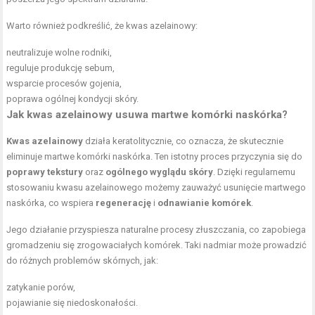
Warto również podkreślić, że kwas azelainowy:
neutralizuje wolne rodniki,
reguluje produkcję sebum,
wsparcie procesów gojenia,
poprawa ogólnej kondycji skóry.
Jak kwas azelainowy usuwa martwe komórki naskórka?
Kwas azelainowy
działa keratolitycznie, co oznacza, że skutecznie
eliminuje martwe komórki naskórka. Ten istotny proces przyczynia się do
poprawy tekstury
oraz
ogólnego wyglądu skóry
. Dzięki regularnemu
stosowaniu kwasu azelainowego możemy zauważyć usunięcie martwego
naskórka, co wspiera
regenerację
i
odnawianie komórek
.
Jego działanie przyspiesza naturalne procesy złuszczania, co zapobiega
gromadzeniu się zrogowaciałych komórek. Taki nadmiar może prowadzić
do różnych problemów skórnych, jak:
zatykanie porów,
pojawianie się niedoskonałości.