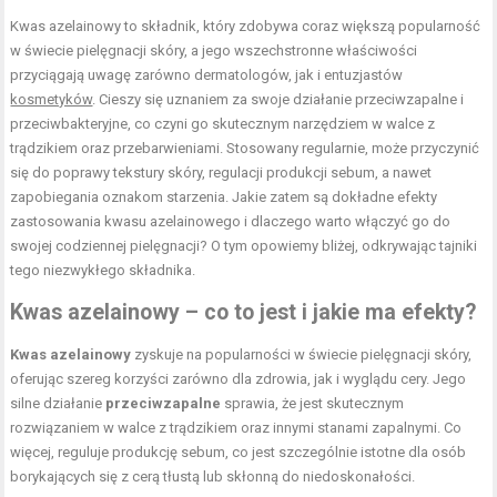
Kwas azelainowy to składnik, który zdobywa coraz większą popularność
w świecie pielęgnacji skóry, a jego wszechstronne właściwości
przyciągają uwagę zarówno dermatologów, jak i entuzjastów
kosmetyków
. Cieszy się uznaniem za swoje działanie przeciwzapalne i
przeciwbakteryjne, co czyni go skutecznym narzędziem w walce z
trądzikiem oraz przebarwieniami. Stosowany regularnie, może przyczynić
się do poprawy tekstury skóry, regulacji produkcji sebum, a nawet
zapobiegania oznakom starzenia. Jakie zatem są dokładne efekty
zastosowania kwasu azelainowego i dlaczego warto włączyć go do
swojej codziennej pielęgnacji? O tym opowiemy bliżej, odkrywając tajniki
tego niezwykłego składnika.
Kwas azelainowy – co to jest i jakie ma efekty?
Kwas azelainowy
zyskuje na popularności w świecie pielęgnacji skóry,
oferując szereg korzyści zarówno dla zdrowia, jak i wyglądu cery. Jego
silne działanie
przeciwzapalne
sprawia, że jest skutecznym
rozwiązaniem w walce z trądzikiem oraz innymi stanami zapalnymi. Co
więcej, reguluje produkcję sebum, co jest szczególnie istotne dla osób
borykających się z cerą tłustą lub skłonną do niedoskonałości.