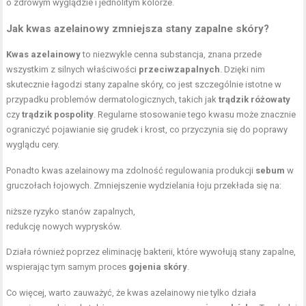
o zdrowym wyglądzie i jednolitym kolorze.
Jak kwas azelainowy zmniejsza stany zapalne skóry?
Kwas azelainowy
to niezwykle cenna substancja, znana przede
wszystkim z silnych właściwości
przeciwzapalnych
. Dzięki nim
skutecznie łagodzi stany zapalne skóry, co jest szczególnie istotne w
przypadku problemów dermatologicznych, takich jak
trądzik różowaty
czy
trądzik pospolity
. Regularne stosowanie tego kwasu może znacznie
ograniczyć pojawianie się grudek i krost, co przyczynia się do poprawy
wyglądu cery.
Ponadto kwas azelainowy ma zdolność regulowania produkcji
sebum
w
gruczołach łojowych. Zmniejszenie wydzielania łoju przekłada się na:
niższe ryzyko stanów zapalnych,
redukcję nowych wyprysków.
Działa również poprzez eliminację bakterii, które wywołują stany zapalne,
wspierając tym samym proces
gojenia skóry
.
Co więcej, warto zauważyć, że kwas azelainowy nie tylko działa