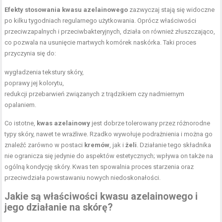
Efekty stosowania kwasu azelainowego
zazwyczaj stają się widoczne
po kilku tygodniach regularnego użytkowania. Oprócz właściwości
przeciwzapalnych i przeciwbakteryjnych, działa on również złuszczająco,
co pozwala na usunięcie martwych komórek naskórka. Taki proces
przyczynia się do:
wygładzenia tekstury skóry,
poprawy jej kolorytu,
redukcji przebarwień związanych z trądzikiem czy nadmiernym
opalaniem.
Co istotne,
kwas azelainowy
jest dobrze tolerowany przez różnorodne
typy skóry, nawet te wrażliwe. Rzadko wywołuje podrażnienia i można go
znaleźć zarówno w postaci
kremów
, jak i
żeli
. Działanie tego składnika
nie ogranicza się jedynie do aspektów estetycznych; wpływa on także na
ogólną kondycję skóry. Kwas ten spowalnia proces starzenia oraz
przeciwdziała powstawaniu nowych niedoskonałości.
Jakie są właściwości kwasu azelainowego i
jego działanie na skórę?