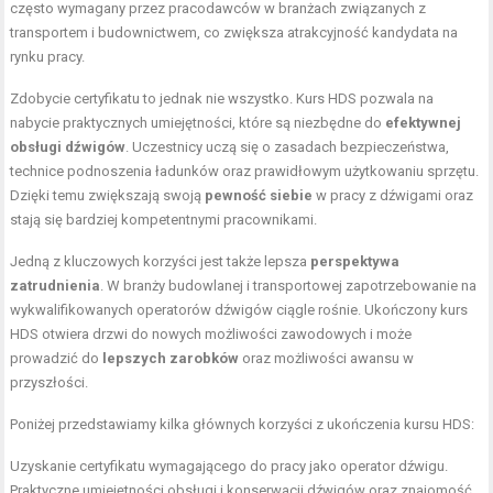
często wymagany przez pracodawców w branżach związanych z
transportem i budownictwem, co zwiększa atrakcyjność kandydata na
rynku pracy.
Zdobycie certyfikatu to jednak nie wszystko. Kurs HDS pozwala na
nabycie praktycznych umiejętności, które są niezbędne do
efektywnej
obsługi dźwigów
. Uczestnicy uczą się o zasadach bezpieczeństwa,
technice podnoszenia ładunków oraz prawidłowym użytkowaniu sprzętu.
Dzięki temu zwiększają swoją
pewność siebie
w pracy z dźwigami oraz
stają się bardziej kompetentnymi pracownikami.
Jedną z kluczowych korzyści jest także lepsza
perspektywa
zatrudnienia
. W branży budowlanej i transportowej zapotrzebowanie na
wykwalifikowanych operatorów dźwigów ciągle rośnie. Ukończony kurs
HDS otwiera drzwi do nowych możliwości zawodowych i może
prowadzić do
lepszych zarobków
oraz możliwości awansu w
przyszłości.
Poniżej przedstawiamy kilka głównych korzyści z ukończenia kursu HDS:
Uzyskanie certyfikatu wymagającego do pracy jako operator dźwigu.
Praktyczne umiejętności obsługi i konserwacji dźwigów oraz znajomość