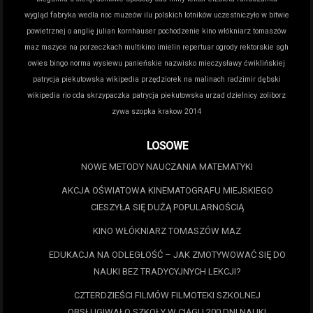
wygląd
fabryka wedla noc muzeów
ilu polskich lotników uczestniczyło w bitwie
powietrznej o anglię
julian kornhauser pochodzenie
kino włókniarz tomaszów
maz
mszyce na porzeczkach
multikino imielin repertuar
ogrody rektorskie sgh
owies bingo norma wysiewu
panieńskie nazwisko mieczysławy ćwiklińskiej
patrycja piekutowska wikipedia
przędziorek na malinach
radzimir dębski
wikipedia
rio cda
skrzypaczka patrycja piekutowska
urzad dzielnicy zoliborz
zywa szopka krakow 2014
LOSOWE
NOWE METODY NAUCZANIA MATEMATYKI
AKCJA OŚWIATOWA KINEMATOGRAFU MIEJSKIEGO
CIESZYŁA SIĘ DUŻĄ POPULARNOŚCIĄ
KINO WŁÓKNIARZ TOMASZÓW MAZ
EDUKACJA NA ODLEGŁOŚĆ – JAK ZMOTYWOWAĆ SIĘ DO
NAUKI BEZ TRADYCYJNYCH LEKCJI?
CZTERDZIEŚCI FILMÓW FILMOTEKI SZKOLNEJ
OBSŁUGIWAŁO SZKOŁY W CIĄGU 200 DNI NAUKI