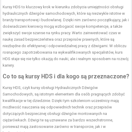
Kursy HDS to kluczowy krok w kierunku zdobycia umiejętności obsługi
hydraulicznych dźwigów samochodowych, które są niezwykle istotne w
branży transportowej i budowlanej. Dzięki nim zarówno początkujący, jak i
doświadczeni kierowcy mogą wzbogacić swoje kompetencje, a także
zwiększyć swoje szanse na rynku pracy. Warto zainwestować czas w
naukę zasad bezpieczeństwa oraz przepisów prawnych, które są
niezbędne do efektywnej i odpowiedzialnej pracy z dźwigami. W obliczu
rosnącego zapotrzebowania na wykwalifikowanych specjalistów, kurs
HDS staje się nie tylko okazją do nauki, ale i realnym sposobem na rozwój
kariery.
Co to są kursy HDS i dla kogo są przeznaczone?
Kursy HDS, czyli kursy obsługi Hydraulicznych Dźwigów
Samochodowych, są istotnym elementem dla osób pragnących zdobyć
kwalifikacje w tej dziedzinie. Dzięki tym szkoleniom uczestnicy mają
możliwość nauczenia się odpowiednich technik oraz przepisów
dotyczących bezpiecznej obsługi dźwigów montowanych na
ciężarówkach. Dźwigi te są uznawane za bardzo wszechstronne,
ponieważ mają zastosowanie zarówno w transporcie, jak i w