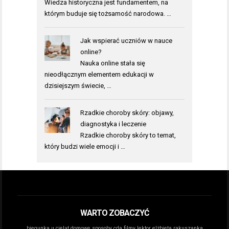
Wiedza historyczna jest fundamentem, na
którym buduje się tożsamość narodowa. …
Jak wspierać uczniów w nauce
online?
Nauka online stała się
nieodłącznym elementem edukacji w
dzisiejszym świecie, …
Rzadkie choroby skóry: objawy,
diagnostyka i leczenie
Rzadkie choroby skóry to temat,
który budzi wiele emocji i …
WARTO ZOBACZYĆ
biegunka u cieląt domowe sposoby
cda filmy lektor
elżbieta rakuszanka