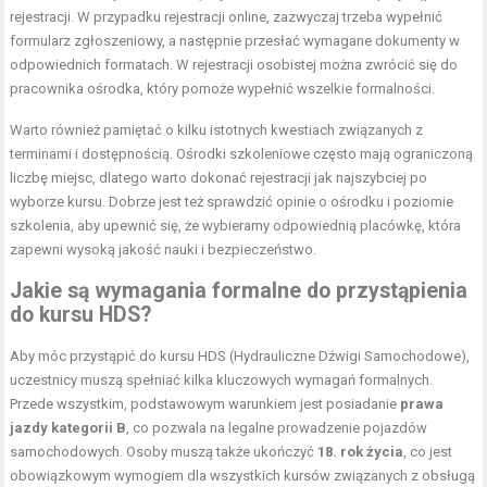
rejestracji. W przypadku rejestracji online, zazwyczaj trzeba wypełnić
formularz zgłoszeniowy, a następnie przesłać wymagane dokumenty w
odpowiednich formatach. W rejestracji osobistej można zwrócić się do
pracownika ośrodka, który pomoże wypełnić wszelkie formalności.
Warto również pamiętać o kilku istotnych kwestiach związanych z
terminami i dostępnością. Ośrodki szkoleniowe często mają ograniczoną
liczbę miejsc, dlatego warto dokonać rejestracji jak najszybciej po
wyborze kursu. Dobrze jest też sprawdzić opinie o ośrodku i poziomie
szkolenia, aby upewnić się, że wybieramy odpowiednią placówkę, która
zapewni wysoką jakość nauki i bezpieczeństwo.
Jakie są wymagania formalne do przystąpienia
do kursu HDS?
Aby móc przystąpić do kursu HDS (Hydrauliczne Dźwigi Samochodowe),
uczestnicy muszą spełniać kilka kluczowych wymagań formalnych.
Przede wszystkim, podstawowym warunkiem jest posiadanie
prawa
jazdy kategorii B
, co pozwala na legalne prowadzenie pojazdów
samochodowych. Osoby muszą także ukończyć
18. rok życia
, co jest
obowiązkowym wymogiem dla wszystkich kursów związanych z obsługą