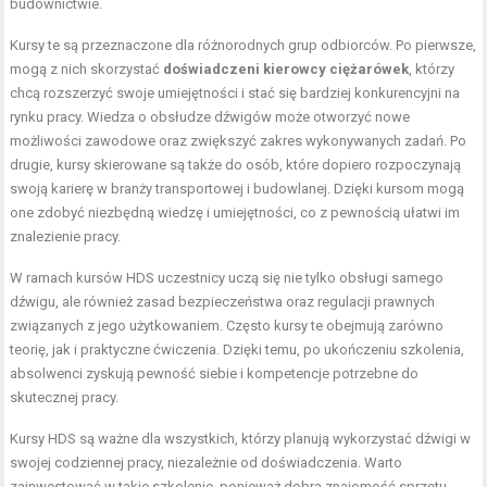
budownictwie.
Kursy te są przeznaczone dla różnorodnych grup odbiorców. Po pierwsze,
mogą z nich skorzystać
doświadczeni kierowcy ciężarówek
, którzy
chcą rozszerzyć swoje umiejętności i stać się bardziej konkurencyjni na
rynku pracy. Wiedza o obsłudze dźwigów może otworzyć nowe
możliwości zawodowe oraz zwiększyć zakres wykonywanych zadań. Po
drugie, kursy skierowane są także do osób, które dopiero rozpoczynają
swoją karierę w branży transportowej i budowlanej. Dzięki kursom mogą
one zdobyć niezbędną wiedzę i umiejętności, co z pewnością ułatwi im
znalezienie pracy.
W ramach kursów HDS uczestnicy uczą się nie tylko obsługi samego
dźwigu, ale również zasad bezpieczeństwa oraz regulacji prawnych
związanych z jego użytkowaniem. Często kursy te obejmują zarówno
teorię, jak i praktyczne ćwiczenia. Dzięki temu, po ukończeniu szkolenia,
absolwenci zyskują pewność siebie i kompetencje potrzebne do
skutecznej pracy.
Kursy HDS są ważne dla wszystkich, którzy planują wykorzystać dźwigi w
swojej codziennej pracy, niezależnie od doświadczenia. Warto
zainwestować w takie szkolenie, ponieważ dobra znajomość sprzętu