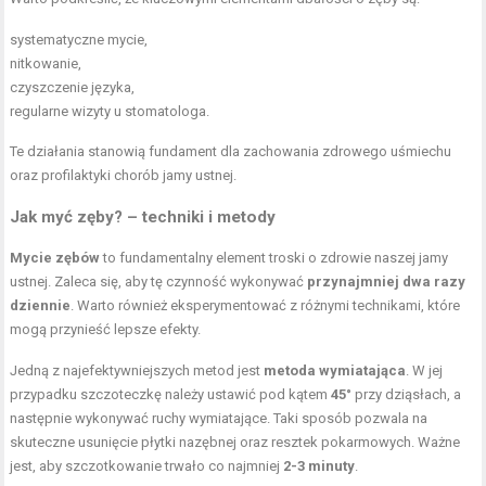
systematyczne mycie,
nitkowanie,
czyszczenie języka,
regularne wizyty u stomatologa.
Te działania stanowią fundament dla zachowania zdrowego uśmiechu
oraz profilaktyki chorób jamy ustnej.
Jak myć zęby? – techniki i metody
Mycie zębów
to fundamentalny element troski o zdrowie naszej jamy
ustnej. Zaleca się, aby tę czynność wykonywać
przynajmniej dwa razy
dziennie
. Warto również eksperymentować z różnymi technikami, które
mogą przynieść lepsze efekty.
Jedną z najefektywniejszych metod jest
metoda wymiatająca
. W jej
przypadku szczoteczkę należy ustawić pod kątem
45°
przy dziąsłach, a
następnie wykonywać ruchy wymiatające. Taki sposób pozwala na
skuteczne usunięcie płytki nazębnej oraz resztek pokarmowych. Ważne
jest, aby szczotkowanie trwało co najmniej
2-3 minuty
.