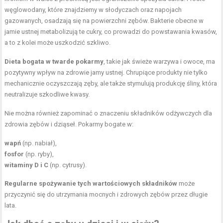
węglowodany, które znajdziemy w słodyczach oraz napojach
gazowanych, osadzają się na powierzchni zębów. Bakterie obecne w
jamie ustnej metabolizują te cukry, co prowadzi do powstawania kwasów,
a to z kolei może uszkodzić szkliwo.
Dieta bogata w twarde pokarmy
, takie jak świeże warzywa i owoce, ma
pozytywny wpływ na zdrowie jamy ustnej. Chrupiące produkty nie tylko
mechanicznie oczyszczają zęby, ale także stymulują produkcję śliny, która
neutralizuje szkodliwe kwasy.
Nie można również zapominać o znaczeniu składników odżywczych dla
zdrowia zębów i dziąseł. Pokarmy bogate w:
wapń
(np. nabiał),
fosfor
(np. ryby),
witaminy D i C
(np. cytrusy).
Regularne spożywanie tych wartościowych składników
może
przyczynić się do utrzymania mocnych i zdrowych zębów przez długie
lata.