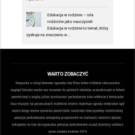
Edukacja w rodzinie – rola
rodziców jako nauczycieli
Edukacja w rodzinie to temat, który
zyskuje na znaczeniu w …
WARTO ZOBACZYĆ
biegunka u cieląt domowe sposoby
cda filmy lektor
elżbieta rakuszanka
wygląd
fabryka wedla noc muzeów
ilu polskich lotników uczestniczyło w bitwie
powietrznej o anglię
julian kornhauser pochodzenie
kino włókniarz tomaszów
maz
mszyce na porzeczkach
multikino imielin repertuar
ogrody rektorskie sgh
owies bingo norma wysiewu
panieńskie nazwisko mieczysławy ćwiklińskiej
patrycja piekutowska wikipedia
przędziorek na malinach
radzimir dębski
wikipedia
rio cda
skrzypaczka patrycja piekutowska
urzad dzielnicy zoliborz
zywa szopka krakow 2014