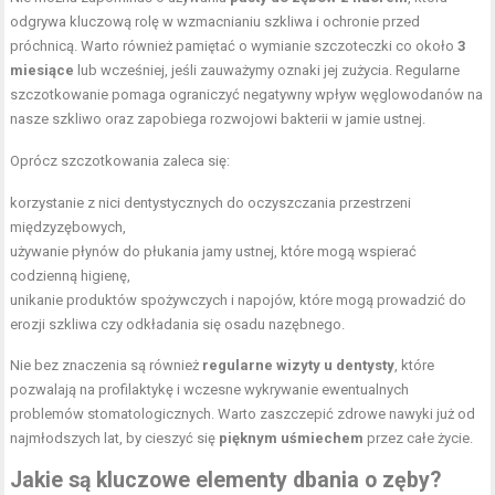
odgrywa kluczową rolę w wzmacnianiu szkliwa i ochronie przed
próchnicą. Warto również pamiętać o wymianie szczoteczki co około
3
miesiące
lub wcześniej, jeśli zauważymy oznaki jej zużycia. Regularne
szczotkowanie pomaga ograniczyć negatywny wpływ węglowodanów na
nasze szkliwo oraz zapobiega rozwojowi bakterii w jamie ustnej.
Oprócz szczotkowania zaleca się:
korzystanie z nici dentystycznych do oczyszczania przestrzeni
międzyzębowych,
używanie płynów do płukania jamy ustnej, które mogą wspierać
codzienną higienę,
unikanie produktów spożywczych i napojów, które mogą prowadzić do
erozji szkliwa czy odkładania się osadu nazębnego.
Nie bez znaczenia są również
regularne wizyty u dentysty
, które
pozwalają na profilaktykę i wczesne wykrywanie ewentualnych
problemów stomatologicznych. Warto zaszczepić zdrowe nawyki już od
najmłodszych lat, by cieszyć się
pięknym uśmiechem
przez całe życie.
Jakie są kluczowe elementy dbania o zęby?