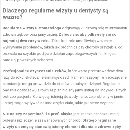
Dlaczego regularne wizyty u dentysty są
ważne?
Regularne wizyty u stomatologa
odgrywają kluczową rolę w utrzymaniu
zdrowia zębów oraz jamy ustnej.
Zaleca się, aby odbywały się co
najmniej dwa razy w roku.
Takie kontrole umożliwiają wczesne
wykrywanie problemów, takich jak próchnica czy choroby przyzębia, co
pozwala na szybkie podjęcie działań zapobiegawczych i uniknięcie
bardziej poważnych schorzeń.
Profesjonalne czyszczenie zębów
, które warto przeprowadzać dwa
razy do roku, skutecznie eliminuje osad i kamień nazębny. Te niepożądane
substancje mogą prowadzić do stanów zapalnych dziąseł. Regularne
badania dostosowują również plan higieny jamy ustnej do indywidualnych
potrzeb pacjenta. Co więcej, istnieją dowody na to, że problemy w jamie
ustnej mogą wpływać na inne części ciała, takie jak serce czy nerki.
Nie należy zapominać, że profilaktyka
jest znacznie tańsza i mniej
bolesna niż leczenie zaawansowanych chorób.
Dlatego regularne
wizyty u dentysty stanowią istotny element dbania o zdrowe zęby