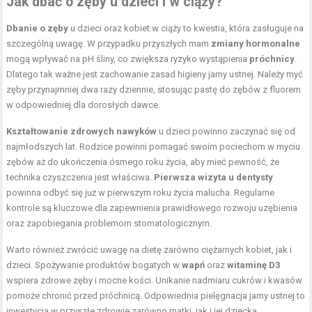
Jak dbać o zęby u dzieci i w ciąży?
Dbanie o zęby
u dzieci oraz kobiet w ciąży to kwestia, która zasługuje na
szczególną uwagę. W przypadku przyszłych mam
zmiany hormonalne
mogą wpływać na pH śliny, co zwiększa ryzyko wystąpienia
próchnicy
.
Dlatego tak ważne jest zachowanie zasad higieny jamy ustnej. Należy myć
zęby przynajmniej dwa razy dziennie, stosując pastę do zębów z fluorem
w odpowiedniej dla dorosłych dawce.
Kształtowanie zdrowych nawyków
u dzieci powinno zaczynać się od
najmłodszych lat. Rodzice powinni pomagać swoim pociechom w myciu
zębów aż do ukończenia ósmego roku życia, aby mieć pewność, że
technika czyszczenia jest właściwa.
Pierwsza wizyta u dentysty
powinna odbyć się już w pierwszym roku życia malucha. Regularne
kontrole są kluczowe dla zapewnienia prawidłowego rozwoju uzębienia
oraz zapobiegania problemom stomatologicznym.
Warto również zwrócić uwagę na dietę zarówno ciężarnych kobiet, jak i
dzieci. Spożywanie produktów bogatych w
wapń
oraz
witaminę D3
wspiera zdrowe zęby i mocne kości. Unikanie nadmiaru cukrów i kwasów
pomoże chronić przed próchnicą. Odpowiednia pielęgnacja jamy ustnej to
inwestycja w przyszłe zdrowie zarówno matki, jak i jej dziecka.