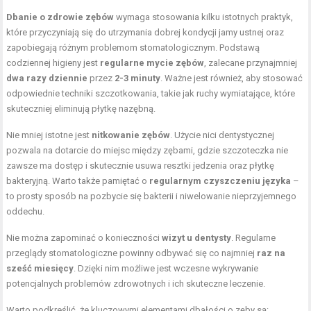
Dbanie o zdrowie zębów
wymaga stosowania kilku istotnych praktyk,
które przyczyniają się do utrzymania dobrej kondycji jamy ustnej oraz
zapobiegają różnym problemom stomatologicznym. Podstawą
codziennej higieny jest
regularne mycie zębów
, zalecane przynajmniej
dwa razy dziennie
przez
2-3 minuty
. Ważne jest również, aby stosować
odpowiednie techniki szczotkowania, takie jak ruchy wymiatające, które
skuteczniej eliminują płytkę nazębną.
Nie mniej istotne jest
nitkowanie zębów
. Użycie nici dentystycznej
pozwala na dotarcie do miejsc między zębami, gdzie szczoteczka nie
zawsze ma dostęp i skutecznie usuwa resztki jedzenia oraz płytkę
bakteryjną. Warto także pamiętać o
regularnym czyszczeniu języka
–
to prosty sposób na pozbycie się bakterii i niwelowanie nieprzyjemnego
oddechu.
Nie można zapominać o konieczności
wizyt u dentysty
. Regularne
przeglądy stomatologiczne powinny odbywać się co najmniej
raz na
sześć miesięcy
. Dzięki nim możliwe jest wczesne wykrywanie
potencjalnych problemów zdrowotnych i ich skuteczne leczenie.
Warto podkreślić, że kluczowymi elementami dbałości o zęby są: