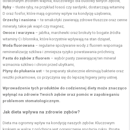
doskonałym źródłem wapnia, kluczowego dla budowy silnych zębów,
Ryby
– tłuste ryby, na przykład łosoś czy sardynki, dostarczają witaminę
D oraz fosfor, które mają ogromny wpływ na kondycję uzębienia,
Orzechy i nasiona
– te smakołyki zawierają zdrowe tłuszcze oraz cenne
minerały, takie jak wapń czy magnez,
Owoce i warzywa
– jabłka, marchewki oraz brokuły to bogate źródła
witaminy C i błonnika, które korzystnie wpływają na stan dziąseł,
Woda fluorowana
– regularne spożywanie wody z fluorem wspomaga
remineralizację szkliwa i zmniejsza ryzyko powstawania próchnicy,
Pasta do zębów z fluorem
– wybór pasty zawierającej ten minerał
wzmacnia szkliwo i chroni przed ubytkami,
Płyny do płukania ust
– te preparaty skutecznie eliminują bakterie oraz
resztki pokarmowe, co przyczynia się do lepszej higieny jamy ustnej.
Wprowadzenie tych produktów do codziennej diety może znacząco
wpłynąć na zdrowie Twoich zębów oraz pomóc w zapobieganiu
problemom stomatologicznym.
Jak dieta wpływa na zdrowie zębów?
Dieta ma ogromny wpływ na kondycję naszych zębów. Kluczowym
krokiem w walce z próchnicą jest ograniczenie spożycia cukru. Proste