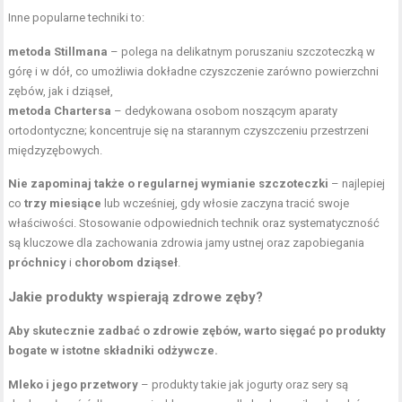
Inne popularne techniki to:
metoda Stillmana
– polega na delikatnym poruszaniu szczoteczką w
górę i w dół, co umożliwia dokładne czyszczenie zarówno powierzchni
zębów, jak i dziąseł,
metoda Chartersa
– dedykowana osobom noszącym aparaty
ortodontyczne; koncentruje się na starannym czyszczeniu przestrzeni
międzyzębowych.
Nie zapominaj także o regularnej wymianie szczoteczki
– najlepiej
co
trzy miesiące
lub wcześniej, gdy włosie zaczyna tracić swoje
właściwości. Stosowanie odpowiednich technik oraz systematyczność
są kluczowe dla zachowania zdrowia jamy ustnej oraz zapobiegania
próchnicy
i
chorobom dziąseł
.
Jakie produkty wspierają zdrowe zęby?
Aby skutecznie zadbać o zdrowie zębów, warto sięgać po produkty
bogate w istotne składniki odżywcze.
Mleko i jego przetwory
– produkty takie jak jogurty oraz sery są