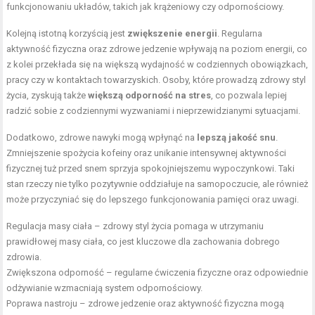
funkcjonowaniu układów, takich jak krążeniowy czy odpornościowy.
Kolejną istotną korzyścią jest
zwiększenie energii
. Regularna
aktywność fizyczna oraz zdrowe jedzenie wpływają na poziom energii, co
z kolei przekłada się na większą wydajność w codziennych obowiązkach,
pracy czy w kontaktach towarzyskich. Osoby, które prowadzą zdrowy styl
życia, zyskują także
większą odporność na stres
, co pozwala lepiej
radzić sobie z codziennymi wyzwaniami i nieprzewidzianymi sytuacjami.
Dodatkowo, zdrowe nawyki mogą wpłynąć na
lepszą jakość snu
.
Zmniejszenie spożycia kofeiny oraz unikanie intensywnej aktywności
fizycznej tuż przed snem sprzyja spokojniejszemu wypoczynkowi. Taki
stan rzeczy nie tylko pozytywnie oddziałuje na samopoczucie, ale również
może przyczyniać się do lepszego funkcjonowania pamięci oraz uwagi.
Regulacja masy ciała – zdrowy styl życia pomaga w utrzymaniu
prawidłowej masy ciała, co jest kluczowe dla zachowania dobrego
zdrowia.
Zwiększona odporność – regularne ćwiczenia fizyczne oraz odpowiednie
odżywianie wzmacniają system odpornościowy.
Poprawa nastroju – zdrowe jedzenie oraz aktywność fizyczna mogą