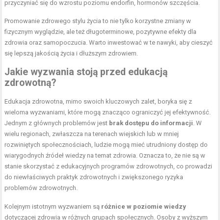
przyczyniać się do wzrostu poziomu endorfin, hormonów szczęścia.
Promowanie zdrowego stylu życia to nie tylko korzystne zmiany w
fizycznym wyglądzie, ale też długoterminowe, pozytywne efekty dla
zdrowia oraz samopoczucia. Warto inwestować w te nawyki, aby cieszyć
się lepszą jakością życia i dłuższym zdrowiem.
Jakie wyzwania stoją przed edukacją
zdrowotną?
Edukacja zdrowotna, mimo swoich kluczowych zalet, boryka się z
wieloma wyzwaniami, które mogą znacząco ograniczyć jej efektywność.
Jednym z głównych problemów jest
brak dostępu do informacji
. W
wielu regionach, zwłaszcza na terenach wiejskich lub w mniej
rozwiniętych społecznościach, ludzie mogą mieć utrudniony dostęp do
wiarygodnych źródeł wiedzy na temat zdrowia. Oznacza to, że nie są w
stanie skorzystać z edukacyjnych programów zdrowotnych, co prowadzi
do niewłaściwych praktyk zdrowotnych i zwiększonego ryzyka
problemów zdrowotnych.
Kolejnym istotnym wyzwaniem są
różnice w poziomie wiedzy
dotyczącej zdrowia w różnych grupach społecznych. Osoby z wyższym