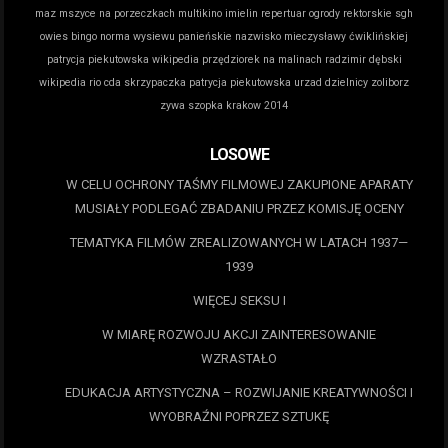
maz
mszyce na porzeczkach
multikino imielin repertuar
ogrody rektorskie sgh
owies bingo norma wysiewu
panieńskie nazwisko mieczysławy ćwiklińskiej
patrycja piekutowska wikipedia
przędziorek na malinach
radzimir dębski
wikipedia
rio cda
skrzypaczka patrycja piekutowska
urzad dzielnicy zoliborz
zywa szopka krakow 2014
LOSOWE
W CELU OCHRONY TAŚMY FILMOWEJ ZAKUPIONE APARATY
MUSIAŁY PODLEGAĆ ZBADANIU PRZEZ KOMISJĘ OCENY
TEMATYKA FILMÓW ZREALIZOWANYCH W LATACH 1937—
1939
WIĘCEJ SEKSU I
W MIARĘ ROZWOJU AKCJI ZAINTERESOWANIE
WZRASTAŁO
EDUKACJA ARTYSTYCZNA – ROZWIJANIE KREATYWNOŚCI I
WYOBRAŹNI POPRZEZ SZTUKĘ