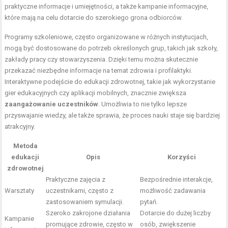
praktyczne informacje i umiejętności, a także kampanie informacyjne,
które mają na celu dotarcie do szerokiego grona odbiorców.
Programy szkoleniowe, często organizowane w różnych instytucjach,
mogą być dostosowane do potrzeb określonych grup, takich jak szkoły,
zakłady pracy czy stowarzyszenia. Dzięki temu można skutecznie
przekazać niezbędne informacje na temat zdrowia i profilaktyki.
Interaktywne podejście do edukacji zdrowotnej, takie jak wykorzystanie
gier edukacyjnych czy aplikacji mobilnych, znacznie zwiększa
zaangażowanie uczestników
. Umożliwia to nie tylko lepsze
przyswajanie wiedzy, ale także sprawia, że proces nauki staje się bardziej
atrakcyjny.
Metoda
edukacji
Opis
Korzyści
zdrowotnej
Praktyczne zajęcia z
Bezpośrednie interakcje,
Warsztaty
uczestnikami, często z
możliwość zadawania
zastosowaniem symulacji.
pytań.
Szeroko zakrojone działania
Dotarcie do dużej liczby
Kampanie
promujące zdrowie, często w
osób, zwiększenie