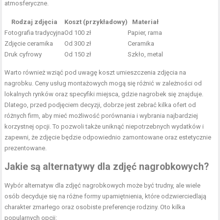
atmosferyczne.
Rodzaj zdjęcia
Koszt (przykładowy)
Materiał
Fotografia tradycyjna
Od 100 zł
Papier, rama
Zdjęcie ceramika
Od 300 zł
Ceramika
Druk cyfrowy
Od 150 zł
Szkło, metal
Warto również wziąć pod uwagę koszt umieszczenia zdjęcia na
nagrobku. Ceny usług montażowych mogą się różnić w zależności od
lokalnych rynków oraz specyfiki miejsca, gdzie nagrobek się znajduje.
Dlatego, przed podjęciem decyzji, dobrze jest zebrać kilka ofert od
różnych firm, aby mieć możliwość porównania i wybrania najbardziej
korzystnej opcji. To pozwoli także uniknąć niepotrzebnych wydatków i
zapewni, że zdjęcie będzie odpowiednio zamontowane oraz estetycznie
prezentowane.
Jakie są alternatywy dla zdjęć nagrobkowych?
Wybór alternatyw dla zdjęć nagrobkowych może być trudny, ale wiele
osób decyduje się na różne formy upamiętnienia, które odzwierciedlają
charakter zmarłego oraz osobiste preferencje rodziny. Oto kilka
popularnych opcji: