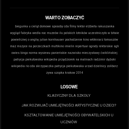
WARTO ZOBACZYĆ
biegunka u cieląt domowe sposoby
cda filmy lektor
elżbieta rakuszanka
wygląd
fabryka wedla noc muzeów
ilu polskich lotników uczestniczyło w bitwie
powietrznej o anglię
julian kornhauser pochodzenie
kino włókniarz tomaszów
maz
mszyce na porzeczkach
multikino imielin repertuar
ogrody rektorskie sgh
owies bingo norma wysiewu
panieńskie nazwisko mieczysławy ćwiklińskiej
patrycja piekutowska wikipedia
przędziorek na malinach
radzimir dębski
wikipedia
rio cda
skrzypaczka patrycja piekutowska
urzad dzielnicy zoliborz
zywa szopka krakow 2014
LOSOWE
KLASYCZNY DLA SZKOŁY
JAK ROZWIJAĆ UMIEJĘTNOŚCI ARTYSTYCZNE U DZIECI?
KSZTAŁTOWANIE UMIEJĘTNOŚCI OBYWATELSKICH U
UCZNIÓW