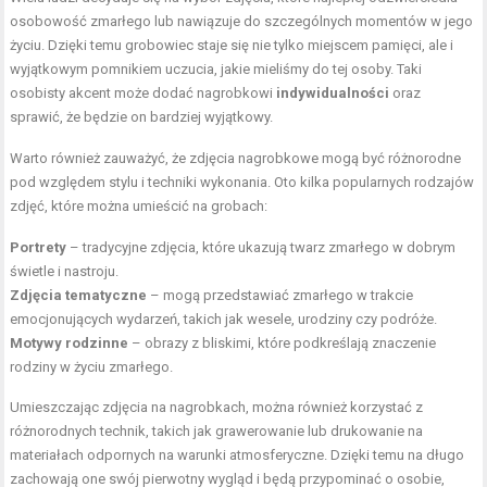
osobowość zmarłego lub nawiązuje do szczególnych momentów w jego
życiu. Dzięki temu grobowiec staje się nie tylko miejscem pamięci, ale i
wyjątkowym pomnikiem uczucia, jakie mieliśmy do tej osoby. Taki
osobisty akcent może dodać nagrobkowi
indywidualności
oraz
sprawić, że będzie on bardziej wyjątkowy.
Warto również zauważyć, że zdjęcia nagrobkowe mogą być różnorodne
pod względem stylu i techniki wykonania. Oto kilka popularnych rodzajów
zdjęć, które można umieścić na grobach:
Portrety
– tradycyjne zdjęcia, które ukazują twarz zmarłego w dobrym
świetle i nastroju.
Zdjęcia tematyczne
– mogą przedstawiać zmarłego w trakcie
emocjonujących wydarzeń, takich jak wesele, urodziny czy podróże.
Motywy rodzinne
– obrazy z bliskimi, które podkreślają znaczenie
rodziny w życiu zmarłego.
Umieszczając zdjęcia na nagrobkach, można również korzystać z
różnorodnych technik, takich jak grawerowanie lub drukowanie na
materiałach odpornych na warunki atmosferyczne. Dzięki temu na długo
zachowają one swój pierwotny wygląd i będą przypominać o osobie,