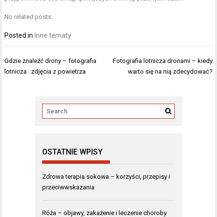
No related posts.
Posted in
Inne tematy
Nawigacja
Gdzie znaleźć drony – fotografia
Fotografia lotnicza dronami – kiedy
wpisu
lotnicza : zdjęcia z powietrza
warto się na nią zdecydować?
OSTATNIE WPISY
Zdrowa terapia sokowa – korzyści, przepisy i
przeciwwskazania
Róża – objawy, zakażenie i leczenie choroby