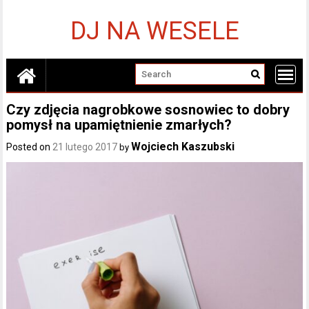
Skip
to
DJ NA WESELE
content
Czy zdjęcia nagrobkowe sosnowiec to dobry
pomysł na upamiętnienie zmarłych?
Wojciech Kaszubski
Posted on
21 lutego 2017
by