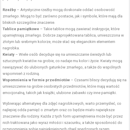
Rzeźby
– Artystyczne rzeźby mogą doskonale oddać osobowość
zmarłego. Mogą to być zarówno postacie, jak i symbole, które mają dla
bliskich szczególne znaczenie.
Tablice pamiątkowe
– Takie tablice mogą zawierać inskrypcje, które
upamiętniają zmarłego. Dobrze zaprojektowana tablica, umieszczona w
złotym lub srebrnym kolorze, może stać się eleganckim elementem
nagrobka.
Kwiaty
– Wiele osób decyduje się na umieszczanie świeżych lub
sztucznych kwiatów na grobie, co nadaje mu kolor i życie. Kwiaty mogą
nawiązywać do ulubionych gatunków zmarłego, a także do wspólnych
wspomnień z rodziną.
Wspomnienia w formie przedmiotów
– Czasami bliscy decydują się na
umieszczenie na grobie osobistych przedmiotów, które mają wartość
emocjonalną, takich jak książki, ulubione zabawki czy inne pamiątki.
Wybierając alternatywę dla zdjęć nagrobkowych, warto przemyśleć, co
najlepiej odda pamięć o zmarłym oraz co będzie miało największe
znaczenie dla rodziny. Każda z tych form upamiętnienia może być przez
nich traktowana jako wyraz miłości i szacunku, a także sposobność do
przypomnienia sobie najpiękniejszych chwil spędzonych razem.