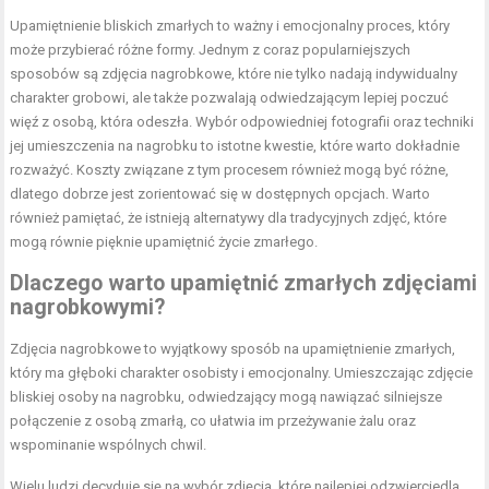
Upamiętnienie bliskich zmarłych to ważny i emocjonalny proces, który
może przybierać różne formy. Jednym z coraz popularniejszych
sposobów są zdjęcia nagrobkowe, które nie tylko nadają indywidualny
charakter grobowi, ale także pozwalają odwiedzającym lepiej poczuć
więź z osobą, która odeszła. Wybór odpowiedniej fotografii oraz techniki
jej umieszczenia na nagrobku to istotne kwestie, które warto dokładnie
rozważyć. Koszty związane z tym procesem również mogą być różne,
dlatego dobrze jest zorientować się w dostępnych opcjach. Warto
również pamiętać, że istnieją alternatywy dla tradycyjnych zdjęć, które
mogą równie pięknie upamiętnić życie zmarłego.
Dlaczego warto upamiętnić zmarłych zdjęciami
nagrobkowymi?
Zdjęcia nagrobkowe to wyjątkowy sposób na upamiętnienie zmarłych,
który ma głęboki charakter osobisty i emocjonalny. Umieszczając zdjęcie
bliskiej osoby na nagrobku, odwiedzający mogą nawiązać silniejsze
połączenie z osobą zmarłą, co ułatwia im przeżywanie żalu oraz
wspominanie wspólnych chwil.
Wielu ludzi decyduje się na wybór zdjęcia, które najlepiej odzwierciedla