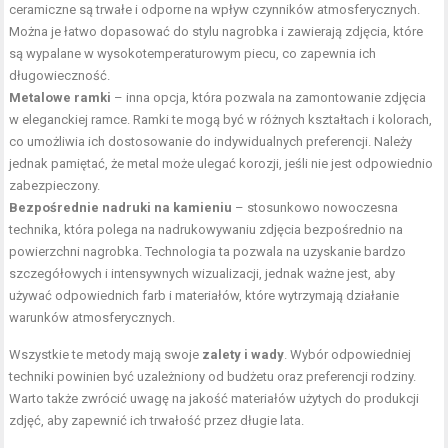
ceramiczne są trwałe i odporne na wpływ czynników atmosferycznych.
Można je łatwo dopasować do stylu nagrobka i zawierają zdjęcia, które
są wypalane w wysokotemperaturowym piecu, co zapewnia ich
długowieczność.
Metalowe ramki
– inna opcja, która pozwala na zamontowanie zdjęcia
w eleganckiej ramce. Ramki te mogą być w różnych kształtach i kolorach,
co umożliwia ich dostosowanie do indywidualnych preferencji. Należy
jednak pamiętać, że metal może ulegać korozji, jeśli nie jest odpowiednio
zabezpieczony.
Bezpośrednie nadruki na kamieniu
– stosunkowo nowoczesna
technika, która polega na nadrukowywaniu zdjęcia bezpośrednio na
powierzchni nagrobka. Technologia ta pozwala na uzyskanie bardzo
szczegółowych i intensywnych wizualizacji, jednak ważne jest, aby
używać odpowiednich farb i materiałów, które wytrzymają działanie
warunków atmosferycznych.
Wszystkie te metody mają swoje
zalety i wady
. Wybór odpowiedniej
techniki powinien być uzależniony od budżetu oraz preferencji rodziny.
Warto także zwrócić uwagę na jakość materiałów użytych do produkcji
zdjęć, aby zapewnić ich trwałość przez długie lata.