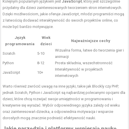
Kolejnym popularnym językiem jest
JavaScript
, który jest szczególnie
przydatny dla dzieci zainteresowanych tworzeniem stron internetowych.
Dzięki możliwościom, jakie oferuje JavaScript, młodzi programiści mogą
z łatwością dodawać interaktywność do swoich projektów online, co
może być bardzo motywujące.
Język
Wiek
Najważniejsze cechy
programowania
dzieci
Wizualna forma, łatwe do tworzenia gier i
Scratch
5-10
animacji
Python
8-12
Prosta składnia, wszechstronność
Interaktywność w projektach
JavaScript
10+
internetowych
Warto również zwrócić uwagę na inne języki, takie jak Blockly czy PHP,
jednak Scratch, Python i JavaScript są najbardziej polecanymi opcjami dla
dzieci, które chcą rozwijać swoje umiejętności w programowaniu i
kreatywnie się wyrażać. Wybór odpowiedniego języka zależy od wieku
oraz zainteresowań dziecka, a odpowiednia motywacja i wsparcie
dorosłych mogą znacznie podnieść efektywność nauki.
Jakie narzędzia i platformy wspierają naukę