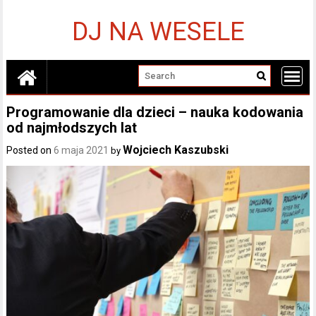
Skip
to
DJ NA WESELE
content
Programowanie dla dzieci – nauka kodowania
od najmłodszych lat
Wojciech Kaszubski
Posted on
6 maja 2021
by