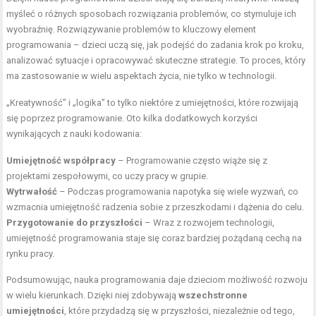
myśleć o różnych sposobach rozwiązania problemów, co stymuluje ich
wyobraźnię. Rozwiązywanie problemów to kluczowy element
programowania – dzieci uczą się, jak podejść do zadania krok po kroku,
analizować sytuacje i opracowywać skuteczne strategie. To proces, który
ma zastosowanie w wielu aspektach życia, nie tylko w technologii.
„Kreatywność” i „logika” to tylko niektóre z umiejętności, które rozwijają
się poprzez programowanie. Oto kilka dodatkowych korzyści
wynikających z nauki kodowania:
Umiejętność współpracy
– Programowanie często wiąże się z
projektami zespołowymi, co uczy pracy w grupie.
Wytrwałość
– Podczas programowania napotyka się wiele wyzwań, co
wzmacnia umiejętność radzenia sobie z przeszkodami i dążenia do celu.
Przygotowanie do przyszłości
– Wraz z rozwojem technologii,
umiejętność programowania staje się coraz bardziej pożądaną cechą na
rynku pracy.
Podsumowując, nauka programowania daje dzieciom możliwość rozwoju
w wielu kierunkach. Dzięki niej zdobywają
wszechstronne
umiejętności
, które przydadzą się w przyszłości, niezależnie od tego,