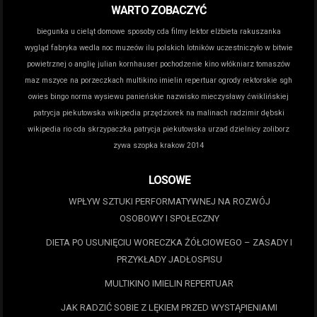
WARTO ZOBACZYĆ
biegunka u cieląt domowe sposoby
cda filmy lektor
elżbieta rakuszanka
wygląd
fabryka wedla noc muzeów
ilu polskich lotników uczestniczyło w bitwie
powietrznej o anglię
julian kornhauser pochodzenie
kino włókniarz tomaszów
maz
mszyce na porzeczkach
multikino imielin repertuar
ogrody rektorskie sgh
owies bingo norma wysiewu
panieńskie nazwisko mieczysławy ćwiklińskiej
patrycja piekutowska wikipedia
przędziorek na malinach
radzimir dębski
wikipedia
rio cda
skrzypaczka patrycja piekutowska
urzad dzielnicy zoliborz
zywa szopka krakow 2014
LOSOWE
WPŁYW SZTUKI PERFORMATYWNEJ NA ROZWÓJ
OSOBOWY I SPOŁECZNY
DIETA PO USUNIĘCIU WORECZKA ŻÓŁCIOWEGO – ZASADY I
PRZYKŁADY JADŁOSPISU
MULTIKINO IMIELIN REPERTUAR
JAK RADZIĆ SOBIE Z LĘKIEM PRZED WYSTĄPIENIAMI