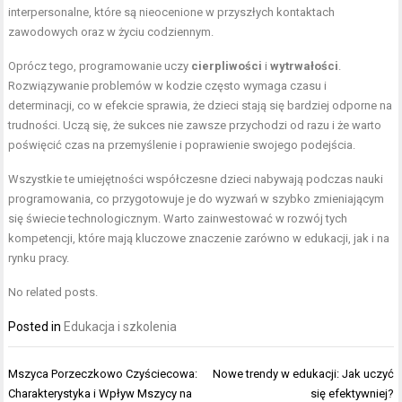
interpersonalne, które są nieocenione w przyszłych kontaktach
zawodowych oraz w życiu codziennym.
Oprócz tego, programowanie uczy
cierpliwości
i
wytrwałości
.
Rozwiązywanie problemów w kodzie często wymaga czasu i
determinacji, co w efekcie sprawia, że dzieci stają się bardziej odporne na
trudności. Uczą się, że sukces nie zawsze przychodzi od razu i że warto
poświęcić czas na przemyślenie i poprawienie swojego podejścia.
Wszystkie te umiejętności współczesne dzieci nabywają podczas nauki
programowania, co przygotowuje je do wyzwań w szybko zmieniającym
się świecie technologicznym. Warto zainwestować w rozwój tych
kompetencji, które mają kluczowe znaczenie zarówno w edukacji, jak i na
rynku pracy.
No related posts.
Posted in
Edukacja i szkolenia
Nawigacja
Mszyca Porzeczkowo Czyściecowa:
Nowe trendy w edukacji: Jak uczyć
wpisu
Charakterystyka i Wpływ Mszycy na
się efektywniej?