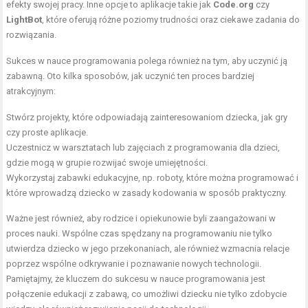
efekty swojej pracy. Inne opcje to aplikacje takie jak
Code.org
czy
LightBot
, które oferują różne poziomy trudności oraz ciekawe zadania do
rozwiązania.
Sukces w nauce programowania polega również na tym, aby uczynić ją
zabawną. Oto kilka sposobów, jak uczynić ten proces bardziej
atrakcyjnym:
Stwórz projekty, które odpowiadają zainteresowaniom dziecka, jak gry
czy proste aplikacje.
Uczestnicz w warsztatach lub zajęciach z programowania dla dzieci,
gdzie mogą w grupie rozwijać swoje umiejętności.
Wykorzystaj zabawki edukacyjne, np. roboty, które można programować i
które wprowadzą dziecko w zasady kodowania w sposób praktyczny.
Ważne jest również, aby rodzice i opiekunowie byli zaangażowani w
proces nauki. Wspólne czas spędzany na programowaniu nie tylko
utwierdza dziecko w jego przekonaniach, ale również wzmacnia relacje
poprzez wspólne odkrywanie i poznawanie nowych technologii.
Pamiętajmy, że kluczem do sukcesu w nauce programowania jest
połączenie edukacji z zabawą, co umożliwi dziecku nie tylko zdobycie