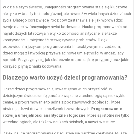
W dzisiejszym świecie, umiejętności programowania stają się kluczowe
nie tylko w branży technologicznej, ale również w wielu innych dziedzinach
życia. Dlatego coraz więcej rodziców zastanawia się, jak wprowadzić
swoje dzieci w fascynujący świat kodowania. Nauka programowania od
najmłodszych lat rozwija nie tylko zdolności analityczne, ale także
kreatywność i umiejętność rozwiązywania problemów. Dzięki
odpowiednim językom programowania i interaktywnym narzędziom,
dzieci mogą z łatwością przyswajać nowe umiejętności w angażujący
sposób. Przyjrzyjmy się, jak skutecznie rozpocząć tę przygodę oraz jakie
korzyści płyną z nauki kodowania.
Dlaczego warto uczyć dzieci programowania?
Ucząc dzieci programowania, inwestujemy w ich przyszłość. W
dzisiejszym świecie umiejętności związane z technologią są niezwykle
cenne, a programowanie to jedna z podstawowych zdolności, które
otwierają drzwi do wielu możliwości zawodowych.
Programowanie
rozwija umiejętności analityczne i logiczne
, które są istotne nie tylko
w technologiach, ale także w naukach ścisłych, a nawet w sztuce.
Dzięki nauce programowania dzieci stają się bardziej kreatywne. Muszą