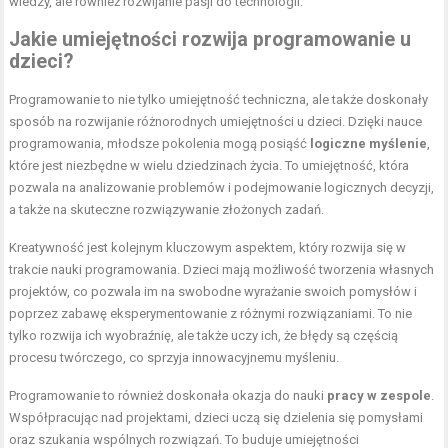
wiedzy, ale również rozwijanie pasji do technologii.
Jakie umiejętności rozwija programowanie u
dzieci?
Programowanie to nie tylko umiejętność techniczna, ale także doskonały
sposób na rozwijanie różnorodnych umiejętności u dzieci. Dzięki nauce
programowania, młodsze pokolenia mogą posiąść
logiczne myślenie
,
które jest niezbędne w wielu dziedzinach życia. To umiejętność, która
pozwala na analizowanie problemów i podejmowanie logicznych decyzji,
a także na skuteczne rozwiązywanie złożonych zadań.
Kreatywność jest kolejnym kluczowym aspektem, który rozwija się w
trakcie nauki programowania. Dzieci mają możliwość tworzenia własnych
projektów, co pozwala im na swobodne wyrażanie swoich pomysłów i
poprzez zabawę eksperymentowanie z różnymi rozwiązaniami. To nie
tylko rozwija ich wyobraźnię, ale także uczy ich, że błędy są częścią
procesu twórczego, co sprzyja innowacyjnemu myśleniu.
Programowanie to również doskonała okazja do nauki
pracy w zespole
.
Współpracując nad projektami, dzieci uczą się dzielenia się pomysłami
oraz szukania wspólnych rozwiązań. To buduje umiejętności