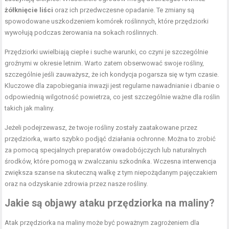
żółknięcie liści
oraz ich przedwczesne opadanie. Te zmiany są
spowodowane uszkodzeniem komórek roślinnych, które przędziorki
wywołują podczas żerowania na sokach roślinnych.
Przędziorki uwielbiają ciepłe i suche warunki, co czyni je szczególnie
groźnymi w okresie letnim. Warto zatem obserwować swoje rośliny,
szczególnie jeśli zauważysz, że ich kondycja pogarsza się w tym czasie.
Kluczowe dla zapobiegania inwazji jest regularne nawadnianie i dbanie o
odpowiednią wilgotność powietrza, co jest szczególnie ważne dla roślin
takich jak maliny.
Jeżeli podejrzewasz, że twoje rośliny zostały zaatakowane przez
przędziorka, warto szybko podjąć działania ochronne. Można to zrobić
za pomocą specjalnych preparatów owadobójczych lub naturalnych
środków, które pomogą w zwalczaniu szkodnika. Wczesna interwencja
zwiększa szanse na skuteczną walkę z tym niepożądanym pajęczakiem
oraz na odzyskanie zdrowia przez nasze rośliny.
Jakie są objawy ataku przędziorka na maliny?
Atak przędziorka na maliny może być poważnym zagrożeniem dla