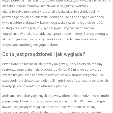
Przędziorek na malinach to problem, który może zrujnować nie tylko plony,
ale także jakość owoców. Ten niewielki pajęczak, tworzący
charakterystyczne pajęczyny, potrafi błyskawicznie osłabić rośliny,
prowadząc do ich obumierania. Żółknące liście i opadające owoce to
tylko niektóre z objawów, które mogą wskazywać na jego obecność.
Dlatego tak ważne jest, aby być czujnym i szybko reagować na
zagrożenie. W artykule znajdziesz sprawdzone metody, które pomogą w
skutecznym zwalczaniu przędziorka oraz praktyczne wskazówki
dotyczące zapobiegania jego atakom.
Co to jest przędziorek i jak wygląda?
Przędziorek to niewielki, ale groźny pajęczak, który należy do rodziny
roztoczy. Jego ciała mają długość od 0,4 do 0,5 mm, co sprawia, że
często umyka uwadze nawet bacznych obserwatorów. Przędziorki są
szczególnie niebezpieczne dla roślin, gdyż potrafią znacznie osłabić ich
kondycję, co prowadzi do obniżenia plonów.
Jednym z charakterystycznych objawów obecności przędziorka są
małe
pajęczyny
, które można zauważyć na liściach roślin. W miarę postępu
inwazji, pajęczyny te stają się coraz bardziej widoczne, a rośliny
zaczynają cierpieć. Właściciele ogrodów mogą dostrzegać również