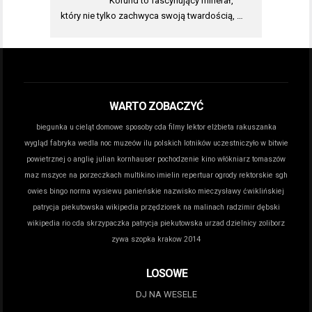
Korund to fascynujący minerał,
który nie tylko zachwyca swoją twardością, …
WARTO ZOBACZYĆ
biegunka u cieląt domowe sposoby
cda filmy lektor
elżbieta rakuszanka
wygląd
fabryka wedla noc muzeów
ilu polskich lotników uczestniczyło w bitwie
powietrznej o anglię
julian kornhauser pochodzenie
kino włókniarz tomaszów
maz
mszyce na porzeczkach
multikino imielin repertuar
ogrody rektorskie sgh
owies bingo norma wysiewu
panieńskie nazwisko mieczysławy ćwiklińskiej
patrycja piekutowska wikipedia
przędziorek na malinach
radzimir dębski
wikipedia
rio cda
skrzypaczka patrycja piekutowska
urzad dzielnicy zoliborz
zywa szopka krakow 2014
LOSOWE
DJ NA WESELE