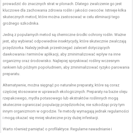
prowadzić do znacznych strat w plonach. Dlatego zwalczenie go jest
kluczowe dla zachowania zdrowia roślin i jakości owoców. Istnieje kilka
skutecznych metod, które można zastosować w celu eliminacji tego
groźnego szkodnika.
Jedną z popularnych metod są chemiczne środki ochrony roślin. Ważne
jest, aby wybierać odpowiednie insektycydy, które skutecznie zwalczają
przędziorka. Należy jednak przestrzegać zaleceń dotyczących
dawkowania i terminów aplikacji, aby zminimalizować wpływ na inne
organizmy oraz środowisko. Najlepiej spryskiwać rośliny wczesnym
rankiem lub późnym popołudniem, aby zminimalizować ryzyko parowania
preparatu.
Alternatywnie, można sięgnąć po naturalne preparaty, które są coraz
częściej stosowane w uprawach ekologicznych. Preparaty na bazie oleju
rzepakowego, mydła potasowego lub ekstraktów roślinnych mogą
skutecznie ograniczać populację przędziorków, nie szkodząc przy tym
innym organizmom w ogrodzie. Te metody wymagają jednak regularności
i mogą okazać się mniej skuteczne przy dużej infestacji.
Warto również pamiętać o profilaktyce. Regularne nawadnianie i