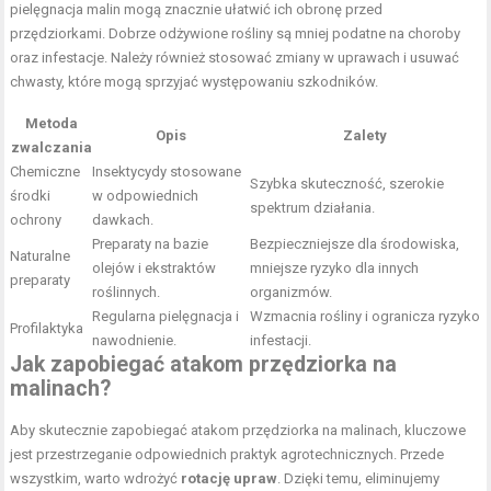
pielęgnacja malin mogą znacznie ułatwić ich obronę przed
przędziorkami. Dobrze odżywione rośliny są mniej podatne na choroby
oraz infestacje. Należy również stosować zmiany w uprawach i usuwać
chwasty, które mogą sprzyjać występowaniu szkodników.
Metoda
Opis
Zalety
zwalczania
Chemiczne
Insektycydy stosowane
Szybka skuteczność, szerokie
środki
w odpowiednich
spektrum działania.
ochrony
dawkach.
Preparaty na bazie
Bezpieczniejsze dla środowiska,
Naturalne
olejów i ekstraktów
mniejsze ryzyko dla innych
preparaty
roślinnych.
organizmów.
Regularna pielęgnacja i
Wzmacnia rośliny i ogranicza ryzyko
Profilaktyka
nawodnienie.
infestacji.
Jak zapobiegać atakom przędziorka na
malinach?
Aby skutecznie zapobiegać atakom przędziorka na malinach, kluczowe
jest przestrzeganie odpowiednich praktyk agrotechnicznych. Przede
wszystkim, warto wdrożyć
rotację upraw
. Dzięki temu, eliminujemy