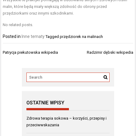
malin, które będą miały większą zdolność do obrony przed
przędziorkami oraz innymi szkodnikami.
No related posts.
Posted in
Inne tematy
Tagged
przędziorek na malinach
Nawigacja
Patrycja piekutowska wikipedia
Radzimir dębski wikipedia
wpisu
OSTATNIE WPISY
Zdrowa terapia sokowa – korzyści, przepisy i
przeciwwskazania