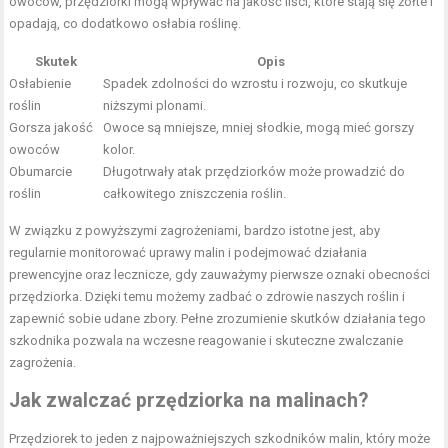
owoców, przędziorki mogą wpływać na jakość liści, które stają się żółte i
opadają, co dodatkowo osłabia roślinę.
Skutek
Opis
Osłabienie
Spadek zdolności do wzrostu i rozwoju, co skutkuje
roślin
niższymi plonami.
Gorsza jakość
Owoce są mniejsze, mniej słodkie, mogą mieć gorszy
owoców
kolor.
Obumarcie
Długotrwały atak przędziorków może prowadzić do
roślin
całkowitego zniszczenia roślin.
W związku z powyższymi zagrożeniami, bardzo istotne jest, aby
regularnie monitorować uprawy malin i podejmować działania
prewencyjne oraz lecznicze, gdy zauważymy pierwsze oznaki obecności
przędziorka. Dzięki temu możemy zadbać o zdrowie naszych roślin i
zapewnić sobie udane zbory. Pełne zrozumienie skutków działania tego
szkodnika pozwala na wczesne reagowanie i skuteczne zwalczanie
zagrożenia.
Jak zwalczać przędziorka na malinach?
Przędziorek to jeden z najpoważniejszych szkodników malin, który może