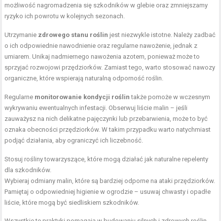
możliwość nagromadzenia się szkodników w glebie oraz zmniejszamy
ryzyko ich powrotu w kolejnych sezonach.
Utrzymanie
zdrowego stanu roślin
jest niezwykle istotne. Należy zadbać
o ich odpowiednie nawodnienie oraz regularne nawożenie, jednak z
umiarem. Unikaj nadmiernego nawożenia azotem, ponieważ może to
sprzyjać rozwojowi przędziorków. Zamiast tego, warto stosować nawozy
organiczne, które wspierają naturalną odporność roślin.
Regularne
monitorowanie kondycji roślin
także pomoże w wczesnym
wykrywaniu ewentualnych infestacji. Obserwuj liście malin – jeśli
zauważysz na nich delikatne pajęczynki lub przebarwienia, może to być
oznaka obecności przędziorków. W takim przypadku warto natychmiast
podjąć działania, aby ograniczyć ich liczebność.
Stosuj rośliny towarzyszące, które mogą działać jak naturalne repelenty
dla szkodników.
Wybieraj odmiany malin, które są bardziej odporne na ataki przędziorków.
Pamiętaj o odpowiedniej higienie w ogrodzie – usuwaj chwasty i opadłe
liście, które mogą być siedliskiem szkodników.
Wszystkie te praktyki pomagają w budowaniu silnych i zdrowych roślin