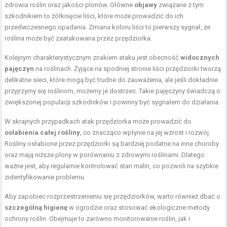
zdrowia roślin oraz jakości plonów. Główne
objawy
związane z tym
szkodnikiem to żółknięcie liści, które może prowadzić do ich
przedwczesnego opadania. Zmiana koloru liści to pierwszy sygnał, że
roślina może być zaatakowana przez przędziorka.
Kolejnym charakterystycznym znakiem ataku jest obecność
widocznych
pajęczyn
na roślinach. Żyjące na spodniej stronie liści przędziorki tworzą
delikatne sieci, które mogą być trudne do zauważenia, ale jeśli dokładnie
przyjrzymy się roślinom, możemy je dostrzec. Takie pajęczyny świadczą o
zwiększonej populacji szkodników i powinny być sygnałem do działania.
W skrajnych przypadkach atak przędziorka może prowadzić do
osłabienia całej rośliny
, co znacząco wpłynie na jej wzrost i rozwój.
Rośliny osłabione przez przędziorki są bardziej podatne na inne choroby
oraz mają niższe plony w porównaniu z zdrowymi roślinami. Dlatego
ważne jest, aby regularnie kontrolować stan malin, co pozwoli na szybkie
zidentyfikowanie problemu.
Aby zapobiec rozprzestrzenieniu się przędziorków, warto również dbać o
szczególną higienę
w ogrodzie oraz stosować ekologiczne metody
ochrony roślin. Obejmuje to zarówno monitorowanie roślin, jak i