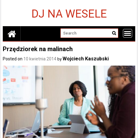
Skip
to
DJ NA WESELE
content
Przędziorek na malinach
Wojciech Kaszubski
Posted on
10 kwietnia 2014
by