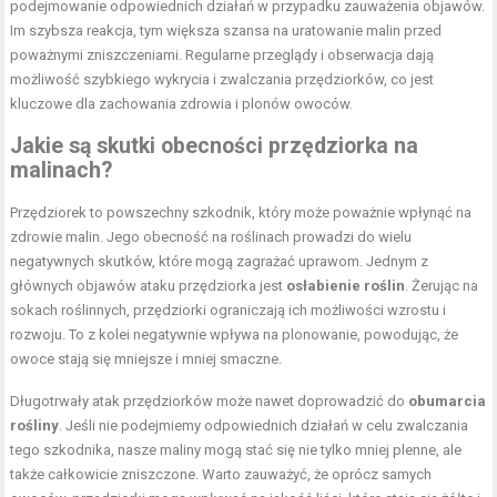
podejmowanie odpowiednich działań w przypadku zauważenia objawów.
Im szybsza reakcja, tym większa szansa na uratowanie malin przed
poważnymi zniszczeniami. Regularne przeglądy i obserwacja dają
możliwość szybkiego wykrycia i zwalczania przędziorków, co jest
kluczowe dla zachowania zdrowia i plonów owoców.
Jakie są skutki obecności przędziorka na
malinach?
Przędziorek to powszechny szkodnik, który może poważnie wpłynąć na
zdrowie malin. Jego obecność na roślinach prowadzi do wielu
negatywnych skutków, które mogą zagrażać uprawom. Jednym z
głównych objawów ataku przędziorka jest
osłabienie roślin
. Żerując na
sokach roślinnych, przędziorki ograniczają ich możliwości wzrostu i
rozwoju. To z kolei negatywnie wpływa na plonowanie, powodując, że
owoce stają się mniejsze i mniej smaczne.
Długotrwały atak przędziorków może nawet doprowadzić do
obumarcia
rośliny
. Jeśli nie podejmiemy odpowiednich działań w celu zwalczania
tego szkodnika, nasze maliny mogą stać się nie tylko mniej plenne, ale
także całkowicie zniszczone. Warto zauważyć, że oprócz samych