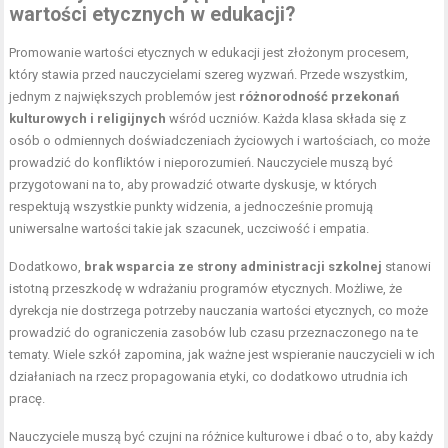
wartości etycznych w edukacji?
Promowanie wartości etycznych w edukacji jest złożonym procesem,
który stawia przed nauczycielami szereg wyzwań. Przede wszystkim,
jednym z największych problemów jest
różnorodność przekonań
kulturowych i religijnych
wśród uczniów. Każda klasa składa się z
osób o odmiennych doświadczeniach życiowych i wartościach, co może
prowadzić do konfliktów i nieporozumień. Nauczyciele muszą być
przygotowani na to, aby prowadzić otwarte dyskusje, w których
respektują wszystkie punkty widzenia, a jednocześnie promują
uniwersalne wartości takie jak szacunek, uczciwość i empatia.
Dodatkowo,
brak wsparcia ze strony administracji szkolnej
stanowi
istotną przeszkodę w wdrażaniu programów etycznych. Możliwe, że
dyrekcja nie dostrzega potrzeby nauczania wartości etycznych, co może
prowadzić do ograniczenia zasobów lub czasu przeznaczonego na te
tematy. Wiele szkół zapomina, jak ważne jest wspieranie nauczycieli w ich
działaniach na rzecz propagowania etyki, co dodatkowo utrudnia ich
pracę.
Nauczyciele muszą być czujni na różnice kulturowe i dbać o to, aby każdy