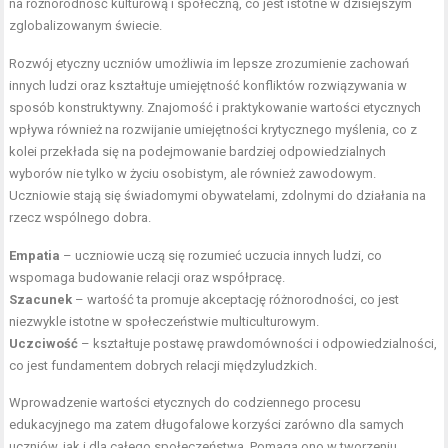
na różnorodność kulturową i społeczną, co jest istotne w dzisiejszym
zglobalizowanym świecie.
Rozwój etyczny uczniów umożliwia im lepsze zrozumienie zachowań
innych ludzi oraz kształtuje umiejętność konfliktów rozwiązywania w
sposób konstruktywny. Znajomość i praktykowanie wartości etycznych
wpływa również na rozwijanie umiejętności krytycznego myślenia, co z
kolei przekłada się na podejmowanie bardziej odpowiedzialnych
wyborów nie tylko w życiu osobistym, ale również zawodowym.
Uczniowie stają się świadomymi obywatelami, zdolnymi do działania na
rzecz wspólnego dobra.
Empatia
– uczniowie uczą się rozumieć uczucia innych ludzi, co
wspomaga budowanie relacji oraz współpracę.
Szacunek
– wartość ta promuje akceptację różnorodności, co jest
niezwykle istotne w społeczeństwie multiculturowym.
Uczciwość
– kształtuje postawę prawdomówności i odpowiedzialności,
co jest fundamentem dobrych relacji międzyludzkich.
Wprowadzenie wartości etycznych do codziennego procesu
edukacyjnego ma zatem długofalowe korzyści zarówno dla samych
uczniów, jak i dla całego społeczeństwa. Pomaga ono w tworzeniu