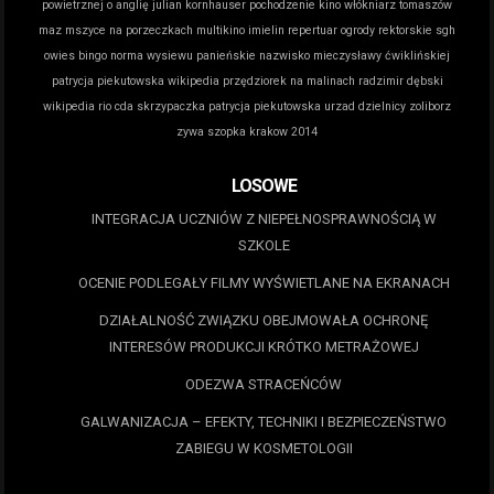
powietrznej o anglię
julian kornhauser pochodzenie
kino włókniarz tomaszów
maz
mszyce na porzeczkach
multikino imielin repertuar
ogrody rektorskie sgh
owies bingo norma wysiewu
panieńskie nazwisko mieczysławy ćwiklińskiej
patrycja piekutowska wikipedia
przędziorek na malinach
radzimir dębski
wikipedia
rio cda
skrzypaczka patrycja piekutowska
urzad dzielnicy zoliborz
zywa szopka krakow 2014
LOSOWE
INTEGRACJA UCZNIÓW Z NIEPEŁNOSPRAWNOŚCIĄ W
SZKOLE
OCENIE PODLEGAŁY FILMY WYŚWIETLANE NA EKRANACH
DZIAŁALNOŚĆ ZWIĄZKU OBEJMOWAŁA OCHRONĘ
INTERESÓW PRODUKCJI KRÓTKO METRAŻOWEJ
ODEZWA STRACEŃCÓW
GALWANIZACJA – EFEKTY, TECHNIKI I BEZPIECZEŃSTWO
ZABIEGU W KOSMETOLOGII