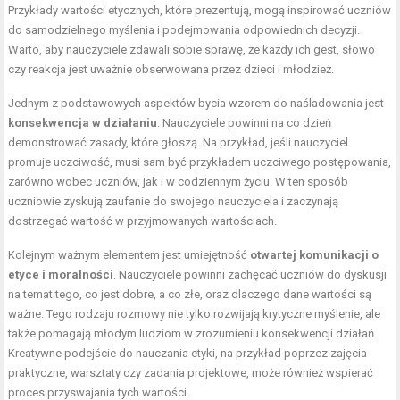
Przykłady wartości etycznych, które prezentują, mogą inspirować uczniów
do samodzielnego myślenia i podejmowania odpowiednich decyzji.
Warto, aby nauczyciele zdawali sobie sprawę, że każdy ich gest, słowo
czy reakcja jest uważnie obserwowana przez dzieci i młodzież.
Jednym z podstawowych aspektów bycia wzorem do naśladowania jest
konsekwencja w działaniu
. Nauczyciele powinni na co dzień
demonstrować zasady, które głoszą. Na przykład, jeśli nauczyciel
promuje uczciwość, musi sam być przykładem uczciwego postępowania,
zarówno wobec uczniów, jak i w codziennym życiu. W ten sposób
uczniowie zyskują zaufanie do swojego nauczyciela i zaczynają
dostrzegać wartość w przyjmowanych wartościach.
Kolejnym ważnym elementem jest umiejętność
otwartej komunikacji o
etyce i moralności
. Nauczyciele powinni zachęcać uczniów do dyskusji
na temat tego, co jest dobre, a co złe, oraz dlaczego dane wartości są
ważne. Tego rodzaju rozmowy nie tylko rozwijają krytyczne myślenie, ale
także pomagają młodym ludziom w zrozumieniu konsekwencji działań.
Kreatywne podejście do nauczania etyki, na przykład poprzez zajęcia
praktyczne, warsztaty czy zadania projektowe, może również wspierać
proces przyswajania tych wartości.