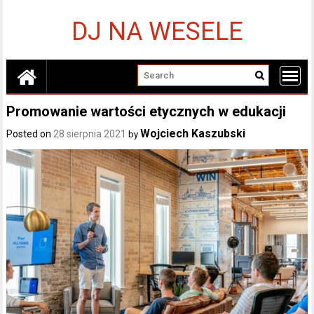
Skip
to
DJ NA WESELE
content
Promowanie wartości etycznych w edukacji
Wojciech Kaszubski
Posted on
28 sierpnia 2021
by