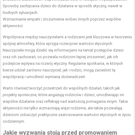
Sposoby zachęcania dzieci do działania w sposób etyczny, nawet w
trudnych sytuacjach.
Wzmacnianie empatii i zrozumienia wobec innych poprzez wspólne
aktywności.
Współpraca między nauczycielami a rodzicami jest kluczowa w tworzeniu
spójnej atmosfery, która sprzyja rozwojowi wartości etycznych.
Nauczyciele mogą dzielić się informacjami na temat postępów dzieci
oraz ich zachowań, co pozwala rodzicom lepiej zrozumieć, jak ich
podejście wpływa na rozwój etyczny. Regularne spotkania, w których
bierze udział zarówno nauczyciel, jak i rodzic, mogą zacieśnić tę
współpracę i umożliwić wymianę doświadczeń.
Warto również tworzyć przestrzeń do wspólnych działań, takich jak
projekty społeczne, które angażują rodziców i dzieci, umożliwiając im
wspólne działanie oraz refleksję nad wartością pomagania innym. Takie
aktywności nie tylko wzmacniają więzi rodzinne, ale także pozwalają
dzieciom zobaczyć praktyczne zastosowanie wartości etycznych w życiu
codziennym.
Jakie wyzwania stoją przed promowaniem