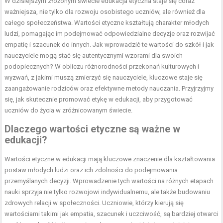
W dzisiejszym złożonym świecie edukacja etyczna staje się coraz
ważniejsza, nie tylko dla rozwoju osobistego uczniów, ale również dla
całego społeczeństwa. Wartości etyczne kształtują charakter młodych
ludzi, pomagając im podejmować odpowiedzialne decyzje oraz rozwijać
empatię i szacunek do innych. Jak wprowadzić te wartości do szkół i jak
nauczyciele mogą stać się autentycznymi wzorami dla swoich
podopiecznych? W obliczu różnorodności przekonań kulturowych i
wyzwań, z jakimi muszą zmierzyć się nauczyciele, kluczowe staje się
zaangażowanie rodziców oraz efektywne metody nauczania. Przyjrzyjmy
się, jak skutecznie promować etykę w edukacji, aby przygotować
uczniów do życia w zróżnicowanym świecie.
Dlaczego wartości etyczne są ważne w
edukacji?
Wartości etyczne w edukacji mają kluczowe znaczenie dla kształtowania
postaw młodych ludzi oraz ich zdolności do podejmowania
przemyślanych decyzji. Wprowadzenie tych wartości na różnych etapach
nauki sprzyja nie tylko rozwojowi indywidualnemu, ale także budowaniu
zdrowych relacji w społeczności. Uczniowie, którzy kierują się
wartościami takimi jak empatia, szacunek i uczciwość, są bardziej otwarci