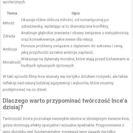
społecznych.
Tema
Opis
Ukazuje różne oblicza miłości, od romantycznej po
Miłość
zdradziecką, wplatając w to dramatyczne konflikty.
Analizuje głębokie zranienia i obawy związane z nielojalnością
Zdrada
oraz konsekwencje, jakie niesie dla relacji.
Porusza problemy związane z dążeniem do sukcesu i ceną,
Ambicja
jaką przychodzi za takie ambicje zapłacić.
Wskazuje na dylematy moralne, które stają przed bohaterami w
Moralność
trudnych sytuacjach życiowych.
W taki sposób filmy Ince stawały się nie tylko źródłem rozrywki, ale także
refleksji nad naturą ludzkiej egzystencji i wyborów, które musimy
podejmować na co dzień.
Dlaczego warto przypominać twórczość Ince’a
dzisiaj?
Twórczość Ince’a pozostaje niezwykle istotna w dzisiejszym świecie kina,
gdzie dominują efekty specjalne i wizualne spektakle. Przypomnienie o
jego dorobku jest fundamentalne, ponieważ jego zasady nie tylko