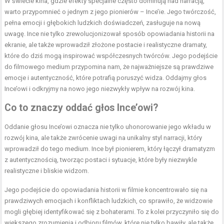
W świecie kina, gdzie efekty specjalne często dominują nad narracją,
warto przypomnieć o jednym z jego pionierów – Ince’ie. Jego twórczość,
pełna emocji i głębokich ludzkich doświadczeń, zasługuje na nową
uwagę. Ince nie tylko zrewolucjonizował sposób opowiadania historii na
ekranie, ale także wprowadził złożone postacie i realistyczne dramaty,
które do dziś mogą inspirować współczesnych twórców. Jego podejście
do filmowego medium przypomina nam, że najważniejsze są prawdziwe
emocje i autentyczność, które potrafią poruszyć widza. Oddajmy głos
Ince’owi i odkryjmy na nowo jego niezwykły wpływ na rozwój kina.
Co to znaczy oddać głos Ince’owi?
Oddanie głosu Ince’owi oznacza nie tylko uhonorowanie jego wkładu w
rozwój kina, ale także zwrócenie uwagi na unikalny styl narracji, który
wprowadził do tego medium. Ince był pionierem, który łączył dramatyzm
z autentycznością, tworząc postaci i sytuacje, które były niezwykle
realistyczne i bliskie widzom.
Jego podejście do opowiadania historii w filmie koncentrowało się na
prawdziwych emocjach i konfliktach ludzkich, co sprawiło, że widzowie
mogli głębiej identyfikować się z bohaterami. To z kolei przyczyniło się do
większego zrozumienia i odbioru filmów, które nie tylko bawiły, ale także