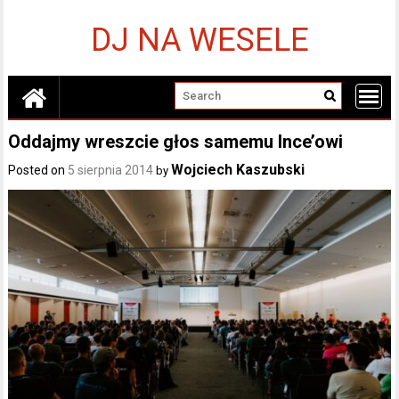
Skip
to
DJ NA WESELE
content
Oddajmy wreszcie głos samemu Ince’owi
Wojciech Kaszubski
Posted on
5 sierpnia 2014
by