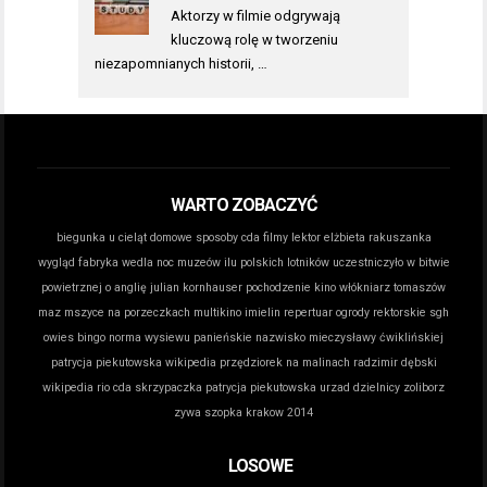
Aktorzy w filmie odgrywają
kluczową rolę w tworzeniu
niezapomnianych historii, …
WARTO ZOBACZYĆ
biegunka u cieląt domowe sposoby
cda filmy lektor
elżbieta rakuszanka
wygląd
fabryka wedla noc muzeów
ilu polskich lotników uczestniczyło w bitwie
powietrznej o anglię
julian kornhauser pochodzenie
kino włókniarz tomaszów
maz
mszyce na porzeczkach
multikino imielin repertuar
ogrody rektorskie sgh
owies bingo norma wysiewu
panieńskie nazwisko mieczysławy ćwiklińskiej
patrycja piekutowska wikipedia
przędziorek na malinach
radzimir dębski
wikipedia
rio cda
skrzypaczka patrycja piekutowska
urzad dzielnicy zoliborz
zywa szopka krakow 2014
LOSOWE