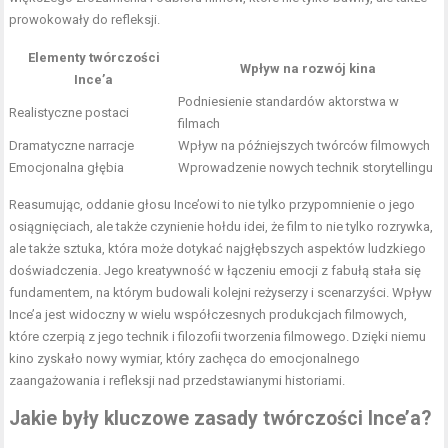
prowokowały do refleksji.
Elementy twórczości
Wpływ na rozwój kina
Ince’a
Podniesienie standardów aktorstwa w
Realistyczne postaci
filmach
Dramatyczne narracje
Wpływ na późniejszych twórców filmowych
Emocjonalna głębia
Wprowadzenie nowych technik storytellingu
Reasumując, oddanie głosu Ince’owi to nie tylko przypomnienie o jego
osiągnięciach, ale także czynienie hołdu idei, że film to nie tylko rozrywka,
ale także sztuka, która może dotykać najgłębszych aspektów ludzkiego
doświadczenia. Jego kreatywność w łączeniu emocji z fabułą stała się
fundamentem, na którym budowali kolejni reżyserzy i scenarzyści. Wpływ
Ince’a jest widoczny w wielu współczesnych produkcjach filmowych,
które czerpią z jego technik i filozofii tworzenia filmowego. Dzięki niemu
kino zyskało nowy wymiar, który zachęca do emocjonalnego
zaangażowania i refleksji nad przedstawianymi historiami.
Jakie były kluczowe zasady twórczości Ince’a?