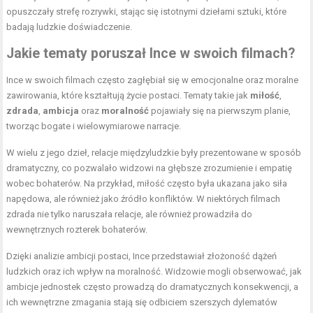
opuszczały strefę rozrywki, stając się istotnymi dziełami sztuki, które
badają ludzkie doświadczenie.
Jakie tematy poruszał Ince w swoich filmach?
Ince w swoich filmach często zagłębiał się w emocjonalne oraz moralne
zawirowania, które kształtują życie postaci. Tematy takie jak
miłość
,
zdrada
,
ambicja
oraz
moralność
pojawiały się na pierwszym planie,
tworząc bogate i wielowymiarowe narracje.
W wielu z jego dzieł, relacje międzyludzkie były prezentowane w sposób
dramatyczny, co pozwalało widzowi na głębsze zrozumienie i empatię
wobec bohaterów. Na przykład, miłość często była ukazana jako siła
napędowa, ale również jako źródło konfliktów. W niektórych filmach
zdrada nie tylko naruszała relacje, ale również prowadziła do
wewnętrznych rozterek bohaterów.
Dzięki analizie ambicji postaci, Ince przedstawiał złożoność dążeń
ludzkich oraz ich wpływ na moralność. Widzowie mogli obserwować, jak
ambicje jednostek często prowadzą do dramatycznych konsekwencji, a
ich wewnętrzne zmagania stają się odbiciem szerszych dylematów