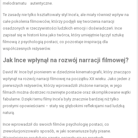
melodramatu
autentyczne.
Te zasady nie tylko kształtowały styl Ince’a, ale miały również wpływ na
całe pokolenia filmowców, którzy podjęli się tworzenia narracji
osadzonych w rzeczywistości ludzkich emocji i doświadczeń. Ince
zapisał się w historii kina jako twórca, który umiejętnie łączył sztukę
filmową z psychologią postaci, co pozostaje inspiracją dla
współczesnych reżyserów.
Jak Ince wpłynął na rozwój narracji filmowej?
David W. Ince był pionierem w dziedzinie kinematografii, który znacząco
wpłynął na rozwój narracji filmowej na początku XX wieku. Jako jeden z
pierwszych reżyserów, którzy wprowadzili złożone narracje, w jego
filmach można dostrzec rozwinięte postacie oraz skomplikowane wątki
fabularne. Dzięki temu filmy Ince’a były znacznie bardziej niż tylko
prostymi opowieściami – stały się głębokimi refleksjami nad ludzką
naturą.
Ince wprowadził do swoich filmów psychologię postaci, co
zrewolucjonizowało sposób, w jaki scenariusze były pisane.
Wcześniejsze produkcje często opierały się na prostych,