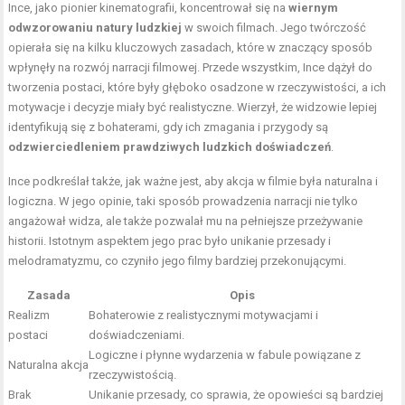
Ince, jako pionier kinematografii, koncentrował się na
wiernym
odwzorowaniu natury ludzkiej
w swoich filmach. Jego twórczość
opierała się na kilku kluczowych zasadach, które w znaczący sposób
wpłynęły na rozwój narracji filmowej. Przede wszystkim, Ince dążył do
tworzenia postaci, które były głęboko osadzone w rzeczywistości, a ich
motywacje i decyzje miały być realistyczne. Wierzył, że widzowie lepiej
identyfikują się z bohaterami, gdy ich zmagania i przygody są
odzwierciedleniem prawdziwych ludzkich doświadczeń
.
Ince podkreślał także, jak ważne jest, aby akcja w filmie była naturalna i
logiczna. W jego opinie, taki sposób prowadzenia narracji nie tylko
angażował widza, ale także pozwalał mu na pełniejsze przeżywanie
historii. Istotnym aspektem jego prac było unikanie przesady i
melodramatyzmu, co czyniło jego filmy bardziej przekonującymi.
Zasada
Opis
Realizm
Bohaterowie z realistycznymi motywacjami i
postaci
doświadczeniami.
Logiczne i płynne wydarzenia w fabule powiązane z
Naturalna akcja
rzeczywistością.
Brak
Unikanie przesady, co sprawia, że opowieści są bardziej