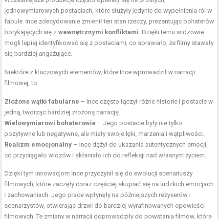
jednowymiarowych postaciach, które służyły jedynie do wypełnienia ról w
fabule. Ince zdecydowanie zmienił ten stan rzeczy, prezentując bohaterów
borykających się z
wewnętrznymi konfliktami
. Dzięki temu widzowie
mogli lepiej identyfikować się z postaciami, co sprawiało, że filmy stawały
się bardziej angażujące.
Niektóre z kluczowych elementów, które Ince wprowadził w narracji
filmowej, to:
Złożone wątki fabularne
– Ince często łączył różne historie i postacie w
jedną, tworząc bardziej złożoną narrację.
Wielowymiarowi bohaterowie
– Jego postacie były nie tylko
pozytywne lub negatywne, ale miały swoje lęki, marzenia i wątpliwości.
Realizm emocjonalny
– Ince dążył do ukazania autentycznych emocji,
co przyciągało widzów i skłaniało ich do refleksji nad własnym życiem.
Dzięki tym innowacjom Ince przyczynił się do ewolucji scenariuszy
filmowych, które zaczęły coraz częściej skupiać się na ludzkich emocjach
i zachowaniach. Jego prace wpłynęły na późniejszych reżyserów i
scenarzystów, otwierając drzwi do bardziej wyrafinowanych opowieści
filmowych. Te zmiany w narracji doprowadziły do powstania filmów, które