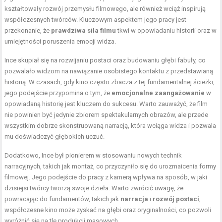
kształtowały rozwój przemysłu filmowego, ale również wciąż inspirują
współczesnych twórców. Kluczowym aspektem jego pracy jest
przekonanie, że
prawdziwa siła filmu
tkwi w opowiadaniu historii oraz w
umiejętności poruszenia emocji widza.
Ince skupiał się na rozwijaniu postaci oraz budowaniu głębi fabuły, co
pozwalało widzom na nawiązanie osobistego kontaktu z przedstawianą
historią. W czasach, gdy kino często zbacza z tej fundamentalnej ścieżki,
jego podejście przypomina o tym, że
emocjonalne zaangażowanie
w
opowiadaną historię jest kluczem do sukcesu. Warto zauważyć, że film
nie powinien być jedynie zbiorem spektakularnych obrazów, ale przede
wszystkim dobrze skonstruowaną narracją, która wciąga widza i pozwala
mu doświadczyć głębokich uczuć.
Dodatkowo, Ince był pionierem w stosowaniu nowych technik
narracyjnych, takich jak montaż, co przyczyniło się do urozmaicenia formy
filmowej. Jego podejście do pracy z kamerą wpływa na sposób, w jaki
dzisiejsi twórcy tworzą swoje dzieła. Warto zwrócić uwagę, że
powracając do fundamentów, takich jak
narracja
i
rozwój postaci
,
współczesne kino może zyskać na głębi oraz oryginalności, co pozwoli
wyróżnić się na tle produkcji masowych.