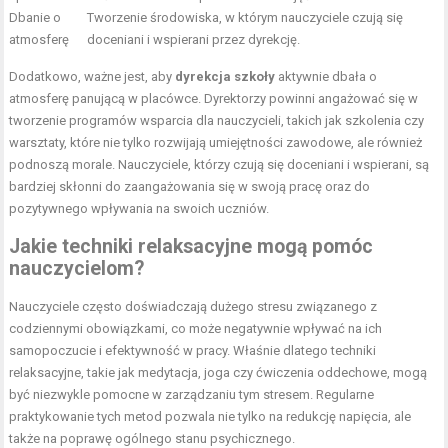
Dbanie o
Tworzenie środowiska, w którym nauczyciele czują się
atmosferę
doceniani i wspierani przez dyrekcję.
Dodatkowo, ważne jest, aby
dyrekcja szkoły
aktywnie dbała o
atmosferę panującą w placówce. Dyrektorzy powinni angażować się w
tworzenie programów wsparcia dla nauczycieli, takich jak szkolenia czy
warsztaty, które nie tylko rozwijają umiejętności zawodowe, ale również
podnoszą morale. Nauczyciele, którzy czują się doceniani i wspierani, są
bardziej skłonni do zaangażowania się w swoją pracę oraz do
pozytywnego wpływania na swoich uczniów.
Jakie techniki relaksacyjne mogą pomóc
nauczycielom?
Nauczyciele często doświadczają dużego stresu związanego z
codziennymi obowiązkami, co może negatywnie wpływać na ich
samopoczucie i efektywność w pracy. Właśnie dlatego techniki
relaksacyjne, takie jak medytacja, joga czy ćwiczenia oddechowe, mogą
być niezwykle pomocne w zarządzaniu tym stresem. Regularne
praktykowanie tych metod pozwala nie tylko na redukcję napięcia, ale
także na poprawę ogólnego stanu psychicznego.