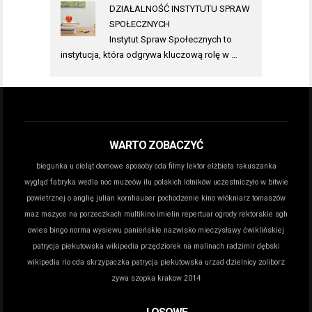
DZIAŁALNOŚĆ INSTYTUTU SPRAW
SPOŁECZNYCH
Instytut Spraw Społecznych to
instytucja, która odgrywa kluczową rolę w …
WARTO ZOBACZYĆ
biegunka u cieląt domowe sposoby
cda filmy lektor
elżbieta rakuszanka
wygląd
fabryka wedla noc muzeów
ilu polskich lotników uczestniczyło w bitwie
powietrznej o anglię
julian kornhauser pochodzenie
kino włókniarz tomaszów
maz
mszyce na porzeczkach
multikino imielin repertuar
ogrody rektorskie sgh
owies bingo norma wysiewu
panieńskie nazwisko mieczysławy ćwiklińskiej
patrycja piekutowska wikipedia
przędziorek na malinach
radzimir dębski
wikipedia
rio cda
skrzypaczka patrycja piekutowska
urzad dzielnicy zoliborz
zywa szopka krakow 2014