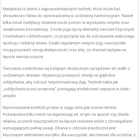
Medytacja to jedna z najpopularniejszych technik, która może być
stosunkowo łatwa do wprowadzenia w codzienny harmonogram. Nawet
kilka minut medytacji dziennie może pomóc w wyciszeniu umysłu oraz
zwiększeniu koncentracji. Z kolei joga łączy elementy ćwiczeń fizycznych
z technikami oddechowymi, co przyczynia się do odczuwania większego
spokoju i redukcji stresu. Dzięki regularnym sesjom jogi, nauczyciele
mogą poprawić swoją elastyczność oraz siłę, co również wpływa na
lepsze samopoczucie.
Ćwiczenia oddechowe są kolejnym skutecznym narzędziem do walki z
codziennym stresem. Wystarczy poświęcić chwilę na głębokie
oddychanie, aby odczuć natychmiastową ulgę. Techniki takie jak
„oddychanie przez przeponę” pomagają zredukować napięcie w ciele i
umyśle.
Wprowadzenie krótkich przerw w ciągu dnia jest równie istotne.
Poświęcenie kilku minut na regenerację sił, w tym na spacer czy chwile
relaksu, pozwoli nauczycielom na lepsze radzenie sobie z obowiązkami
wymagającymi pełnej uwagi. Dbanie o zdrowie psychiczne jest
kluczowym elementem nie tylko dla nauczycieli, ale również dla uczniów, z