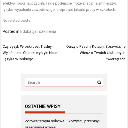
efektywności nauczycieli. Takie podejście może znacznie zmniejszyć
ryzyko wypalenia zawodowego i poprawić jakość pracy w szkołach.
No related posts.
Posted in
Edukacja i szkolenia
Nawigacja
Czy Język Włoski Jest Trudny:
Quizy o Psach i Kotach: Sprawdź, Ile
wpisu
Wyjaśnienie Charakterystyki Nauki
Wiesz o Twoich Ulubionych
Języka Włoskiego
Zwierzętach
OSTATNIE WPISY
Zdrowa terapia sokowa – korzyści, przepisy i
przeciwwskazania