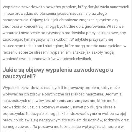
Wypalenie zawodowe to poważny problem, który dotyka wielu nauczycieli
i może prowadzić do obniżenia jakości nauczania oraz złego
samopoczucia. Objawy, takie jak chroniczne zmęczenie, cynizm czy
trudności w koncentracji, mogą być trudne do zignorowania. Właściwe
wsparcie i stworzenie pozytywnego środowiska pracy są kluczowe, aby
zapobiegać tym negatywnym skutkom. W artykule przyjrzymy się
skutecznym technikom i strategiom, które mogą pomóc nauczycielom w
radzeniu sobie ze stresem i wypaleniem, a także jak szkoły mogą
wspierać swoich pracowników w trudnych chwilach.
Jakie są objawy wypalenia zawodowego u
nauczycieli?
Wypalenie zawodowe u nauczycieli to poważny problem, który może
wpływać na ich zdrowie psychiczne oraz jakość nauczania. Jednym z
najczęstszych objawów jest
chroniczne zmęczenie
, które może
prowadzić do uczucia przerwy w energii, nawet po długim okresie
odpoczynku. Nauczyciele mogą także odczuwać
cynizm
wobec swojej
pracy, co objawia się negatywnym stosunkiem do uczniów, rodziców oraz
samego zawodu. Ta postawa może znacząco wpłynąć na atmosferę w