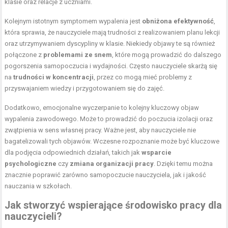
klasie oraz relacje z uczniami.
Kolejnym istotnym symptomem wypalenia jest
obniżona efektywność
,
która sprawia, że nauczyciele mają trudności z realizowaniem planu lekcji
oraz utrzymywaniem dyscypliny w klasie. Niekiedy objawy te są również
połączone z
problemami ze snem
, które mogą prowadzić do dalszego
pogorszenia samopoczucia i wydajności. Często nauczyciele skarżą się
na
trudności w koncentracji
, przez co mogą mieć problemy z
przyswajaniem wiedzy i przygotowaniem się do zajęć.
Dodatkowo, emocjonalne wyczerpanie to kolejny kluczowy objaw
wypalenia zawodowego. Może to prowadzić do poczucia izolacji oraz
zwątpienia w sens własnej pracy. Ważne jest, aby nauczyciele nie
bagatelizowali tych objawów. Wczesne rozpoznanie może być kluczowe
dla podjęcia odpowiednich działań, takich jak
wsparcie
psychologiczne
czy
zmiana organizacji pracy
. Dzięki temu można
znacznie poprawić zarówno samopoczucie nauczyciela, jak i jakość
nauczania w szkołach.
Jak stworzyć wspierające środowisko pracy dla
nauczycieli?