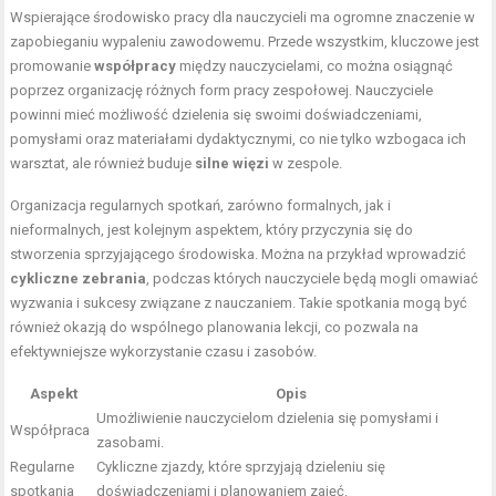
Wspierające środowisko pracy dla nauczycieli ma ogromne znaczenie w
zapobieganiu wypaleniu zawodowemu. Przede wszystkim, kluczowe jest
promowanie
współpracy
między nauczycielami, co można osiągnąć
poprzez organizację różnych form pracy zespołowej. Nauczyciele
powinni mieć możliwość dzielenia się swoimi doświadczeniami,
pomysłami oraz materiałami dydaktycznymi, co nie tylko wzbogaca ich
warsztat, ale również buduje
silne więzi
w zespole.
Organizacja regularnych spotkań, zarówno formalnych, jak i
nieformalnych, jest kolejnym aspektem, który przyczynia się do
stworzenia sprzyjającego środowiska. Można na przykład wprowadzić
cykliczne zebrania
, podczas których nauczyciele będą mogli omawiać
wyzwania i sukcesy związane z nauczaniem. Takie spotkania mogą być
również okazją do wspólnego planowania lekcji, co pozwala na
efektywniejsze wykorzystanie czasu i zasobów.
Aspekt
Opis
Umożliwienie nauczycielom dzielenia się pomysłami i
Współpraca
zasobami.
Regularne
Cykliczne zjazdy, które sprzyjają dzieleniu się
spotkania
doświadczeniami i planowaniem zajęć.