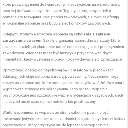
które pozwalają mniej doświadczonym nauczycielom na współpracę z
bardziej doświadczonymi kolegami. Tego typu programy nie tylko
pomagają w rozwijaniu umiejętności zawodowych, ale również oferują
emocjonalne wsparcie oraz budują sieć kontaktów zawodowych.
Kolejnym istotnym elementem wsparcia są
szkolenia z zakresu
zarządzania stresem
. Szkoły organizują różnorodne warsztaty, które
uczą nauczycieli, jak skutecznie radzić sobie z napięciem i przeciążeniem
zawodowym. Wiedza ta może być niezwykle przydatna w trudnych
momentach, kiedy wyzwania w pracy mogą wydawać się przytłaczające.
Oprócz tego, dostęp do
psychologów i doradców
w placówkach
edukacyjnych staje się coraz bardziej powszechny. Nauczyciele mogą
korzystać z konsultacji, które pomagają im zidentyfikować źródła stresu i
wypracować strategie ich pokonywania. Tego rodzaju wsparcie
psychologiczne jest szczególnie ważne w sytuacjach kryzysowych, kiedy
nauczyciel może czuć się osamotniony lub przytłoczony.
Warto wspomnieć, że wsparcie ze strony szkół nie powinno być
traktowane jedynie jako reakcja na trudności, ale jako stały element kultury
organizacyjnej, który przyczynia się do lepszego samopoczucia i