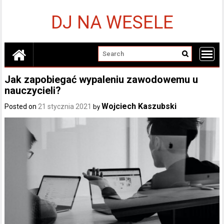
Skip
to
DJ NA WESELE
content
Jak zapobiegać wypaleniu zawodowemu u
nauczycieli?
Wojciech Kaszubski
Posted on
21 stycznia 2021
by