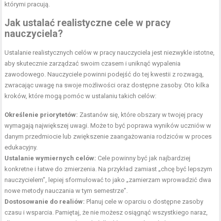
którymi pracują.
Jak ustalać realistyczne cele w pracy
nauczyciela?
Ustalanie realistycznych celów w pracy nauczyciela jest niezwykle istotne,
aby skutecznie zarządzać swoim czasem i uniknąć wypalenia
zawodowego. Nauczyciele powinni podejść do tej kwestii z rozwagą,
zwracając uwagę na swoje możliwości oraz dostępne zasoby. Oto kilka
kroków, które mogą pomóc w ustalaniu takich celów:
Określenie priorytetów:
Zastanów się, które obszary w twojej pracy
wymagają największej uwagi. Może to być poprawa wyników uczniów w
danym przedmiocie lub zwiększenie zaangażowania rodziców w proces
edukacyjny.
Ustalanie wymiernych celów:
Cele powinny być jak najbardziej
konkretne i łatwe do zmierzenia. Na przykład zamiast „chcę być lepszym
nauczycielem”, lepiej sformułować to jako „zamierzam wprowadzić dwa
nowe metody nauczania w tym semestrze”.
Dostosowanie do realiów:
Planuj cele w oparciu o dostępne zasoby
czasu i wsparcia. Pamiętaj, że nie możesz osiągnąć wszystkiego naraz,