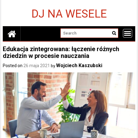
Skip
to
DJ NA WESELE
content
Edukacja zintegrowana: łączenie różnych
dziedzin w procesie nauczania
Wojciech Kaszubski
Posted on
26 maja 2021
by