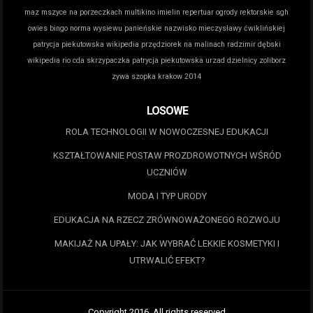
maz
mszyce na porzeczkach
multikino imielin repertuar
ogrody rektorskie sgh
owies bingo norma wysiewu
panieńskie nazwisko mieczysławy ćwiklińskiej
patrycja piekutowska wikipedia
przędziorek na malinach
radzimir dębski
wikipedia
rio cda
skrzypaczka patrycja piekutowska
urzad dzielnicy zoliborz
zywa szopka krakow 2014
LOSOWE
ROLA TECHNOLOGII W NOWOCZESNEJ EDUKACJI
KSZTAŁTOWANIE POSTAW PROZDROWOTNYCH WŚRÓD
UCZNIÓW
MODA I TYP URODY
EDUKACJA NA RZECZ ZRÓWNOWAŻONEGO ROZWOJU
MAKIJAŻ NA UPAŁY: JAK WYBRAĆ LEKKIE KOSMETYKI I
UTRWALIĆ EFEKT?
Copyright 2016. All rights reserved