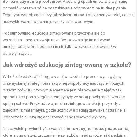
do rozwiązywania problemów
. Praca w grupach umożliwia wymianę
pomysłów oraz wspólne poszukiwanie odpowiedzi na trudne pytania.
Tego typu współpraca uczy także
komunikacji
oraz asertywności, co jest
niezwykle ważne w późniejszym życiu zawodowym.
Podsumowując, edukacja zintegrowana przyczynia się do
wszechstronnego rozwoju uczniów, pozwalając im nabywać
umiejętności, które będą cenne nie tylko w szkole, ale również w
dorosłym życiu.
Jak wdrożyć edukację zintegrowaną w szkole?
Wdrożenie edukacji zintegrowanej w szkole to proces wymagający
przemyślanej strategii oraz aktywnej współpracy nauczycieli różnych
przedmiotów. Kluczowym elementem jest
planowanie zajęć
w taki
sposób, aby poszczególne tematy były ze sobą powiązane, tworząc
spójną całość. Przykładowo, można zintegrować lekcje przyrody z
zajęciami z matematyki, gdzie uczniowie badają zjawiska naturalne, a
jednocześnie uczą się analizować dane i rysować wykresy.
Nauczyciele powinni być otwarci na
innowacyjne metody nauczania
,
które mogą ułatwić zrozumienie związków między różnymi dziedzinami