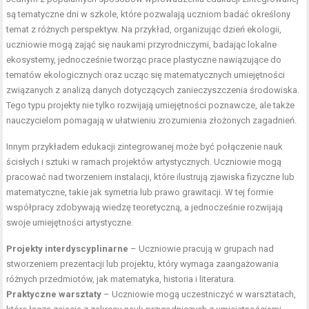
są tematyczne dni w szkole, które pozwalają uczniom badać określony
temat z różnych perspektyw. Na przykład, organizując dzień ekologii,
uczniowie mogą zająć się naukami przyrodniczymi, badając lokalne
ekosystemy, jednocześnie tworząc prace plastyczne nawiązujące do
tematów ekologicznych oraz ucząc się matematycznych umiejętności
związanych z analizą danych dotyczących zanieczyszczenia środowiska.
Tego typu projekty nie tylko rozwijają umiejętności poznawcze, ale także
nauczycielom pomagają w ułatwieniu zrozumienia złożonych zagadnień.
Innym przykładem edukacji zintegrowanej może być połączenie nauk
ścisłych i sztuki w ramach projektów artystycznych. Uczniowie mogą
pracować nad tworzeniem instalacji, które ilustrują zjawiska fizyczne lub
matematyczne, takie jak symetria lub prawo grawitacji. W tej formie
współpracy zdobywają wiedzę teoretyczną, a jednocześnie rozwijają
swoje umiejętności artystyczne.
Projekty interdyscyplinarne
– Uczniowie pracują w grupach nad
stworzeniem prezentacji lub projektu, który wymaga zaangażowania
różnych przedmiotów, jak matematyka, historia i literatura.
Praktyczne warsztaty
– Uczniowie mogą uczestniczyć w warsztatach,