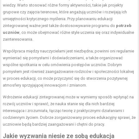
wiedzy. Warto stosować różne formy aktywności, takie jak projekty
grupowe czy zajęcia terenowe, które angażują uczniów i rozwijają ich
umiejętności krytycznego myślenia. Przy planowaniu edukacji
zintegrowanej ważne jest także dostosowywanie programu do
potrzeb
uczniów
, co może obejmować różne style uczenia się oraz indywidualne
zainteresowania.
Współpraca między nauczycielami jest niezbędna; powinni oni regularnie
wymieniać się pomysłami i doświadczeniami, a także organizować
wspólne spotkania w celu omówienia postępów uczniów. Dobrym
pomysłem jest również zaangażowanie rodziców i społeczności lokalnej
w proces edukacji, co może przyczynić się do stworzenia pozytywnej
atmosfery sprzyjającej innowacjom i zmianom.
Wdrożenie edukacji zintegrowanej może w wymierny sposób wpłynąć na
rozwój uczniów i sprawić, że nauka stanie się dla nich bardziej
interesująca i zrozumiała, łącząc teorię z praktycznymi działaniami i
codziennym życiem. Dobrze zorganizowany proces edukacyjny sprawi, że
uczniowie będą bardziej zaangażowani i chętni do pracy.
Jakie wyzwania niesie ze sobą edukacja