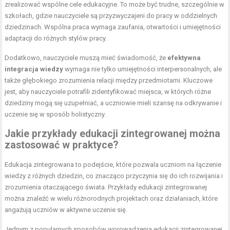
zrealizować wspólne cele edukacyjne. To może być trudne, szczególnie w
szkołach, gdzie nauczyciele są przyzwyczajeni do pracy w oddzielnych
dziedzinach. Wspólna praca wymaga zaufania, otwartości i umiejętności
adaptacji do różnych stylów pracy.
Dodatkowo, nauczyciele muszą mieć świadomość, że
efektywna
integracja wiedzy
wymaga nie tylko umiejętności interpersonalnych, ale
także głębokiego zrozumienia relacji między przedmiotami. Kluczowe
jest, aby nauczyciele potrafili zidentyfikować miejsca, w których różne
dziedziny mogą się uzupełniać, a uczniowie mieli szansę na odkrywanie i
uczenie się w sposób holistyczny.
Jakie przykłady edukacji zintegrowanej można
zastosować w praktyce?
Edukacja zintegrowana to podejście, które pozwala uczniom na łączenie
wiedzy z różnych dziedzin, co znacząco przyczynia się do ich rozwijania i
zrozumienia otaczającego świata. Przykłady edukacji zintegrowanej
można znaleźć w wielu różnorodnych projektach oraz działaniach, które
angażują uczniów w aktywne uczenie się.
Jednym z popularnych sposobów wprowadzenia edukacji zintegrowanej