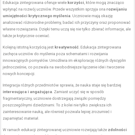
Edukacja zintegrowana oferuje wiele
korzyści
, które mogą znacząco
wpłynąć na rozwój uczniów. Przede wszystkim sprzyja ona
rozwijaniu
umiejętności krytycznego myślenia
. Uczniowie mają okazję
analizować różnorodne problemy, badać ich przyczyny oraz proponować
własne rozwiązania. Dzięki temu uczą się nie tylko zbierać informacje, ale
także je krytycznie oceniać.
Kolejną istotną korzyścią jest
kreatywność
. Edukacja zintegrowana
zachęca uczniów do myślenia poza schematami i rozwijania
innowacyjnych pomysłów. Umożliwia im eksplorację różnych dyscyplin
jednocześnie, co pozwala na swobodniejsze łączenie idei i tworzenie
nowych koncepcji.
Integracja różnych przedmiotów sprawia, że nauka staje się bardziej
interesująca i angażująca
. Zamiast uczyć się w sposób
fragmentaryczny, uczniowie dostrzegają związki pomiędzy
poszczególnymi dziedzinami. To z kolei nie tylko zwiększa ich
zainteresowanie nauką, ale również pozwala lepiej zrozumieć i
zapamiętać materiał.
W ramach edukacji zintegrowanej uczniowie rozwijają także
zdolności