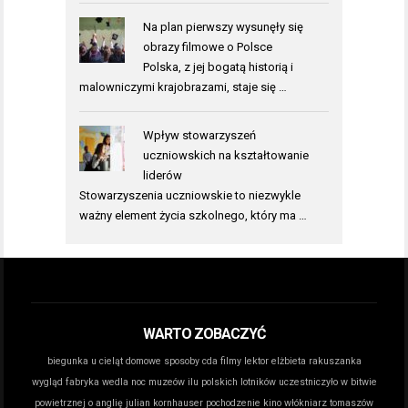
Na plan pierwszy wysunęły się
obrazy filmowe o Polsce
Polska, z jej bogatą historią i
malowniczymi krajobrazami, staje się …
Wpływ stowarzyszeń
uczniowskich na kształtowanie
liderów
Stowarzyszenia uczniowskie to niezwykle
ważny element życia szkolnego, który ma …
WARTO ZOBACZYĆ
biegunka u cieląt domowe sposoby
cda filmy lektor
elżbieta rakuszanka
wygląd
fabryka wedla noc muzeów
ilu polskich lotników uczestniczyło w bitwie
powietrznej o anglię
julian kornhauser pochodzenie
kino włókniarz tomaszów