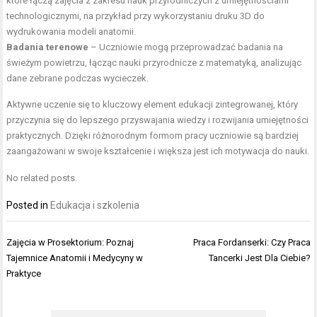
które łączą zajęcia z zakresu nauk przyrodniczych z umiejętnościami
technologicznymi, na przykład przy wykorzystaniu druku 3D do
wydrukowania modeli anatomii.
Badania terenowe
– Uczniowie mogą przeprowadzać badania na
świeżym powietrzu, łącząc nauki przyrodnicze z matematyką, analizując
dane zebrane podczas wycieczek.
Aktywne uczenie się to kluczowy element edukacji zintegrowanej, który
przyczynia się do lepszego przyswajania wiedzy i rozwijania umiejętności
praktycznych. Dzięki różnorodnym formom pracy uczniowie są bardziej
zaangażowani w swoje kształcenie i większa jest ich motywacja do nauki.
No related posts.
Posted in
Edukacja i szkolenia
Nawigacja
Zajęcia w Prosektorium: Poznaj
Praca Fordanserki: Czy Praca
wpisu
Tajemnice Anatomii i Medycyny w
Tancerki Jest Dla Ciebie?
Praktyce