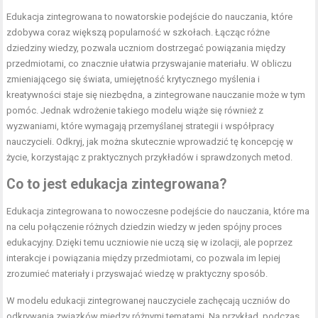
Edukacja zintegrowana to nowatorskie podejście do nauczania, które
zdobywa coraz większą popularność w szkołach. Łącząc różne
dziedziny wiedzy, pozwala uczniom dostrzegać powiązania między
przedmiotami, co znacznie ułatwia przyswajanie materiału. W obliczu
zmieniającego się świata, umiejętność krytycznego myślenia i
kreatywności staje się niezbędna, a zintegrowane nauczanie może w tym
pomóc. Jednak wdrożenie takiego modelu wiąże się również z
wyzwaniami, które wymagają przemyślanej strategii i współpracy
nauczycieli. Odkryj, jak można skutecznie wprowadzić tę koncepcję w
życie, korzystając z praktycznych przykładów i sprawdzonych metod.
Co to jest edukacja zintegrowana?
Edukacja zintegrowana to nowoczesne podejście do nauczania, które ma
na celu połączenie różnych dziedzin wiedzy w jeden spójny proces
edukacyjny. Dzięki temu uczniowie nie uczą się w izolacji, ale poprzez
interakcje i powiązania między przedmiotami, co pozwala im lepiej
zrozumieć materiały i przyswajać wiedzę w praktyczny sposób.
W modelu edukacji zintegrowanej nauczyciele zachęcają uczniów do
odkrywania związków między różnymi tematami. Na przykład, podczas