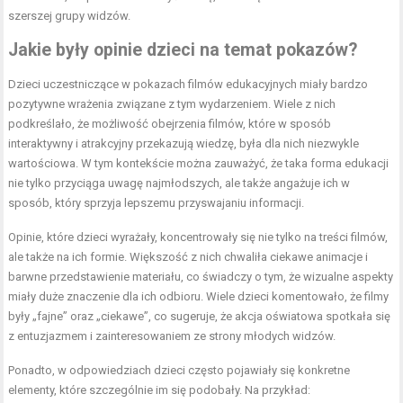
szerszej grupy widzów.
Jakie były opinie dzieci na temat pokazów?
Dzieci uczestniczące w pokazach filmów edukacyjnych miały bardzo
pozytywne wrażenia związane z tym wydarzeniem. Wiele z nich
podkreślało, że możliwość obejrzenia filmów, które w sposób
interaktywny i atrakcyjny przekazują wiedzę, była dla nich niezwykle
wartościowa. W tym kontekście można zauważyć, że taka forma edukacji
nie tylko przyciąga uwagę najmłodszych, ale także angażuje ich w
sposób, który sprzyja lepszemu przyswajaniu informacji.
Opinie, które dzieci wyrażały, koncentrowały się nie tylko na treści filmów,
ale także na ich formie. Większość z nich chwaliła ciekawe animacje i
barwne przedstawienie materiału, co świadczy o tym, że wizualne aspekty
miały duże znaczenie dla ich odbioru. Wiele dzieci komentowało, że filmy
były „fajne” oraz „ciekawe”, co sugeruje, że akcja oświatowa spotkała się
z entuzjazmem i zainteresowaniem ze strony młodych widzów.
Ponadto, w odpowiedziach dzieci często pojawiały się konkretne
elementy, które szczególnie im się podobały. Na przykład: