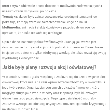
Interaktywność:
wiele dzieci doceniało możliwość zadawania pytań i
uczestniczenia w dyskusji po pokazie.
Tematyka:
dzieci były zainteresowane różnorodnymi tematami, co
pokazuje, że mają szerokie zainteresowania i chęć do nauki.
Multimedia:
animacje i efekty dźwiękowe przyciągały uwagę, co
sprawiało, że nauka stawała się atrakcyjna.
Opinie dzieci na temat pokazów filmowych ukazują, jak ważne jest
dostosowanie formy edukacji do ich potrzeb i oczekiwań. Dzięki takim
inicjatywom, dzieci nie tylko zdobywają wiedzę, ale także rozwijają swoją
wyobraźnię i kreatywność.
Jakie były plany rozwoju akcji oświatowej?
W planach Kinematografu Miejskiego znalazło się dalsze rozwijanie akcji
oświatowej, która miała na celu wprowadzenie młodzieży w świat filmu i
jego twórczości. Organizacja regularnych pokazów filmowych, które
mogłyby służyć jako źródło wiedzy oraz inspiracji, była kluczowym
elementem tego przedsięwzięcia. Tego typu działalność mogłaby
znacznie wzbogacić edukację artystyczną oraz umiejętności krytycznego
myślenia u młodych ludzi.