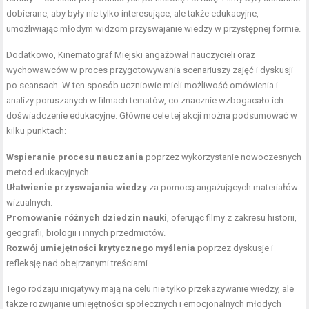
dobierane, aby były nie tylko interesujące, ale także edukacyjne,
umożliwiając młodym widzom przyswajanie wiedzy w przystępnej formie.
Dodatkowo, Kinematograf Miejski angażował nauczycieli oraz
wychowawców w proces przygotowywania scenariuszy zajęć i dyskusji
po seansach. W ten sposób uczniowie mieli możliwość omówienia i
analizy poruszanych w filmach tematów, co znacznie wzbogacało ich
doświadczenie edukacyjne. Główne cele tej akcji można podsumować w
kilku punktach:
Wspieranie procesu nauczania
poprzez wykorzystanie nowoczesnych
metod edukacyjnych.
Ułatwienie przyswajania wiedzy
za pomocą angażujących materiałów
wizualnych.
Promowanie różnych dziedzin nauki
, oferując filmy z zakresu historii,
geografii, biologii i innych przedmiotów.
Rozwój umiejętności krytycznego myślenia
poprzez dyskusje i
refleksję nad obejrzanymi treściami.
Tego rodzaju inicjatywy mają na celu nie tylko przekazywanie wiedzy, ale
także rozwijanie umiejętności społecznych i emocjonalnych młodych