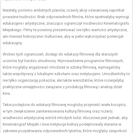
Niestety, pomimo ambitnych planów, rozwój akcji oświatowej napotkał
poważne trudności. Brak odpowiednich filmów, które spełniałyby wymogi
edukacyjne i artystyczne, znacząco ograniczył możliwości Kinematografu
Miejskiego. Filmy te powinny prezentować nie tylko wartości artystyczne,
ale również historyczne i kulturowe, aby w pełni wykorzystać potencjał
edukacyjny.
Wobec tych ograniczeń, dostęp do edukacji filmowej dla starszych
uczniów był bardzo utrudniony. Wprowadzenie programów filmowych,
które mogłyby angażować młodzież w sztukę filmową, wymagałoby
także współpracy z lokalnymi szkołami oraz instytucjami. Umożliwiłoby to
nie tylko organizację pokazów, ale także warsztatów, które rozwijałyby
praktyczne umiejętności związane z produkcją filmową i analizą dzieł
kina.
Takie podejście do edukacji filmowej mogłoby przynieść wiele korzyści,
w tym zwiększenie zainteresowania kulturą filmową oraz rozwój
wrażliwości artystycznej wśród młodych ludzi. Kluczowe jest jednak, aby
Kinematograf Miejski i inne instytucje kultury podejmowały starania w
zakresie pozyskiwania odpowiednich tytułów, które mogłyby zaspokoić