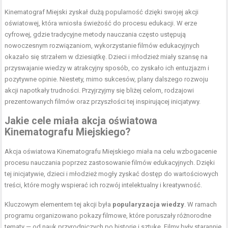
Kinematograf Miejski zyskał dużą popularność dzięki swojej akcji
oświatowej, która wniosła świeżość do procesu edukacji. W erze
cyfrowej, gdzie tradycyjne metody nauczania często ustępują
nowoczesnym rozwiązaniom, wykorzystanie filmów edukacyjnych
okazało się strzałem w dziesiątkę. Dzieci i młodzież miały szansę na
przyswajanie wiedzy w atrakcyjny sposób, co zyskało ich entuzjazm i
pozytywne opinie. Niestety, mimo sukcesów, plany dalszego rozwoju
akcji napotkały trudności. Przyjrzyjmy się bliżej celom, rodzajowi
prezentowanych filmów oraz przyszłości tej inspirującej inicjatywy.
Jakie cele miała akcja oświatowa
Kinematografu Miejskiego?
Akcja oświatowa Kinematografu Miejskiego miała na celu wzbogacenie
procesu nauczania poprzez zastosowanie filmów edukacyjnych. Dzięki
tej inicjatywie, dzieci i młodzież mogły zyskać dostęp do wartościowych
treści, które mogły wspierać ich rozwój intelektualny i kreatywność.
Kluczowym elementem tej akcji była
popularyzacja wiedzy
. W ramach
programu organizowano pokazy filmowe, które poruszały różnorodne
tematy — od nauk przyrodniczych po historię i sztukę. Filmy były starannie