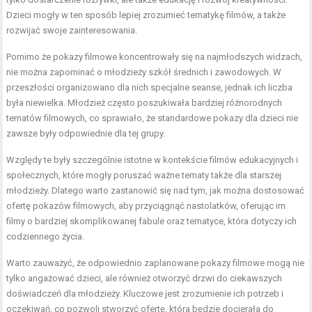
Dzieci mogły w ten sposób lepiej zrozumieć tematykę filmów, a także
rozwijać swoje zainteresowania.
Pomimo że pokazy filmowe koncentrowały się na najmłodszych widzach,
nie można zapominać o młodzieży szkół średnich i zawodowych. W
przeszłości organizowano dla nich specjalne seanse, jednak ich liczba
była niewielka. Młodzież często poszukiwała bardziej różnorodnych
tematów filmowych, co sprawiało, że standardowe pokazy dla dzieci nie
zawsze były odpowiednie dla tej grupy.
Względy te były szczególnie istotne w kontekście filmów edukacyjnych i
społecznych, które mogły poruszać ważne tematy także dla starszej
młodzieży. Dlatego warto zastanowić się nad tym, jak można dostosować
ofertę pokazów filmowych, aby przyciągnąć nastolatków, oferując im
filmy o bardziej skomplikowanej fabule oraz tematyce, która dotyczy ich
codziennego życia.
Warto zauważyć, że odpowiednio zaplanowane pokazy filmowe mogą nie
tylko angażować dzieci, ale również otworzyć drzwi do ciekawszych
doświadczeń dla młodzieży. Kluczowe jest zrozumienie ich potrzeb i
oczekiwań, co pozwoli stworzyć ofertę, która będzie docierała do