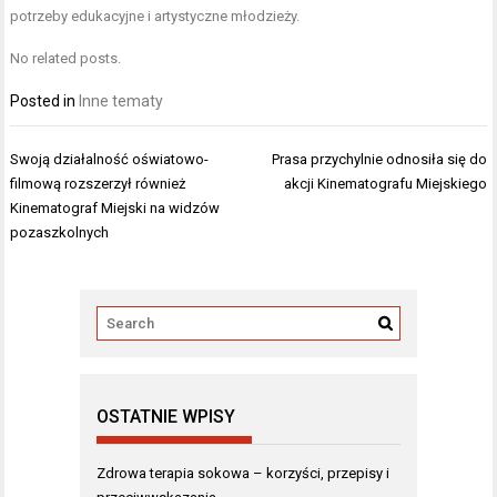
potrzeby edukacyjne i artystyczne młodzieży.
No related posts.
Posted in
Inne tematy
Nawigacja
Swoją działalność oświatowo-
Prasa przychylnie odnosiła się do
wpisu
filmową rozszerzył również
akcji Kinematografu Miejskiego
Kinematograf Miejski na widzów
pozaszkolnych
OSTATNIE WPISY
Zdrowa terapia sokowa – korzyści, przepisy i