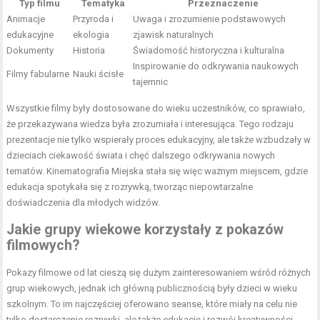
Typ filmu
Tematyka
Przeznaczenie
Animacje
Przyroda i
Uwaga i zrozumienie podstawowych
edukacyjne
ekologia
zjawisk naturalnych
Dokumenty
Historia
Świadomość historyczna i kulturalna
Inspirowanie do odkrywania naukowych
Filmy fabularne
Nauki ścisłe
tajemnic
Wszystkie filmy były dostosowane do wieku uczestników, co sprawiało,
że przekazywana wiedza była zrozumiała i interesująca. Tego rodzaju
prezentacje nie tylko wspierały proces edukacyjny, ale także wzbudzały w
dzieciach ciekawość świata i chęć dalszego odkrywania nowych
tematów. Kinematografia Miejska stała się więc ważnym miejscem, gdzie
edukacja spotykała się z rozrywką, tworząc niepowtarzalne
doświadczenia dla młodych widzów.
Jakie grupy wiekowe korzystały z pokazów
filmowych?
Pokazy filmowe od lat cieszą się dużym zainteresowaniem wśród różnych
grup wiekowych, jednak ich główną publicznością były dzieci w wieku
szkolnym. To im najczęściej oferowano seanse, które miały na celu nie
tylko dostarczenie rozrywki, ale także edukację i rozwój kreatywności.