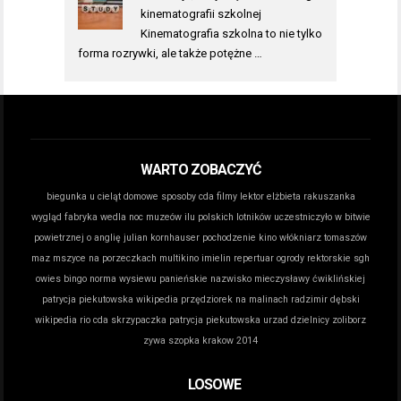
kinematografii szkolnej
Kinematografia szkolna to nie tylko
forma rozrywki, ale także potężne …
WARTO ZOBACZYĆ
biegunka u cieląt domowe sposoby
cda filmy lektor
elżbieta rakuszanka
wygląd
fabryka wedla noc muzeów
ilu polskich lotników uczestniczyło w bitwie
powietrznej o anglię
julian kornhauser pochodzenie
kino włókniarz tomaszów
maz
mszyce na porzeczkach
multikino imielin repertuar
ogrody rektorskie sgh
owies bingo norma wysiewu
panieńskie nazwisko mieczysławy ćwiklińskiej
patrycja piekutowska wikipedia
przędziorek na malinach
radzimir dębski
wikipedia
rio cda
skrzypaczka patrycja piekutowska
urzad dzielnicy zoliborz
zywa szopka krakow 2014
LOSOWE